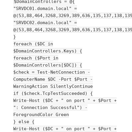
$DomainControllers = @{
"SRVDC01.domain.local" =
@(53,88,464,3268,3269,389,636,135,137,138,13
"SRVDC02.domain.local" =
@(53,88,464,3268,3269,389,636,135,137,138,13
}
foreach ($DC in
$DomainControllers.Keys) {
foreach ($Port in
$DomainControllers[$DC]) {
$check = Test-NetConnection -
ComputerName $DC -Port $Port -
WarningAction SilentlyContinue
if ($check.TcpTestSucceeded) {
Write-Host ($DC + " on port " + $Port +
": Connection Successful") -
ForegroundColor Green
} else {
Write-Host ($DC + " on port " + $Port +