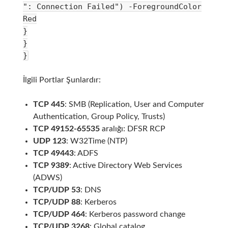
": Connection Failed") -ForegroundColor
Red
}
}
}
İlgili Portlar Şunlardır:
TCP 445
: SMB (Replication, User and Computer
Authentication, Group Policy, Trusts)
TCP 49152-65535
aralığı: DFSR RCP
UDP 123
: W32Time (NTP)
TCP 49443
: ADFS
TCP 9389
: Active Directory Web Services
(ADWS)
TCP/UDP 53
: DNS
TCP/UDP 88
: Kerberos
TCP/UDP 464
: Kerberos password change
TCP/UDP 3268
: Global catalog