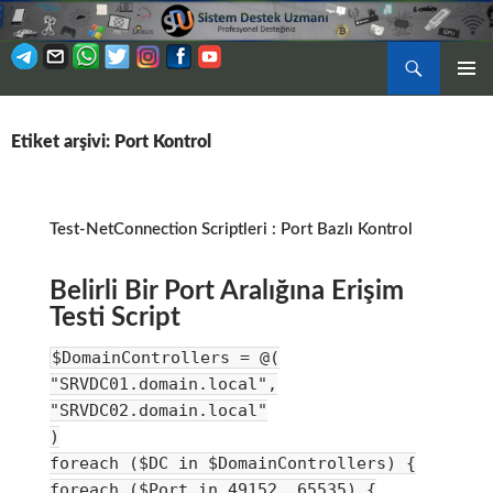
Ara
BIRINCI
İÇERIĞE
MENÜ
ATLA
Etiket arşivi: Port Kontrol
Test-NetConnection Scriptleri : Port Bazlı Kontrol
Belirli Bir Port Aralığına Erişim
Testi Script
$DomainControllers = @(
"SRVDC01.domain.local",
"SRVDC02.domain.local"
)
foreach ($DC in $DomainControllers) {
foreach ($Port in 49152..65535) {