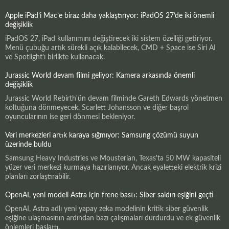
Apple iPad’i Mac’e biraz daha yaklaştırıyor: iPadOS 27’de iki önemli
değişiklik
iPadOS 27, iPad kullanımını değiştirecek iki sistem özelliği getiriyor.
Menü çubuğu artık sürekli açık kalabilecek, CMD + Space ise Siri AI
ve Spotlight'ı birlikte kullanacak.
Jurassic World devam filmi geliyor: Kamera arkasında önemli
değişiklik
Jurassic World Rebirth'ün devam filminde Gareth Edwards yönetmen
koltuğuna dönmeyecek. Scarlett Johansson ve diğer başrol
oyuncularının ise geri dönmesi bekleniyor.
Veri merkezleri artık karaya sığmıyor: Samsung çözümü suyun
üzerinde buldu
Samsung Heavy Industries ve Mousterian, Texas'ta 50 MW kapasiteli
yüzer veri merkezi kurmaya hazırlanıyor. Ancak eyaletteki elektrik krizi
planları zorlaştırabilir.
OpenAI, yeni modeli Astra için frene bastı: Siber saldırı eşiğini geçti
OpenAI, Astra adlı yeni yapay zeka modelinin kritik siber güvenlik
eşiğine ulaşmasının ardından bazı çalışmaları durdurdu ve ek güvenlik
önlemleri başlattı.