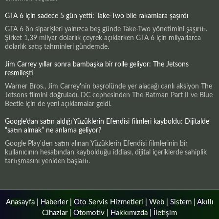
GTA 6 için sadece 5 gün yetti: Take-Two bile rakamlara şaşırdı
GTA 6 ön siparişleri yalnızca beş günde Take-Two yönetimini şaşırttı.
Şirket 1,39 milyar dolarlık çeyrek açıklarken GTA 6 için milyarlarca
dolarlık satış tahminleri gündemde.
Jim Carrey yıllar sonra bambaşka bir rolle geliyor: The Jetsons
resmileşti
Warner Bros., Jim Carrey'nin başrolünde yer alacağı canlı aksiyon The
Jetsons filmini doğruladı. DC cephesinden The Batman Part II ve Blue
Beetle için de yeni açıklamalar geldi.
Google’dan satın aldığı Yüzüklerin Efendisi filmleri kayboldu: Dijitalde
“satın almak” ne anlama geliyor?
Google Play'den satın alınan Yüzüklerin Efendisi filmlerinin bir
kullanıcının hesabından kaybolduğu iddiası, dijital içeriklerde sahiplik
tartışmasını yeniden başlattı.
Anasayfa
|
Haberler
|
Oto Servis Hizmetleri
|
Web
|
Sistem
|
Akıllı
Cihazlar
|
Otomotiv
|
Hakkımızda
|
İletişim