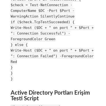
$check = Test-NetConnection -
ComputerName $DC -Port $Port -
WarningAction SilentlyContinue
if ($check.TcpTestSucceeded) {
Write-Host ($DC + " on port " + $Port +
": Connection Successful") -
ForegroundColor Green
} else {
Write-Host ($DC + " on port " + $Port +
": Connection Failed") -ForegroundColor
Red
}
}
}
Active Directory Portları Erişim
Testi Script