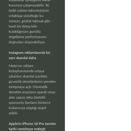
kusursuz çalışmayabilir. İki
farklı yalıtım teknolojisinin
ortaklaşa yürüttüğü bu
süreçte, gözlük takmak gibi
basit bir detay bile
kulaklığınızın gürültü
engelleme performansını
doğrudan düşürebiliyor.
Instagram reklamlarında bir
yeni skandal daha
Meta'nın reklam
kütüphanesinde ortaya
çıkarılan skandal içerikler,
güvenlik denetimlerini yeniden
tartışmaya açtı. Otomatik
denetim araçlarını aşarak onay
alan yapay zeka destekli
sponsorlu ilanların binlerce
kullanıcıya ulaştığı tespit
edildi.
Apple'ın iPhone 18 Pro tanıtım
tarihi neredeyse netleşti: