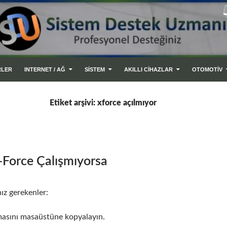
RLER
INTERNET / AĞ
SİSTEM
AKILLI CIHAZLAR
OTOMOTİV
Etiket arşivi: xforce açılmıyor
Force Çalışmıyorsa
ız gerekenler:
asını masaüstüne kopyalayın.