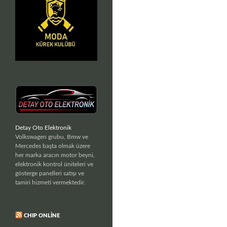
Detay Oto Elektronik
Volkswagen grubu, Bmw ve
Mercedes başta olmak üzere
her marka aracın motor beyni,
elektronik kontrol üniteleri ve
gösterge panelleri satışı ve
tamiri hizmeti vermektedir.
CHIP ONLINE