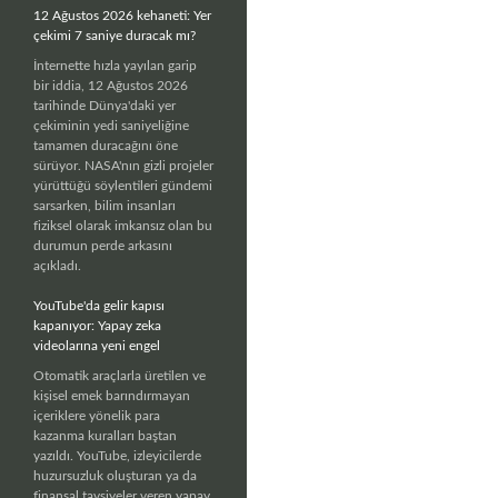
12 Ağustos 2026 kehaneti: Yer
çekimi 7 saniye duracak mı?
İnternette hızla yayılan garip
bir iddia, 12 Ağustos 2026
tarihinde Dünya'daki yer
çekiminin yedi saniyeliğine
tamamen duracağını öne
sürüyor. NASA'nın gizli projeler
yürüttüğü söylentileri gündemi
sarsarken, bilim insanları
fiziksel olarak imkansız olan bu
durumun perde arkasını
açıkladı.
YouTube'da gelir kapısı
kapanıyor: Yapay zeka
videolarına yeni engel
Otomatik araçlarla üretilen ve
kişisel emek barındırmayan
içeriklere yönelik para
kazanma kuralları baştan
yazıldı. YouTube, izleyicilerde
huzursuzluk oluşturan ya da
finansal tavsiyeler veren yapay