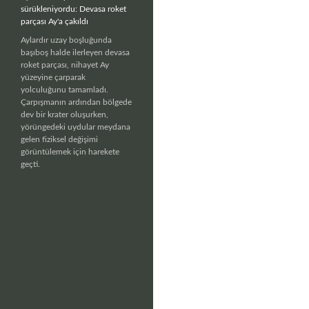
sürükleniyordu: Devasa roket
parçası Ay'a çakıldı
Aylardır uzay boşluğunda
başıboş halde ilerleyen devasa
roket parçası, nihayet Ay
yüzeyine çarparak
yolculuğunu tamamladı.
Çarpışmanın ardından bölgede
dev bir krater oluşurken,
yörüngedeki uydular meydana
gelen fiziksel değişimi
görüntülemek için harekete
geçti.