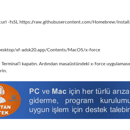
(curl -fsSL https://raw.githubusercontent.com/Homebrew/install
Desktop/xf-adsk20.app/Contents/MacOS/x-force
p Terminal’i kapatın. Ardından masaüstündeki x-force uygulamasını
rin.