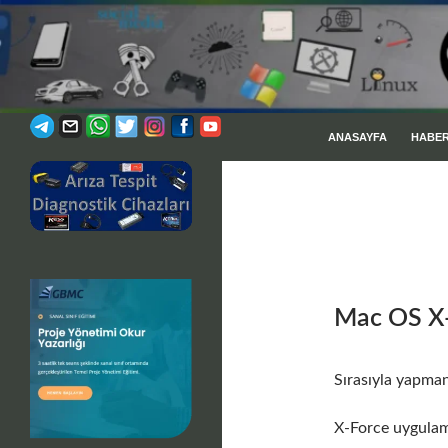
İÇERIĞE ATLA
Ara
ANASAYFA
HABE
Profesyonel Desteğiniz
Mac OS X-
Sırasıyla yapman
X-Force uygulam