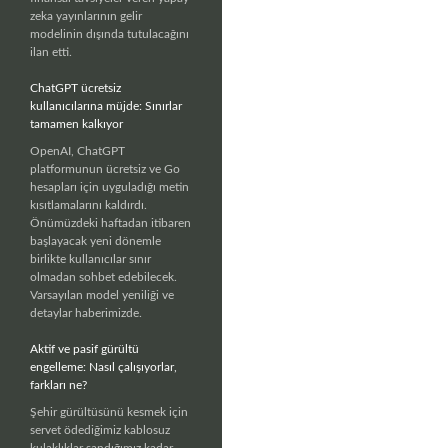
zeka yayınlarının gelir
modelinin dışında tutulacağını
ilan etti.
ChatGPT ücretsiz
kullanıcılarına müjde: Sınırlar
tamamen kalkıyor
OpenAI, ChatGPT
platformunun ücretsiz ve Go
hesapları için uyguladığı metin
kısıtlamalarını kaldırdı.
Önümüzdeki haftadan itibaren
başlayacak yeni dönemle
birlikte kullanıcılar sınır
olmadan sohbet edebilecek.
Varsayılan model yeniliği ve
detaylar haberimizde.
Aktif ve pasif gürültü
engelleme: Nasıl çalışıyorlar,
farkları ne?
Şehir gürültüsünü kesmek için
servet ödediğimiz kablosuz
kulaklıklar sandığımız kadar