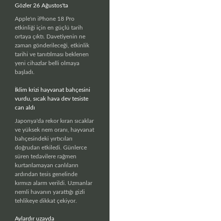
Gözler 26 Ağustos'ta
Apple'ın iPhone 18 Pro
etkinliği için en güçlü tarih
ortaya çıktı. Davetiyenin ne
zaman gönderileceği, etkinlik
tarihi ve tanıtılması beklenen
yeni cihazlar belli olmaya
başladı.
İklim krizi hayvanat bahçesini
vurdu, sıcak hava dev tesiste
can aldı
Japonya'da rekor kıran sıcaklar
ve yüksek nem oranı, hayvanat
bahçesindeki yırtıcıları
doğrudan etkiledi. Günlerce
süren tedavilere rağmen
kurtarılamayan canlıların
ardından tesis genelinde
kırmızı alarm verildi. Uzmanlar
nemli havanın yarattığı gizli
tehlikeye dikkat çekiyor.
Aylardır uzayda