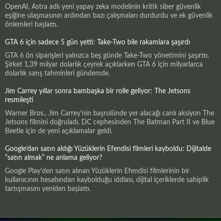
OpenAI, Astra adlı yeni yapay zeka modelinin kritik siber güvenlik
eşiğine ulaşmasının ardından bazı çalışmaları durdurdu ve ek güvenlik
önlemleri başlattı.
GTA 6 için sadece 5 gün yetti: Take-Two bile rakamlara şaşırdı
GTA 6 ön siparişleri yalnızca beş günde Take-Two yönetimini şaşırttı.
Şirket 1,39 milyar dolarlık çeyrek açıklarken GTA 6 için milyarlarca
dolarlık satış tahminleri gündemde.
Jim Carrey yıllar sonra bambaşka bir rolle geliyor: The Jetsons
resmileşti
Warner Bros., Jim Carrey'nin başrolünde yer alacağı canlı aksiyon The
Jetsons filmini doğruladı. DC cephesinden The Batman Part II ve Blue
Beetle için de yeni açıklamalar geldi.
Google’dan satın aldığı Yüzüklerin Efendisi filmleri kayboldu: Dijitalde
“satın almak” ne anlama geliyor?
Google Play'den satın alınan Yüzüklerin Efendisi filmlerinin bir
kullanıcının hesabından kaybolduğu iddiası, dijital içeriklerde sahiplik
tartışmasını yeniden başlattı.