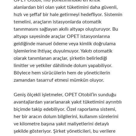
OPET Otobil, filo yönetimindeki en kritik
alanlardan biri olan yakıt tüketimini daha güvenli,
hızlı ve şeffaf bir hale getirmeyi hedefliyor. Sistemin
temelini, araçların istasyonlarda otomatik
tanınmasını sağlayan akıllı altyapı oluşturuyor. Bu
altyapı sayesinde araçlar OPET istasyonlarına
geldiğinde manuel ödeme veya kimlik doğrulama
işlemlerine ihtiyaç duyulmuyor. Yakıtı otomatik
olarak tanımlanan araçlar, şirketin belirlediği
limitler ve yetkiler dâhilinde dolum yapabiliyor.
Böylece hem sürücülerin hem de yöneticilerin
zamandan tasarruf etmesi mümkün oluyor.
Geniş ölçekli işletmeler, OPET Otobil’in sunduğu
avantajlardan yararlanarak yakıt tüketimini ayrıntılı
biçimde takip edebiliyor. Özel raporlama sistemi,
her bir aracın dolum bilgilerini, kullanım sürelerini
ve kilometre başına yakıt maliyetlerini detaylı
şekilde gösteriyor. Şirket yöneticileri, bu verilere