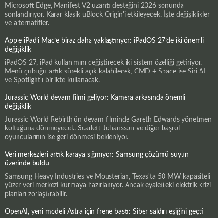
Microsoft Edge, Manifest V2 uzantı desteğini 2026 sonunda
sonlandırıyor. Karar klasik uBlock Origin'i etkileyecek. İşte değişiklikler
ve alternatifler.
Apple iPad’i Mac’e biraz daha yaklaştırıyor: iPadOS 27’de iki önemli
değişiklik
iPadOS 27, iPad kullanımını değiştirecek iki sistem özelliği getiriyor.
Menü çubuğu artık sürekli açık kalabilecek, CMD + Space ise Siri AI
ve Spotlight'ı birlikte kullanacak.
Jurassic World devam filmi geliyor: Kamera arkasında önemli
değişiklik
Jurassic World Rebirth'ün devam filminde Gareth Edwards yönetmen
koltuğuna dönmeyecek. Scarlett Johansson ve diğer başrol
oyuncularının ise geri dönmesi bekleniyor.
Veri merkezleri artık karaya sığmıyor: Samsung çözümü suyun
üzerinde buldu
Samsung Heavy Industries ve Mousterian, Texas'ta 50 MW kapasiteli
yüzer veri merkezi kurmaya hazırlanıyor. Ancak eyaletteki elektrik krizi
planları zorlaştırabilir.
OpenAI, yeni modeli Astra için frene bastı: Siber saldırı eşiğini geçti