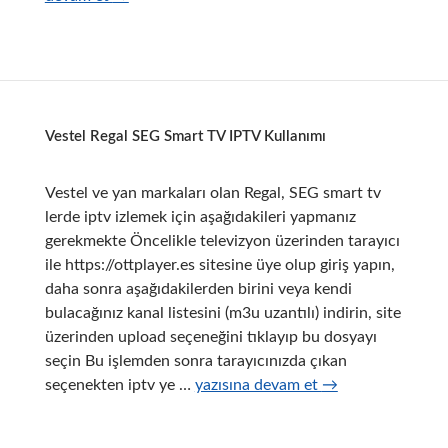
Vestel
Regal
SEG
Smart
TV
Vestel Regal SEG Smart TV IPTV Kullanımı
ye
kablosuz
görüntü
Vestel ve yan markaları olan Regal, SEG smart tv
aktarımı
lerde iptv izlemek için aşağıdakileri yapmanız
gerekmekte Öncelikle televizyon üzerinden tarayıcı
ile https://ottplayer.es sitesine üye olup giriş yapın,
daha sonra aşağıdakilerden birini veya kendi
bulacağınız kanal listesini (m3u uzantılı) indirin, site
üzerinden upload seçeneğini tıklayıp bu dosyayı
seçin Bu işlemden sonra tarayıcınızda çıkan
Vestel
seçenekten iptv ye …
yazısına devam et
→
Regal
SEG