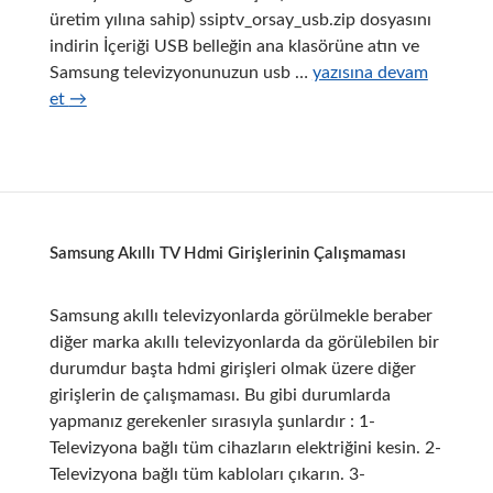
üretim yılına sahip) ssiptv_orsay_usb.zip dosyasını
indirin İçeriği USB belleğin ana klasörüne atın ve
Samsung
Samsung televizyonunuzun usb …
yazısına devam
Smart
et
→
Tv
için
Ücretsiz
IPTV
Uygulaması
Samsung Akıllı TV Hdmi Girişlerinin Çalışmaması
SSIPTV
Samsung akıllı televizyonlarda görülmekle beraber
diğer marka akıllı televizyonlarda da görülebilen bir
durumdur başta hdmi girişleri olmak üzere diğer
girişlerin de çalışmaması. Bu gibi durumlarda
yapmanız gerekenler sırasıyla şunlardır : 1-
Televizyona bağlı tüm cihazların elektriğini kesin. 2-
Televizyona bağlı tüm kabloları çıkarın. 3-