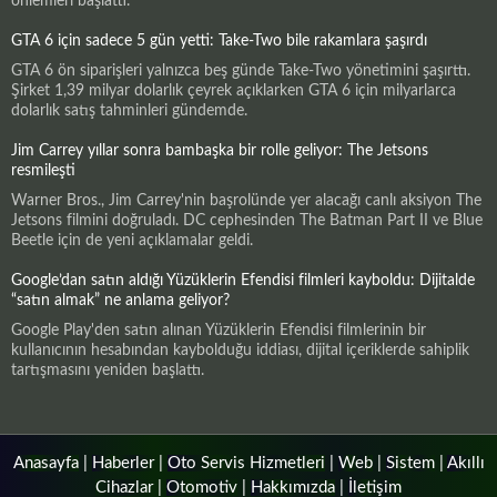
önlemleri başlattı.
GTA 6 için sadece 5 gün yetti: Take-Two bile rakamlara şaşırdı
GTA 6 ön siparişleri yalnızca beş günde Take-Two yönetimini şaşırttı.
Şirket 1,39 milyar dolarlık çeyrek açıklarken GTA 6 için milyarlarca
dolarlık satış tahminleri gündemde.
Jim Carrey yıllar sonra bambaşka bir rolle geliyor: The Jetsons
resmileşti
Warner Bros., Jim Carrey'nin başrolünde yer alacağı canlı aksiyon The
Jetsons filmini doğruladı. DC cephesinden The Batman Part II ve Blue
Beetle için de yeni açıklamalar geldi.
Google’dan satın aldığı Yüzüklerin Efendisi filmleri kayboldu: Dijitalde
“satın almak” ne anlama geliyor?
Google Play'den satın alınan Yüzüklerin Efendisi filmlerinin bir
kullanıcının hesabından kaybolduğu iddiası, dijital içeriklerde sahiplik
tartışmasını yeniden başlattı.
Anasayfa
|
Haberler
|
Oto Servis Hizmetleri
|
Web
|
Sistem
|
Akıllı
Cihazlar
|
Otomotiv
|
Hakkımızda
|
İletişim