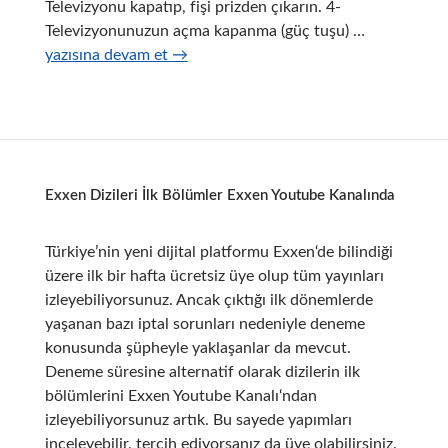
Televizyonu kapatıp, fişi prizden çıkarın. 4-
Samsung
Televizyonunuzun açma kapanma (güç tuşu) …
Akıllı
yazısına devam et
→
TV
Hdmi
Girişlerinin
Çalışmamas
Exxen Dizileri İlk Bölümler Exxen Youtube Kanalında
Türkiye’nin yeni dijital platformu Exxen‘de bilindiği
üzere ilk bir hafta ücretsiz üye olup tüm yayınları
izleyebiliyorsunuz. Ancak çıktığı ilk dönemlerde
yaşanan bazı iptal sorunları nedeniyle deneme
konusunda şüpheyle yaklaşanlar da mevcut.
Deneme süresine alternatif olarak dizilerin ilk
bölümlerini Exxen Youtube Kanalı‘ndan
izleyebiliyorsunuz artık. Bu sayede yapımları
inceleyebilir, tercih ediyorsanız da üye olabilirsiniz.