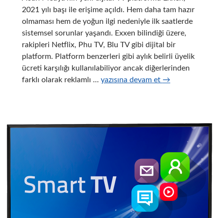
2021 yılı başı ile erişime açıldı. Hem daha tam hazır
olmaması hem de yoğun ilgi nedeniyle ilk saatlerde
sistemsel sorunlar yaşandı. Exxen bilindiği üzere,
rakipleri Netflix, Phu TV, Blu TV gibi dijital bir
platform. Platform benzerleri gibi aylık belirli üyelik
ücreti karşılığı kullanılabiliyor ancak diğerlerinden
Exxen
farklı olarak reklamlı …
yazısına devam et
→
Akıllı
Tv
de
Nasıl
İzlenir