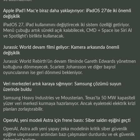
Apple iPad’i Mac’e biraz daha yaklaştırıyor: iPadOS 27’de iki önemli
değişiklik
iPadOS 27, iPad kullanımını değiştirecek iki sistem özelliği getiriyor.
Menü çubuğu artık sürekli açık kalabilecek, CMD + Space ise Siri AI
ve Spotlight'ı birlikte kullanacak.
Jurassic World devam filmi geliyor: Kamera arkasında önemli
değişiklik
Jurassic World Rebirth'ün devam filminde Gareth Edwards yönetmen
koltuğuna dönmeyecek. Scarlett Johansson ve diğer başrol
oyuncularının ise geri dönmesi bekleniyor.
Veri merkezleri artık karaya sığmıyor: Samsung çözümü suyun
üzerinde buldu
Samsung Heavy Industries ve Mousterian, Texas'ta 50 MW kapasiteli
yüzer veri merkezi kurmaya hazırlanıyor. Ancak eyaletteki elektrik krizi
planları zorlaştırabilir.
OpenAI, yeni modeli Astra için frene bastı: Siber saldırı eşiğini geçti
OpenAI, Astra adlı yeni yapay zeka modelinin kritik siber güvenlik
eşiğine ulaşmasının ardından bazı çalışmaları durdurdu ve ek güvenlik