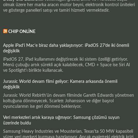
olmak üzere her marka aracın motor beyni, elektronik kontrol üniteleri
ve gösterge panelleri satışı ve tamiri hizmeti vermektedir.
CHIP ONLINE
Apple iPad’i Mac’e biraz daha yaklaştırıyor: iPadOS 27’de iki önemli
değişiklik
iPadOS 27, iPad kullanımını değiştirecek iki sistem özelliği getiriyor.
Menü çubuğu artık sürekli açık kalabilecek, CMD + Space ise Siri AI
ve Spotlight'ı birlikte kullanacak.
Jurassic World devam filmi geliyor: Kamera arkasında önemli
değişiklik
Jurassic World Rebirth'ün devam filminde Gareth Edwards yönetmen
koltuğuna dönmeyecek. Scarlett Johansson ve diğer başrol
oyuncularının ise geri dönmesi bekleniyor.
Veri merkezleri artık karaya sığmıyor: Samsung çözümü suyun
üzerinde buldu
Samsung Heavy Industries ve Mousterian, Texas'ta 50 MW kapasiteli
yüzer veri merkezi kurmaya hazırlanıyor. Ancak eyaletteki elektrik krizi