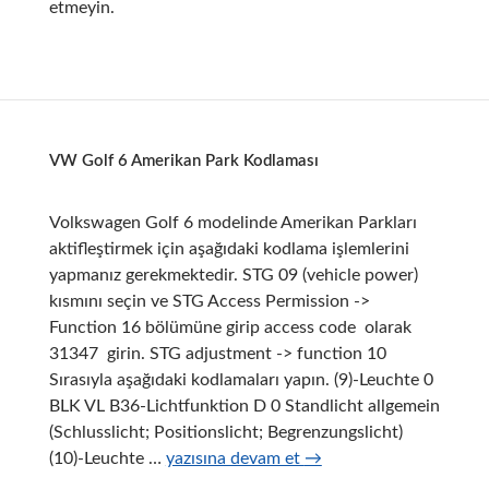
etmeyin.
VW Golf 6 Amerikan Park Kodlaması
Volkswagen Golf 6 modelinde Amerikan Parkları
aktifleştirmek için aşağıdaki kodlama işlemlerini
yapmanız gerekmektedir. STG 09 (vehicle power)
kısmını seçin ve STG Access Permission ->
Function 16 bölümüne girip access code olarak
31347 girin. STG adjustment -> function 10
Sırasıyla aşağıdaki kodlamaları yapın. (9)-Leuchte 0
BLK VL B36-Lichtfunktion D 0 Standlicht allgemein
(Schlusslicht; Positionslicht; Begrenzungslicht)
VW
(10)-Leuchte …
yazısına devam et
→
Golf