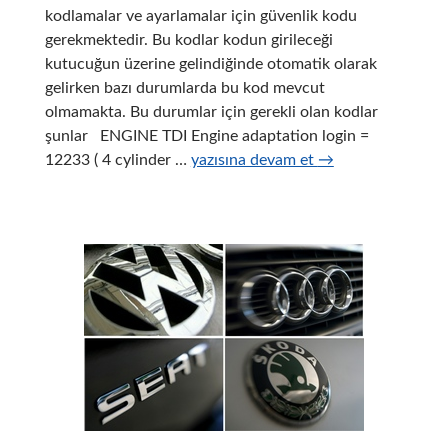
kodlamalar ve ayarlamalar için güvenlik kodu
gerekmektedir. Bu kodlar kodun girileceği
kutucuğun üzerine gelindiğinde otomatik olarak
gelirken bazı durumlarda bu kod mevcut
olmamakta. Bu durumlar için gerekli olan kodlar
şunlar ENGINE TDI Engine adaptation login =
Vag
12233 ( 4 cylinder …
yazısına devam et
→
Com
Security
Access
Kodları