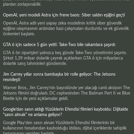
planları zorlaştırabilir.
OpenAI, yeni modeli Astra için frene bastı: Siber saldırı eşiğini geçti
OpenAI, Astra adlı yeni yapay zeka modelinin kritik siber güvenlik
eşiğine ulaşmasının ardından bazı çalışmaları durdurdu ve ek güvenlik
önlemleri başlattı.
GTA 6 için sadece 5 gün yetti: Take-Two bile rakamlara şaşırdı
GTA 6 ön siparişleri yalnızca beş günde Take-Two yönetimini şaşırttı.
Şirket 1,39 milyar dolarlık çeyrek açıklarken GTA 6 için milyarlarca
dolarlık satış tahminleri gündemde.
Jim Carrey yıllar sonra bambaşka bir rolle geliyor: The Jetsons
resmileşti
Warner Bros., Jim Carrey'nin başrolünde yer alacağı canlı aksiyon The
Jetsons filmini doğruladı. DC cephesinden The Batman Part II ve Blue
Beetle için de yeni açıklamalar geldi.
Google’dan satın aldığı Yüzüklerin Efendisi filmleri kayboldu: Dijitalde
“satın almak” ne anlama geliyor?
Google Play'den satın alınan Yüzüklerin Efendisi filmlerinin bir
kullanıcının hesabından kaybolduğu iddiası, dijital içeriklerde sahiplik
tartışmasını yeniden başlattı.