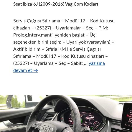
Seat Ibiza 6J (2009-2016) Vag Com Kodları
Servis Çağrısı Sıfırlama – Modül 17 – Kod Kutusu
cihazları – (25327) – Uyarlamalar – Seç – PIM:
Prolog.interv.mant’ı yeniden başlat – Üç
seçenekten birini seçin: – Uyarı yok (varsayılan) –
Aktif bildirim – Sıfırla KM ile Servis Çağrısı
Sıfırlama – Modül 17 – Kod Kutusu cihazları –
Seat
(25327) – Uyarlama – Seç – Sabit: …
yazısına
Ibiza
devam et
→
6J
(2009-
2016)
Vag
Com
Kodları