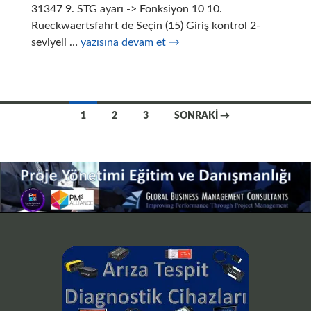
31347 9. STG ayarı -> Fonksiyon 10 10.
Rueckwaertsfahrt de Seçin (15) Giriş kontrol 2-
Seat
seviyeli …
yazısına devam et
→
Leon
Geri
Viteste
Sağ
Yazı
1
2
3
SONRAKI →
Ayna
dolaşımı
Otomatik
Aşağı
İnmesi