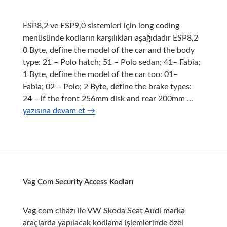
ESP8,2 ve ESP9,0 sistemleri için long coding
menüsünde kodların karşılıkları aşağıdadır ESP8,2
0 Byte, define the model of the car and the body
type: 21 – Polo hatch; 51 – Polo sedan; 41– Fabia;
1 Byte, define the model of the car too: 01–
Fabia; 02 – Polo; 2 Byte, define the brake types:
Polo
24 – if the front 256mm disk and rear 200mm …
Ibiza
yazısına devam et
→
Fabia
ABS
ESP
Uzun
Kodlama
Vag Com Security Access Kodları
Vag com cihazı ile VW Skoda Seat Audi marka
araçlarda yapılacak kodlama işlemlerinde özel