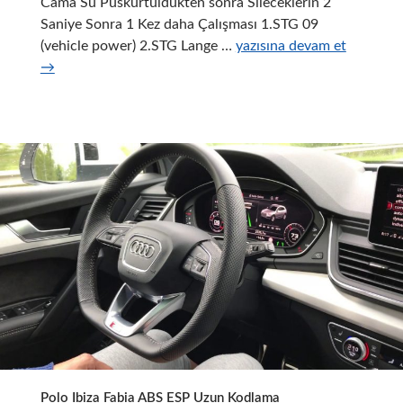
Cama Su Püskürtüldükten sonra Sileceklerin 2
Saniye Sonra 1 Kez daha Çalışması 1.STG 09
Skoda
(vehicle power) 2.STG Lange …
yazısına devam et
Superb
→
II
Vag
Com
Kodları
Polo Ibiza Fabia ABS ESP Uzun Kodlama