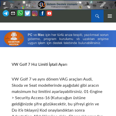
Ara
BIRINCI
İÇERIĞE
MENÜ
ATLA
VW Golf 7 Hız Limiti İptali Ayarı
VW Golf 7 ve aynı dönem VAG araçları Audi,
Skoda ve Seat modellerinde aşağıdaki gibi aracın
maksimum hız limitini ayarlayabilirsiniz. 01-Engine
> Security Access-16 (Kutucuğun üstüne
geldiğinizde şifre gözükecektir, bu şifreyi girin ve
Do it’e tıklayın) Kod onaylandıktan sonra