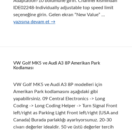
Adaptation-10 bölümüne girin. Channel kısmından
IDE02248-Individually adjustable top speed limit
VW
seçeneğine girin. Gelen ekran “New Value” …
Golf
yazısına devam et
→
7
Hız
Limiti
İptali
Ayarı
VW Golf MK5 ve Audi A3 8P Amerikan Park
Kodlaması
VW Golf MK5 ve Audi A3 8P modelleri için
Amerikan Park kodlamasını aşağıdaki gibi
yapabilirsiniz. 09 Central Electronics -> Long
Coding -> Long Coding Helper -> Turn Signal Front
left/right as Parking Light Front left/right (USA and
Canada) Burada parlaklığı ayarlıyorsunuz. 20-30
civarı değerler idealdir. 50 ve üstü değerler tercih