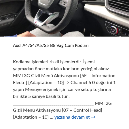
Audi A4/S4/A5/S5 B8 Vag Com Kodları
Kodlama işlemleri riskli işlemlerdir. İşlemi
yapmadan önce mutlaka kodların yedeğini alınız.
MMI 3G Gizli Menü Aktivasyonu [5F – Information
Electr.] [Adaptation – 10] -> Channel 6 0 değerini 1
yapın Menüye erişmek için car ve setup tuşlarına
birlikte 5 saniye basılı tutun.
________________________________________ MMI 2G
Gizli Menü Aktivasyonu [07 – Control Head]
Audi
[Adaptation – 10] …
yazısına devam et
→
A4/S4/A5/S5