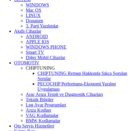
WINDOWS
Mac OS
LINUX
Donanım
3. Parti Yazılımlar
Akıllı Cihazlar
ANDROID
APPLE IOS
WINDOWS PHONE
Smart TV
Diğer Mobil Cihazlar
OTOMOTİV
CHIPTUNING
CHIPTUNING Remap Hakkında Sıkça Sorulan
Sorular
PECOCHIP Performans-Ekonomi Yazılım
Uygulaması
Araç Arıza Tespit ve Diagnostik Cihazları
Teknik Bilgiler
Lpg Ayar Programları
Arıza Kodları
VAG Kodlamalar
BMW Kodlamalar
Oto Servis Hizmetleri