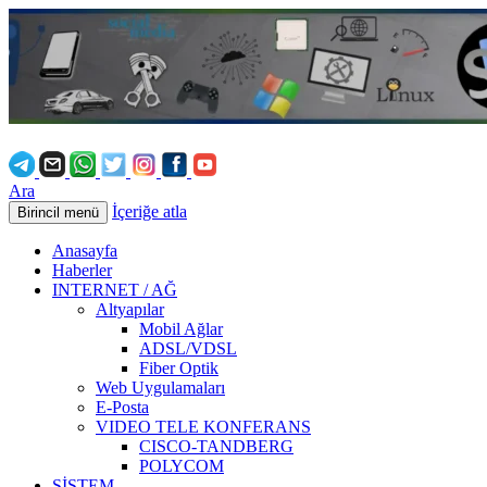
Ara
İçeriğe atla
Birincil menü
Anasayfa
Haberler
INTERNET / AĞ
Altyapılar
Mobil Ağlar
ADSL/VDSL
Fiber Optik
Web Uygulamaları
E-Posta
VIDEO TELE KONFERANS
CISCO-TANDBERG
POLYCOM
SİSTEM