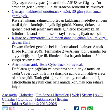
20'yi aşan zam yapacağını açıkladı. ASUS ve Gigabyte'ın
ardından gelen karar, RTX ve Radeon serilerini de etkiliyor.
Çamaşır makinesini unutturacak tişört: 30 gün yıkamanıza
gerek yok!
Kıyafet yıkama zahmetini ortadan kaldırmayı hedefleyen yeni
nesil tişört teknolojisi büyük ilgi gördü. Kumaş dokusuna
işlenen özel bileşenler sayesinde günlerce kokusuz kalan
ürünün arkasındaki bilimsel detaylar ve satış fiyatı netleşti.
Kimse beklemiyordu: İlk filmden daha iyi çıkan 5 bilim kurgu
devam filmi
Devam filmleri genelde beklentilerin altında kalıyor. Ancak
Blade Runner 2049, Terminator 2 ve Aliens gibi yapımlar bu
algıyı değiştirdi. İşte ilk filmden daha başarılı bulunan 5 bilim
kurgu devam filmi.
Astronotları artık Tesla Cybertruck koruyacak
Defalarca geri çağrılan ve paslanma sorunlarıyla tartışılan
Tesla Cybertruck, fırlatma sahasında acil durum tahliye aracı
olarak seçildi. Tank gibi ağır zırhlıların yerini alan model,
astronotların hayatını olası kriz anında korumak için sahaya
iniyor.
Anasayfa
|
Haberler
|
Oto Servis Hizmetleri
|
Web
|
Sistem
|
Akıllı
Cihazlar
|
Otomotiv
|
Hakkımızda
|
İletişim
Tüm Hakları Saklıdır © 2013-2026