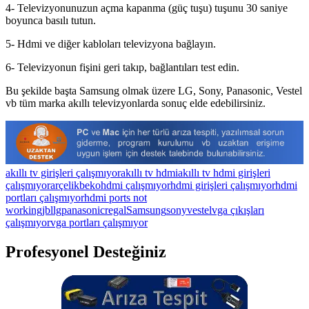
4- Televizyonunuzun açma kapanma (güç tuşu) tuşunu 30 saniye
boyunca basılı tutun.
5- Hdmi ve diğer kabloları televizyona bağlayın.
6- Televizyonun fişini geri takıp, bağlantıları test edin.
Bu şekilde başta Samsung olmak üzere LG, Sony, Panasonic, Vestel
vb tüm marka akıllı televizyonlarda sonuç elde edebilirsiniz.
akıllı tv girişleri çalışmıyor
akıllı tv hdmi
akıllı tv hdmi girişleri
çalışmıyor
arçelik
beko
hdmi çalışmıyor
hdmi girişleri çalışmıyor
hdmi
portları çalışmıyor
hdmi ports not
working
jbl
lg
panasonic
regal
Samsung
sony
vestel
vga çıkışları
çalışmıyor
vga portları çalışmıyor
Profesyonel Desteğiniz