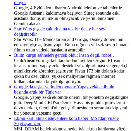
oluyor
Google, 4 Eylül'den itibaren Android telefon ve tabletlerde
Google Asistan'ı kaldırmaya başlıyor. Süreç sonunda eski
asistana dönüş mümkün olmayacak ve yerini tamamen
Gemini alacak.
Star Wars gişede çakıldı ama tek bir detay her şeyi
değiştirebilir
Star Wars: The Mandalorian and Grogu, Disney döneminin
en zayıf gişe açılışını yaptı. Buna rağmen yüksek seyirci puanı
filmin uzun vadede hasılatını artırabilir.
Bilim kurgu sahneleri gerçek oldu: İnsan değil, robot…
ÇinliAheadForm şirketi tarafından üretilen Origin–F1 isimli
insansı robot, yapay zeka destekli yüz algoritması ve gerçekçi
mimikleriyle görenleri şaşırtıyor. Fiyatı 173 bin dolara kadar
çıkan bu özel cihaz, yüksek maliyetine rağmen internet
kullanıcılarından büyük ilgi görüyor.
Google'da taşlar yerinden oynadı: Yapay zekâ ekibinin
başında artık bir Türk var
Google, yapay zekâ ekibinde önemli bir yönetim değişikliğine
gitti. DeepMind CEO'su Demis Hassabis günlük görevlerini
devrederken, Gemini'nin geliştirilmesinden sorumlu ekip yeni
bir yönetim yapısına geçti.
Ekran kartı almak isteyenlere kötü haber: MSI'dan yüzde
20'yi aşan zam
MSI, DRAM bellek sıkıntısı nedeniyle ekran kartlarına yüzde