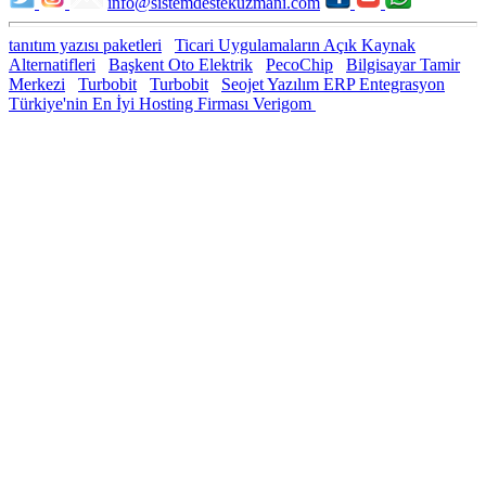
info@sistemdestekuzmani.com
tanıtım yazısı paketleri
Ticari Uygulamaların Açık Kaynak
Alternatifleri
Başkent Oto Elektrik
PecoChip
Bilgisayar Tamir
Merkezi
Turbobit
Turbobit
Seojet Yazılım ERP Entegrasyon
Türkiye'nin En İyi Hosting Firması Verigom