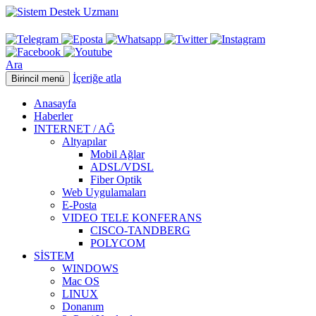
Ara
İçeriğe atla
Birincil menü
Anasayfa
Haberler
INTERNET / AĞ
Altyapılar
Mobil Ağlar
ADSL/VDSL
Fiber Optik
Web Uygulamaları
E-Posta
VIDEO TELE KONFERANS
CISCO-TANDBERG
POLYCOM
SİSTEM
WINDOWS
Mac OS
LINUX
Donanım