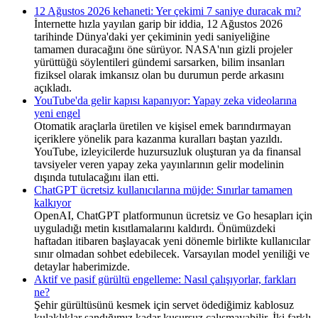
12 Ağustos 2026 kehaneti: Yer çekimi 7 saniye duracak mı?
İnternette hızla yayılan garip bir iddia, 12 Ağustos 2026
tarihinde Dünya'daki yer çekiminin yedi saniyeliğine
tamamen duracağını öne sürüyor. NASA'nın gizli projeler
yürüttüğü söylentileri gündemi sarsarken, bilim insanları
fiziksel olarak imkansız olan bu durumun perde arkasını
açıkladı.
YouTube'da gelir kapısı kapanıyor: Yapay zeka videolarına
yeni engel
Otomatik araçlarla üretilen ve kişisel emek barındırmayan
içeriklere yönelik para kazanma kuralları baştan yazıldı.
YouTube, izleyicilerde huzursuzluk oluşturan ya da finansal
tavsiyeler veren yapay zeka yayınlarının gelir modelinin
dışında tutulacağını ilan etti.
ChatGPT ücretsiz kullanıcılarına müjde: Sınırlar tamamen
kalkıyor
OpenAI, ChatGPT platformunun ücretsiz ve Go hesapları için
uyguladığı metin kısıtlamalarını kaldırdı. Önümüzdeki
haftadan itibaren başlayacak yeni dönemle birlikte kullanıcılar
sınır olmadan sohbet edebilecek. Varsayılan model yeniliği ve
detaylar haberimizde.
Aktif ve pasif gürültü engelleme: Nasıl çalışıyorlar, farkları
ne?
Şehir gürültüsünü kesmek için servet ödediğimiz kablosuz
kulaklıklar sandığımız kadar kusursuz çalışmayabilir. İki farklı