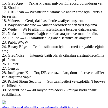
15. Grep App — Yaklaşık yarım milyon git reposu bulunduran yer.
16. Shodan
17. URL Scan — Websitelerini tarama ve analiz etme için ücretsiz
bir servis.
18. Vulners — Geniş database’lerde zaafiyet araştırın.
19. WayBackMachine — Silinen websitelerinden veri toplama.
20. Wigle — Wi-Fi ağlarının istatistiklerle beraber databaseleri.
21. Netlas — İnternete bağlı varlıkları araştırın ve monitör edin.
22. CRT sh — CT tarafından loglanan sertifikaları araştırın.
23. PublicWWW
24. Binary Edge — Tehdit istihbaratı için interneti tarayabileceğiniz
araç.
25. GreyNoise — İnternete bağlı olarak cihazları araştırabileceğiniz
platform.
26. Hunter
27. Censys
28. IntelligenceX — Tor, I2P, veri sızıntıları, domainler ve email’ler
için araştırma yapın.
29. Packet Storm Security — Son zaafiyetleri ve exploitler’i browse
edebilirsiniz.
30. SearchCode — 40 milyon projedeki 75 milyar kodu analiz
edebilirsiniz.
güvenlik
sanal güvenlik
siber güvenlik
tehdit tarama