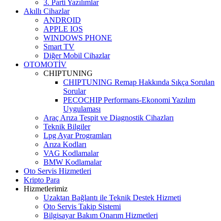
3. Parti Yazılımlar
Akıllı Cihazlar
ANDROID
APPLE IOS
WINDOWS PHONE
Smart TV
Diğer Mobil Cihazlar
OTOMOTİV
CHIPTUNING
CHIPTUNING Remap Hakkında Sıkça Sorulan
Sorular
PECOCHIP Performans-Ekonomi Yazılım
Uygulaması
Araç Arıza Tespit ve Diagnostik Cihazları
Teknik Bilgiler
Lpg Ayar Programları
Arıza Kodları
VAG Kodlamalar
BMW Kodlamalar
Oto Servis Hizmetleri
Kripto Para
Hizmetlerimiz
Uzaktan Bağlantı ile Teknik Destek Hizmeti
Oto Servis Takip Sistemi
Bilgisayar Bakım Onarım Hizmetleri