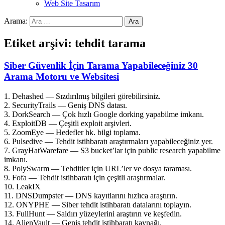
Web Site Tasarım
Arama:
Etiket arşivi: tehdit tarama
Siber Güvenlik İçin Tarama Yapabileceğiniz 30
Arama Motoru ve Websitesi
1. Dehashed — Sızdırılmış bilgileri görebilirsiniz.
2. SecurityTrails — Geniş DNS datası.
3. DorkSearch — Çok hızlı Google dorking yapabilme imkanı.
4. ExploitDB — Çeşitli exploit arşivleri.
5. ZoomEye — Hedefler hk. bilgi toplama.
6. Pulsedive — Tehdit istihbaratı araştırmaları yapabileceğiniz yer.
7. GrayHatWarefare — S3 bucket’lar için public research yapabilme
imkanı.
8. PolySwarm — Tehditler için URL’ler ve dosya taraması.
9. Fofa — Tehdit istihbaratı için çeşitli araştırmalar.
10. LeakIX
11. DNSDumpster — DNS kayıtlarını hızlıca araştırın.
12. ONYPHE — Siber tehdit istihbaratı datalarını toplayın.
13. FullHunt — Saldırı yüzeylerini araştırın ve keşfedin.
14. AlienVault — Geniş tehdit istihbaratı kaynağı.