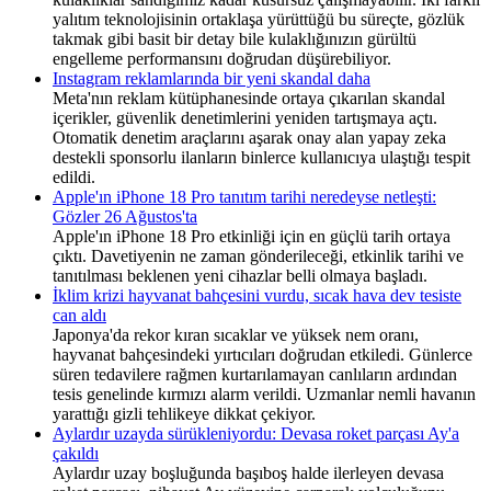
yalıtım teknolojisinin ortaklaşa yürüttüğü bu süreçte, gözlük
takmak gibi basit bir detay bile kulaklığınızın gürültü
engelleme performansını doğrudan düşürebiliyor.
Instagram reklamlarında bir yeni skandal daha
Meta'nın reklam kütüphanesinde ortaya çıkarılan skandal
içerikler, güvenlik denetimlerini yeniden tartışmaya açtı.
Otomatik denetim araçlarını aşarak onay alan yapay zeka
destekli sponsorlu ilanların binlerce kullanıcıya ulaştığı tespit
edildi.
Apple'ın iPhone 18 Pro tanıtım tarihi neredeyse netleşti:
Gözler 26 Ağustos'ta
Apple'ın iPhone 18 Pro etkinliği için en güçlü tarih ortaya
çıktı. Davetiyenin ne zaman gönderileceği, etkinlik tarihi ve
tanıtılması beklenen yeni cihazlar belli olmaya başladı.
İklim krizi hayvanat bahçesini vurdu, sıcak hava dev tesiste
can aldı
Japonya'da rekor kıran sıcaklar ve yüksek nem oranı,
hayvanat bahçesindeki yırtıcıları doğrudan etkiledi. Günlerce
süren tedavilere rağmen kurtarılamayan canlıların ardından
tesis genelinde kırmızı alarm verildi. Uzmanlar nemli havanın
yarattığı gizli tehlikeye dikkat çekiyor.
Aylardır uzayda sürükleniyordu: Devasa roket parçası Ay'a
çakıldı
Aylardır uzay boşluğunda başıboş halde ilerleyen devasa