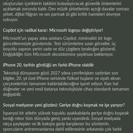
oluşturulan içeriklerin takibini kolaylaştıracak güvenlik önlemlerini
açıklamak zorunda kaldı. Dev müzik şirketlerinin açtığı davalar sonrası
şirket, dijital filigran ve ses parmak izi gibi kritik hamleleri devreye
sokuyor.
Copilot için radikal karar: Microsoft logoyu değiştiriyor!
Microsoft'un yapay zeka asistanı Copilot, minimalist bir logo
güncellemesiyle gündemde. Test sürümlerine sızan görseller, üç
boyutlu yapının yerini sade ve düz çizgilere bıraktığını gösterdi.
Değişikliğin tüm Microsoft ekosistemine yayılması bekleniyor.
iPhone 20, tarihin gördüğü en farklı iPhone olabilir
Teknoloji dünyasının gözü 2027 yılına çevrilmişken sızdırılan son
bilgiler, 20. yıl özel iPhone serisinde fiziksel tuşların ve siyah ekran
çerçevelerinin tamamen kaldırılabileceğine işaret ediyor. Katı hal
düğmeler ve yeni nesil batarya teknolojisiyle cihaz standardı tamamen
değişebilir.
Sosyal medyanın yeni gözdesi: Geriye doğru koşmak ne işe yarıyor?
İspanyol bir atletin yüksek topuklu ayakkabılarla geriye doğru koşarak
kırdığı rekor tüm dünyada geniş yankı uyandırdı. Sosyal medyada
sıkça paylaşılan ve ilk bakışta garip karşılanan bu yöntemin,
sporcuların antrenmanlarına dahil edilmesinin arkasında çok farklı