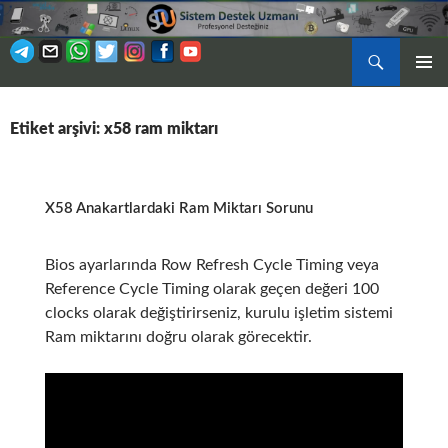
Ara
BIRINCI
İÇERIĞE
MENÜ
ATLA
Etiket arşivi: x58 ram miktarı
X58 Anakartlardaki Ram Miktarı Sorunu
Bios ayarlarında Row Refresh Cycle Timing veya
Reference Cycle Timing olarak geçen değeri 100
clocks olarak değiştirirseniz, kurulu işletim sistemi
Ram miktarını doğru olarak görecektir.