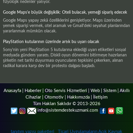
fizyolojik nedenler yatıyor.
Google Maps'e büyük değişiklik: Oteli bulacak, yemeği sipariş edecek
Google Maps yapay zekâ özelliklerini genişletiyor. Maps üzerinden
yemek siparişi vermek, otel aramak ve Gmail'deki seyahat planlarından
yararlanmak mümkün olacak.
PlayStation kutularının üzerinde artık bu uyarı olacak
Sony'nin yeni PlayStation 5 kutularına eklediği uyarı etiketleri sosyal
medyada gündem yarattı. Diskli oyun dönemini bitirmeye hazırlanan
şirketin net tarihi duyurması oyuncuların tepkisini çekerken, alınan
radikal karara karşı dev bir protesto dalgası başladı.
Anasayfa
|
Haberler
|
Oto Servis Hizmetleri
|
Web
|
Sistem
|
Akıllı
Cihazlar
|
Otomotiv
|
Hakkımızda
|
İletişim
Tüm Hakları Saklıdır © 2013-2026
info@sistemdestekuzmani.com
tanıtım yazısı paketleri
Ticari Uygulamaların Açık Kaynak