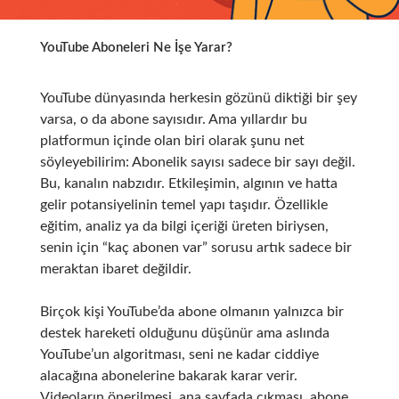
YouTube Aboneleri Ne İşe Yarar?
YouTube dünyasında herkesin gözünü diktiği bir şey
varsa, o da abone sayısıdır. Ama yıllardır bu
platformun içinde olan biri olarak şunu net
söyleyebilirim: Abonelik sayısı sadece bir sayı değil.
Bu, kanalın nabzıdır. Etkileşimin, algının ve hatta
gelir potansiyelinin temel yapı taşıdır. Özellikle
eğitim, analiz ya da bilgi içeriği üreten biriysen,
senin için “kaç abonen var” sorusu artık sadece bir
meraktan ibaret değildir.
Birçok kişi YouTube’da abone olmanın yalnızca bir
destek hareketi olduğunu düşünür ama aslında
YouTube’un algoritması, seni ne kadar ciddiye
alacağına abonelerine bakarak karar verir.
Videoların önerilmesi, ana sayfada çıkması, abone