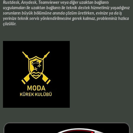
Rustdesk, Anydesk, Teamviewer veya diğer uzaktan bağlantı
uygulamaları ile uzaktan bağlantı ile teknik destek hizmetimiz yaşadığınız
sorunların büyük bölümüne anında çözüm üretirken, evinize ya da iş
yerinize teknik servis yönlendirilmesine gerek kalmaz, probleminiz hızlıca
çözülür.