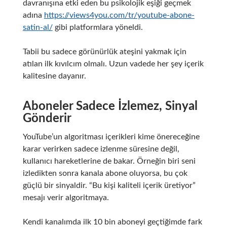
davranışına etki eden bu psikolojik eşiği geçmek
adına
https://views4you.com/tr/youtube-abone-
satin-al/
gibi platformlara yöneldi.
Tabii bu sadece görünürlük ateşini yakmak için
atılan ilk kıvılcım olmalı. Uzun vadede her şey içerik
kalitesine dayanır.
Aboneler Sadece İzlemez, Sinyal
Gönderir
YouTube’un algoritması içerikleri kime önereceğine
karar verirken sadece izlenme süresine değil,
kullanıcı hareketlerine de bakar. Örneğin biri seni
izledikten sonra kanala abone oluyorsa, bu çok
güçlü bir sinyaldir. “Bu kişi kaliteli içerik üretiyor”
mesajı verir algoritmaya.
Kendi kanalımda ilk 10 bin aboneyi geçtiğimde fark