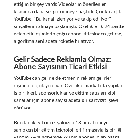
ettiğim bir şey vardı: Videolarım önerilenler
kısmında daha sık görünmeye başladı. Çünkü artık
YouTube, “Bu kanal izleniyor ve takip ediliyor”
sinyallerini almaya başlamıştı. Özellikle ilk 24 saatte
gelen etkileşimlerin çoğu abone kitlesinden gelirse,
algoritma seni adeta roketle fırlatıyor.
Gelir Sadece Reklamla Olmaz:
Abone Sayısının Ticari Etkisi
YouTube’dan gelir elde etmenin reklam gelirleri
dışında birçok yolu var. Özellikle markalarla yapılan
iş birlikleri, sponsorluklar ve eğitim satışları gibi
kanallar için abone sayısı adeta bir kartvizit işlevi
görüyor.
Bundan iki yıl önce, yalnızca 18 bin aboneye
sahipken bir eğitim teknolojileri firmasıyla iş birliği
yaptım. Aynı dönemde, 60 bin abonesi olan başka