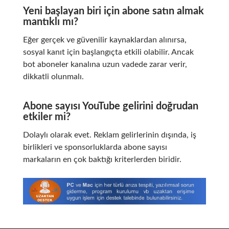
Yeni başlayan biri için abone satın almak
mantıklı mı?
Eğer gerçek ve güvenilir kaynaklardan alınırsa,
sosyal kanıt için başlangıçta etkili olabilir. Ancak
bot aboneler kanalına uzun vadede zarar verir,
dikkatli olunmalı.
Abone sayısı YouTube gelirini doğrudan
etkiler mi?
Dolaylı olarak evet. Reklam gelirlerinin dışında, iş
birlikleri ve sponsorluklarda abone sayısı
markaların en çok baktığı kriterlerden biridir.