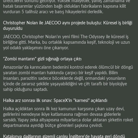
üreticilerin sonunu getiriyor. Yüksek maliyetler, yanlış zamanlama ve
hatalı tasarımlar yüzünden bağlı oldukları fabrikaların kapısına kilit
vurduran 5 talihsiz aracı ve batış hikayelerini derledik.
Christopher Nolan ile JAECOO aynı projede buluştu: Küresel iş birliği
duyuruldu
JAECOO, Christopher Nolan'ın yeni filmi The Odyssey ile küresel iş
birliğine gitti. Marka, bu ortaklık kapsamında keşif, teknoloji ve uzun
yol odaklı yaklaşımını öne çıkarıyor.
"Zombi mantarın" gizli sığınağı ortaya çıktı
Amazonlar'da karıncaların bedenini kontrol ederek ölümcül bir döngü
yaratan zombi mantarı hakkında çarpıcı bir keşif yapıldı. Bilim
insanları, parazitin sadece böceklerde değil, ormandaki yosunların
içinde de zararsız şekilde yaşayabildiğini ve çift taraflı bir biyolojiye
sahip olduğunu saptadı.
Halka arz sonrası ilk sınav: SpaceX'in "karnesi" açıklandı
Halka açıldıktan sonra ilk kez kamunun karşısına çıkan uzay devi,
gelirlerini neredeyse ikiye katlamasına rağmen devasa giderlerle
sarsıldı. Yapay zeka altyapısına milyarlarca dolar aktaran şirketin roket
departmanına ayırdığı bütçe görenleri şaşkına çevirdi.
Katalonya dağlarının gizemli canlısı İngiltere'de hayata geri döndü