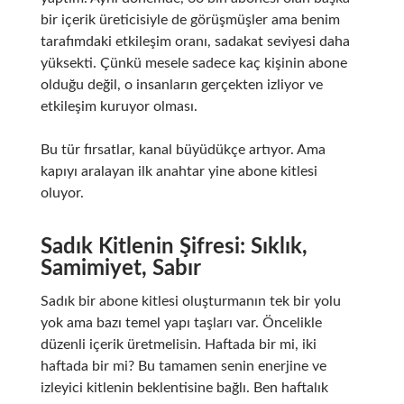
bir içerik üreticisiyle de görüşmüşler ama benim
tarafımdaki etkileşim oranı, sadakat seviyesi daha
yüksekti. Çünkü mesele sadece kaç kişinin abone
olduğu değil, o insanların gerçekten izliyor ve
etkileşim kuruyor olması.
Bu tür fırsatlar, kanal büyüdükçe artıyor. Ama
kapıyı aralayan ilk anahtar yine abone kitlesi
oluyor.
Sadık Kitlenin Şifresi: Sıklık,
Samimiyet, Sabır
Sadık bir abone kitlesi oluşturmanın tek bir yolu
yok ama bazı temel yapı taşları var. Öncelikle
düzenli içerik üretmelisin. Haftada bir mi, iki
haftada bir mi? Bu tamamen senin enerjine ve
izleyici kitlenin beklentisine bağlı. Ben haftalık