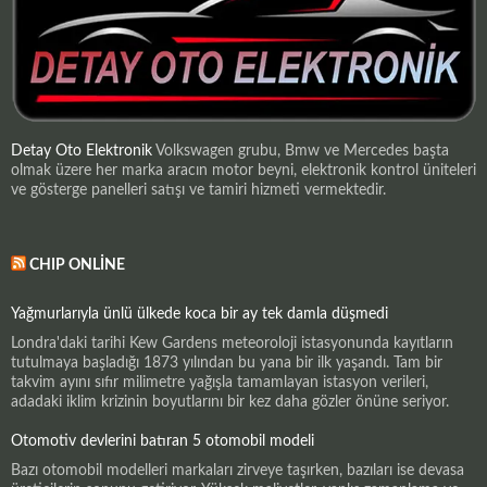
Detay Oto Elektronik
Volkswagen grubu, Bmw ve Mercedes başta
olmak üzere her marka aracın motor beyni, elektronik kontrol üniteleri
ve gösterge panelleri satışı ve tamiri hizmeti vermektedir.
CHIP ONLINE
Yağmurlarıyla ünlü ülkede koca bir ay tek damla düşmedi
Londra'daki tarihi Kew Gardens meteoroloji istasyonunda kayıtların
tutulmaya başladığı 1873 yılından bu yana bir ilk yaşandı. Tam bir
takvim ayını sıfır milimetre yağışla tamamlayan istasyon verileri,
adadaki iklim krizinin boyutlarını bir kez daha gözler önüne seriyor.
Otomotiv devlerini batıran 5 otomobil modeli
Bazı otomobil modelleri markaları zirveye taşırken, bazıları ise devasa