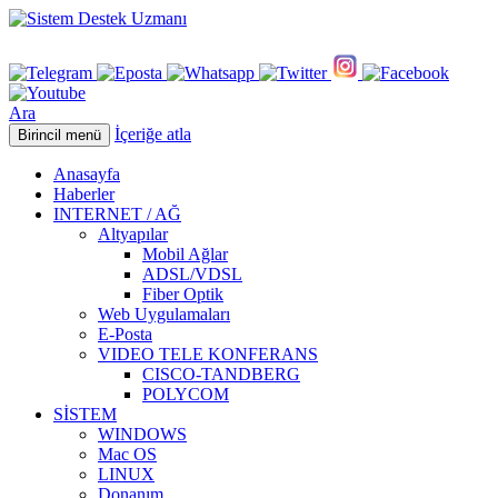
Ara
İçeriğe atla
Birincil menü
Anasayfa
Haberler
INTERNET / AĞ
Altyapılar
Mobil Ağlar
ADSL/VDSL
Fiber Optik
Web Uygulamaları
E-Posta
VIDEO TELE KONFERANS
CISCO-TANDBERG
POLYCOM
SİSTEM
WINDOWS
Mac OS
LINUX
Donanım