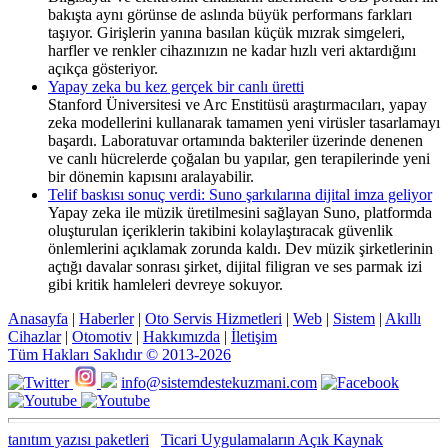
bakışta aynı görünse de aslında büyük performans farkları
taşıyor. Girişlerin yanına basılan küçük mızrak simgeleri,
harfler ve renkler cihazınızın ne kadar hızlı veri aktardığını
açıkça gösteriyor.
Yapay zeka bu kez gerçek bir canlı üretti
Stanford Üniversitesi ve Arc Enstitüsü araştırmacıları, yapay
zeka modellerini kullanarak tamamen yeni virüsler tasarlamayı
başardı. Laboratuvar ortamında bakteriler üzerinde denenen
ve canlı hücrelerde çoğalan bu yapılar, gen terapilerinde yeni
bir dönemin kapısını aralayabilir.
Telif baskısı sonuç verdi: Suno şarkılarına dijital imza geliyor
Yapay zeka ile müzik üretilmesini sağlayan Suno, platformda
oluşturulan içeriklerin takibini kolaylaştıracak güvenlik
önlemlerini açıklamak zorunda kaldı. Dev müzik şirketlerinin
açtığı davalar sonrası şirket, dijital filigran ve ses parmak izi
gibi kritik hamleleri devreye sokuyor.
Anasayfa
|
Haberler
|
Oto Servis Hizmetleri
|
Web
|
Sistem
|
Akıllı
Cihazlar
|
Otomotiv
|
Hakkımızda
|
İletişim
Tüm Hakları Saklıdır © 2013-2026
info@sistemdestekuzmani.com
tanıtım yazısı paketleri
Ticari Uygulamaların Açık Kaynak