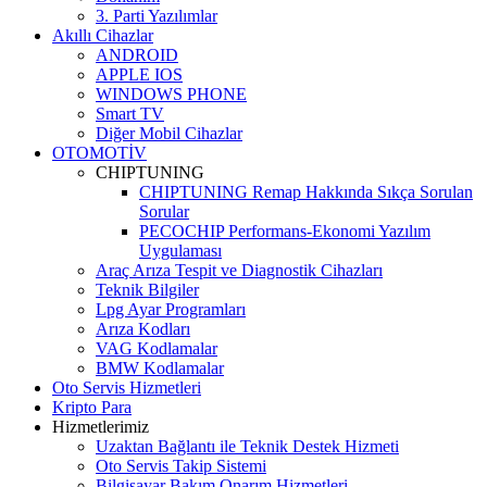
3. Parti Yazılımlar
Akıllı Cihazlar
ANDROID
APPLE IOS
WINDOWS PHONE
Smart TV
Diğer Mobil Cihazlar
OTOMOTİV
CHIPTUNING
CHIPTUNING Remap Hakkında Sıkça Sorulan
Sorular
PECOCHIP Performans-Ekonomi Yazılım
Uygulaması
Araç Arıza Tespit ve Diagnostik Cihazları
Teknik Bilgiler
Lpg Ayar Programları
Arıza Kodları
VAG Kodlamalar
BMW Kodlamalar
Oto Servis Hizmetleri
Kripto Para
Hizmetlerimiz
Uzaktan Bağlantı ile Teknik Destek Hizmeti
Oto Servis Takip Sistemi
Bilgisayar Bakım Onarım Hizmetleri