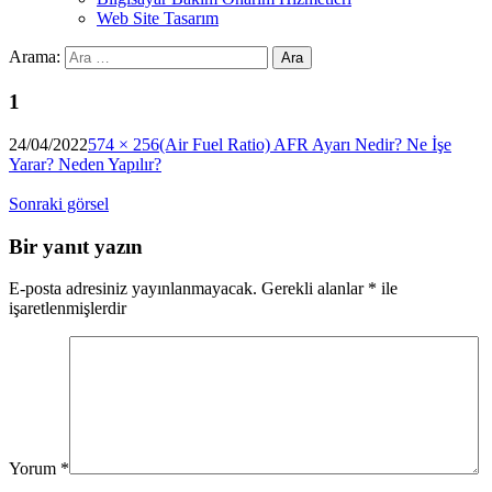
Web Site Tasarım
Arama:
1
24/04/2022
574 × 256
(Air Fuel Ratio) AFR Ayarı Nedir? Ne İşe
Yarar? Neden Yapılır?
Sonraki görsel
Bir yanıt yazın
E-posta adresiniz yayınlanmayacak.
Gerekli alanlar
*
ile
işaretlenmişlerdir
Yorum
*