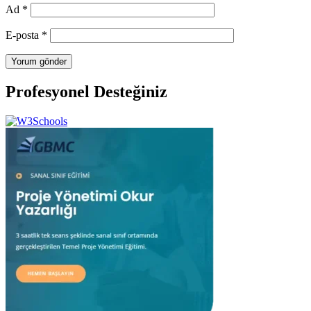
Ad
*
E-posta
*
Profesyonel Desteğiniz