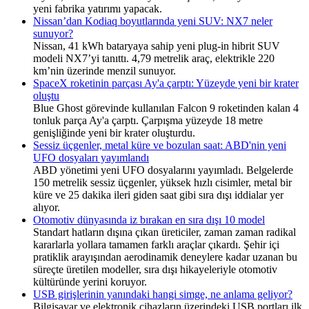
yeni fabrika yatırımı yapacak.
Nissan’dan Kodiaq boyutlarında yeni SUV: NX7 neler
sunuyor?
Nissan, 41 kWh bataryaya sahip yeni plug-in hibrit SUV
modeli NX7’yi tanıttı. 4,79 metrelik araç, elektrikle 220
km’nin üzerinde menzil sunuyor.
SpaceX roketinin parçası Ay'a çarptı: Yüzeyde yeni bir krater
oluştu
Blue Ghost görevinde kullanılan Falcon 9 roketinden kalan 4
tonluk parça Ay'a çarptı. Çarpışma yüzeyde 18 metre
genişliğinde yeni bir krater oluşturdu.
Sessiz üçgenler, metal küre ve bozulan saat: ABD'nin yeni
UFO dosyaları yayımlandı
ABD yönetimi yeni UFO dosyalarını yayımladı. Belgelerde
150 metrelik sessiz üçgenler, yüksek hızlı cisimler, metal bir
küre ve 25 dakika ileri giden saat gibi sıra dışı iddialar yer
alıyor.
Otomotiv dünyasında iz bırakan en sıra dışı 10 model
Standart hatların dışına çıkan üreticiler, zaman zaman radikal
kararlarla yollara tamamen farklı araçlar çıkardı. Şehir içi
pratiklik arayışından aerodinamik deneylere kadar uzanan bu
süreçte üretilen modeller, sıra dışı hikayeleriyle otomotiv
kültüründe yerini koruyor.
USB girişlerinin yanındaki hangi simge, ne anlama geliyor?
Bilgisayar ve elektronik cihazların üzerindeki USB portları ilk