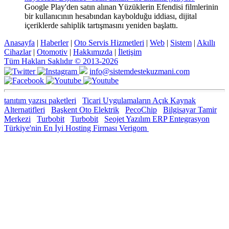
Google Play'den satın alınan Yüzüklerin Efendisi filmlerinin
bir kullanıcının hesabından kaybolduğu iddiası, dijital
içeriklerde sahiplik tartışmasını yeniden başlattı.
Anasayfa
|
Haberler
|
Oto Servis Hizmetleri
|
Web
|
Sistem
|
Akıllı
Cihazlar
|
Otomotiv
|
Hakkımızda
|
İletişim
Tüm Hakları Saklıdır © 2013-2026
info@sistemdestekuzmani.com
tanıtım yazısı paketleri
Ticari Uygulamaların Açık Kaynak
Alternatifleri
Başkent Oto Elektrik
PecoChip
Bilgisayar Tamir
Merkezi
Turbobit
Turbobit
Seojet Yazılım ERP Entegrasyon
Türkiye'nin En İyi Hosting Firması Verigom