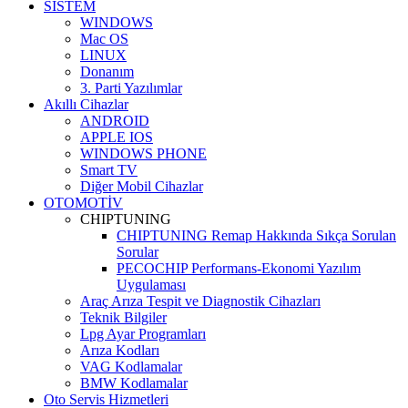
SİSTEM
WINDOWS
Mac OS
LINUX
Donanım
3. Parti Yazılımlar
Akıllı Cihazlar
ANDROID
APPLE IOS
WINDOWS PHONE
Smart TV
Diğer Mobil Cihazlar
OTOMOTİV
CHIPTUNING
CHIPTUNING Remap Hakkında Sıkça Sorulan
Sorular
PECOCHIP Performans-Ekonomi Yazılım
Uygulaması
Araç Arıza Tespit ve Diagnostik Cihazları
Teknik Bilgiler
Lpg Ayar Programları
Arıza Kodları
VAG Kodlamalar
BMW Kodlamalar
Oto Servis Hizmetleri