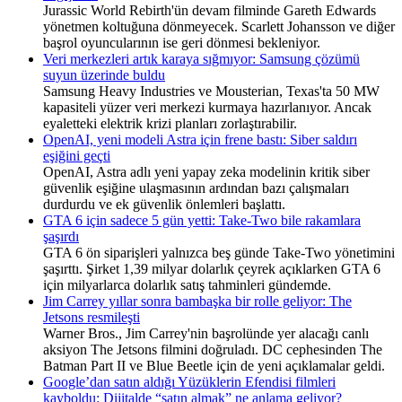
Jurassic World Rebirth'ün devam filminde Gareth Edwards
yönetmen koltuğuna dönmeyecek. Scarlett Johansson ve diğer
başrol oyuncularının ise geri dönmesi bekleniyor.
Veri merkezleri artık karaya sığmıyor: Samsung çözümü
suyun üzerinde buldu
Samsung Heavy Industries ve Mousterian, Texas'ta 50 MW
kapasiteli yüzer veri merkezi kurmaya hazırlanıyor. Ancak
eyaletteki elektrik krizi planları zorlaştırabilir.
OpenAI, yeni modeli Astra için frene bastı: Siber saldırı
eşiğini geçti
OpenAI, Astra adlı yeni yapay zeka modelinin kritik siber
güvenlik eşiğine ulaşmasının ardından bazı çalışmaları
durdurdu ve ek güvenlik önlemleri başlattı.
GTA 6 için sadece 5 gün yetti: Take-Two bile rakamlara
şaşırdı
GTA 6 ön siparişleri yalnızca beş günde Take-Two yönetimini
şaşırttı. Şirket 1,39 milyar dolarlık çeyrek açıklarken GTA 6
için milyarlarca dolarlık satış tahminleri gündemde.
Jim Carrey yıllar sonra bambaşka bir rolle geliyor: The
Jetsons resmileşti
Warner Bros., Jim Carrey'nin başrolünde yer alacağı canlı
aksiyon The Jetsons filmini doğruladı. DC cephesinden The
Batman Part II ve Blue Beetle için de yeni açıklamalar geldi.
Google’dan satın aldığı Yüzüklerin Efendisi filmleri
kayboldu: Dijitalde “satın almak” ne anlama geliyor?