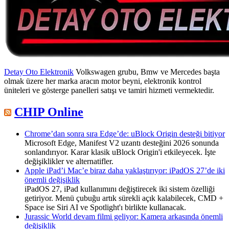
Detay Oto Elektronik
Volkswagen grubu, Bmw ve Mercedes başta
olmak üzere her marka aracın motor beyni, elektronik kontrol
üniteleri ve gösterge panelleri satışı ve tamiri hizmeti vermektedir.
CHIP Online
Chrome’dan sonra sıra Edge’de: uBlock Origin desteği bitiyor
Microsoft Edge, Manifest V2 uzantı desteğini 2026 sonunda
sonlandırıyor. Karar klasik uBlock Origin'i etkileyecek. İşte
değişiklikler ve alternatifler.
Apple iPad’i Mac’e biraz daha yaklaştırıyor: iPadOS 27’de iki
önemli değişiklik
iPadOS 27, iPad kullanımını değiştirecek iki sistem özelliği
getiriyor. Menü çubuğu artık sürekli açık kalabilecek, CMD +
Space ise Siri AI ve Spotlight'ı birlikte kullanacak.
Jurassic World devam filmi geliyor: Kamera arkasında önemli
değişiklik