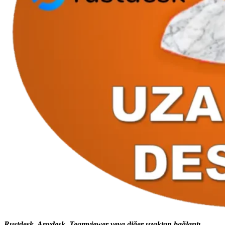
Rustdesk, Anydesk, Teamviewer veya diğer uzaktan bağlantı