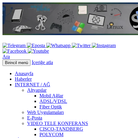
Ara
İçeriğe atla
Birincil menü
Anasayfa
Haberler
INTERNET / AĞ
Altyapılar
Mobil Ağlar
ADSL/VDSL
Fiber Optik
Web Uygulamaları
E-Posta
VIDEO TELE KONFERANS
CISCO-TANDBERG
POLYCOM