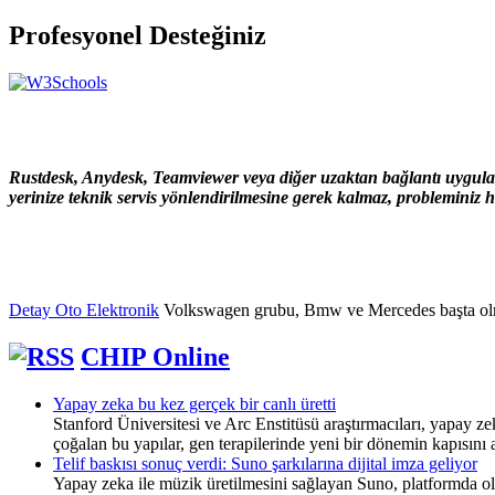
Profesyonel Desteğiniz
Rustdesk, Anydesk, Teamviewer veya diğer uzaktan bağlantı uygulama
yerinize teknik servis yönlendirilmesine gerek kalmaz, probleminiz hı
Detay Oto Elektronik
Volkswagen grubu, Bmw ve Mercedes başta olmak ü
CHIP Online
Yapay zeka bu kez gerçek bir canlı üretti
Stanford Üniversitesi ve Arc Enstitüsü araştırmacıları, yapay z
çoğalan bu yapılar, gen terapilerinde yeni bir dönemin kapısını a
Telif baskısı sonuç verdi: Suno şarkılarına dijital imza geliyor
Yapay zeka ile müzik üretilmesini sağlayan Suno, platformda olu