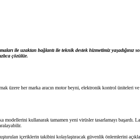
ları ile uzaktan bağlantı ile teknik destek hizmetimiz yaşadığınız 
zlıca çözülür.
zere her marka aracın motor beyni, elektronik kontrol üniteleri ve gös
eka modellerini kullanarak tamamen yeni virüsler tasarlamayı başardı. L
ralayabilir.
şturulan içeriklerin takibini kolaylaştıracak güvenlik önlemlerini açıkl