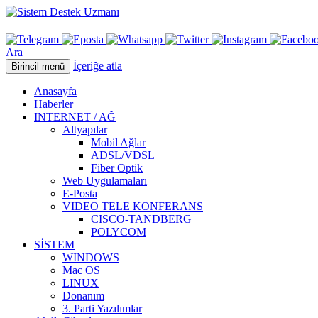
Ara
İçeriğe atla
Birincil menü
Anasayfa
Haberler
INTERNET / AĞ
Altyapılar
Mobil Ağlar
ADSL/VDSL
Fiber Optik
Web Uygulamaları
E-Posta
VIDEO TELE KONFERANS
CISCO-TANDBERG
POLYCOM
SİSTEM
WINDOWS
Mac OS
LINUX
Donanım
3. Parti Yazılımlar