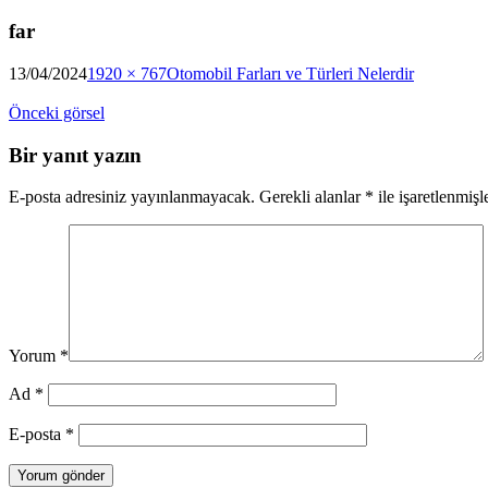
far
13/04/2024
1920 × 767
Otomobil Farları ve Türleri Nelerdir
Önceki görsel
Bir yanıt yazın
E-posta adresiniz yayınlanmayacak.
Gerekli alanlar
*
ile işaretlenmişl
Yorum
*
Ad
*
E-posta
*