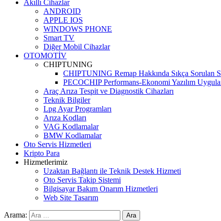
Akıllı Cihazlar
ANDROID
APPLE IOS
WINDOWS PHONE
Smart TV
Diğer Mobil Cihazlar
OTOMOTİV
CHIPTUNING
CHIPTUNING Remap Hakkında Sıkça Sorulan So
PECOCHIP Performans-Ekonomi Yazılım Uygula
Araç Arıza Tespit ve Diagnostik Cihazları
Teknik Bilgiler
Lpg Ayar Programları
Arıza Kodları
VAG Kodlamalar
BMW Kodlamalar
Oto Servis Hizmetleri
Kripto Para
Hizmetlerimiz
Uzaktan Bağlantı ile Teknik Destek Hizmeti
Oto Servis Takip Sistemi
Bilgisayar Bakım Onarım Hizmetleri
Web Site Tasarım
Arama: