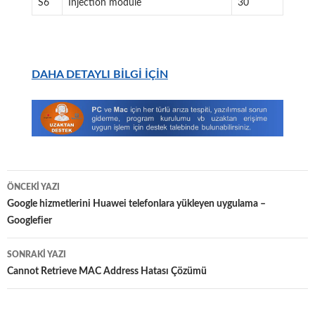
S6
Injection module
30
DAHA DETAYLI BİLGİ İÇİN
Yazı
ÖNCEKI YAZI
dolaşımı
Google hizmetlerini Huawei telefonlara yükleyen uygulama –
Googlefier
SONRAKI YAZI
Cannot Retrieve MAC Address Hatası Çözümü