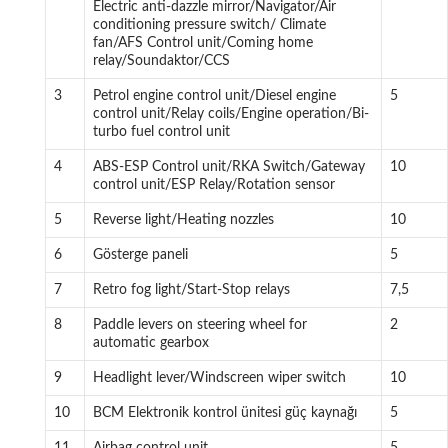
Electric anti-dazzle mirror/Navigator/Air
conditioning pressure switch/ Climate
fan/AFS Control unit/Coming home
relay/Soundaktor/CCS
3
Petrol engine control unit/Diesel engine
5
control unit/Relay coils/Engine operation/Bi-
turbo fuel control unit
4
ABS-ESP Control unit/RKA Switch/Gateway
10
control unit/ESP Relay/Rotation sensor
5
Reverse light/Heating nozzles
10
6
Gösterge paneli
5
7
Retro fog light/Start-Stop relays
7,5
8
Paddle levers on steering wheel for
2
automatic gearbox
9
Headlight lever/Windscreen wiper switch
10
10
BCM Elektronik kontrol ünitesi güç kaynağı
5
11
Airbag control unit
5