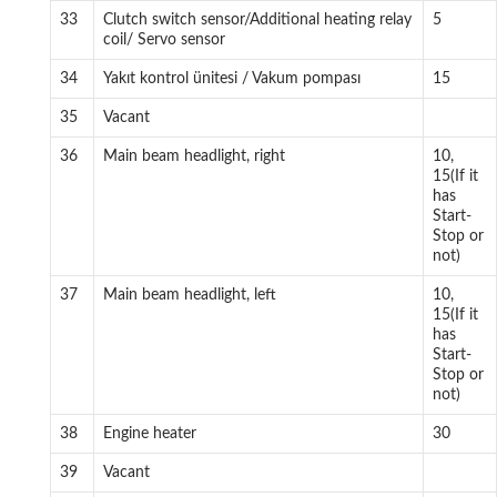
33
Clutch switch sensor/Additional heating relay
5
coil/ Servo sensor
34
Yakıt kontrol ünitesi / Vakum pompası
15
35
Vacant
36
Main beam headlight, right
10,
15(If it
has
Start-
Stop or
not)
37
Main beam headlight, left
10,
15(If it
has
Start-
Stop or
not)
38
Engine heater
30
39
Vacant