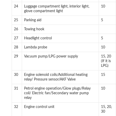
24
Luggage compartment light, interior light,
10
glove compartment light
25
Parking aid
5
26
Towing hook
27
Headlight control
5
28
Lambda probe
10
29
Vacuum pump/LPG power supply
15, 20
(If it is
LPG)
30
Engine solenoid coils/Additional heating
15
relay/ Pressure sensor/AKF Valve
31
Petrol engine operation/Glow plugs/Relay
10
coil/ Electric fan/Secondary water pump
relay
32
Engine control unit
15, 20,
30