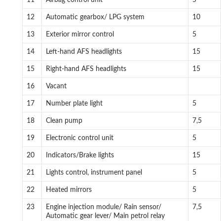
12
Automatic gearbox/ LPG system
10
13
Exterior mirror control
5
14
Left-hand AFS headlights
15
15
Right-hand AFS headlights
15
16
Vacant
17
Number plate light
5
18
Clean pump
7,5
19
Electronic control unit
5
20
Indicators/Brake lights
15
21
Lights control, instrument panel
5
22
Heated mirrors
5
23
Engine injection module/ Rain sensor/
7,5
Automatic gear lever/ Main petrol relay