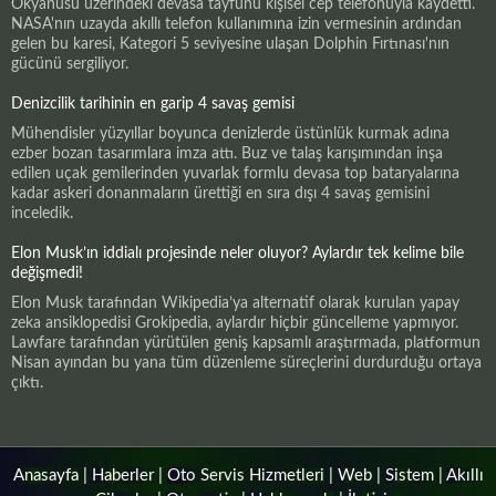
Okyanusu üzerindeki devasa tayfunu kişisel cep telefonuyla kaydetti.
NASA'nın uzayda akıllı telefon kullanımına izin vermesinin ardından
gelen bu karesi, Kategori 5 seviyesine ulaşan Dolphin Fırtınası'nın
gücünü sergiliyor.
Denizcilik tarihinin en garip 4 savaş gemisi
Mühendisler yüzyıllar boyunca denizlerde üstünlük kurmak adına
ezber bozan tasarımlara imza attı. Buz ve talaş karışımından inşa
edilen uçak gemilerinden yuvarlak formlu devasa top bataryalarına
kadar askeri donanmaların ürettiği en sıra dışı 4 savaş gemisini
inceledik.
Elon Musk’ın iddialı projesinde neler oluyor? Aylardır tek kelime bile
değişmedi!
Elon Musk tarafından Wikipedia’ya alternatif olarak kurulan yapay
zeka ansiklopedisi Grokipedia, aylardır hiçbir güncelleme yapmıyor.
Lawfare tarafından yürütülen geniş kapsamlı araştırmada, platformun
Nisan ayından bu yana tüm düzenleme süreçlerini durdurduğu ortaya
çıktı.
Anasayfa
|
Haberler
|
Oto Servis Hizmetleri
|
Web
|
Sistem
|
Akıllı