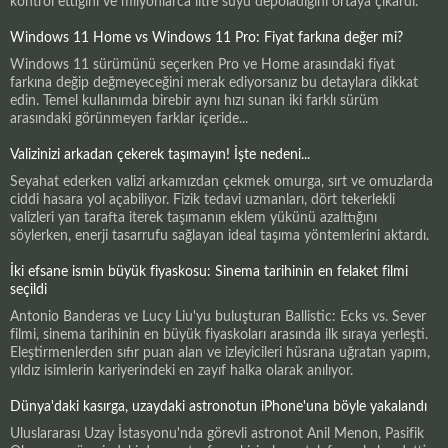
kontrol ettiğini ve milyonlarca litre suyu depoladığını ortaya çıkardı.
Windows 11 Home vs Windows 11 Pro: Fiyat farkına değer mi?
Windows 11 sürümünü seçerken Pro ve Home arasındaki fiyat
farkına değip değmeyeceğini merak ediyorsanız bu detaylara dikkat
edin. Temel kullanımda birebir aynı hızı sunan iki farklı sürüm
arasındaki görünmeyen farklar içeride...
Valizinizi arkadan çekerek taşımayın! İşte nedeni...
Seyahat ederken valizi arkamızdan çekmek omurga, sırt ve omuzlarda
ciddi hasara yol açabiliyor. Fizik tedavi uzmanları, dört tekerlekli
valizleri yan tarafta iterek taşımanın eklem yükünü azalttığını
söylerken, enerji tasarrufu sağlayan ideal taşıma yöntemlerini aktardı.
İki efsane ismin büyük fiyaskosu: Sinema tarihinin en felaket filmi
seçildi
Antonio Banderas ve Lucy Liu'yu buluşturan Ballistic: Ecks vs. Sever
filmi, sinema tarihinin en büyük fiyaskoları arasında ilk sıraya yerleşti.
Eleştirmenlerden sıfır puan alan ve izleyicileri hüsrana uğratan yapım,
yıldız isimlerin kariyerindeki en zayıf halka olarak anılıyor.
Dünya'daki kasırga, uzaydaki astronotun iPhone'una böyle yakalandı
Uluslararası Uzay İstasyonu'nda görevli astronot Anil Menon, Pasifik