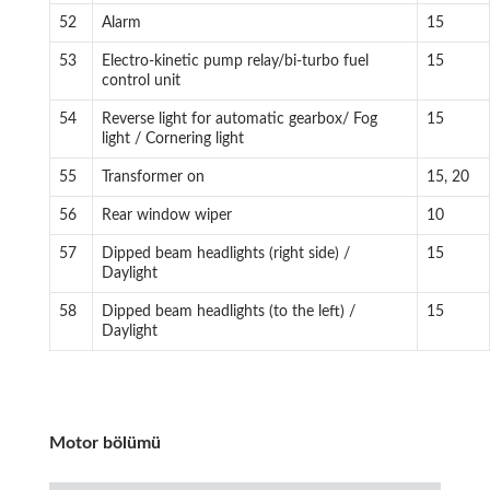
52
Alarm
15
53
Electro-kinetic pump relay/bi-turbo fuel
15
control unit
54
Reverse light for automatic gearbox/ Fog
15
light / Cornering light
55
Transformer on
15, 20
56
Rear window wiper
10
57
Dipped beam headlights (right side) /
15
Daylight
58
Dipped beam headlights (to the left) /
15
Daylight
Motor bölümü