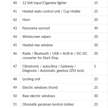
40
12 Volt Input/Cigarette lighter
15
41
Heated seats control unit / Cup Holder
25
42
Horn
20
43
Panorama sunroof
30
44
Windscreen wipers
20
45
Heated rear window
30
46
Radio / Bluetooth / USB + AUX-ln / DC-DC
20
converter for Start-Stop
47
Climatronic / autoclima / Gateway /
5
Diagnosis / Automatic gearbox (ZSS lock)
48
Locking unit
25
49
Electric windows (front)
25
50
Rear electric windows
30
51
Otomatik şanzıman kontrol ünitesi
25