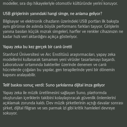
modeller, sıra dışı hikayeleriyle otomotiv kültüründe yerini koruyor.
USB girişlerinin yanındaki hangi simge, ne anlama geliyor?
Bilgisayar ve elektronik cihazların üzerindeki USB portları ilk bakışta
aynı görünse de aslında büyük performans farkları taşıyor. Girişlerin
yanına basılan küçük mızrak simgeleri, harfler ve renkler cihazınızın ne
kadar hızlı veri aktardığını açıkça gösteriyor.
Yapay zeka bu kez gerçek bir canlı üretti
Stanford Üniversitesi ve Arc Enstitüsü araştırmacıları, yapay zeka
modellerini kullanarak tamamen yeni virüsler tasarlamayı başardı.
Laboratuvar ortamında bakteriler üzerinde denenen ve canlı
hücrelerde çoğalan bu yapılar, gen terapilerinde yeni bir dönemin
kapısını aralayabilir.
Telif baskısı sonuç verdi: Suno şarkılarına dijital imza geliyor
Yapay zeka ile müzik üretilmesini sağlayan Suno, platformda
oluşturulan içeriklerin takibini kolaylaştıracak güvenlik önlemlerini
açıklamak zorunda kaldı. Dev müzik şirketlerinin açtığı davalar sonrası
şirket, dijital filigran ve ses parmak izi gibi kritik hamleleri devreye
sokuyor.