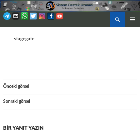
Ara
BIRINCI
İÇERIĞE
MENÜ
ATLA
stagegate
Önceki görsel
Sonraki görsel
BIR YANIT YAZIN