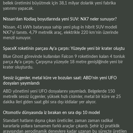
bellek üretimini büyütmek için 38,1 milyar dolarlık yeni fabrika
yatırımı yapacak.
Nissan’dan Kodiaq boyutlarında yeni SUV: NX7 neler sunuyor?
Nissan, 41 kWh bataryaya sahip yeni plug-in hibrit SUV modeli
NX7’yi tanıttı. 4,79 metrelik araç, elektrikle 220 km’nin üzerinde
menzil sunuyor.
SpaceX roketinin parçası Ay'a çarptı: Yüzeyde yeni bir krater oluştu
Blue Ghost görevinde kullanılan Falcon 9 roketinden kalan 4 tonluk
parça Ay'a çarptı. Çarpışma yüzeyde 18 metre genişliğinde yeni bir
krater oluşturdu.
Sessiz üçgenler, metal küre ve bozulan saat: ABD'nin yeni UFO
dosyaları yayımlandı
ABD yönetimi yeni UFO dosyalarını yayımladı. Belgelerde 150
metrelik sessiz üçgenler, yüksek hızlı cisimler, metal bir küre ve 25
dakika ileri giden saat gibi sıra dışı iddialar yer alıyor.
Otomotiv dünyasında iz bırakan en sıra dışı 10 model
Standart hatların dışına çıkan üreticiler, zaman zaman radikal
kararlarla yollara tamamen farklı araçlar çıkardı. Şehir içi pratiklik
arayışından aerodinamik deneylere kadar uzanan bu süreçte üretilen