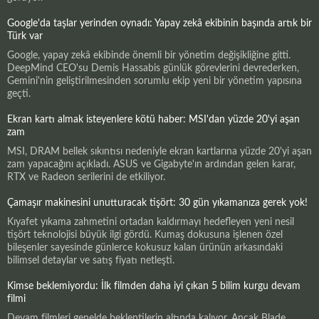
Google'da taşlar yerinden oynadı: Yapay zekâ ekibinin başında artık bir
Türk var
Google, yapay zekâ ekibinde önemli bir yönetim değişikliğine gitti.
DeepMind CEO'su Demis Hassabis günlük görevlerini devrederken,
Gemini'nin geliştirilmesinden sorumlu ekip yeni bir yönetim yapısına
geçti.
Ekran kartı almak isteyenlere kötü haber: MSI'dan yüzde 20'yi aşan
zam
MSI, DRAM bellek sıkıntısı nedeniyle ekran kartlarına yüzde 20'yi aşan
zam yapacağını açıkladı. ASUS ve Gigabyte'ın ardından gelen karar,
RTX ve Radeon serilerini de etkiliyor.
Çamaşır makinesini unutturacak tişört: 30 gün yıkamanıza gerek yok!
Kıyafet yıkama zahmetini ortadan kaldırmayı hedefleyen yeni nesil
tişört teknolojisi büyük ilgi gördü. Kumaş dokusuna işlenen özel
bileşenler sayesinde günlerce kokusuz kalan ürünün arkasındaki
bilimsel detaylar ve satış fiyatı netleşti.
Kimse beklemiyordu: İlk filmden daha iyi çıkan 5 bilim kurgu devam
filmi
Devam filmleri genelde beklentilerin altında kalıyor. Ancak Blade