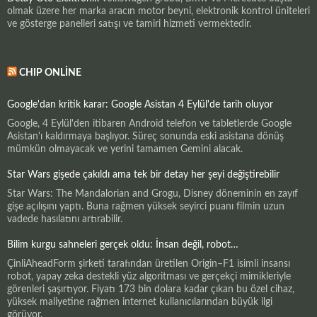
olmak üzere her marka aracın motor beyni, elektronik kontrol üniteleri
ve gösterge panelleri satışı ve tamiri hizmeti vermektedir.
CHIP ONLINE
Google'dan kritik karar: Google Asistan 4 Eylül'de tarih oluyor
Google, 4 Eylül'den itibaren Android telefon ve tabletlerde Google
Asistan'ı kaldırmaya başlıyor. Süreç sonunda eski asistana dönüş
mümkün olmayacak ve yerini tamamen Gemini alacak.
Star Wars gişede çakıldı ama tek bir detay her şeyi değiştirebilir
Star Wars: The Mandalorian and Grogu, Disney döneminin en zayıf
gişe açılışını yaptı. Buna rağmen yüksek seyirci puanı filmin uzun
vadede hasılatını artırabilir.
Bilim kurgu sahneleri gerçek oldu: İnsan değil, robot…
ÇinliAheadForm şirketi tarafından üretilen Origin–F1 isimli insansı
robot, yapay zeka destekli yüz algoritması ve gerçekçi mimikleriyle
görenleri şaşırtıyor. Fiyatı 173 bin dolara kadar çıkan bu özel cihaz,
yüksek maliyetine rağmen internet kullanıcılarından büyük ilgi
görüyor.