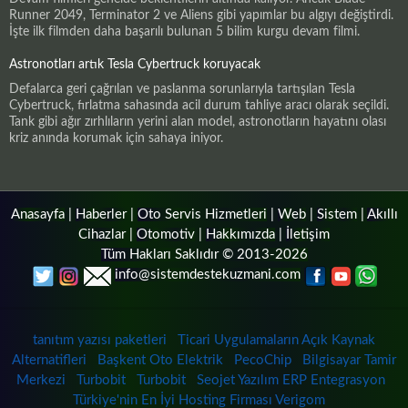
Runner 2049, Terminator 2 ve Aliens gibi yapımlar bu algıyı değiştirdi.
İşte ilk filmden daha başarılı bulunan 5 bilim kurgu devam filmi.
Astronotları artık Tesla Cybertruck koruyacak
Defalarca geri çağrılan ve paslanma sorunlarıyla tartışılan Tesla
Cybertruck, fırlatma sahasında acil durum tahliye aracı olarak seçildi.
Tank gibi ağır zırhlıların yerini alan model, astronotların hayatını olası
kriz anında korumak için sahaya iniyor.
Anasayfa
|
Haberler
|
Oto Servis Hizmetleri
|
Web
|
Sistem
|
Akıllı
Cihazlar
|
Otomotiv
|
Hakkımızda
|
İletişim
Tüm Hakları Saklıdır © 2013-2026
info@sistemdestekuzmani.com
tanıtım yazısı paketleri
Ticari Uygulamaların Açık Kaynak
Alternatifleri
Başkent Oto Elektrik
PecoChip
Bilgisayar Tamir
Merkezi
Turbobit
Turbobit
Seojet Yazılım ERP Entegrasyon
Türkiye'nin En İyi Hosting Firması Verigom