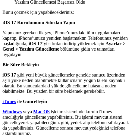
Yazılım Güncellemesi Başarısız Oldu
Bunu çözmek için yapabilecekleriniz:
iOS 17 Kurulumunu Sıfırdan Yapın
Yapmanız gereken ilk şey, iPhone’unuzdaki tüm uygulamaları
kapatıp, iPhone’unuzu yeniden başlatmaktır. Telefonunuz yeniden
başladığında,
iOS 17
‘yi sıfırdan indirip yüklemek için
Ayarlar >
Genel > Yazılım Güncelleme
bölümüne gidin ve taimatları
uygulayın.
Bir Süre Bekleyin
iOS 17
gibi yeni büyük güncellemeler genelde sunucu üzerinden
aşırı yüke neden olabilmekte kullanıcıların yoğun talebi kaynaklı
olarak. Bu sunuculardaki yük de güncelleme hatasına neden
olabilmekte. Bu yüzden bir süre beklemek gerekebilir.
iTunes
ile Güncelleyin
Windows
veya
Mac OS
işletim sisteminde kurulu iTunes
aracılığıyla güncelleme yapabilirsiniz. Bu işlemi mevcut sistemi
güncelleyerek yapabileceğiniz gibi, yedek alıp telefonu sıfırlayarak
da yapabilirsiniz. Güncelleme sonrası mevcut yedeğinizi telefona
aktarabilirsiniz.