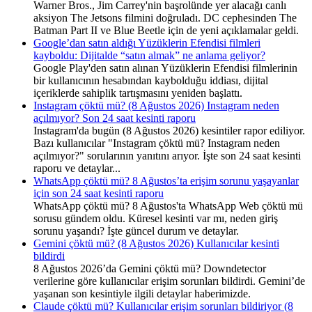
Warner Bros., Jim Carrey'nin başrolünde yer alacağı canlı
aksiyon The Jetsons filmini doğruladı. DC cephesinden The
Batman Part II ve Blue Beetle için de yeni açıklamalar geldi.
Google’dan satın aldığı Yüzüklerin Efendisi filmleri
kayboldu: Dijitalde “satın almak” ne anlama geliyor?
Google Play'den satın alınan Yüzüklerin Efendisi filmlerinin
bir kullanıcının hesabından kaybolduğu iddiası, dijital
içeriklerde sahiplik tartışmasını yeniden başlattı.
Instagram çöktü mü? (8 Ağustos 2026) Instagram neden
açılmıyor? Son 24 saat kesinti raporu
Instagram'da bugün (8 Ağustos 2026) kesintiler rapor ediliyor.
Bazı kullanıcılar "Instagram çöktü mü? Instagram neden
açılmıyor?" sorularının yanıtını arıyor. İşte son 24 saat kesinti
raporu ve detaylar...
WhatsApp çöktü mü? 8 Ağustos’ta erişim sorunu yaşayanlar
için son 24 saat kesinti raporu
WhatsApp çöktü mü? 8 Ağustos'ta WhatsApp Web çöktü mü
sorusu gündem oldu. Küresel kesinti var mı, neden giriş
sorunu yaşandı? İşte güncel durum ve detaylar.
Gemini çöktü mü? (8 Ağustos 2026) Kullanıcılar kesinti
bildirdi
8 Ağustos 2026’da Gemini çöktü mü? Downdetector
verilerine göre kullanıcılar erişim sorunları bildirdi. Gemini’de
yaşanan son kesintiyle ilgili detaylar haberimizde.
Claude çöktü mü? Kullanıcılar erişim sorunları bildiriyor (8