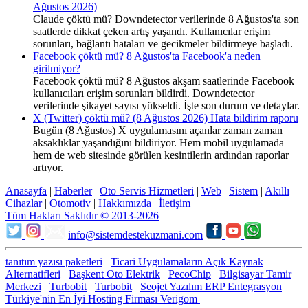
Ağustos 2026)
Claude çöktü mü? Downdetector verilerinde 8 Ağustos'ta son
saatlerde dikkat çeken artış yaşandı. Kullanıcılar erişim
sorunları, bağlantı hataları ve gecikmeler bildirmeye başladı.
Facebook çöktü mü? 8 Ağustos'ta Facebook'a neden
girilmiyor?
Facebook çöktü mü? 8 Ağustos akşam saatlerinde Facebook
kullanıcıları erişim sorunları bildirdi. Downdetector
verilerinde şikayet sayısı yükseldi. İşte son durum ve detaylar.
X (Twitter) çöktü mü? (8 Ağustos 2026) Hata bildirim raporu
Bugün (8 Ağustos) X uygulamasını açanlar zaman zaman
aksaklıklar yaşandığını bildiriyor. Hem mobil uygulamada
hem de web sitesinde görülen kesintilerin ardından raporlar
artıyor.
Anasayfa
|
Haberler
|
Oto Servis Hizmetleri
|
Web
|
Sistem
|
Akıllı
Cihazlar
|
Otomotiv
|
Hakkımızda
|
İletişim
Tüm Hakları Saklıdır © 2013-2026
info@sistemdestekuzmani.com
tanıtım yazısı paketleri
Ticari Uygulamaların Açık Kaynak
Alternatifleri
Başkent Oto Elektrik
PecoChip
Bilgisayar Tamir
Merkezi
Turbobit
Turbobit
Seojet Yazılım ERP Entegrasyon
Türkiye'nin En İyi Hosting Firması Verigom