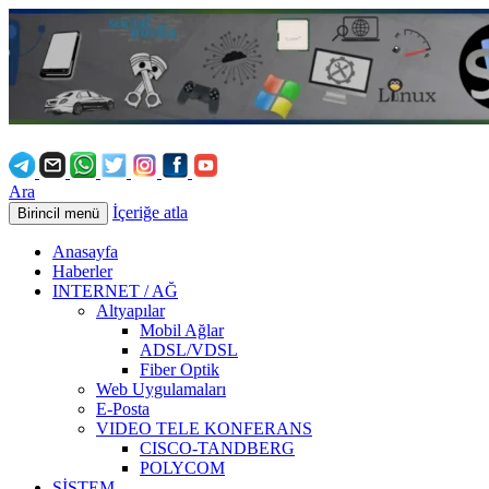
Ara
İçeriğe atla
Birincil menü
Anasayfa
Haberler
INTERNET / AĞ
Altyapılar
Mobil Ağlar
ADSL/VDSL
Fiber Optik
Web Uygulamaları
E-Posta
VIDEO TELE KONFERANS
CISCO-TANDBERG
POLYCOM
SİSTEM