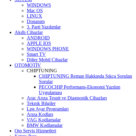
WINDOWS
Mac OS
LINUX
Donanım
3. Parti Yazılımlar
Akıllı Cihazlar
ANDROID
APPLE IOS
WINDOWS PHONE
Smart TV
Diğer Mobil Cihazlar
OTOMOTİV
CHIPTUNING
CHIPTUNING Remap Hakkında Sıkça Sorulan
Sorular
PECOCHIP Performans-Ekonomi Yazılım
Uygulaması
Araç Arıza Tespit ve Diagnostik Cihazları
Teknik Bilgiler
Lpg Ayar Programları
Arıza Kodları
VAG Kodlamalar
BMW Kodlamalar
Oto Servis Hizmetleri