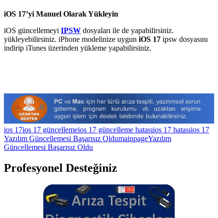
iOS 17’yi Manuel Olarak Yükleyin
iOS güncellemeyi
IPSW
dosyaları ile de yapabilirsiniz.
yükleyebilirsiniz. iPhone modelinize uygun
iOS 17
ipsw dosyasını
indirip iTunes üzerinden yükleme yapabilirsiniz.
ios 17
ios 17 güncelleme
ios 17 güncelleme hatası
ios 17 hatası
ios 17
Yazılım Güncellemesi Başarısız Oldu
mainpage
Yazılım
Güncellemesi Başarısız Oldu
Profesyonel Desteğiniz