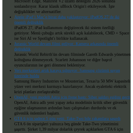
Microsoft Edge, Manifest V2 uzantı desteğini 2026 sonunda
sonlandırıyor. Karar klasik uBlock Origin'i etkileyecek. İşte
değişiklikler ve alternatifler.
Apple iPad’i Mac’e biraz daha yaklaştırıyor: iPadOS 27’de iki
önemli değişiklik
iPadOS 27, iPad kullanımını değiştirecek iki sistem özelliği
getiriyor. Menü çubuğu artık sürekli açık kalabilecek, CMD + Space
ise Siri AI ve Spotlight'ı birlikte kullanacak.
Jurassic World devam filmi geliyor: Kamera arkasında önemli
değişiklik
Jurassic World Rebirth'ün devam filminde Gareth Edwards yönetmen
koltuğuna dönmeyecek. Scarlett Johansson ve diğer başrol
oyuncularının ise geri dönmesi bekleniyor.
Veri merkezleri artık karaya sığmıyor: Samsung çözümü suyun
üzerinde buldu
Samsung Heavy Industries ve Mousterian, Texas'ta 50 MW kapasiteli
yüzer veri merkezi kurmaya hazırlanıyor. Ancak eyaletteki elektrik
krizi planları zorlaştırabilir.
OpenAI, yeni modeli Astra için frene bastı: Siber saldırı eşiğini geçti
OpenAI, Astra adlı yeni yapay zeka modelinin kritik siber güvenlik
eşiğine ulaşmasının ardından bazı çalışmaları durdurdu ve ek
güvenlik önlemleri başlattı.
GTA 6 için sadece 5 gün yetti: Take-Two bile rakamlara şaşırdı
GTA 6 ön siparişleri yalnızca beş günde Take-Two yönetimini
şaşırttı. Şirket 1,39 milyar dolarlık çeyrek açıklarken GTA 6 için