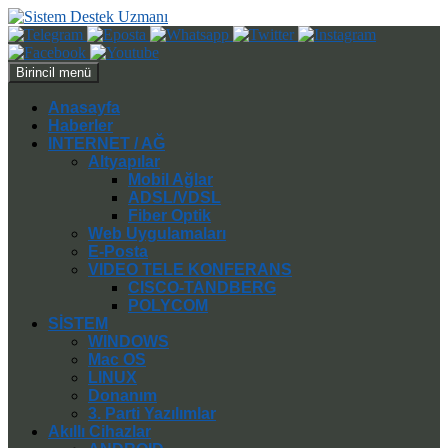
Ara
İçeriğe
Birincil menü
atla
Anasayfa
Haberler
INTERNET / AĞ
Altyapılar
Mobil Ağlar
ADSL/VDSL
Fiber Optik
Web Uygulamaları
E-Posta
VIDEO TELE KONFERANS
CISCO-TANDBERG
POLYCOM
SİSTEM
WINDOWS
Mac OS
LINUX
Donanım
3. Parti Yazılımlar
Akıllı Cihazlar