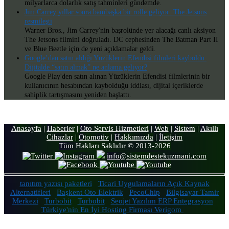
milyarlarca dolarlık satış tahminleri gündemde.
Jim Carrey yıllar sonra bambaşka bir rolle geliyor: The Jetsons
resmileşti
Warner Bros., Jim Carrey'nin başrolünde yer alacağı canlı aksiyon
The Jetsons filmini doğruladı. DC cephesinden The Batman Part II
ve Blue Beetle için de yeni açıklamalar geldi.
Google’dan satın aldığı Yüzüklerin Efendisi filmleri kayboldu:
Dijitalde “satın almak” ne anlama geliyor?
Google Play'den satın alınan Yüzüklerin Efendisi filmlerinin bir
kullanıcının hesabından kaybolduğu iddiası, dijital içeriklerde
sahiplik tartışmasını yeniden başlattı.
Anasayfa
|
Haberler
|
Oto Servis Hizmetleri
|
Web
|
Sistem
|
Akıllı
Cihazlar
|
Otomotiv
|
Hakkımızda
|
İletişim
Tüm Hakları Saklıdır © 2013-2026
info@sistemdestekuzmani.com
tanıtım yazısı paketleri
Ticari Uygulamaların Açık Kaynak
Alternatifleri
Başkent Oto Elektrik
PecoChip
Bilgisayar Tamir
Merkezi
Turbobit
Turbobit
Seojet Yazılım ERP Entegrasyon
Türkiye'nin En İyi Hosting Firması Verigom