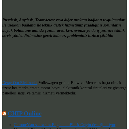
Rustdesk, Anydesk, Teamviewer veya diğer uzaktan bağlantı uygulamaları
ile uzaktan bağlantı ile teknik destek hizmetimiz yaşadığınız sorunların
büyük bölümüne anında çözüm üretirken, evinize ya da iş yerinize teknik
servis yönlendirilmesine gerek kalmaz, probleminiz hızlıca çözülür.
Detay Oto Elektronik
Volkswagen grubu, Bmw ve Mercedes başta olmak
üzere her marka aracın motor beyni, elektronik kontrol üniteleri ve gösterge
panelleri satışı ve tamiri hizmeti vermektedir.
CHIP Online
Chrome’dan sonra sıra Edge’de: uBlock Origin desteği bitiyor