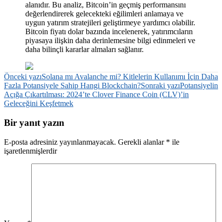
alanıdır. Bu analiz, Bitcoin’in geçmiş performansını
değerlendirerek gelecekteki eğilimleri anlamaya ve
uygun yatırım stratejileri geliştirmeye yardımcı olabilir.
Bitcoin fiyatı dolar bazında incelenerek, yatırımcıların
piyasaya ilişkin daha derinlemesine bilgi edinmeleri ve
daha bilinçli kararlar almaları sağlanır.
Yazı
Önceki yazı
Solana mı Avalanche mi? Kitlelerin Kullanımı İçin Daha
Fazla Potansiyele Sahip Hangi Blockchain?
Sonraki yazı
Potansiyelin
dolaşımı
Açığa Çıkartılması: 2024’te Clover Finance Coin (CLV)’in
Geleceğini Keşfetmek
Bir yanıt yazın
E-posta adresiniz yayınlanmayacak.
Gerekli alanlar
*
ile
işaretlenmişlerdir