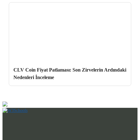
CLV Coin Fiyat Patlaması: Son Zirvelerin Ardındaki
Nedenleri İnceleme
Profesyonel Desteğiniz