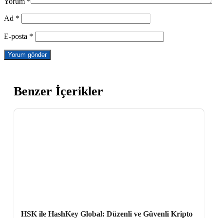
Yorum
*
Ad
*
E-posta
*
Benzer İçerikler
HSK ile HashKey Global: Düzenli ve Güvenli Kripto