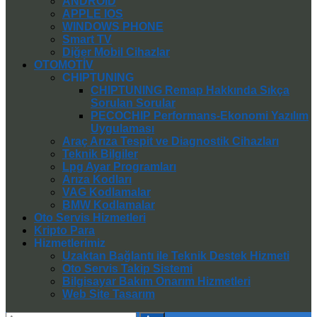
ANDROID
APPLE IOS
WINDOWS PHONE
Smart TV
Diğer Mobil Cihazlar
OTOMOTİV
CHIPTUNING
CHIPTUNING Remap Hakkında Sıkça
Sorulan Sorular
PECOCHIP Performans-Ekonomi Yazılım
Uygulaması
Araç Arıza Tespit ve Diagnostik Cihazları
Teknik Bilgiler
Lpg Ayar Programları
Arıza Kodları
VAG Kodlamalar
BMW Kodlamalar
Oto Servis Hizmetleri
Kripto Para
Hizmetlerimiz
Uzaktan Bağlantı ile Teknik Destek Hizmeti
Oto Servis Takip Sistemi
Bilgisayar Bakım Onarım Hizmetleri
Web Site Tasarım