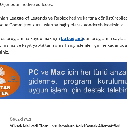
0’şer puan hediye edilecek.
nları
League of Legends ve Roblox
hediye kartına dönüştürebile
escue Committee kuruluşlarına
bağış
olarak gönderebileceksiniz.
rds programına kaydolmak için
bu bağlantı
dan programın sayfası
abilirsiniz ve kayıt yaptıktan sonra hangi işlemler için ne kadar p
iniz.
Yazı
ÖNCEKI YAZI
Yüksek Maliyetli Ticari Uygulamaların Açık Kaynak Alternatifleri