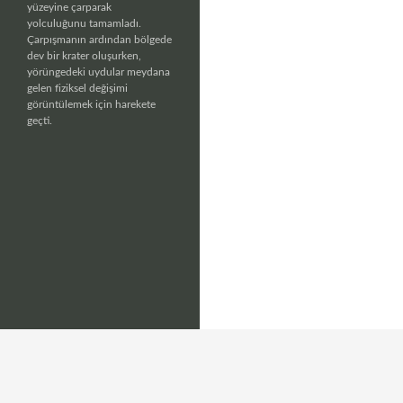
yüzeyine çarparak
yolculuğunu tamamladı.
Çarpışmanın ardından bölgede
dev bir krater oluşurken,
yörüngedeki uydular meydana
gelen fiziksel değişimi
görüntülemek için harekete
geçti.