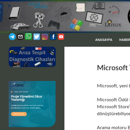
İÇERIĞE ATLA
Ara
ANASAYFA
HABE
Profesyonel Desteğiniz
Microsoft 
Microsoft, yeni 
Microsoft Ödül P
Microsoft Store
dönüştürebiliyor
Arama motoru Bin