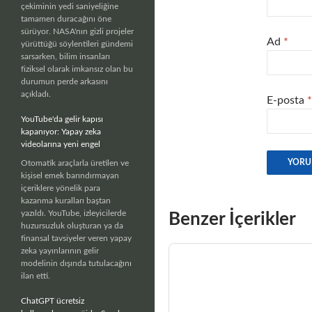
çekiminin yedi saniyeliğine
tamamen duracağını öne
sürüyor. NASA'nın gizli projeler
Ad
*
yürüttüğü söylentileri gündemi
sarsarken, bilim insanları
fiziksel olarak imkansız olan bu
durumun perde arkasını
açıkladı.
E-posta
*
YouTube'da gelir kapısı
kapanıyor: Yapay zeka
videolarına yeni engel
Otomatik araçlarla üretilen ve
kişisel emek barındırmayan
içeriklere yönelik para
kazanma kuralları baştan
yazıldı. YouTube, izleyicilerde
Benzer İçerikler
huzursuzluk oluşturan ya da
finansal tavsiyeler veren yapay
zeka yayınlarının gelir
modelinin dışında tutulacağını
ilan etti.
ChatGPT ücretsiz