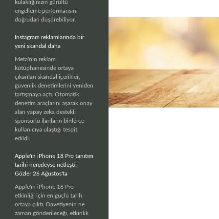
kulaklığınızın gürültü
engelleme performansını
doğrudan düşürebiliyor.
Instagram reklamlarında bir
yeni skandal daha
Meta'nın reklam
kütüphanesinde ortaya
çıkarılan skandal içerikler,
güvenlik denetimlerini yeniden
tartışmaya açtı. Otomatik
denetim araçlarını aşarak onay
alan yapay zeka destekli
sponsorlu ilanların binlerce
kullanıcıya ulaştığı tespit
edildi.
Apple'ın iPhone 18 Pro tanıtım
tarihi neredeyse netleşti:
Gözler 26 Ağustos'ta
Apple'ın iPhone 18 Pro
etkinliği için en güçlü tarih
ortaya çıktı. Davetiyenin ne
zaman gönderileceği, etkinlik