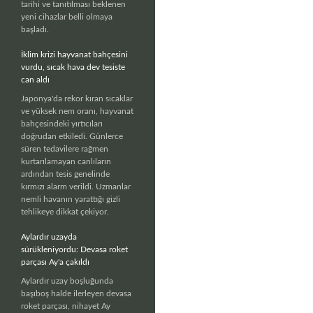
tarihi ve tanıtılması beklenen
yeni cihazlar belli olmaya
başladı.
İklim krizi hayvanat bahçesini
vurdu, sıcak hava dev tesiste
can aldı
Japonya'da rekor kıran sıcaklar
ve yüksek nem oranı, hayvanat
bahçesindeki yırtıcıları
doğrudan etkiledi. Günlerce
süren tedavilere rağmen
kurtarılamayan canlıların
ardından tesis genelinde
kırmızı alarm verildi. Uzmanlar
nemli havanın yarattığı gizli
tehlikeye dikkat çekiyor.
Aylardır uzayda
sürükleniyordu: Devasa roket
parçası Ay'a çakıldı
Aylardır uzay boşluğunda
başıboş halde ilerleyen devasa
roket parçası, nihayet Ay