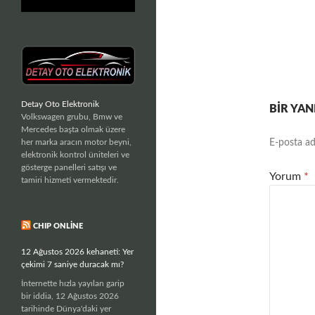
Detay Oto Elektronik
BIR YAN
Volkswagen grubu, Bmw ve
Mercedes başta olmak üzere
her marka aracın motor beyni,
E-posta ad
elektronik kontrol üniteleri ve
gösterge panelleri satışı ve
Yorum
*
tamiri hizmeti vermektedir.
CHIP ONLINE
12 Ağustos 2026 kehaneti: Yer
çekimi 7 saniye duracak mı?
İnternette hızla yayılan garip
bir iddia, 12 Ağustos 2026
tarihinde Dünya'daki yer