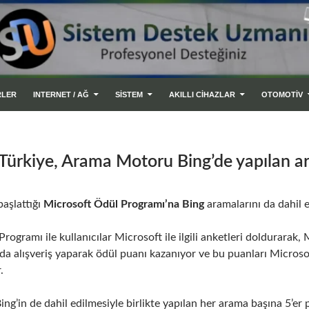
RLER
INTERNET / AĞ
SİSTEM
AKILLI CIHAZLAR
OTOMOTİV
Türkiye, Arama Motoru Bing’de yapılan a
başlattığı
Microsoft Ödül Programı’na
Bing
aramalarını da dahil e
rogramı ile kullanıcılar Microsoft ile ilgili anketleri doldurarak
’da alışveriş yaparak ödül puanı kazanıyor ve bu puanları Micro
.
g’in de dahil edilmesiyle birlikte yapılan her arama başına 5’er