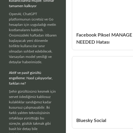
kullanıcılarına müjde: Sınırlar
tamamen kalkıyor
OpenAI, ChatGPT
platformunun ücretsiz ve Go
hesapları için uyguladığı metin
kısıtlamalarını kaldırdı.
Facebook Piksel MANAGE
Önümüzdeki haftadan itibaren
başlayacak yeni dönemle
NEEDED Hatası
birlikte kullanıcılar sınır
olmadan sohbet edebilecek.
Varsayılan model yeniliği ve
detaylar haberimizde.
Aktif ve pasif gürültü
engelleme: Nasıl çalışıyorlar,
farkları ne?
Şehir gürültüsünü kesmek için
servet ödediğimiz kablosuz
kulaklıklar sandığımız kadar
kusursuz çalışmayabilir. İki
farklı yalıtım teknolojisinin
ortaklaşa yürüttüğü bu
Bluesky Social
süreçte, gözlük takmak gibi
basit bir detay bile