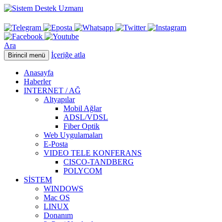
Ara
İçeriğe atla
Birincil menü
Anasayfa
Haberler
INTERNET / AĞ
Altyapılar
Mobil Ağlar
ADSL/VDSL
Fiber Optik
Web Uygulamaları
E-Posta
VIDEO TELE KONFERANS
CISCO-TANDBERG
POLYCOM
SİSTEM
WINDOWS
Mac OS
LINUX
Donanım