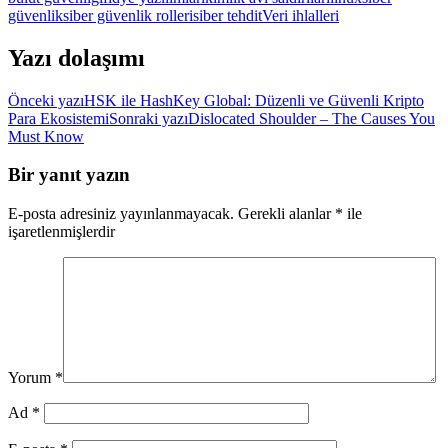
güvenlik
siber güvenlik rolleri
siber tehdit
Veri ihlalleri
Yazı dolaşımı
Önceki yazı
HSK ile HashKey Global: Düzenli ve Güvenli Kripto
Para Ekosistemi
Sonraki yazı
Dislocated Shoulder – The Causes You
Must Know
Bir yanıt yazın
E-posta adresiniz yayınlanmayacak.
Gerekli alanlar
*
ile
işaretlenmişlerdir
Yorum
*
Ad
*