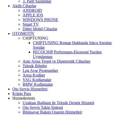
3. Parti Yazılımlar
Akıllı Cihazlar
ANDROID
APPLE IOS
WINDOWS PHONE
Smart TV
Diğer Mobil Cihazlar
OTOMOTİV
CHIPTUNING
CHIPTUNING Remap Hakkında Sıkça Sorulan
Sorular
PECOCHIP Performans-Ekonomi Yazılım
Uygulaması
Araç Arıza Tespit ve Diagnostik Cihazları
Teknik Bilgiler
Lpg Ayar Programları
Arıza Kodları
VAG Kodlamalar
BMW Kodlamalar
Oto Servis Hizmetleri
Kripto Para
Hizmetlerimiz
Uzaktan Bağlantı ile Teknik Destek Hizmeti
Oto Servis Takip Sistemi
Bilgisayar Bakım Onarım Hizmetleri