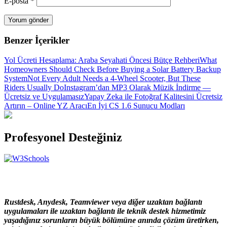
E-posta
*
Benzer İçerikler
Yol Ücreti Hesaplama: Araba Seyahati Öncesi Bütçe Rehberi
What
Homeowners Should Check Before Buying a Solar Battery Backup
System
Not Every Adult Needs a 4-Wheel Scooter, But These
Riders Usually Do
Instagram’dan MP3 Olarak Müzik İndirme —
Ücretsiz ve Uygulamasız
Yapay Zeka ile Fotoğraf Kalitesini Ücretsiz
Artırın – Online YZ Aracı
En İyi CS 1.6 Sunucu Modları
Profesyonel Desteğiniz
Rustdesk, Anydesk, Teamviewer veya diğer uzaktan bağlantı
uygulamaları ile uzaktan bağlantı ile teknik destek hizmetimiz
yaşadığınız sorunların büyük bölümüne anında çözüm üretirken,