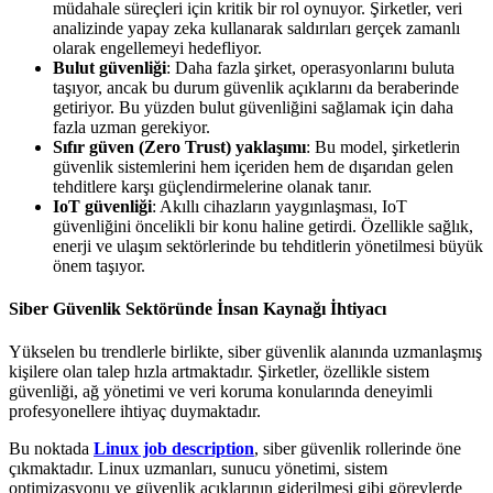
müdahale süreçleri için kritik bir rol oynuyor. Şirketler, veri
analizinde yapay zeka kullanarak saldırıları gerçek zamanlı
olarak engellemeyi hedefliyor.
Bulut güvenliği
: Daha fazla şirket, operasyonlarını buluta
taşıyor, ancak bu durum güvenlik açıklarını da beraberinde
getiriyor. Bu yüzden bulut güvenliğini sağlamak için daha
fazla uzman gerekiyor.
Sıfır güven (Zero Trust) yaklaşımı
: Bu model, şirketlerin
güvenlik sistemlerini hem içeriden hem de dışarıdan gelen
tehditlere karşı güçlendirmelerine olanak tanır.
IoT güvenliği
: Akıllı cihazların yaygınlaşması, IoT
güvenliğini öncelikli bir konu haline getirdi. Özellikle sağlık,
enerji ve ulaşım sektörlerinde bu tehditlerin yönetilmesi büyük
önem taşıyor.
Siber Güvenlik Sektöründe İnsan Kaynağı İhtiyacı
Yükselen bu trendlerle birlikte, siber güvenlik alanında uzmanlaşmış
kişilere olan talep hızla artmaktadır. Şirketler, özellikle sistem
güvenliği, ağ yönetimi ve veri koruma konularında deneyimli
profesyonellere ihtiyaç duymaktadır.
Bu noktada
Linux job description
, siber güvenlik rollerinde öne
çıkmaktadır. Linux uzmanları, sunucu yönetimi, sistem
optimizasyonu ve güvenlik açıklarının giderilmesi gibi görevlerde