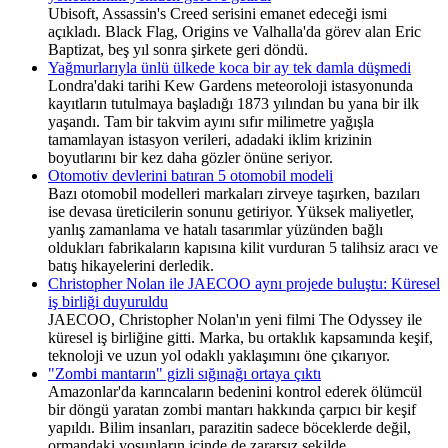
Ubisoft, Assassin's Creed serisini emanet edeceği ismi
açıkladı. Black Flag, Origins ve Valhalla'da görev alan Eric
Baptizat, beş yıl sonra şirkete geri döndü.
Yağmurlarıyla ünlü ülkede koca bir ay tek damla düşmedi
Londra'daki tarihi Kew Gardens meteoroloji istasyonunda
kayıtların tutulmaya başladığı 1873 yılından bu yana bir ilk
yaşandı. Tam bir takvim ayını sıfır milimetre yağışla
tamamlayan istasyon verileri, adadaki iklim krizinin
boyutlarını bir kez daha gözler önüne seriyor.
Otomotiv devlerini batıran 5 otomobil modeli
Bazı otomobil modelleri markaları zirveye taşırken, bazıları
ise devasa üreticilerin sonunu getiriyor. Yüksek maliyetler,
yanlış zamanlama ve hatalı tasarımlar yüzünden bağlı
oldukları fabrikaların kapısına kilit vurduran 5 talihsiz aracı ve
batış hikayelerini derledik.
Christopher Nolan ile JAECOO aynı projede buluştu: Küresel
iş birliği duyuruldu
JAECOO, Christopher Nolan'ın yeni filmi The Odyssey ile
küresel iş birliğine gitti. Marka, bu ortaklık kapsamında keşif,
teknoloji ve uzun yol odaklı yaklaşımını öne çıkarıyor.
"Zombi mantarın" gizli sığınağı ortaya çıktı
Amazonlar'da karıncaların bedenini kontrol ederek ölümcül
bir döngü yaratan zombi mantarı hakkında çarpıcı bir keşif
yapıldı. Bilim insanları, parazitin sadece böceklerde değil,
ormandaki yosunların içinde de zararsız şekilde