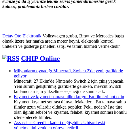
evinize ya da iş yerinize teknik servis yönlendirilmesine gerek
kalmaz, probleminiz hızlıca çözülür.
Detay Oto Elektronik
Volkswagen grubu, Bmw ve Mercedes başta
olmak üzere her marka aracın motor beyni, elektronik kontrol
üniteleri ve gösterge panelleri satışı ve tamiri hizmeti vermektedir.
CHIP Online
Milyonların oynadığı Minecraft, Switch 2'de yeni grafiklerle
geliyor
Minecraft, 27 Ekim'de Nintendo Switch 2 için çıkış yapacak.
Yeni sürüm geliştirilmiş grafiklerle gelirken, mevcut Switch
kullanıcıları için yükseltme seçeneği de sunulacak.
Kıyamet ve kıyamet sonrası bilim kurgu: Bu filmleri not edin
Kıyamet, kıyamet sonrası dünya, felaketler... Bu temaya sahip
filmler uzun yıllardır oldukça popüler. Peki, neden? İşte türe
olan ilginin sebebi ve kıyamet, felaket, kıyamet sonrası konulu
izlenebilecek filmler...
Assassin's Creed'in kaderi değişebilir: Ubisoft eski
yönetmenini yeniden göreve getirdi