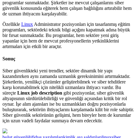
programlar sunmaktadır. Şirketler ise mevcut çalışanlarını siber
güvenlik konusunda eğiterek hem çalışan bağlılığını artırabilir hem
de uzman ihtiyacını karşılayabilir.
Özellikle
Linux
Administrator pozisyonları için tasarlanmış eğitim
programları, sektördeki teknik bilgi açığını kapatmak adına büyük
bir fırsat sunmaktadır. Bu programlar, hem sektöre yeni giriş
yapanlar için hem de mevcut profesyonellerin yetkinliklerini
artırmaları için etkili bir araçtır.
Sonuç
Siber güvenlikteki yeni trendler, sektöre dinamik bir yapı
kazandırırken aynı zamanda uzmanlık gereksinimini artırmaktadır.
Şirketlerin, yenilikçi çözümler geliştirebilmek ve siber tehditlere
karşı korunabilmek için nitelikli uzmanlara ihtiyacı vardır. Bu
süreçte
Linux job description
gibi pozisyonlar, siber güvenlik
altyapısının sürdürülebilirliği ve güvenliği açısından kritik bir rol
oynar. İşe alım ajansları ise bu uzmanlıkları doğru pozisyonlarla
buluşturarak, sektörün ihtiyaçlarını karşılamada kilit bir role sahiptir.
Siber güvenlik sektörünün gelişimi, hem bireyler hem de kurumlar
için uzun vadeli faydalar sunmaya devam edecektir.
bulut güvenliği
fidye yazılımları
kimlik avı saldırıları
linux
siber