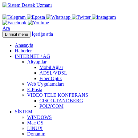
Ara
İçeriğe atla
Birincil menü
Anasayfa
Haberler
INTERNET / AĞ
Altyapılar
Mobil Ağlar
ADSL/VDSL
Fiber Optik
Web Uygulamaları
E-Posta
VIDEO TELE KONFERANS
CISCO-TANDBERG
POLYCOM
SİSTEM
WINDOWS
Mac OS
LINUX
Donanım