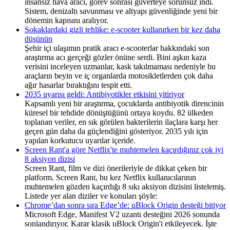
insansız hava aracı, görev sonrası güverteye sorunsuz indi.
Sistem, denizaltı savunması ve altyapı güvenliğinde yeni bir
dönemin kapısını aralıyor.
Sokaklardaki gizli tehlike: e-scooter kullanırken bir kez daha
düşünün
Şehir içi ulaşımın pratik aracı e-scooterlar hakkındaki son
araştırma acı gerçeği gözler önüne serdi. Bini aşkın kaza
verisini inceleyen uzmanlar, kask takılmaması nedeniyle bu
araçların beyin ve iç organlarda motosikletlerden çok daha
ağır hasarlar bıraktığını tespit etti.
2035 uyarısı geldi: Antibiyotikler etkisini yitiriyor
Kapsamlı yeni bir araştırma, çocuklarda antibiyotik direncinin
küresel bir tehdide dönüştüğünü ortaya koydu. 82 ülkeden
toplanan veriler, en sık görülen bakterilerin ilaçlara karşı her
geçen gün daha da güçlendiğini gösteriyor. 2035 yılı için
yapılan korkutucu uyarılar içeride.
Screen Rant'a göre Netflix'te muhtemelen kaçırdığınız çok iyi
8 aksiyon dizisi
Screen Rant, film ve dizi önerileriyle de dikkat çeken bir
platform. Screen Rant, bu kez Netflix kullanıcılarının
muhtemelen gözden kaçırdığı 8 sıkı aksiyon dizisini listelemiş.
Listede yer alan diziler ve konuları şöyle:
Chrome’dan sonra sıra Edge’de: uBlock Origin desteği bitiyor
Microsoft Edge, Manifest V2 uzantı desteğini 2026 sonunda
sonlandırıyor. Karar klasik uBlock Origin'i etkileyecek. İşte