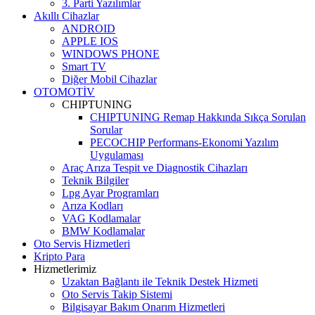
3. Parti Yazılımlar
Akıllı Cihazlar
ANDROID
APPLE IOS
WINDOWS PHONE
Smart TV
Diğer Mobil Cihazlar
OTOMOTİV
CHIPTUNING
CHIPTUNING Remap Hakkında Sıkça Sorulan
Sorular
PECOCHIP Performans-Ekonomi Yazılım
Uygulaması
Araç Arıza Tespit ve Diagnostik Cihazları
Teknik Bilgiler
Lpg Ayar Programları
Arıza Kodları
VAG Kodlamalar
BMW Kodlamalar
Oto Servis Hizmetleri
Kripto Para
Hizmetlerimiz
Uzaktan Bağlantı ile Teknik Destek Hizmeti
Oto Servis Takip Sistemi
Bilgisayar Bakım Onarım Hizmetleri