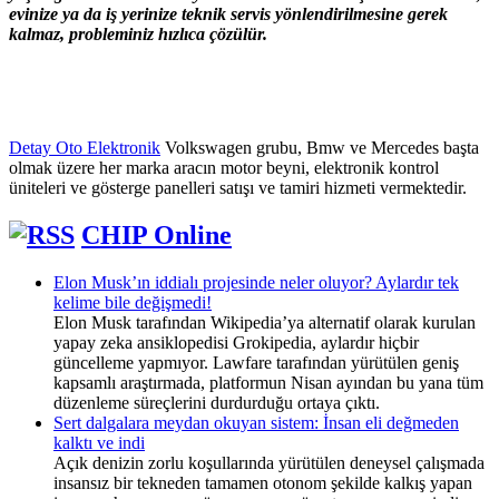
evinize ya da iş yerinize teknik servis yönlendirilmesine gerek
kalmaz, probleminiz hızlıca çözülür.
Detay Oto Elektronik
Volkswagen grubu, Bmw ve Mercedes başta
olmak üzere her marka aracın motor beyni, elektronik kontrol
üniteleri ve gösterge panelleri satışı ve tamiri hizmeti vermektedir.
CHIP Online
Elon Musk’ın iddialı projesinde neler oluyor? Aylardır tek
kelime bile değişmedi!
Elon Musk tarafından Wikipedia’ya alternatif olarak kurulan
yapay zeka ansiklopedisi Grokipedia, aylardır hiçbir
güncelleme yapmıyor. Lawfare tarafından yürütülen geniş
kapsamlı araştırmada, platformun Nisan ayından bu yana tüm
düzenleme süreçlerini durdurduğu ortaya çıktı.
Sert dalgalara meydan okuyan sistem: İnsan eli değmeden
kalktı ve indi
Açık denizin zorlu koşullarında yürütülen deneysel çalışmada
insansız bir tekneden tamamen otonom şekilde kalkış yapan