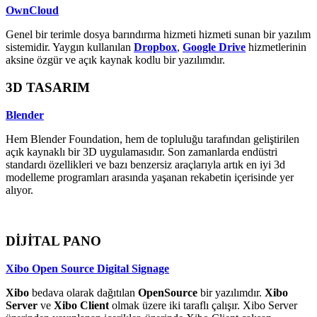
OwnCloud
Genel bir terimle dosya barındırma hizmeti hizmeti sunan bir yazılım
sistemidir. Yaygın kullanılan
Dropbox
,
Google Drive
hizmetlerinin
aksine özgür ve açık kaynak kodlu bir yazılımdır.
3D TASARIM
Blender
Hem Blender Foundation, hem de topluluğu tarafından geliştirilen
açık kaynaklı bir 3D uygulamasıdır. Son zamanlarda endüstri
standardı özellikleri ve bazı benzersiz araçlarıyla artık en iyi 3d
modelleme programları arasında yaşanan rekabetin içerisinde yer
alıyor.
DİJİTAL PANO
Xibo Open Source Digital Signage
Xibo
bedava olarak dağıtılan
OpenSource
bir yazılımdır.
Xibo
Server
ve
Xibo Client
olmak üzere iki taraflı çalışır. Xibo Server