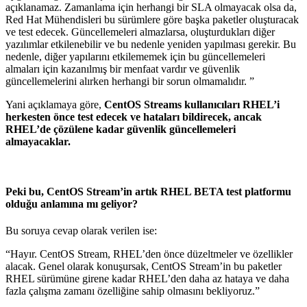
açıklanamaz.
Zamanlama için herhangi bir SLA olmayacak olsa da,
Red Hat Mühendisleri bu sürümlere göre başka paketler oluşturacak
ve test edecek.
Güncellemeleri almazlarsa, oluşturdukları diğer
yazılımlar etkilenebilir ve bu nedenle yeniden yapılması gerekir.
Bu
nedenle, diğer yapılarını etkilememek için bu güncellemeleri
almaları için kazanılmış bir menfaat vardır ve güvenlik
güncellemelerini alırken herhangi bir sorun olmamalıdır.
”
Yani açıklamaya göre,
CentOS Streams kullanıcıları RHEL’i
herkesten önce test edecek ve hataları bildirecek, ancak
RHEL’de çözülene kadar güvenlik güncellemeleri
almayacaklar.
Peki bu, CentOS Stream’in artık RHEL BETA test platformu
olduğu anlamına mı geliyor?
Bu soruya cevap olarak verilen ise:
“Hayır. CentOS Stream, RHEL’den önce düzeltmeler ve özellikler
alacak.
Genel olarak konuşursak, CentOS Stream’in bu paketler
RHEL sürümüne girene kadar RHEL’den daha az hataya ve daha
fazla çalışma zamanı özelliğine sahip olmasını bekliyoruz.”