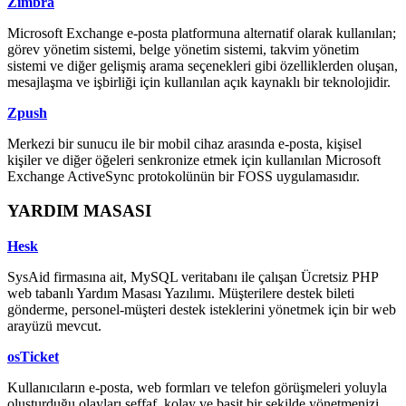
Zimbra
Microsoft Exchange e-posta platformuna alternatif olarak kullanılan;
görev yönetim sistemi, belge yönetim sistemi, takvim yönetim
sistemi ve diğer gelişmiş arama seçenekleri gibi özelliklerden oluşan,
mesajlaşma ve işbirliği için kullanılan açık kaynaklı bir teknolojidir.
Zpush
Merkezi bir sunucu ile bir mobil cihaz arasında e-posta, kişisel
kişiler ve diğer öğeleri senkronize etmek için kullanılan Microsoft
Exchange ActiveSync protokolünün bir FOSS uygulamasıdır.
YARDIM MASASI
Hesk
SysAid firmasına ait, MySQL veritabanı ile çalışan Ücretsiz PHP
web tabanlı Yardım Masası Yazılımı. Müşterilere destek bileti
gönderme, personel-müşteri destek isteklerini yönetmek için bir web
arayüzü mevcut.
osTicket
Kullanıcıların e-posta, web formları ve telefon görüşmeleri yoluyla
oluşturduğu olayları şeffaf, kolay ve basit bir şekilde yönetmenizi