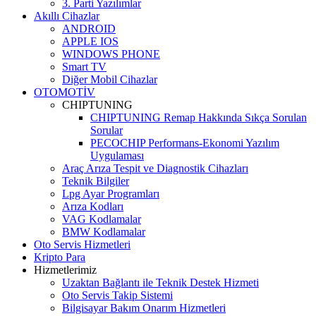
3. Parti Yazılımlar
Akıllı Cihazlar
ANDROID
APPLE IOS
WINDOWS PHONE
Smart TV
Diğer Mobil Cihazlar
OTOMOTİV
CHIPTUNING
CHIPTUNING Remap Hakkında Sıkça Sorulan
Sorular
PECOCHIP Performans-Ekonomi Yazılım
Uygulaması
Araç Arıza Tespit ve Diagnostik Cihazları
Teknik Bilgiler
Lpg Ayar Programları
Arıza Kodları
VAG Kodlamalar
BMW Kodlamalar
Oto Servis Hizmetleri
Kripto Para
Hizmetlerimiz
Uzaktan Bağlantı ile Teknik Destek Hizmeti
Oto Servis Takip Sistemi
Bilgisayar Bakım Onarım Hizmetleri