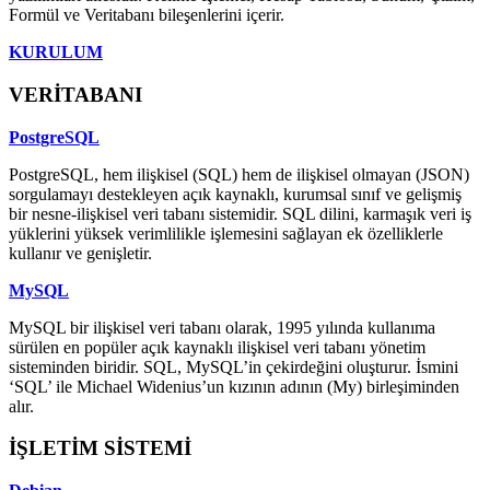
Formül ve Veritabanı bileşenlerini içerir.
KURULUM
VERİTABANI
PostgreSQL
PostgreSQL, hem ilişkisel (SQL) hem de ilişkisel olmayan (JSON)
sorgulamayı destekleyen açık kaynaklı, kurumsal sınıf ve gelişmiş
bir nesne-ilişkisel veri tabanı sistemidir. SQL dilini, karmaşık veri iş
yüklerini yüksek verimlilikle işlemesini sağlayan ek özelliklerle
kullanır ve genişletir.
MySQL
MySQL bir ilişkisel veri tabanı olarak, 1995 yılında kullanıma
sürülen en popüler açık kaynaklı ilişkisel veri tabanı yönetim
sisteminden biridir. SQL, MySQL’in çekirdeğini oluşturur. İsmini
‘SQL’ ile Michael Widenius’un kızının adının (My) birleşiminden
alır.
İŞLETİM SİSTEMİ