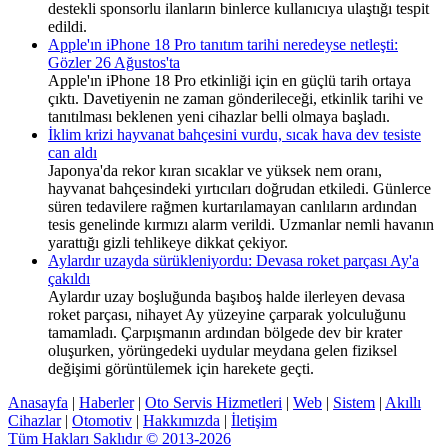
destekli sponsorlu ilanların binlerce kullanıcıya ulaştığı tespit
edildi.
Apple'ın iPhone 18 Pro tanıtım tarihi neredeyse netleşti:
Gözler 26 Ağustos'ta
Apple'ın iPhone 18 Pro etkinliği için en güçlü tarih ortaya
çıktı. Davetiyenin ne zaman gönderileceği, etkinlik tarihi ve
tanıtılması beklenen yeni cihazlar belli olmaya başladı.
İklim krizi hayvanat bahçesini vurdu, sıcak hava dev tesiste
can aldı
Japonya'da rekor kıran sıcaklar ve yüksek nem oranı,
hayvanat bahçesindeki yırtıcıları doğrudan etkiledi. Günlerce
süren tedavilere rağmen kurtarılamayan canlıların ardından
tesis genelinde kırmızı alarm verildi. Uzmanlar nemli havanın
yarattığı gizli tehlikeye dikkat çekiyor.
Aylardır uzayda sürükleniyordu: Devasa roket parçası Ay'a
çakıldı
Aylardır uzay boşluğunda başıboş halde ilerleyen devasa
roket parçası, nihayet Ay yüzeyine çarparak yolculuğunu
tamamladı. Çarpışmanın ardından bölgede dev bir krater
oluşurken, yörüngedeki uydular meydana gelen fiziksel
değişimi görüntülemek için harekete geçti.
Anasayfa
|
Haberler
|
Oto Servis Hizmetleri
|
Web
|
Sistem
|
Akıllı
Cihazlar
|
Otomotiv
|
Hakkımızda
|
İletişim
Tüm Hakları Saklıdır © 2013-2026