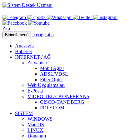
Ara
İçeriğe atla
Birincil menü
Anasayfa
Haberler
INTERNET / AĞ
Altyapılar
Mobil Ağlar
ADSL/VDSL
Fiber Optik
Web Uygulamaları
E-Posta
VIDEO TELE KONFERANS
CISCO-TANDBERG
POLYCOM
SİSTEM
WINDOWS
Mac OS
LINUX
Donanım