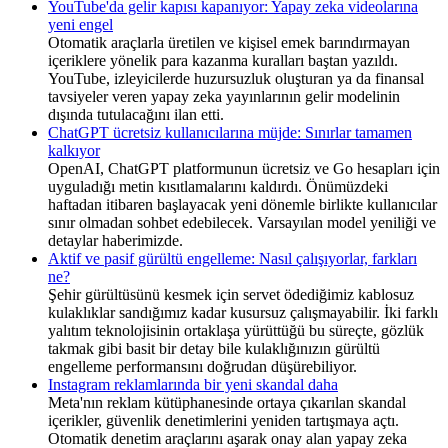
YouTube'da gelir kapısı kapanıyor: Yapay zeka videolarına
yeni engel
Otomatik araçlarla üretilen ve kişisel emek barındırmayan
içeriklere yönelik para kazanma kuralları baştan yazıldı.
YouTube, izleyicilerde huzursuzluk oluşturan ya da finansal
tavsiyeler veren yapay zeka yayınlarının gelir modelinin
dışında tutulacağını ilan etti.
ChatGPT ücretsiz kullanıcılarına müjde: Sınırlar tamamen
kalkıyor
OpenAI, ChatGPT platformunun ücretsiz ve Go hesapları için
uyguladığı metin kısıtlamalarını kaldırdı. Önümüzdeki
haftadan itibaren başlayacak yeni dönemle birlikte kullanıcılar
sınır olmadan sohbet edebilecek. Varsayılan model yeniliği ve
detaylar haberimizde.
Aktif ve pasif gürültü engelleme: Nasıl çalışıyorlar, farkları
ne?
Şehir gürültüsünü kesmek için servet ödediğimiz kablosuz
kulaklıklar sandığımız kadar kusursuz çalışmayabilir. İki farklı
yalıtım teknolojisinin ortaklaşa yürüttüğü bu süreçte, gözlük
takmak gibi basit bir detay bile kulaklığınızın gürültü
engelleme performansını doğrudan düşürebiliyor.
Instagram reklamlarında bir yeni skandal daha
Meta'nın reklam kütüphanesinde ortaya çıkarılan skandal
içerikler, güvenlik denetimlerini yeniden tartışmaya açtı.
Otomatik denetim araçlarını aşarak onay alan yapay zeka