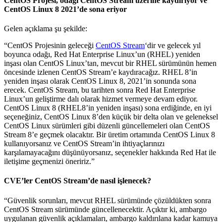
CentOS Projesi, odağı CentOS Stream üzerine kaydırıyor ve
CentOS Linux 8 2021’de sona eriyor
Gelen açıklama şu şekilde:
“CentOS Projesinin geleceği
CentOS Stream
‘dir ve gelecek yıl
boyunca odağı, Red Hat Enterprise Linux’un (RHEL) yeniden
inşası olan CentOS Linux’tan, mevcut bir RHEL sürümünün hemen
öncesinde izlenen CentOS Stream’e kaydıracağız. RHEL 8’in
yeniden inşası olarak CentOS Linux 8, 2021’in sonunda sona
erecek. CentOS Stream, bu tarihten sonra Red Hat Enterprise
Linux’un geliştirme dalı olarak hizmet vermeye devam ediyor.
CentOS Linux 8 (RHEL8’in yeniden inşası) sona erdiğinde, en iyi
seçeneğiniz, CentOS Linux 8’den küçük bir delta olan ve geleneksel
CentOS Linux sürümleri gibi düzenli güncellemeleri olan CentOS
Stream 8’e geçmek olacaktır. Bir üretim ortamında CentOS Linux 8
kullanıyorsanız ve CentOS Stream’in ihtiyaçlarınızı
karşılamayacağını düşünüyorsanız, seçenekler hakkında Red Hat ile
iletişime geçmenizi öneririz.”
CVE’ler CentOS Stream’de nasıl işlenecek?
“
Güvenlik sorunları, mevcut RHEL sürümünde çözüldükten sonra
CentOS Stream sürümünde güncellenecektir.
Açıktır ki, ambargo
uygulanan güvenlik açıklamaları, ambargo kaldırılana kadar kamuya