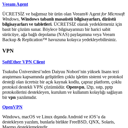
Veeam Agent
ÜCRETSİZ ve bağımsız bir ürün olan Veeam® Agent
for Microsoft
Windows
,
Windows tabanlı masaüstü bilgisayarları, dizüstü
bilgisayarları ve tabletleri
. ÜCRETSİZ olarak yedeklemeniz için
basit bir çözüm sunar. Böylece bilgisayarınızı bir harici sabit
sürücüye, ağa bağlı depolama (NAS) paylaşımına veya Veeam
Backup & Replication™ havuzuna kolayca yedekleyebilirsiniz.
VPN
SoftEther VPN Client
Tsukuba Üniversitesi’nden Daiyuu Nobori’nin yüksek lisans tezi
araştırması kapsamında geliştirilen çoklu işletim sistemi ve protokol
desteği olan ücretsiz bir açık kaynak kodlu, çapraz platform, çoklu
protokol destekli VPN çözümüdür.
O
penvpn
, l2tp, sstp, pptp
protokollerini destekleyen, kurulum ve kullanım kolaylığı sağlayan
bir
vpn
yazılımıdır.
OpenVPN
Windows, macOS ve Linux dışında Android ve iOS’u da
destekleyen yazılım, bunlarla birlikte FreeBSD, QNX, Solaris,
Maemo desteklemektedir.