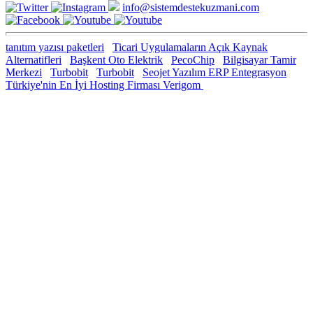
info@sistemdestekuzmani.com
tanıtım yazısı paketleri
Ticari Uygulamaların Açık Kaynak
Alternatifleri
Başkent Oto Elektrik
PecoChip
Bilgisayar Tamir
Merkezi
Turbobit
Turbobit
Seojet Yazılım ERP Entegrasyon
Türkiye'nin En İyi Hosting Firması Verigom