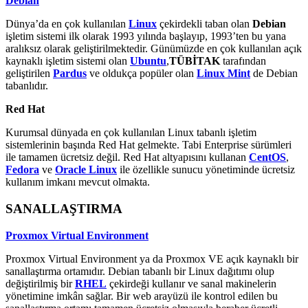
Debian
Dünya’da en çok kullanılan
Linux
çekirdekli taban olan
Debian
işletim sistemi ilk olarak 1993 yılında başlayıp, 1993’ten bu yana
aralıksız olarak geliştirilmektedir. Günümüzde en çok kullanılan açık
kaynaklı işletim sistemi olan
Ubuntu
,
TÜBİTAK
tarafından
geliştirilen
Pardus
ve oldukça popüler olan
Linux Mint
de Debian
tabanlıdır.
Red Hat
Kurumsal dünyada en çok kullanılan Linux tabanlı işletim
sistemlerinin başında Red Hat gelmekte. Tabi Enterprise sürümleri
ile tamamen ücretsiz değil. Red Hat altyapısını kullanan
CentOS
,
Fedora
ve
Oracle Linux
ile özellikle sunucu yönetiminde ücretsiz
kullanım imkanı mevcut olmakta.
SANALLAŞTIRMA
Proxmox Virtual Environment
Proxmox Virtual Environment ya da Proxmox VE açık kaynaklı bir
sanallaştırma ortamıdır. Debian tabanlı bir Linux dağıtımı olup
değiştirilmiş bir
RHEL
çekirdeği kullanır ve sanal makinelerin
yönetimine imkân sağlar. Bir web arayüzü ile kontrol edilen bu