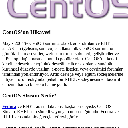
CentOS’un Hikayesi
Mayıs 2004’te CentOS sürüm 2 olarak adlandırılan ve RHEL
2.1AS’tan (gelişmiş sunucu) çatallanan ilk CentOS sürümünü
gördük.
Linux severler, web barındırma şirketleri, geliştiriciler ve
HPC topluluğu arasında anında popüler oldu.
CentOS’un kendi
kendine destek ve topluluk desteği ile ücretsiz olarak sunduğu
kurumsal düzeyde yazılım, e-posta listeleri veya çevrimiçi forumlar
tarafından yönlendiriliyor.
Artık desteğe veya eğitim sözleşmelerine
ihtiyacınız olmadığında, pahalı bir RHEL sözleşmesinden tasarruf
etmenin harika bir yolu haline geldi.
CentOS Stream Nedir?
Fedora
ve RHEL arasındaki akış,
b
aşka bir deyişle, CentOS
Stream, RHEL için sürekli yayın yapan bir dağıtımdır.
Fedora ve
RHEL arasında bir ağ geçidi görevi görür: