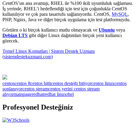
CentOS’un ana avantajı, RHEL ile %100 ikili uyumluluk sağlaması.
İş yerinde, RHEL’i hedeflendiği için test için çoğunlukla CentOS
kullanılıyor ve çok para tasarrufu sağlanıyordu. CentOS,
MySQL
,
PHP, Nginx, Java ve diğer birçok uygulama için test platformuydu.
Görülen o ki birçok kullanıcı mutlu olmayacak ve
Ubuntu
veya
Debian LTS
gibi diğer Linux dağıtımları birçok yeni kullanıcı
görecek.
Temel Linux Komutları | Sistem Destek Uzmanı
(sistemdestekuzmani.com)
centos
centos 8
centos bitti
centos desteği bitiyor
centos linux
centos
sonlanıyor
centos stream
centos yerini centos stream
alıyor
mainpage
redhat
redhat linux
rhel
Profesyonel Desteğiniz