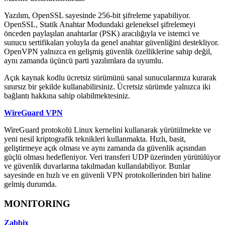
Yazılım, OpenSSL sayesinde 256-bit şifreleme yapabiliyor.
OpenSSL, Statik Anahtar Modundaki geleneksel şifrelemeyi
önceden paylaşılan anahtarlar (PSK) aracılığıyla ve istemci ve
sunucu sertifikaları yoluyla da genel anahtar güvenliğini destekliyor.
OpenVPN yalnızca en gelişmiş güvenlik özelliklerine sahip değil,
aynı zamanda üçüncü parti yazılımlara da uyumlu.
Açık kaynak kodlu ücretsiz sürümünü sanal sunucularınıza kurarak
sınırsız bir şekilde kullanabilirsiniz. Ücretsiz sürümde yalnızca iki
bağlantı hakkına sahip olabilmektesiniz.
WireGuard VPN
WireGuard protokolü Linux kernelini kullanarak yürütülmekte ve
yeni nesil kriptografik teknikleri kullanmakta. Hızlı, basit,
geliştirmeye açık olması ve aynı zamanda da güvenlik açısından
güçlü olması hedefleniyor. Veri transferi UDP üzerinden yürütülüyor
ve güvenlik duvarlarına takılmadan kullanılabiliyor. Bunlar
sayesinde en hızlı ve en güvenli VPN protokollerinden biri haline
gelmiş durumda.
MONITORING
Zabbix