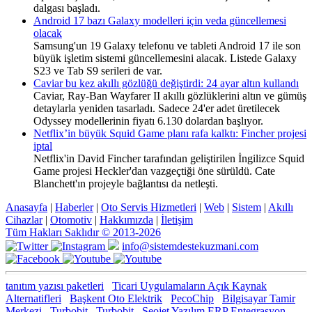
dalgası başladı.
Android 17 bazı Galaxy modelleri için veda güncellemesi
olacak
Samsung'un 19 Galaxy telefonu ve tableti Android 17 ile son
büyük işletim sistemi güncellemesini alacak. Listede Galaxy
S23 ve Tab S9 serileri de var.
Caviar bu kez akıllı gözlüğü değiştirdi: 24 ayar altın kullandı
Caviar, Ray-Ban Wayfarer II akıllı gözlüklerini altın ve gümüş
detaylarla yeniden tasarladı. Sadece 24'er adet üretilecek
Odyssey modellerinin fiyatı 6.130 dolardan başlıyor.
Netflix’in büyük Squid Game planı rafa kalktı: Fincher projesi
iptal
Netflix'in David Fincher tarafından geliştirilen İngilizce Squid
Game projesi Heckler'dan vazgeçtiği öne sürüldü. Cate
Blanchett'ın projeyle bağlantısı da netleşti.
Anasayfa
|
Haberler
|
Oto Servis Hizmetleri
|
Web
|
Sistem
|
Akıllı
Cihazlar
|
Otomotiv
|
Hakkımızda
|
İletişim
Tüm Hakları Saklıdır © 2013-2026
info@sistemdestekuzmani.com
tanıtım yazısı paketleri
Ticari Uygulamaların Açık Kaynak
Alternatifleri
Başkent Oto Elektrik
PecoChip
Bilgisayar Tamir
Merkezi
Turbobit
Turbobit
Seojet Yazılım ERP Entegrasyon