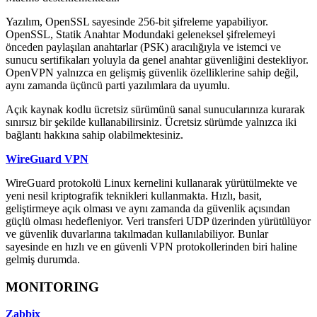
Yazılım, OpenSSL sayesinde 256-bit şifreleme yapabiliyor.
OpenSSL, Statik Anahtar Modundaki geleneksel şifrelemeyi
önceden paylaşılan anahtarlar (PSK) aracılığıyla ve istemci ve
sunucu sertifikaları yoluyla da genel anahtar güvenliğini destekliyor.
OpenVPN yalnızca en gelişmiş güvenlik özelliklerine sahip değil,
aynı zamanda üçüncü parti yazılımlara da uyumlu.
Açık kaynak kodlu ücretsiz sürümünü sanal sunucularınıza kurarak
sınırsız bir şekilde kullanabilirsiniz. Ücretsiz sürümde yalnızca iki
bağlantı hakkına sahip olabilmektesiniz.
WireGuard VPN
WireGuard protokolü Linux kernelini kullanarak yürütülmekte ve
yeni nesil kriptografik teknikleri kullanmakta. Hızlı, basit,
geliştirmeye açık olması ve aynı zamanda da güvenlik açısından
güçlü olması hedefleniyor. Veri transferi UDP üzerinden yürütülüyor
ve güvenlik duvarlarına takılmadan kullanılabiliyor. Bunlar
sayesinde en hızlı ve en güvenli VPN protokollerinden biri haline
gelmiş durumda.
MONITORING
Zabbix