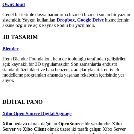
OwnCloud
Genel bir terimle dosya barındırma hizmeti hizmeti sunan bir yazılım
sistemidir. Yaygın kullanılan
Dropbox
,
Google Drive
hizmetlerinin
aksine özgür ve açık kaynak kodlu bir yazılımdır.
3D TASARIM
Blender
Hem Blender Foundation, hem de topluluğu tarafından geliştirilen
açık kaynaklı bir 3D uygulamasıdır. Son zamanlarda endüstri
standardı özellikleri ve bazı benzersiz araçlarıyla artık en iyi 3d
modelleme programları arasında yaşanan rekabetin içerisinde yer
alıyor.
DİJİTAL PANO
Xibo Open Source Digital Signage
Xibo
bedava olarak dağıtılan
OpenSource
bir yazılımdır.
Xibo
Server
ve
Xibo Client
olmak üzere iki taraflı çalışır. Xibo Server