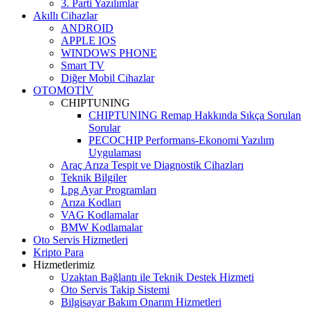
3. Parti Yazılımlar
Akıllı Cihazlar
ANDROID
APPLE IOS
WINDOWS PHONE
Smart TV
Diğer Mobil Cihazlar
OTOMOTİV
CHIPTUNING
CHIPTUNING Remap Hakkında Sıkça Sorulan
Sorular
PECOCHIP Performans-Ekonomi Yazılım
Uygulaması
Araç Arıza Tespit ve Diagnostik Cihazları
Teknik Bilgiler
Lpg Ayar Programları
Arıza Kodları
VAG Kodlamalar
BMW Kodlamalar
Oto Servis Hizmetleri
Kripto Para
Hizmetlerimiz
Uzaktan Bağlantı ile Teknik Destek Hizmeti
Oto Servis Takip Sistemi
Bilgisayar Bakım Onarım Hizmetleri