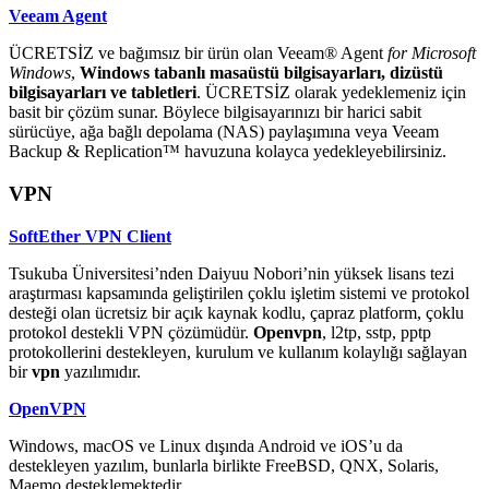
Veeam Agent
ÜCRETSİZ ve bağımsız bir ürün olan Veeam® Agent
for Microsoft
Windows
,
Windows tabanlı masaüstü bilgisayarları, dizüstü
bilgisayarları ve tabletleri
. ÜCRETSİZ olarak yedeklemeniz için
basit bir çözüm sunar. Böylece bilgisayarınızı bir harici sabit
sürücüye, ağa bağlı depolama (NAS) paylaşımına veya Veeam
Backup & Replication™ havuzuna kolayca yedekleyebilirsiniz.
VPN
SoftEther VPN Client
Tsukuba Üniversitesi’nden Daiyuu Nobori’nin yüksek lisans tezi
araştırması kapsamında geliştirilen çoklu işletim sistemi ve protokol
desteği olan ücretsiz bir açık kaynak kodlu, çapraz platform, çoklu
protokol destekli VPN çözümüdür.
O
penvpn
, l2tp, sstp, pptp
protokollerini destekleyen, kurulum ve kullanım kolaylığı sağlayan
bir
vpn
yazılımıdır.
OpenVPN
Windows, macOS ve Linux dışında Android ve iOS’u da
destekleyen yazılım, bunlarla birlikte FreeBSD, QNX, Solaris,
Maemo desteklemektedir.