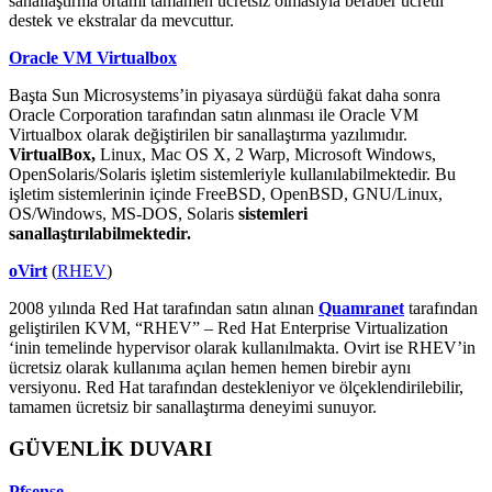
sanallaştırma ortamı tamamen ücretsiz olmasıyla beraber ücretli
destek ve ekstralar da mevcuttur.
Oracle VM Virtualbox
Başta Sun Microsystems’in piyasaya sürdüğü fakat daha sonra
Oracle Corporation tarafından satın alınması ile Oracle VM
Virtualbox olarak değiştirilen bir sanallaştırma yazılımıdır.
VirtualBox,
Linux, Mac OS X, 2 Warp, Microsoft Windows,
OpenSolaris/Solaris işletim sistemleriyle kullanılabilmektedir. Bu
işletim sistemlerinin içinde FreeBSD, OpenBSD, GNU/Linux,
OS/Windows, MS-DOS, Solaris
sistemleri
sanallaştırılabilmektedir.
oVirt
(
RHEV
)
2008 yılında Red Hat tarafından satın alınan
Quamranet
tarafından
geliştirilen KVM, “RHEV” – Red Hat Enterprise Virtualization
‘inin temelinde hypervisor olarak kullanılmakta. Ovirt ise RHEV’in
ücretsiz olarak kullanıma açılan hemen hemen birebir aynı
versiyonu. Red Hat tarafından destekleniyor ve ölçeklendirilebilir,
tamamen ücretsiz bir sanallaştırma deneyimi sunuyor.
GÜVENLİK DUVARI
Pfsense