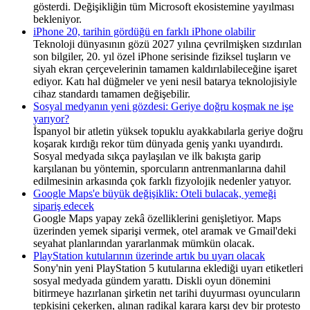
gösterdi. Değişikliğin tüm Microsoft ekosistemine yayılması
bekleniyor.
iPhone 20, tarihin gördüğü en farklı iPhone olabilir
Teknoloji dünyasının gözü 2027 yılına çevrilmişken sızdırılan
son bilgiler, 20. yıl özel iPhone serisinde fiziksel tuşların ve
siyah ekran çerçevelerinin tamamen kaldırılabileceğine işaret
ediyor. Katı hal düğmeler ve yeni nesil batarya teknolojisiyle
cihaz standardı tamamen değişebilir.
Sosyal medyanın yeni gözdesi: Geriye doğru koşmak ne işe
yarıyor?
İspanyol bir atletin yüksek topuklu ayakkabılarla geriye doğru
koşarak kırdığı rekor tüm dünyada geniş yankı uyandırdı.
Sosyal medyada sıkça paylaşılan ve ilk bakışta garip
karşılanan bu yöntemin, sporcuların antrenmanlarına dahil
edilmesinin arkasında çok farklı fizyolojik nedenler yatıyor.
Google Maps'e büyük değişiklik: Oteli bulacak, yemeği
sipariş edecek
Google Maps yapay zekâ özelliklerini genişletiyor. Maps
üzerinden yemek siparişi vermek, otel aramak ve Gmail'deki
seyahat planlarından yararlanmak mümkün olacak.
PlayStation kutularının üzerinde artık bu uyarı olacak
Sony'nin yeni PlayStation 5 kutularına eklediği uyarı etiketleri
sosyal medyada gündem yarattı. Diskli oyun dönemini
bitirmeye hazırlanan şirketin net tarihi duyurması oyuncuların
tepkisini çekerken, alınan radikal karara karşı dev bir protesto