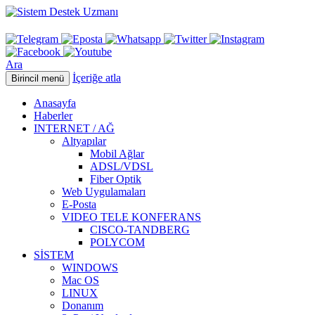
Ara
İçeriğe atla
Birincil menü
Anasayfa
Haberler
INTERNET / AĞ
Altyapılar
Mobil Ağlar
ADSL/VDSL
Fiber Optik
Web Uygulamaları
E-Posta
VIDEO TELE KONFERANS
CISCO-TANDBERG
POLYCOM
SİSTEM
WINDOWS
Mac OS
LINUX
Donanım