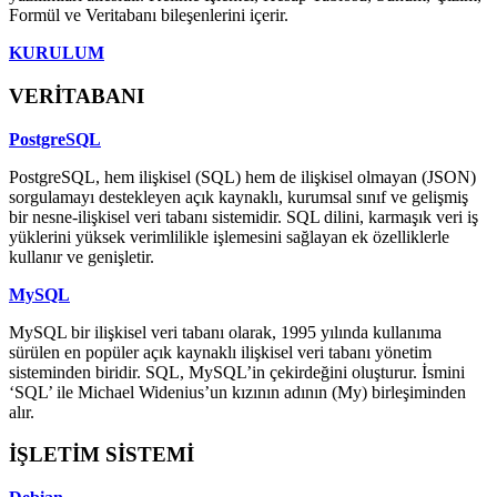
Formül ve Veritabanı bileşenlerini içerir.
KURULUM
VERİTABANI
PostgreSQL
PostgreSQL, hem ilişkisel (SQL) hem de ilişkisel olmayan (JSON)
sorgulamayı destekleyen açık kaynaklı, kurumsal sınıf ve gelişmiş
bir nesne-ilişkisel veri tabanı sistemidir. SQL dilini, karmaşık veri iş
yüklerini yüksek verimlilikle işlemesini sağlayan ek özelliklerle
kullanır ve genişletir.
MySQL
MySQL bir ilişkisel veri tabanı olarak, 1995 yılında kullanıma
sürülen en popüler açık kaynaklı ilişkisel veri tabanı yönetim
sisteminden biridir. SQL, MySQL’in çekirdeğini oluşturur. İsmini
‘SQL’ ile Michael Widenius’un kızının adının (My) birleşiminden
alır.
İŞLETİM SİSTEMİ