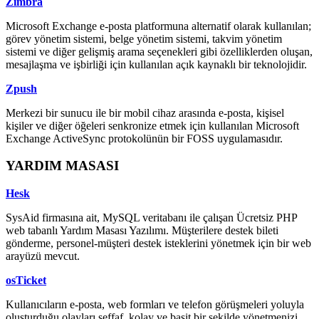
Zimbra
Microsoft Exchange e-posta platformuna alternatif olarak kullanılan;
görev yönetim sistemi, belge yönetim sistemi, takvim yönetim
sistemi ve diğer gelişmiş arama seçenekleri gibi özelliklerden oluşan,
mesajlaşma ve işbirliği için kullanılan açık kaynaklı bir teknolojidir.
Zpush
Merkezi bir sunucu ile bir mobil cihaz arasında e-posta, kişisel
kişiler ve diğer öğeleri senkronize etmek için kullanılan Microsoft
Exchange ActiveSync protokolünün bir FOSS uygulamasıdır.
YARDIM MASASI
Hesk
SysAid firmasına ait, MySQL veritabanı ile çalışan Ücretsiz PHP
web tabanlı Yardım Masası Yazılımı. Müşterilere destek bileti
gönderme, personel-müşteri destek isteklerini yönetmek için bir web
arayüzü mevcut.
osTicket
Kullanıcıların e-posta, web formları ve telefon görüşmeleri yoluyla
oluşturduğu olayları şeffaf, kolay ve basit bir şekilde yönetmenizi