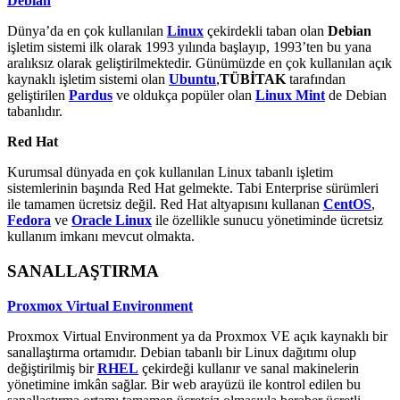
Debian
Dünya’da en çok kullanılan
Linux
çekirdekli taban olan
Debian
işletim sistemi ilk olarak 1993 yılında başlayıp, 1993’ten bu yana
aralıksız olarak geliştirilmektedir. Günümüzde en çok kullanılan açık
kaynaklı işletim sistemi olan
Ubuntu
,
TÜBİTAK
tarafından
geliştirilen
Pardus
ve oldukça popüler olan
Linux Mint
de Debian
tabanlıdır.
Red Hat
Kurumsal dünyada en çok kullanılan Linux tabanlı işletim
sistemlerinin başında Red Hat gelmekte. Tabi Enterprise sürümleri
ile tamamen ücretsiz değil. Red Hat altyapısını kullanan
CentOS
,
Fedora
ve
Oracle Linux
ile özellikle sunucu yönetiminde ücretsiz
kullanım imkanı mevcut olmakta.
SANALLAŞTIRMA
Proxmox Virtual Environment
Proxmox Virtual Environment ya da Proxmox VE açık kaynaklı bir
sanallaştırma ortamıdır. Debian tabanlı bir Linux dağıtımı olup
değiştirilmiş bir
RHEL
çekirdeği kullanır ve sanal makinelerin
yönetimine imkân sağlar. Bir web arayüzü ile kontrol edilen bu