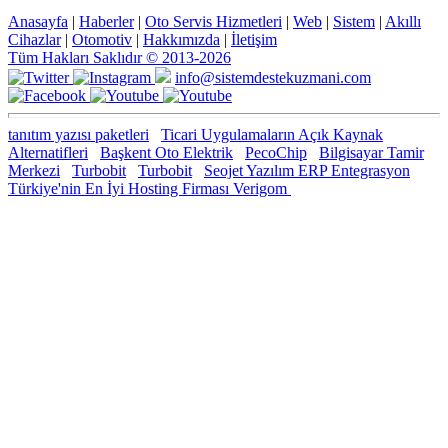
Anasayfa
|
Haberler
|
Oto Servis Hizmetleri
|
Web
|
Sistem
|
Akıllı
Cihazlar
|
Otomotiv
|
Hakkımızda
|
İletişim
Tüm Hakları Saklıdır © 2013-2026
info@sistemdestekuzmani.com
tanıtım yazısı paketleri
Ticari Uygulamaların Açık Kaynak
Alternatifleri
Başkent Oto Elektrik
PecoChip
Bilgisayar Tamir
Merkezi
Turbobit
Turbobit
Seojet Yazılım ERP Entegrasyon
Türkiye'nin En İyi Hosting Firması Verigom