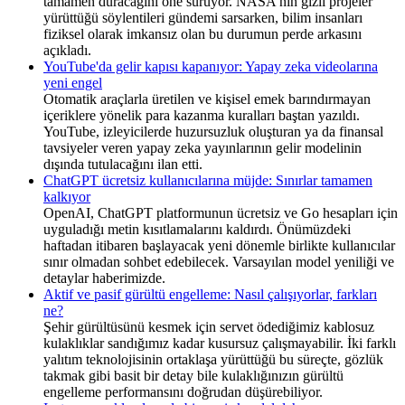
tamamen duracağını öne sürüyor. NASA'nın gizli projeler
yürüttüğü söylentileri gündemi sarsarken, bilim insanları
fiziksel olarak imkansız olan bu durumun perde arkasını
açıkladı.
YouTube'da gelir kapısı kapanıyor: Yapay zeka videolarına
yeni engel
Otomatik araçlarla üretilen ve kişisel emek barındırmayan
içeriklere yönelik para kazanma kuralları baştan yazıldı.
YouTube, izleyicilerde huzursuzluk oluşturan ya da finansal
tavsiyeler veren yapay zeka yayınlarının gelir modelinin
dışında tutulacağını ilan etti.
ChatGPT ücretsiz kullanıcılarına müjde: Sınırlar tamamen
kalkıyor
OpenAI, ChatGPT platformunun ücretsiz ve Go hesapları için
uyguladığı metin kısıtlamalarını kaldırdı. Önümüzdeki
haftadan itibaren başlayacak yeni dönemle birlikte kullanıcılar
sınır olmadan sohbet edebilecek. Varsayılan model yeniliği ve
detaylar haberimizde.
Aktif ve pasif gürültü engelleme: Nasıl çalışıyorlar, farkları
ne?
Şehir gürültüsünü kesmek için servet ödediğimiz kablosuz
kulaklıklar sandığımız kadar kusursuz çalışmayabilir. İki farklı
yalıtım teknolojisinin ortaklaşa yürüttüğü bu süreçte, gözlük
takmak gibi basit bir detay bile kulaklığınızın gürültü
engelleme performansını doğrudan düşürebiliyor.