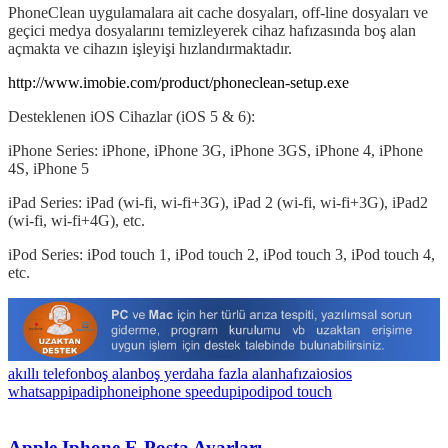
PhoneClean uygulamalara ait cache dosyaları, off-line dosyaları ve
geçici medya dosyalarını temizleyerek cihaz hafızasında boş alan
açmakta ve cihazın işleyişi hızlandırmaktadır.
http://www.imobie.com/product/phoneclean-setup.exe
Desteklenen iOS Cihazlar (iOS 5 & 6):
iPhone Series: iPhone, iPhone 3G, iPhone 3GS, iPhone 4, iPhone
4S, iPhone 5
iPad Series: iPad (wi-fi, wi-fi+3G), iPad 2 (wi-fi, wi-fi+3G), iPad2
(wi-fi, wi-fi+4G), etc.
iPod Series: iPod touch 1, iPod touch 2, iPod touch 3, iPod touch 4,
etc.
akıllı telefon
boş alan
boş yer
daha fazla alan
hafıza
ios
ios
whatsapp
ipad
iphone
iphone speedup
ipod
ipod touch
Apple Iphone E-Posta Ayarları