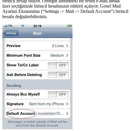
birincil hesap oluyor. Örneğin albümdeki bir resmi e-mail atmak
üzer seçtiğinizde birincil hesabınızın editörü açılıyor. Genel Mail
Ayarları Ekranından (“Settings -> Mail -> Default Account”) birincil
hesabı değiştirebilirsiniz.