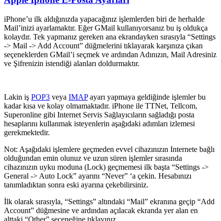
iPhone’u ilk aldığınızda yapacağınız işlemlerden biri de herhalde
Mail’inizi ayarlamaktır. Eğer GMail kullanıyorsanız bu iş oldukça
kolaydır. Tek yapmanız gereken ana ekrandayken sırasıyla “Settings
-> Mail -> Add Account” düğmelerini tıklayarak karşınıza çıkan
seçeneklerden GMail’i seçmek ve ardından Adınızın, Mail Adresiniz
ve Şifrenizin istendiği alanları doldurmaktır.
Lakin iş
POP3
veya
IMAP
ayarı yapmaya geldiğinde işlemler bu
kadar kısa ve kolay olmamaktadır. iPhone ile TTNet, Tellcom,
Superonline gibi Internet Servis Sağlayıcıların sağladığı posta
hesaplarını kullanmak isteyenlerin aşağıdaki adımları izlemesi
gerekmektedir.
Not: Aşağıdaki işlemlere geçmeden evvel cihazınızın Internete bağlı
olduğundan emin olunuz ve uzun süren işlemler sırasında
cihazınızın uyku moduna (Lock) geçmemesi ilk başta “Settings ->
General -> Auto Lock” ayarını “Never” ‘a çekin. Hesabınızı
tanımladıktan sonra eski ayarına çekebilirsiniz.
İlk olarak sırasıyla, “Settings” altındaki “Mail” ekranına geçip “Add
Account” düğmesine ve ardından açılacak ekranda yer alan en
alttaki “Other” seçeneğine tıklayınız.