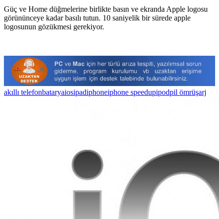
Güç ve Home düğmelerine birlikte basın ve ekranda Apple logosu
görününceye kadar basılı tutun. 10 saniyelik bir sürede apple
logosunun gözükmesi gerekiyor.
akıllı telefon
batarya
ios
ipad
iphone
iphone speedup
ipod
pil ömrü
şarj