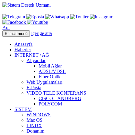
Ara
İçeriğe atla
Birincil menü
Anasayfa
Haberler
INTERNET / AĞ
Altyapılar
Mobil Ağlar
ADSL/VDSL
Fiber Optik
Web Uygulamaları
E-Posta
VIDEO TELE KONFERANS
CISCO-TANDBERG
POLYCOM
SİSTEM
WINDOWS
Mac OS
LINUX
Donanım