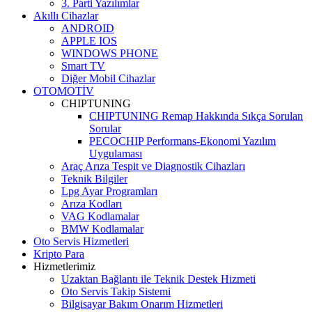
3. Parti Yazılımlar
Akıllı Cihazlar
ANDROID
APPLE IOS
WINDOWS PHONE
Smart TV
Diğer Mobil Cihazlar
OTOMOTİV
CHIPTUNING
CHIPTUNING Remap Hakkında Sıkça Sorulan
Sorular
PECOCHIP Performans-Ekonomi Yazılım
Uygulaması
Araç Arıza Tespit ve Diagnostik Cihazları
Teknik Bilgiler
Lpg Ayar Programları
Arıza Kodları
VAG Kodlamalar
BMW Kodlamalar
Oto Servis Hizmetleri
Kripto Para
Hizmetlerimiz
Uzaktan Bağlantı ile Teknik Destek Hizmeti
Oto Servis Takip Sistemi
Bilgisayar Bakım Onarım Hizmetleri