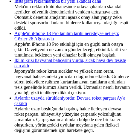
Instagram reklamlarında bir yeni skandal daha
Meta'nın reklam kütüphanesinde ortaya çıkarılan skandal
içerikler, güvenlik denetimlerini yeniden tartışmaya açtı.
Otomatik denetim araçlarını aşarak onay alan yapay zeka
destekli sponsorlu ilanların binlerce kullanıcıya ulaştığı tespit
edildi.
Apple'ın iPhone 18 Pro tanıtım tarihi neredeyse netleşti:
Gözler 26 Ağustos'ta
Apple'ın iPhone 18 Pro etkinliği için en güçlü tarih ortaya
çıktı. Davetiyenin ne zaman gönderileceği, etkinlik tarihi ve
tanıtılması beklenen yeni cihazlar belli olmaya başladı.
İklim krizi hayvanat bahçesini vurdu, sıcak hava dev tesiste
can aldı
Japonya'da rekor kıran sıcaklar ve yüksek nem oranı,
hayvanat bahçesindeki yırtıcıları doğrudan etkiledi. Günlerce
süren tedavilere rağmen kurtarılamayan canlıların ardından
tesis genelinde kırmızı alarm verildi. Uzmanlar nemli havanın
yarattığı gizli tehlikeye dikkat çekiyor.
Aylardır uzayda sürükleniyordu: Devasa roket parçası Ay'a
çakıldı
Aylardır uzay boşluğunda başıboş halde ilerleyen devasa
roket parçası, nihayet Ay yüzeyine çarparak yolculuğunu
tamamladı. Çarpışmanın ardından bölgede dev bir krater
oluşurken, yörüngedeki uydular meydana gelen fiziksel
değişimi görüntülemek için harekete geçti.