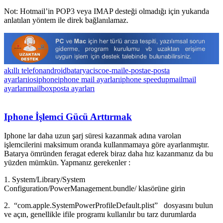
Not: Hotmail’in POP3 veya IMAP desteği olmadığı için yukarıda
anlatılan yöntem ile direk bağlanılamaz.
akıllı telefon
android
batarya
cisco
e-mail
e-posta
e-posta
ayarları
ios
iphone
iphone mail ayarları
iphone speedup
mail
mail
ayarları
mailbox
posta ayarları
Iphone İşlemci Gücü Arttırmak
Iphone lar daha uzun şarj süresi kazanmak adına varolan
işlemcilerini maksimum oranda kullanmamaya göre ayarlanmıştır.
Batarya ömründen feragat ederek biraz daha hız kazanmanız da bu
yüzden mümkün. Yapmanız gerekenler :
1. System/Library/System
Configuration/PowerManagement.bundle/ klasörüne girin
2. “com.apple.SystemPowerProfileDefault.plist” dosyasını bulun
ve açın, genellikle ifile programı kullanılır bu tarz durumlarda