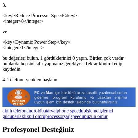
3.
<key>Reduce Processor Speed</key>
<integer>0</integer>
ve
<key>Dynamic Power Step</key>
<integer>1</integer>
bu değerleri bulun. 1 gördüklerinizi 0 yapın. Birden çok vardır
bunlarda hepsini sıfır yapmanız gerekiyor. Tekrar kontrol edip
kaydedin.
4. Telefonu yeniden başlatın
akıllı telefon
android
batarya
iphone speedup
işlemci
işlemci
gücü
parlaklık
pil ömrü
processor
şarj
speedup
uzun ömür
Profesyonel Desteğiniz