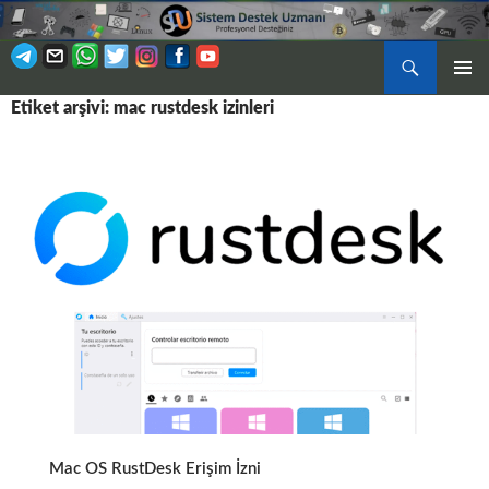
Ara
BIRINCI
Etiket arşivi: mac rustdesk izinleri
İÇERIĞE
MENÜ
ATLA
Mac OS RustDesk Erişim İzni