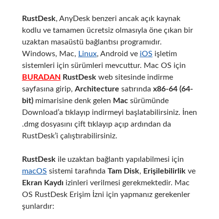
RustDesk
, AnyDesk benzeri ancak açık kaynak
kodlu ve tamamen ücretsiz olmasıyla öne çıkan bir
uzaktan masaüstü bağlantısı programıdır.
Windows, Mac,
Linux
, Android ve
iOS
işletim
sistemleri için sürümleri mevcuttur. Mac OS için
BURADAN
RustDesk
web sitesinde indirme
sayfasına girip,
Architecture
satırında
x86-64 (64-
bit)
mimarisine denk gelen
Mac
sürümünde
Download’a tıklayıp indirmeyi başlatabilirsiniz. İnen
.dmg dosyasını çift tıklayıp açıp ardından da
RustDesk’i çalıştırabilirsiniz.
RustDesk
ile uzaktan bağlantı yapılabilmesi için
macOS
sistemi tarafında
Tam Disk
,
Erişilebilirlik
ve
Ekran Kaydı
izinleri verilmesi gerekmektedir. Mac
OS RustDesk Erişim İzni için yapmanız gerekenler
şunlardır: