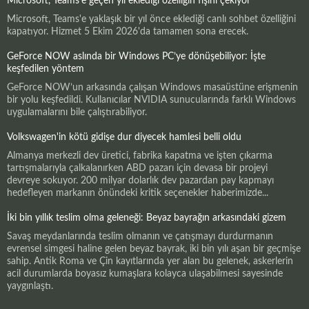
Microsoft, Teams’e geçen yıl eklediği özelliğin fişini çekiyor
Microsoft, Teams'e yaklaşık bir yıl önce eklediği canlı sohbet özelliğini
kapatıyor. Hizmet 5 Ekim 2026'da tamamen sona erecek.
GeForce NOW aslında bir Windows PC’ye dönüşebiliyor: İşte
keşfedilen yöntem
GeForce NOW’un arkasında çalışan Windows masaüstüne erişmenin
bir yolu keşfedildi. Kullanıcılar NVIDIA sunucularında farklı Windows
uygulamalarını bile çalıştırabiliyor.
Volkswagen'in kötü gidişe dur diyecek hamlesi belli oldu
Almanya merkezli dev üretici, fabrika kapatma ve işten çıkarma
tartışmalarıyla çalkalanırken ABD pazarı için devasa bir projeyi
devreye sokuyor. 200 milyar dolarlık dev pazardan pay kapmayı
hedefleyen markanın önündeki kritik seçenekler haberimizde...
İki bin yıllık teslim olma geleneği: Beyaz bayrağın arkasındaki gizem
Savaş meydanlarında teslim olmanın ve çatışmayı durdurmanın
evrensel simgesi haline gelen beyaz bayrak, iki bin yılı aşan bir geçmişe
sahip. Antik Roma ve Çin kayıtlarında yer alan bu gelenek, askerlerin
acil durumlarda boyasız kumaşlara kolayca ulaşabilmesi sayesinde
yaygınlaştı.