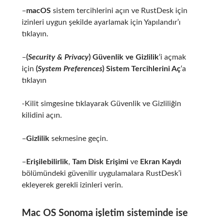
–
macOS
sistem tercihlerini açın ve RustDesk için
izinleri uygun şekilde ayarlamak için Yapılandır’ı
tıklayın.
–
(
Security & Privacy
)
Güvenlik ve Gizlilik
‘i açmak
için
(
System Preferences
) Sistem Tercihlerini Aç
‘a
tıklayın
-Kilit simgesine tıklayarak Güvenlik ve Gizliliğin
kilidini açın.
–
Gizlilik
sekmesine geçin.
–
Erişilebilirlik
,
Tam Disk Erişimi
ve
Ekran Kaydı
bölümündeki güvenilir uygulamalara RustDesk’i
ekleyerek gerekli izinleri verin.
Mac OS Sonoma
işletim sisteminde ise