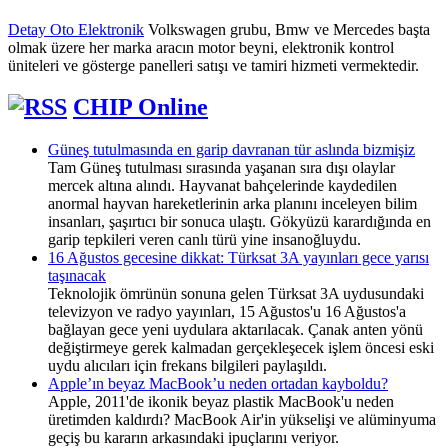
Detay Oto Elektronik
Volkswagen grubu, Bmw ve Mercedes başta
olmak üzere her marka aracın motor beyni, elektronik kontrol
üniteleri ve gösterge panelleri satışı ve tamiri hizmeti vermektedir.
CHIP Online
Güneş tutulmasında en garip davranan tür aslında bizmişiz
Tam Güneş tutulması sırasında yaşanan sıra dışı olaylar
mercek altına alındı. Hayvanat bahçelerinde kaydedilen
anormal hayvan hareketlerinin arka planını inceleyen bilim
insanları, şaşırtıcı bir sonuca ulaştı. Gökyüzü karardığında en
garip tepkileri veren canlı türü yine insanoğluydu.
16 Ağustos gecesine dikkat: Türksat 3A yayınları gece yarısı
taşınacak
Teknolojik ömrünün sonuna gelen Türksat 3A uydusundaki
televizyon ve radyo yayınları, 15 Ağustos'u 16 Ağustos'a
bağlayan gece yeni uydulara aktarılacak. Çanak anten yönü
değiştirmeye gerek kalmadan gerçekleşecek işlem öncesi eski
uydu alıcıları için frekans bilgileri paylaşıldı.
Apple’ın beyaz MacBook’u neden ortadan kayboldu?
Apple, 2011'de ikonik beyaz plastik MacBook'u neden
üretimden kaldırdı? MacBook Air'in yükselişi ve alüminyuma
geçiş bu kararın arkasındaki ipuçlarını veriyor.