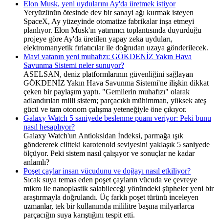
Elon Musk, yeni uydularını Ay'da üretmek istiyor
Yeryüzünün ötesinde dev bir sanayi ağı kurmak isteyen
SpaceX, Ay yüzeyinde otomatize fabrikalar inşa etmeyi
planlıyor. Elon Musk'ın yatırımcı toplantısında duyurduğu
projeye göre Ay'da üretilen yapay zeka uyduları,
elektromanyetik fırlatıcılar ile doğrudan uzaya gönderilecek.
Mavi vatanın yeni muhafızı: GÖKDENİZ Yakın Hava
Savunma Sistemi neler sunuyor?
ASELSAN, deniz platformlarının güvenliğini sağlayan
GÖKDENİZ Yakın Hava Savunma Sistemi'ne ilişkin dikkat
çeken bir paylaşım yaptı. "Gemilerin muhafızı" olarak
adlandırılan milli sistem; parçacıklı mühimmatı, yüksek ateş
gücü ve tam otonom çalışma yeteneğiyle öne çıkıyor.
Galaxy Watch 5 saniyede beslenme puanı veriyor: Peki bunu
nasıl hesaplıyor?
Galaxy Watch'un Antioksidan İndeksi, parmağa ışık
göndererek ciltteki karotenoid seviyesini yaklaşık 5 saniyede
ölçüyor. Peki sistem nasıl çalışıyor ve sonuçlar ne kadar
anlamlı?
Poşet çaylar insan vücudunu ve doğayı nasıl etkiliyor?
Sıcak suya temas eden poşet çayların vücuda ve çevreye
mikro ile nanoplastik salabileceği yönündeki şüpheler yeni bir
araştırmayla doğrulandı. Üç farklı poşet türünü inceleyen
uzmanlar, tek bir kullanımda mililitre başına milyarlarca
parçacığın suya karıştığını tespit etti.