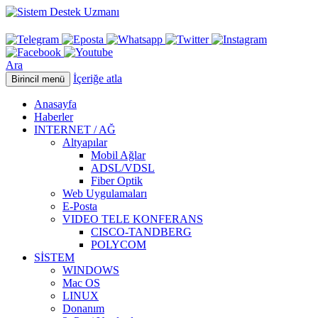
Ara
İçeriğe atla
Birincil menü
Anasayfa
Haberler
INTERNET / AĞ
Altyapılar
Mobil Ağlar
ADSL/VDSL
Fiber Optik
Web Uygulamaları
E-Posta
VIDEO TELE KONFERANS
CISCO-TANDBERG
POLYCOM
SİSTEM
WINDOWS
Mac OS
LINUX
Donanım