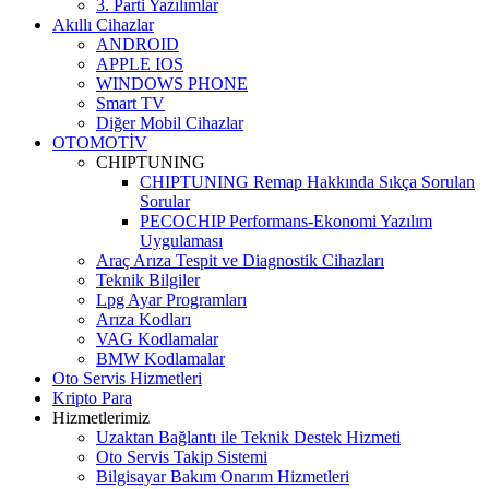
3. Parti Yazılımlar
Akıllı Cihazlar
ANDROID
APPLE IOS
WINDOWS PHONE
Smart TV
Diğer Mobil Cihazlar
OTOMOTİV
CHIPTUNING
CHIPTUNING Remap Hakkında Sıkça Sorulan
Sorular
PECOCHIP Performans-Ekonomi Yazılım
Uygulaması
Araç Arıza Tespit ve Diagnostik Cihazları
Teknik Bilgiler
Lpg Ayar Programları
Arıza Kodları
VAG Kodlamalar
BMW Kodlamalar
Oto Servis Hizmetleri
Kripto Para
Hizmetlerimiz
Uzaktan Bağlantı ile Teknik Destek Hizmeti
Oto Servis Takip Sistemi
Bilgisayar Bakım Onarım Hizmetleri