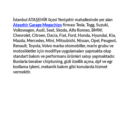
İstanbul ATAŞEHİR ilçesi Yenişehir mahallesinde yer alan
Ataşehir Garage Megachips
firması Tesla, Togg, Suzuki,
Volkswagen, Audi, Seat, Skoda, Alfa Romeo, BMW,
Chevrolet, Citroen, Dacia, Fiat, Ford, Honda, Hyundai, Kia,
Mazda, Mercedes, Mini, Mitsubishi, Nissan, Opel, Peugeot,
Renault, Toyota, Volvo marka otomobiller, marin grubu ve
motosikletler için modifiye uygulamaları yapmakta olup
standart bakım ve performans ürünleri satışı yapmaktadır.
Bunlarla beraber chiptuning, gizli özellik açma, dpf ve egr
kodlama işlemi, mekanik bakım gibi konularda hizmet
vermektir.