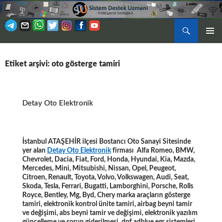
Ara
BIRINCI
İÇERIĞE
MENÜ
ATLA
Etiket arşivi: oto gösterge tamiri
Detay Oto Elektronik
İstanbul ATAŞEHİR ilçesi Bostancı Oto Sanayi Sitesinde
yer alan
Detay Oto Elektronik
firması Alfa Romeo, BMW,
Chevrolet, Dacia, Fiat, Ford, Honda, Hyundai, Kia, Mazda,
Mercedes, Mini, Mitsubishi, Nissan, Opel, Peugeot,
Citroen, Renault, Toyota, Volvo, Volkswagen, Audi, Seat,
Skoda, Tesla, Ferrari, Bugatti, Lamborghini, Porsche, Rolls
Royce, Bentley, Mg, Byd, Chery marka araçların gösterge
tamiri, elektronik kontrol ünite tamiri, airbag beyni tamir
ve değişimi, abs beyni tamir ve değişimi, elektronik yazılım
güncelleme ve sorun giderilmesi, dpf adblue egr sistemleri