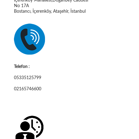
İçerenköy Mahallesi,Doğanbey Caddesi
No 17A
Bostancı, İçerenköy, Ataşehir, İstanbul
Telefon :
05335125799
02165746600