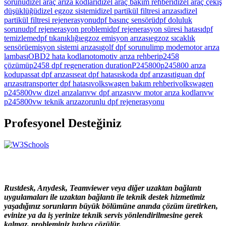
sorunu
dizel araç arıza kodları
dizel araç bakım rehberi
dizel araç çekiş
düşüklüğü
dizel egzoz sistemi
dizel partikül filtresi arızası
dizel
partikül filtresi rejenerasyonu
dpf basınç sensörü
dpf doluluk
sorunu
dpf rejenerasyon problemi
dpf rejenerasyon süresi hatası
dpf
temizleme
dpf tıkanıklığı
egzoz emisyon arızası
egzoz sıcaklık
sensörü
emisyon sistemi arızası
golf dpf sorunu
limp mode
motor arıza
lambası
OBD2 hata kodları
otomotiv arıza rehberi
p2458
çözümü
p2458 dpf regeneration duration
P245800
p245800 arıza
kodu
passat dpf arızası
seat dpf hatası
skoda dpf arızası
tiguan dpf
arızası
transporter dpf hatası
volkswagen bakım rehberi
volkswagen
p245800
vw dizel arızaları
vw dpf arızası
vw motor arıza kodları
vw
p245800
vw teknik arıza
zorunlu dpf rejenerasyonu
Profesyonel Desteğiniz
Rustdesk, Anydesk, Teamviewer veya diğer uzaktan bağlantı
uygulamaları ile uzaktan bağlantı ile teknik destek hizmetimiz
yaşadığınız sorunların büyük bölümüne anında çözüm üretirken,
evinize ya da iş yerinize teknik servis yönlendirilmesine gerek
kalmaz, probleminiz hızlıca çözülür.