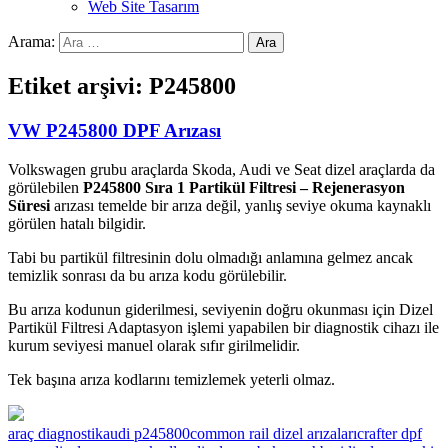
Web Site Tasarım
Arama:
Etiket arşivi: P245800
VW P245800 DPF Arızası
Volkswagen grubu araçlarda Skoda, Audi ve Seat dizel araçlarda da
görülebilen
P245800 Sıra 1 Partikül Filtresi – Rejenerasyon
Süresi
arızası temelde bir arıza değil, yanlış seviye okuma kaynaklı
görülen hatalı bilgidir.
Tabi bu partikül filtresinin dolu olmadığı anlamına gelmez ancak
temizlik sonrası da bu arıza kodu görülebilir.
Bu arıza kodunun giderilmesi, seviyenin doğru okunması için Dizel
Partikül Filtresi Adaptasyon işlemi yapabilen bir diagnostik cihazı ile
kurum seviyesi manuel olarak sıfır girilmelidir.
Tek başına arıza kodlarını temizlemek yeterli olmaz.
araç diagnostik
audi p245800
common rail dizel arızaları
crafter dpf