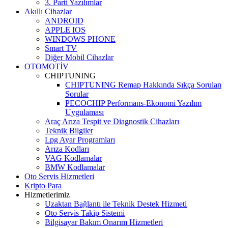
3. Parti Yazılımlar
Akıllı Cihazlar
ANDROID
APPLE IOS
WINDOWS PHONE
Smart TV
Diğer Mobil Cihazlar
OTOMOTİV
CHIPTUNING
CHIPTUNING Remap Hakkında Sıkça Sorulan
Sorular
PECOCHIP Performans-Ekonomi Yazılım
Uygulaması
Araç Arıza Tespit ve Diagnostik Cihazları
Teknik Bilgiler
Lpg Ayar Programları
Arıza Kodları
VAG Kodlamalar
BMW Kodlamalar
Oto Servis Hizmetleri
Kripto Para
Hizmetlerimiz
Uzaktan Bağlantı ile Teknik Destek Hizmeti
Oto Servis Takip Sistemi
Bilgisayar Bakım Onarım Hizmetleri