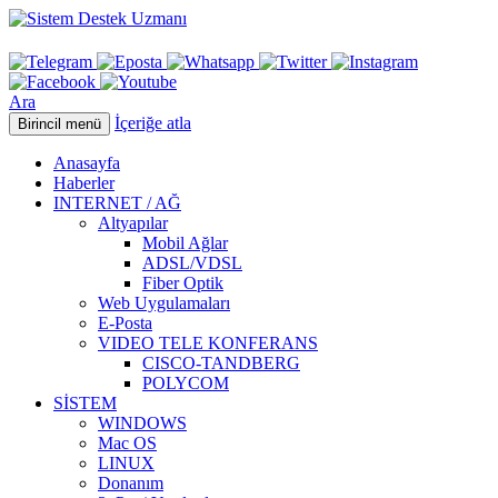
Ara
İçeriğe atla
Birincil menü
Anasayfa
Haberler
INTERNET / AĞ
Altyapılar
Mobil Ağlar
ADSL/VDSL
Fiber Optik
Web Uygulamaları
E-Posta
VIDEO TELE KONFERANS
CISCO-TANDBERG
POLYCOM
SİSTEM
WINDOWS
Mac OS
LINUX
Donanım