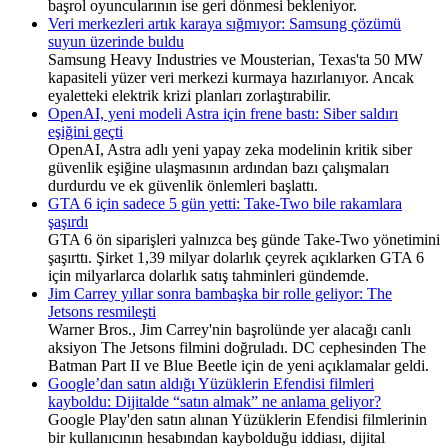
başrol oyuncularının ise geri dönmesi bekleniyor.
Veri merkezleri artık karaya sığmıyor: Samsung çözümü
suyun üzerinde buldu
Samsung Heavy Industries ve Mousterian, Texas'ta 50 MW
kapasiteli yüzer veri merkezi kurmaya hazırlanıyor. Ancak
eyaletteki elektrik krizi planları zorlaştırabilir.
OpenAI, yeni modeli Astra için frene bastı: Siber saldırı
eşiğini geçti
OpenAI, Astra adlı yeni yapay zeka modelinin kritik siber
güvenlik eşiğine ulaşmasının ardından bazı çalışmaları
durdurdu ve ek güvenlik önlemleri başlattı.
GTA 6 için sadece 5 gün yetti: Take-Two bile rakamlara
şaşırdı
GTA 6 ön siparişleri yalnızca beş günde Take-Two yönetimini
şaşırttı. Şirket 1,39 milyar dolarlık çeyrek açıklarken GTA 6
için milyarlarca dolarlık satış tahminleri gündemde.
Jim Carrey yıllar sonra bambaşka bir rolle geliyor: The
Jetsons resmileşti
Warner Bros., Jim Carrey'nin başrolünde yer alacağı canlı
aksiyon The Jetsons filmini doğruladı. DC cephesinden The
Batman Part II ve Blue Beetle için de yeni açıklamalar geldi.
Google’dan satın aldığı Yüzüklerin Efendisi filmleri
kayboldu: Dijitalde “satın almak” ne anlama geliyor?
Google Play'den satın alınan Yüzüklerin Efendisi filmlerinin
bir kullanıcının hesabından kaybolduğu iddiası, dijital