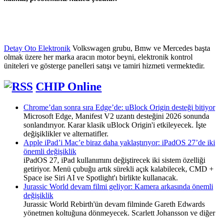
Detay Oto Elektronik
Volkswagen grubu, Bmw ve Mercedes başta
olmak üzere her marka aracın motor beyni, elektronik kontrol
üniteleri ve gösterge panelleri satışı ve tamiri hizmeti vermektedir.
CHIP Online
Chrome’dan sonra sıra Edge’de: uBlock Origin desteği bitiyor
Microsoft Edge, Manifest V2 uzantı desteğini 2026 sonunda
sonlandırıyor. Karar klasik uBlock Origin'i etkileyecek. İşte
değişiklikler ve alternatifler.
Apple iPad’i Mac’e biraz daha yaklaştırıyor: iPadOS 27’de iki
önemli değişiklik
iPadOS 27, iPad kullanımını değiştirecek iki sistem özelliği
getiriyor. Menü çubuğu artık sürekli açık kalabilecek, CMD +
Space ise Siri AI ve Spotlight'ı birlikte kullanacak.
Jurassic World devam filmi geliyor: Kamera arkasında önemli
değişiklik
Jurassic World Rebirth'ün devam filminde Gareth Edwards
yönetmen koltuğuna dönmeyecek. Scarlett Johansson ve diğer