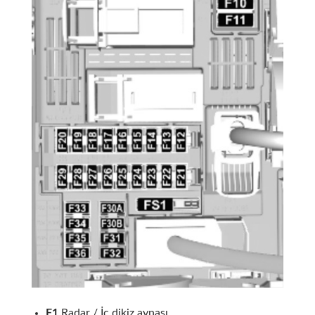
F1
Radar / İç dikiz aynası