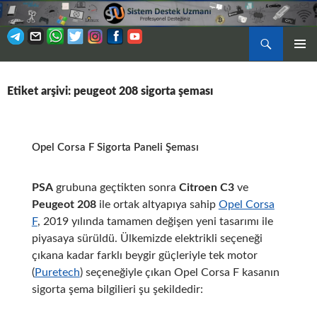
Ara
BIRINCI
İÇERIĞE
MENÜ
ATLA
Etiket arşivi: peugeot 208 sigorta şeması
Opel Corsa F Sigorta Paneli Şeması
PSA
grubuna geçtikten sonra
Citroen C3
ve
Peugeot 208
ile ortak altyapıya sahip
Opel Corsa
F
, 2019 yılında tamamen değişen yeni tasarımı ile
piyasaya sürüldü. Ülkemizde elektrikli seçeneği
çıkana kadar farklı beygir güçleriyle tek motor
(
Puretech
) seçeneğiyle çıkan Opel Corsa F kasanın
sigorta şema bilgilieri şu şekildedir: