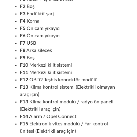
F2
Boş
F3
Endüktif şarj
F4
Korna
F5
Ön cam yıkayıcı
F6
Ön cam yıkayıcı
F7
USB
F8
Arka silecek
F9
Boş
F10
Merkezi kilit sistemi
F11
Merkezi kilit sistemi
F12
OBD2 Teşhis konnektör modülü
F13
Klima kontrol sistemi (Elektrikli olmayan
araç için)
F13
Klima kontrol modülü / radyo ön paneli
(Elektrikli araç için)
F14
Alarm / Opel Connect
F15
Elektronik vites modülü / Far kontrol
ünitesi (Elektrikli araç için)