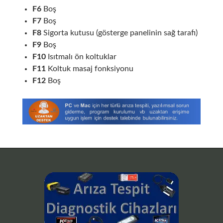
F6
Boş
F7
Boş
F8
Sigorta kutusu (gösterge panelinin sağ tarafı)
F9
Boş
F10
Isıtmalı ön koltuklar
F11
Koltuk masaj fonksiyonu
F12
Boş