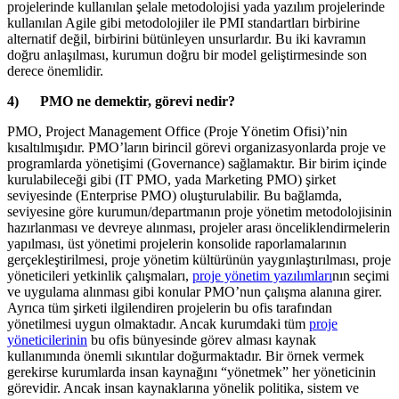
projelerinde kullanılan şelale metodolojisi yada yazılım projelerinde
kullanılan Agile gibi metodolojiler ile PMI standartları birbirine
alternatif değil, birbirini bütünleyen unsurlardır. Bu iki kavramın
doğru anlaşılması, kurumun doğru bir model geliştirmesinde son
derece önemlidir.
4) PMO ne demektir, görevi nedir?
PMO, Project Management Office (Proje Yönetim Ofisi)’nin
kısaltılmışıdır. PMO’ların birincil görevi organizasyonlarda proje ve
programlarda yönetişimi (Governance) sağlamaktır. Bir birim içinde
kurulabileceği gibi (IT PMO, yada Marketing PMO) şirket
seviyesinde (Enterprise PMO) oluşturulabilir. Bu bağlamda,
seviyesine göre kurumun/departmanın proje yönetim metodolojisinin
hazırlanması ve devreye alınması, projeler arası önceliklendirmelerin
yapılması, üst yönetimi projelerin konsolide raporlamalarının
gerçekleştirilmesi, proje yönetim kültürünün yaygınlaştırılması, proje
yöneticileri yetkinlik çalışmaları,
proje yönetim yazılımları
nın seçimi
ve uygulama alınması gibi konular PMO’nun çalışma alanına girer.
Ayrıca tüm şirketi ilgilendiren projelerin bu ofis tarafından
yönetilmesi uygun olmaktadır. Ancak kurumdaki tüm
proje
yöneticilerinin
bu ofis bünyesinde görev alması kaynak
kullanımında önemli sıkıntılar doğurmaktadır. Bir örnek vermek
gerekirse kurumlarda insan kaynağını “yönetmek” her yöneticinin
görevidir. Ancak insan kaynaklarına yönelik politika, sistem ve