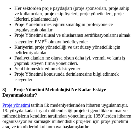
Her sektörden proje paydaşları (proje sponsorları, proje sahip
ve kullanıcıları, proje ekip üyeleri, proje yöneticileri, proje
liderleri, planlamacılar)
Proje Yönetimi mesleğini/uzmanlığını profesyonelce
uygulayacak olanlar
Proje Yönetimi ulusal ve uluslararası sertifikasyonlarını almak
®
isteyenler; PMP
olmayı hedefleyenler
Kariyerini proje yöneticiliği ve üst düzey yöneticilik için
belirlemiş olanlar
Faaliyet alanları ne olursa olsun daha iyi, verimli ve karlı iş
yapmak isteyen firma yöneticileri.
Yeni bir meslek edinmek isteyenler
Proje Yönetimi konusunda derinlemesine bilgi edinmek
isteyenler
8) Proje Yönetimi Metodolojisi Ne Kadar Eskiye
Dayanmaktadır?
Proje yönetimi
tarihin ilk medeniyetlerinden itibaren uygulanmıştır.
19. yüzyıla kadar inşaat mühendisliği projeleri genellikle mimar ve
mühendislerin kendileri tarafından yönetilmiştir. 1950’lerden itibaren
organizasyonlar karmaşık mühendislik projeleri için proje yönetimi
araç ve tekniklerini kullanmaya başlamışlardır.