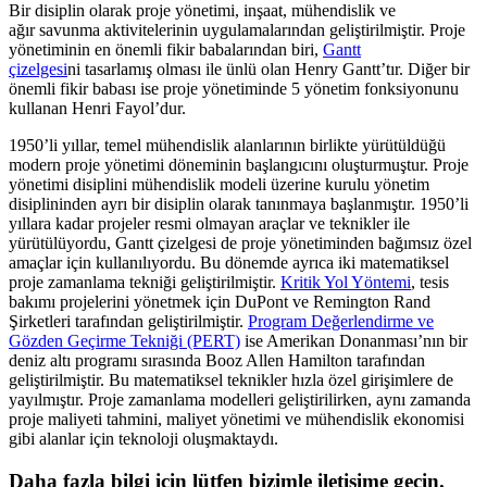
Bir disiplin olarak proje yönetimi, inşaat, mühendislik ve
ağır savunma aktivitelerinin uygulamalarından geliştirilmiştir. Proje
yönetiminin en önemli fikir babalarından biri,
Gantt
çizelgesi
ni tasarlamış olması ile ünlü olan Henry Gantt’tır. Diğer bir
önemli fikir babası ise proje yönetiminde 5 yönetim fonksiyonunu
kullanan Henri Fayol’dur.
1950’li yıllar, temel mühendislik alanlarının birlikte yürütüldüğü
modern proje yönetimi döneminin başlangıcını oluşturmuştur. Proje
yönetimi disiplini mühendislik modeli üzerine kurulu yönetim
disiplininden ayrı bir disiplin olarak tanınmaya başlanmıştır. 1950’li
yıllara kadar projeler resmi olmayan araçlar ve teknikler ile
yürütülüyordu, Gantt çizelgesi de proje yönetiminden bağımsız özel
amaçlar için kullanılıyordu. Bu dönemde ayrıca iki matematiksel
proje zamanlama tekniği geliştirilmiştir.
Kritik Yol Yöntemi
, tesis
bakımı projelerini yönetmek için DuPont ve Remington Rand
Şirketleri tarafından geliştirilmiştir.
Program Değerlendirme ve
Gözden Geçirme Tekniği (PERT)
ise Amerikan Donanması’nın bir
deniz altı programı sırasında Booz Allen Hamilton tarafından
geliştirilmiştir. Bu matematiksel teknikler hızla özel girişimlere de
yayılmıştır. Proje zamanlama modelleri geliştirilirken, aynı zamanda
proje maliyeti tahmini, maliyet yönetimi ve mühendislik ekonomisi
gibi alanlar için teknoloji oluşmaktaydı.
Daha fazla bilgi için lütfen bizimle iletişime geçin.