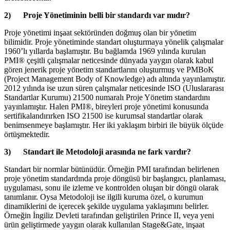
2) Proje Yönetiminin belli bir standardı var mıdır?
Proje yönetimi inşaat sektöründen doğmuş olan bir yönetim
bilimidir. Proje yönetiminde standart oluşturmaya yönelik çalışmalar
1960’lı yıllarda başlamıştır. Bu bağlamda 1969 yılında kurulan
PMI® çeşitli çalışmalar neticesinde dünyada yaygın olarak kabul
gören jenerik proje yönetim standartlarını oluşturmuş ve PMBoK
(Project Management Body of Knowledge) adı altında yayınlamıştır.
2012 yılında ise uzun süren çalışmalar neticesinde ISO (Uluslararası
Standartlar Kurumu) 21500 numaralı Proje Yönetim standardını
yayınlamıştır. Halen PMI®, bireyleri proje yönetimi konusunda
sertifikalandırırken ISO 21500 ise kurumsal standartlar olarak
benimsenmeye başlamıştır. Her iki yaklaşım birbiri ile büyük ölçüde
örtüşmektedir.
3) Standart ile Metodoloji arasında ne fark vardır?
Standart bir normlar bütünüdür. Örneğin PMI tarafından belirlenen
proje yönetim standardında proje döngüsü bir başlangıcı, planlaması,
uygulaması, sonu ile izleme ve kontrolden oluşan bir döngü olarak
tanımlanır. Oysa Metodoloji ise ilgili kuruma özel, o kurumun
dinamiklerini de içerecek şekilde uygulama yaklaşımını belirler.
Örneğin İngiliz Devleti tarafından geliştirilen Prince II, veya yeni
ürün geliştirmede yaygın olarak kullanılan Stage&Gate, inşaat