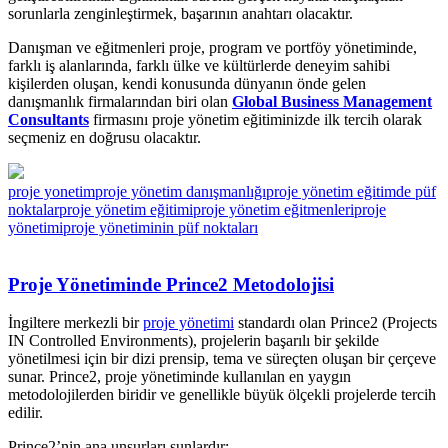
sorunlarla zenginleştirmek, başarının anahtarı olacaktır.
Danışman ve eğitmenleri proje, program ve portföy yönetiminde,
farklı iş alanlarında, farklı ülke ve kültürlerde deneyim sahibi
kişilerden oluşan, kendi konusunda dünyanın önde gelen
danışmanlık firmalarından biri olan
Global Business Management
Consultants
firmasını proje yönetim eğitiminizde ilk tercih olarak
seçmeniz en doğrusu olacaktır.
proje yonetim
proje yönetim danışmanlığı
proje yönetim eğitimde püf
noktalar
proje yönetim eğitimi
proje yönetim eğitmenleri
proje
yönetimi
proje yönetiminin püf noktaları
Proje Yönetiminde Prince2 Metodolojisi
İngiltere merkezli bir
proje yönetimi
standardı olan Prince2 (Projects
IN Controlled Environments), projelerin başarılı bir şekilde
yönetilmesi için bir dizi prensip, tema ve süreçten oluşan bir çerçeve
sunar. Prince2, proje yönetiminde kullanılan en yaygın
metodolojilerden biridir ve genellikle büyük ölçekli projelerde tercih
edilir.
Prince2’nin ana unsurları şunlardır: