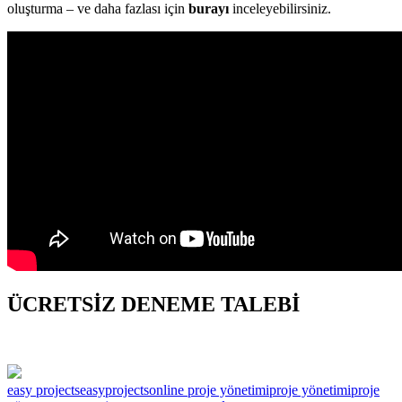
oluşturma – ve daha fazlası için
burayı
inceleyebilirsiniz.
ÜCRETSİZ DENEME TALEBİ
easy projects
easyprojects
online proje yönetimi
proje yönetimi
proje