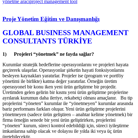
yönetme aracı
project management tool
Proje Yönetim Eğitim ve Danışmanlığı
GLOBAL BUSINESS MANAGEMENT
CONSULTANTS TÜRKİYE
1) Projeleri “yönetmek” ne fayda sağlar?
Kurumlar stratejik hedeflerine operasyonlarını ve projeleri hayata
geçirerek ulaşırlar. Operasyonlar şirketin hayati fonksiyonlarını
besleyen kaynakları yaratırlar. Projeler ise (program ve portföy
yönetimi ile birlikte) katma değer yaratırlar. Örneğin üretim
operasyonel bir konu iken yeni ürün geliştirme bir projedir.
Üretimden gelen gelirin bir kısmı yeni ürün geliştirme projelerine
ayrılarak kurumun daha ileriye, rekabetçi olması amaçlanır. Bu tip
projelerini “yöneten” kurumlar ile “yönetmeyen” kurumlar arasında
bariz performans farkları oluşur. Yeni ürün geliştirme projelerini
yönetmeyen (sadece ürün geliştiren – anahtar kelime yönetmek) bir
firma örneğin senede bir yeni ürün geliştirirken, projelerini
“yöneten” kurum, süreci kontrol edebildiği için, süreci iyileştirme
imkanlarına sahip olacak ve dolayısı ile yılda iki veya üç ürün
üretebilecektir.