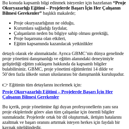
Bu konuda kapsamlı bilgi edinmek isteyenler için hazırlanan
“Proje
Okuryazarlığı Eğitimi – Projelerde Başarı İçin Her Çalışanın
Bilmesi Gerekenler”
başlıklı makalede;
Proje okuryazarlığının ne olduğu,
Kurumlara sağladığı faydalar,
Çalışanların neden bu bilgiye sahip olması gerektiği,
Proje başarısına olan etkileri,
Eğitim kapsamında kazanılacak yetkinlikler
detaylı olarak ele alınmaktadır. Ayrıca GBMC’nin dünya genelinde
proje yönetimi danışmanlığı ve eğitim alanındaki deneyimiyle
geliştirdiği eğitim yaklaşımı hakkında da kapsamlı bilgiler
bulabilirsiniz. GBMC, proje yönetimi eğitimlerini 14 dilde ve
50’den fazla ülkede sunan uluslararası bir danışmanlık kuruluşudur.
👉 Eğitimin tüm detaylarını incelemek için:
Proje Okuryazarlığı Eğitimi – Projelerde Başarı İçin Her
Çalışanın Bilmesi Gerekenler
Bu içerik, proje yönetimine ilgi duyan profesyonellerin yanı sıra
proje ekiplerinde görev alan tüm çalışanlar için önemli bilgiler
sunmaktadır. Projelerde ortak bir dil oluşturmak, iletişim hatalarını
azaltmak ve başarı oranını artırmak isteyen herkes için faydalı bir
kaynak niteliğindedir.