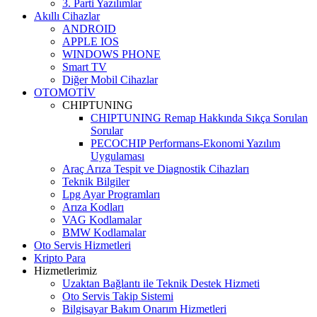
3. Parti Yazılımlar
Akıllı Cihazlar
ANDROID
APPLE IOS
WINDOWS PHONE
Smart TV
Diğer Mobil Cihazlar
OTOMOTİV
CHIPTUNING
CHIPTUNING Remap Hakkında Sıkça Sorulan
Sorular
PECOCHIP Performans-Ekonomi Yazılım
Uygulaması
Araç Arıza Tespit ve Diagnostik Cihazları
Teknik Bilgiler
Lpg Ayar Programları
Arıza Kodları
VAG Kodlamalar
BMW Kodlamalar
Oto Servis Hizmetleri
Kripto Para
Hizmetlerimiz
Uzaktan Bağlantı ile Teknik Destek Hizmeti
Oto Servis Takip Sistemi
Bilgisayar Bakım Onarım Hizmetleri