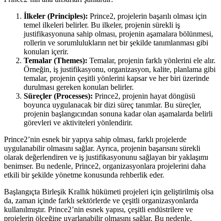
İlkeler (Principles):
Prince2, projelerin başarılı olması için
temel ilkeleri belirler. Bu ilkeler, projenin sürekli iş
justifikasyonuna sahip olması, projenin aşamalara bölünmesi,
rollerin ve sorumlulukların net bir şekilde tanımlanması gibi
konuları içerir.
Temalar (Themes):
Temalar, projenin farklı yönlerini ele alır.
Örneğin, iş justifikasyonu, organizasyon, kalite, planlama gibi
temalar, projenin çeşitli yönlerini kapsar ve her biri üzerinde
durulması gereken konuları belirler.
Süreçler (Processes):
Prince2, projenin hayat döngüsü
boyunca uygulanacak bir dizi süreç tanımlar. Bu süreçler,
projenin başlangıcından sonuna kadar olan aşamalarda belirli
görevleri ve aktiviteleri yönlendirir.
Prince2’nin esnek bir yapıya sahip olması, farklı projelerde
uygulanabilir olmasını sağlar. Ayrıca, projenin başarısını sürekli
olarak değerlendiren ve iş justifikasyonunu sağlayan bir yaklaşımı
benimser. Bu nedenle, Prince2, organizasyonlara projelerini daha
etkili bir şekilde yönetme konusunda rehberlik eder.
Başlangıçta Birleşik Krallık hükümeti projeleri için geliştirilmiş olsa
da, zaman içinde farklı sektörlerde ve çeşitli organizasyonlarda
kullanılmıştır. Prince2’nin esnek yapısı, çeşitli endüstrilere ve
projelerin ölçeğine uyarlanabilir olmasını sağlar. Bu nedenle,