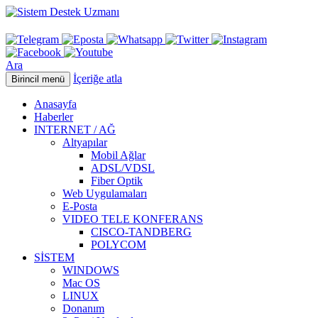
Ara
İçeriğe atla
Birincil menü
Anasayfa
Haberler
INTERNET / AĞ
Altyapılar
Mobil Ağlar
ADSL/VDSL
Fiber Optik
Web Uygulamaları
E-Posta
VIDEO TELE KONFERANS
CISCO-TANDBERG
POLYCOM
SİSTEM
WINDOWS
Mac OS
LINUX
Donanım