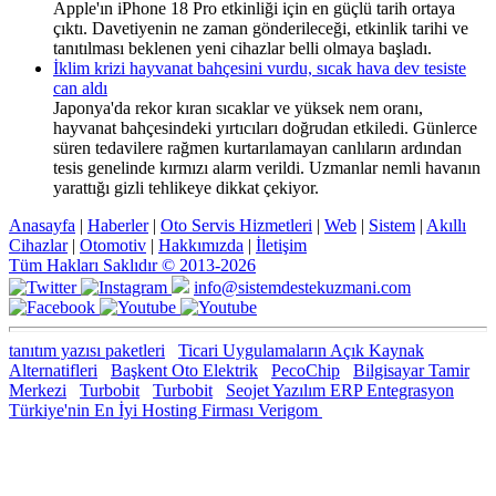
Apple'ın iPhone 18 Pro etkinliği için en güçlü tarih ortaya
çıktı. Davetiyenin ne zaman gönderileceği, etkinlik tarihi ve
tanıtılması beklenen yeni cihazlar belli olmaya başladı.
İklim krizi hayvanat bahçesini vurdu, sıcak hava dev tesiste
can aldı
Japonya'da rekor kıran sıcaklar ve yüksek nem oranı,
hayvanat bahçesindeki yırtıcıları doğrudan etkiledi. Günlerce
süren tedavilere rağmen kurtarılamayan canlıların ardından
tesis genelinde kırmızı alarm verildi. Uzmanlar nemli havanın
yarattığı gizli tehlikeye dikkat çekiyor.
Anasayfa
|
Haberler
|
Oto Servis Hizmetleri
|
Web
|
Sistem
|
Akıllı
Cihazlar
|
Otomotiv
|
Hakkımızda
|
İletişim
Tüm Hakları Saklıdır © 2013-2026
info@sistemdestekuzmani.com
tanıtım yazısı paketleri
Ticari Uygulamaların Açık Kaynak
Alternatifleri
Başkent Oto Elektrik
PecoChip
Bilgisayar Tamir
Merkezi
Turbobit
Turbobit
Seojet Yazılım ERP Entegrasyon
Türkiye'nin En İyi Hosting Firması Verigom