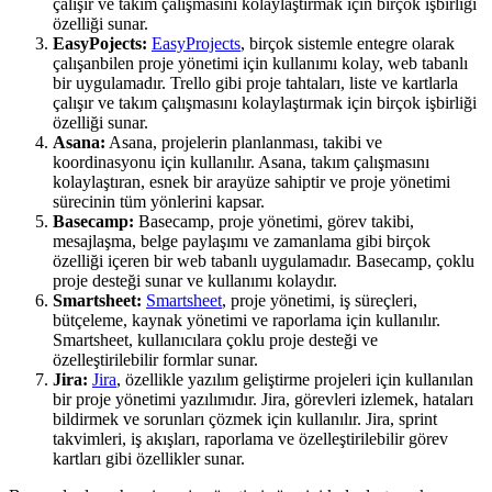
çalışır ve takım çalışmasını kolaylaştırmak için birçok işbirliği
özelliği sunar.
EasyPojects:
EasyProjects
, birçok sistemle entegre olarak
çalışanbilen proje yönetimi için kullanımı kolay, web tabanlı
bir uygulamadır. Trello gibi proje tahtaları, liste ve kartlarla
çalışır ve takım çalışmasını kolaylaştırmak için birçok işbirliği
özelliği sunar.
Asana:
Asana, projelerin planlanması, takibi ve
koordinasyonu için kullanılır. Asana, takım çalışmasını
kolaylaştıran, esnek bir arayüze sahiptir ve proje yönetimi
sürecinin tüm yönlerini kapsar.
Basecamp:
Basecamp, proje yönetimi, görev takibi,
mesajlaşma, belge paylaşımı ve zamanlama gibi birçok
özelliği içeren bir web tabanlı uygulamadır. Basecamp, çoklu
proje desteği sunar ve kullanımı kolaydır.
Smartsheet:
Smartsheet
, proje yönetimi, iş süreçleri,
bütçeleme, kaynak yönetimi ve raporlama için kullanılır.
Smartsheet, kullanıcılara çoklu proje desteği ve
özelleştirilebilir formlar sunar.
Jira:
Jira
, özellikle yazılım geliştirme projeleri için kullanılan
bir proje yönetimi yazılımıdır. Jira, görevleri izlemek, hataları
bildirmek ve sorunları çözmek için kullanılır. Jira, sprint
takvimleri, iş akışları, raporlama ve özelleştirilebilir görev
kartları gibi özellikler sunar.