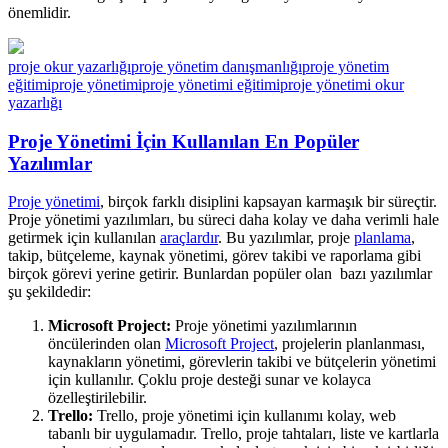
önemlidir.
proje okur yazarlığı
proje yönetim danışmanlığı
proje yönetim
eğitimi
proje yönetimi
proje yönetimi eğitimi
proje yönetimi okur
yazarlığı
Proje Yönetimi İçin Kullanılan En Popüler
Yazılımlar
Proje yönetimi
, birçok farklı disiplini kapsayan karmaşık bir süreçtir.
Proje yönetimi yazılımları, bu süreci daha kolay ve daha verimli hale
getirmek için kullanılan
araçlardır
. Bu yazılımlar, proje
planlama
,
takip, bütçeleme, kaynak yönetimi, görev takibi ve raporlama gibi
birçok görevi yerine getirir. Bunlardan popüler olan bazı yazılımlar
şu şekildedir:
Microsoft Project:
Proje yönetimi yazılımlarının
öncülerinden olan
Microsoft Project
, projelerin planlanması,
kaynakların yönetimi, görevlerin takibi ve bütçelerin yönetimi
için kullanılır. Çoklu proje desteği sunar ve kolayca
özelleştirilebilir.
Trello:
Trello, proje yönetimi için kullanımı kolay, web
tabanlı bir uygulamadır. Trello, proje tahtaları, liste ve kartlarla