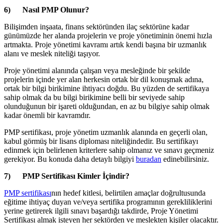
6) Nasıl PMP Olunur?
Bilişimden inşaata, finans sektöründen ilaç sektörüne kadar
günümüzde her alanda projelerin ve proje yönetiminin önemi hızla
artmakta. Proje yönetimi kavramı artık kendi başına bir uzmanlık
alanı ve meslek niteliği taşıyor.
Proje yönetimi alanında çalışan veya mesleğinde bir şekilde
projelerin içinde yer alan herkesin ortak bir dil konuşmak adına,
ortak bir bilgi birikimine ihtiyacı doğdu. Bu yüzden de sertifikaya
sahip olmak da bu bilgi birikimine belli bir seviyede sahip
olunduğunun bir işareti olduğundan, en az bu bilgiye sahip olmak
kadar önemli bir kavramdır.
PMP sertifikası, proje yönetim uzmanlık alanında en geçerli olan,
kabul görmüş bir lisans diploması niteliğindedir. Bu sertifikayı
edinmek için belirlenen kriterlere sahip olmanız ve sınavı geçmeniz
gerekiyor. Bu konuda daha detaylı bilgiyi
buradan
edinebilirsiniz.
7) PMP Sertifikası Kimler İçindir?
PMP sertifikası
nın hedef kitlesi, belirtilen amaçlar doğrultusunda
eğitime ihtiyaç duyan ve/veya sertifika programının gerekliliklerini
yerine getirerek ilgili sınavı başardığı takdirde, Proje Yönetimi
Sertifikası almak isteyen her sektörden ve meslekten kişiler olacaktır.