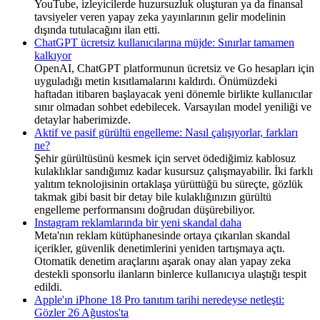
YouTube, izleyicilerde huzursuzluk oluşturan ya da finansal
tavsiyeler veren yapay zeka yayınlarının gelir modelinin
dışında tutulacağını ilan etti.
ChatGPT ücretsiz kullanıcılarına müjde: Sınırlar tamamen
kalkıyor
OpenAI, ChatGPT platformunun ücretsiz ve Go hesapları için
uyguladığı metin kısıtlamalarını kaldırdı. Önümüzdeki
haftadan itibaren başlayacak yeni dönemle birlikte kullanıcılar
sınır olmadan sohbet edebilecek. Varsayılan model yeniliği ve
detaylar haberimizde.
Aktif ve pasif gürültü engelleme: Nasıl çalışıyorlar, farkları
ne?
Şehir gürültüsünü kesmek için servet ödediğimiz kablosuz
kulaklıklar sandığımız kadar kusursuz çalışmayabilir. İki farklı
yalıtım teknolojisinin ortaklaşa yürüttüğü bu süreçte, gözlük
takmak gibi basit bir detay bile kulaklığınızın gürültü
engelleme performansını doğrudan düşürebiliyor.
Instagram reklamlarında bir yeni skandal daha
Meta'nın reklam kütüphanesinde ortaya çıkarılan skandal
içerikler, güvenlik denetimlerini yeniden tartışmaya açtı.
Otomatik denetim araçlarını aşarak onay alan yapay zeka
destekli sponsorlu ilanların binlerce kullanıcıya ulaştığı tespit
edildi.
Apple'ın iPhone 18 Pro tanıtım tarihi neredeyse netleşti:
Gözler 26 Ağustos'ta