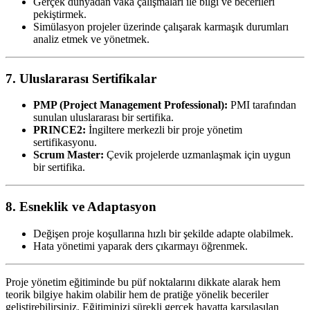
Gerçek dünyadan vaka çalışmaları ile bilgi ve becerileri
pekiştirmek.
Simülasyon projeler üzerinde çalışarak karmaşık durumları
analiz etmek ve yönetmek.
7.
Uluslararası Sertifikalar
PMP (Project Management Professional):
PMI tarafından
sunulan uluslararası bir sertifika.
PRINCE2:
İngiltere merkezli bir proje yönetim
sertifikasyonu.
Scrum Master:
Çevik projelerde uzmanlaşmak için uygun
bir sertifika.
8.
Esneklik ve Adaptasyon
Değişen proje koşullarına hızlı bir şekilde adapte olabilmek.
Hata yönetimi yaparak ders çıkarmayı öğrenmek.
Proje yönetim eğitiminde bu püf noktalarını dikkate alarak hem
teorik bilgiye hakim olabilir hem de pratiğe yönelik beceriler
geliştirebilirsiniz. Eğitiminizi sürekli gerçek hayatta karşılaşılan