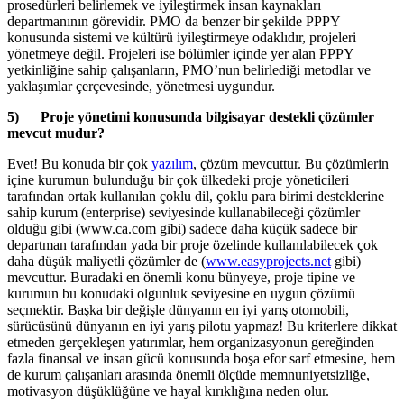
prosedürleri belirlemek ve iyileştirmek insan kaynakları
departmanının görevidir. PMO da benzer bir şekilde PPPY
konusunda sistemi ve kültürü iyileştirmeye odaklıdır, projeleri
yönetmeye değil. Projeleri ise bölümler içinde yer alan PPPY
yetkinliğine sahip çalışanların, PMO’nun belirlediği metodlar ve
yaklaşımlar çerçevesinde, yönetmesi uygundur.
5) Proje yönetimi konusunda bilgisayar destekli çözümler
mevcut mudur?
Evet! Bu konuda bir çok
yazılım
, çözüm mevcuttur. Bu çözümlerin
içine kurumun bulunduğu bir çok ülkedeki proje yöneticileri
tarafından ortak kullanılan çoklu dil, çoklu para birimi desteklerine
sahip kurum (enterprise) seviyesinde kullanabileceği çözümler
olduğu gibi (www.ca.com gibi) sadece daha küçük sadece bir
departman tarafından yada bir proje özelinde kullanılabilecek çok
daha düşük maliyetli çözümler de (
www.easyprojects.net
gibi)
mevcuttur. Buradaki en önemli konu bünyeye, proje tipine ve
kurumun bu konudaki olgunluk seviyesine en uygun çözümü
seçmektir. Başka bir değişle dünyanın en iyi yarış otomobili,
sürücüsünü dünyanın en iyi yarış pilotu yapmaz! Bu kriterlere dikkat
etmeden gerçekleşen yatırımlar, hem organizasyonun gereğinden
fazla finansal ve insan gücü konusunda boşa efor sarf etmesine, hem
de kurum çalışanları arasında önemli ölçüde memnuniyetsizliğe,
motivasyon düşüklüğüne ve hayal kırıklığına neden olur.