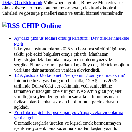
Detay Oto Elektronik
Volkswagen grubu, Bmw ve Mercedes başta
olmak üzere her marka aracın motor beyni, elektronik kontrol
üniteleri ve gösterge panelleri satışı ve tamiri hizmeti vermektedir.
CHIP Online
Ay’daki gizli üs iddiası ortalığı karıştırdı: Dev diskler harekete
geçti
Ukraynalı astronomların 2025 yılı boyunca sürdürdüğü uzay
takibi şok edici bulguları ortaya çıkardı. Manhattan
büyüklüğündeki tanımlanamayan cisimlerin yüzeyde
sergilediği hız ve ritmik parlamalar, dünya dışı bir teknolojinin
varlığına dair tartışmaları yeniden alevlendirdi.
12 Ağustos 2026 kehaneti: Yer çekimi 7 saniye duracak mı?
İnternette hızla yayılan garip bir iddia, 12 Ağustos 2026
tarihinde Dünya'daki yer çekiminin yedi saniyeliğine
tamamen duracağını öne sürüyor. NASA'nın gizli projeler
yürüttüğü söylentileri gündemi sarsarken, bilim insanları
fiziksel olarak imkansız olan bu durumun perde arkasını
açıkladı.
YouTube'da gelir kapısı kapanıyor: Yapay zeka videolarına
yeni engel
Otomatik araçlarla üretilen ve kişisel emek barındırmayan
içeriklere yönelik para kazanma kuralları baştan yazıldı.