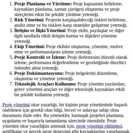
Proje Planlama ve Yürütme:
Proje kapsamını belirleme,
kaynakları planlama, zaman çizelgesi oluşturma ve proje
süreçlerini etkin bir şekilde yürütme yeteneği.
Risk Yönetimi:
Projenin karşılaşabileceği riskleri belirleme,
analiz etme ve bu risklere karşı stratejiler geliştirme yeteneği.
İletişim ve İlişki Yönetimi:
Proje ekibi, paydaşlar ve diğer
ilgili taraflarla etkili iletişim kurma ve ilişkileri yönetme
yeteneği.
Ekip Yönetimi:
Proje ekibini oluşturma, yönetme, motive
etme ve performanslarını izleme yeteneği.
Proje Kontrolü ve İzleme:
Proje ilerlemesini düzenli olarak
izleme, performansı değerlendirme ve gerektiğinde düzeltici
önlemler alma yeteneği.
Proje Dokümantasyonu:
Proje belgelerini düzenleme,
oluşturma ve yönetme yeteneği.
Teknolojik Araçları Kullanımı:
Proje yönetim yazılımları,
görev yönetimi araçları ve diğer teknolojik kaynakları etkili
bir şekilde kullanma yeteneği.
Proje yönetimi
okur yazarlığı, bir kişinin proje yönetiminde başarılı
olabilmesi için gerekli olan bilgi, beceri ve anlayışa sahip olma
durumunu ifade eder. Bu yetenekler, karmaşık projeleri planlama,
uygulama ve başarıyla tamamlama sürecinde önemlidir. Proje
yönetimi okur yazarlığını artırmak için,
proje yönetimi eğitimleri
,
sertifikalar ve gerçek proje deneyimi gibi kaynaklardan yararlanmak