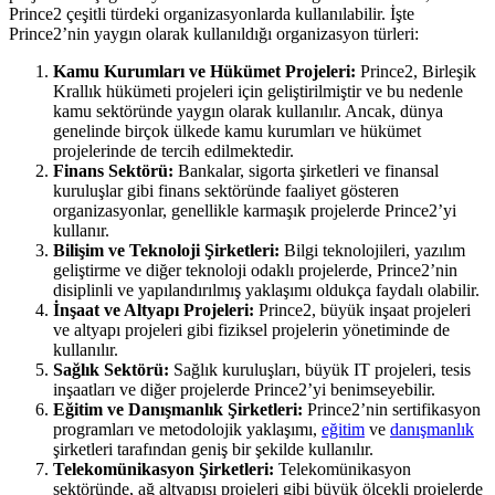
Prince2 çeşitli türdeki organizasyonlarda kullanılabilir. İşte
Prince2’nin yaygın olarak kullanıldığı organizasyon türleri:
Kamu Kurumları ve Hükümet Projeleri:
Prince2, Birleşik
Krallık hükümeti projeleri için geliştirilmiştir ve bu nedenle
kamu sektöründe yaygın olarak kullanılır. Ancak, dünya
genelinde birçok ülkede kamu kurumları ve hükümet
projelerinde de tercih edilmektedir.
Finans Sektörü:
Bankalar, sigorta şirketleri ve finansal
kuruluşlar gibi finans sektöründe faaliyet gösteren
organizasyonlar, genellikle karmaşık projelerde Prince2’yi
kullanır.
Bilişim ve Teknoloji Şirketleri:
Bilgi teknolojileri, yazılım
geliştirme ve diğer teknoloji odaklı projelerde, Prince2’nin
disiplinli ve yapılandırılmış yaklaşımı oldukça faydalı olabilir.
İnşaat ve Altyapı Projeleri:
Prince2, büyük inşaat projeleri
ve altyapı projeleri gibi fiziksel projelerin yönetiminde de
kullanılır.
Sağlık Sektörü:
Sağlık kuruluşları, büyük IT projeleri, tesis
inşaatları ve diğer projelerde Prince2’yi benimseyebilir.
Eğitim ve Danışmanlık Şirketleri:
Prince2’nin sertifikasyon
programları ve metodolojik yaklaşımı,
eğitim
ve
danışmanlık
şirketleri tarafından geniş bir şekilde kullanılır.
Telekomünikasyon Şirketleri:
Telekomünikasyon
sektöründe, ağ altyapısı projeleri gibi büyük ölçekli projelerde