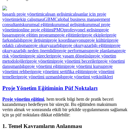
başarılı proje yönetimi
çalışan gelişimi
çalışanlar için proje
yönetimi
ekip çalışması
GBMC
global business management
consultants
kurumsal eğitim
kurumsal gelişim
kurumsal proje
yönetimi
online proje eğitimi
PMO
profesyonel gelişim
proje
başarısı
proje eğitim programı
proje eğitimleri
proje ekipleri
proje
farkındalığı
proje iletişimi
proje koordinasyonu
proje kültürü
proje
odaklı çalışma
proje okuryazarlığı
proje okuryazarlığı eğitimi
proje
okuryazarlığı neden önemlidir
proje performansı
proje planlama
proje
risk yönetimi
proje süreçleri
proje yaşam döngüsü
proje yönetim
metodolojileri
proje yönetimi
proje yönetimi becerileri
proje yönetimi
danışmanlığı
proje yönetimi eğitimi
proje yönetimi kursu
proje
yönetimi rehberi
proje yönetimi sertifika eğitimi
proje yönetimi
temelleri
proje yönetimi uzmanlığı
proje yönetimi yetkinlikleri
Proje Yönetim Eğitiminin Püf Noktaları
Proje yönetim eğitimi
, hem teorik bilgi hem de pratik beceri
kazandırmayı hedefleyen bir süreçtir. Bu eğitimden maksimum
verim almak ve sonrasında etkili bir şekilde uygulanmasını sağlamak
için şu püf noktalara dikkat edilebilir:
1.
Temel Kavramların Anlanması