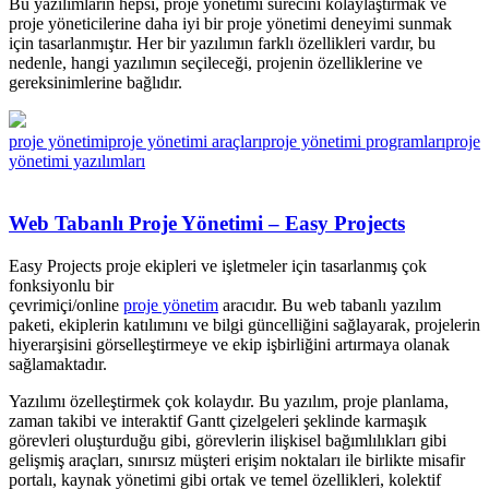
Bu yazılımların hepsi, proje yönetimi sürecini kolaylaştırmak ve
proje yöneticilerine daha iyi bir proje yönetimi deneyimi sunmak
için tasarlanmıştır. Her bir yazılımın farklı özellikleri vardır, bu
nedenle, hangi yazılımın seçileceği, projenin özelliklerine ve
gereksinimlerine bağlıdır.
proje yönetimi
proje yönetimi araçları
proje yönetimi programları
proje
yönetimi yazılımları
Web Tabanlı Proje Yönetimi – Easy Projects
Easy Projects proje ekipleri ve işletmeler için tasarlanmış çok
fonksiyonlu bir
çevrimiçi/online
proje yönetim
aracıdır. Bu web tabanlı yazılım
paketi, ekiplerin katılımını ve bilgi güncelliğini sağlayarak, projelerin
hiyerarşisini görselleştirmeye ve ekip işbirliğini artırmaya olanak
sağlamaktadır.
Yazılımı özelleştirmek çok kolaydır. Bu yazılım, proje planlama,
zaman takibi ve interaktif Gantt çizelgeleri şeklinde karmaşık
görevleri oluşturduğu gibi, görevlerin ilişkisel bağımlılıkları gibi
gelişmiş araçları, sınırsız müşteri erişim noktaları ile birlikte misafir
portalı, kaynak yönetimi gibi ortak ve temel özellikleri, kolektif