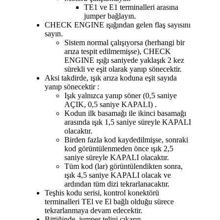
TE1 ve E1 terminalleri arasına
jumper bağlayın.
CHECK ENGINE ışığından gelen flaş sayısını
sayın.
Sistem normal çalışıyorsa (herhangi bir
arıza tespit edilmemişse), CHECK
ENGINE ışığı saniyede yaklaşık 2 kez
sürekli ve eşit olarak yanıp sönecektir
.
Aksi takdirde, ışık arıza koduna eşit sayıda
yanıp sönecektir
:
I
şık yalnızca yanıp söner (0,5 saniye
AÇIK, 0,5 saniye KAPALI)
.
Kodun ilk basamağı ile ikinci basamağı
arasında ışık 1,5 saniye süreyle KAPALI
olacaktır
.
Birden fazla kod kaydedilmişse, sonraki
kod görüntülenmeden önce ışık 2,5
saniye süreyle KAPALI olacaktır.
Tüm kod (lar) görüntülendikten sonra,
ışık 4,5 saniye KAPALI olacak ve
ardından tüm dizi tekrarlanacaktır.
Teşhis kodu serisi, kontrol konektörü
terminalleri TEl ve El bağlı olduğu sürece
tekrarlanmaya devam edecektir.
Bittiğinde, jumper telini çıkarın.