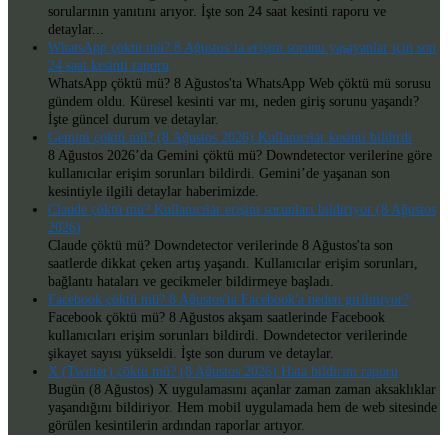
sorularının yanıtını arıyor. İşte son 24 saat kesinti raporu ve
detaylar...
WhatsApp çöktü mü? 8 Ağustos’ta erişim sorunu yaşayanlar için son
24 saat kesinti raporu
WhatsApp çöktü mü? 8 Ağustos'ta WhatsApp Web çöktü mü sorusu
gündem oldu. Küresel kesinti var mı, neden giriş sorunu yaşandı?
İşte güncel durum ve detaylar.
Gemini çöktü mü? (8 Ağustos 2026) Kullanıcılar kesinti bildirdi
8 Ağustos 2026’da Gemini çöktü mü? Downdetector verilerine göre
kullanıcılar erişim sorunları bildirdi. Gemini’de yaşanan son
kesintiyle ilgili detaylar haberimizde.
Claude çöktü mü? Kullanıcılar erişim sorunları bildiriyor (8 Ağustos
2026)
Claude çöktü mü? Downdetector verilerinde 8 Ağustos'ta son
saatlerde dikkat çeken artış yaşandı. Kullanıcılar erişim sorunları,
bağlantı hataları ve gecikmeler bildirmeye başladı.
Facebook çöktü mü? 8 Ağustos'ta Facebook'a neden girilmiyor?
Facebook çöktü mü? 8 Ağustos akşam saatlerinde Facebook
kullanıcıları erişim sorunları bildirdi. Downdetector verilerinde
şikayet sayısı yükseldi. İşte son durum ve detaylar.
X (Twitter) çöktü mü? (8 Ağustos 2026) Hata bildirim raporu
Bugün (8 Ağustos) X uygulamasını açanlar zaman zaman aksaklıklar
yaşandığını bildiriyor. Hem mobil uygulamada hem de web sitesinde
görülen kesintilerin ardından raporlar artıyor.