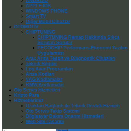
ANDROID
APPLE IOS
WINDOWS PHONE
Smart TV
Diğer Mobil Cihazlar
OTOMOTİV
CHIPTUNING
CHIPTUNING Remap Hakkında Sıkça
Sorulan Sorular
PECOCHIP Performans-Ekonomi Yazılım
Uygulaması
Araç Arıza Tespit ve Diagnostik Cihazları
Teknik Bilgiler
Lpg Ayar Programları
Arıza Kodları
VAG Kodlamalar
BMW Kodlamalar
Oto Servis Hizmetleri
Kripto Para
Hizmetlerimiz
Uzaktan Bağlantı ile Teknik Destek Hizmeti
Oto Servis Takip Sistemi
Bilgisayar Bakım Onarım Hizmetleri
Web Site Tasarım