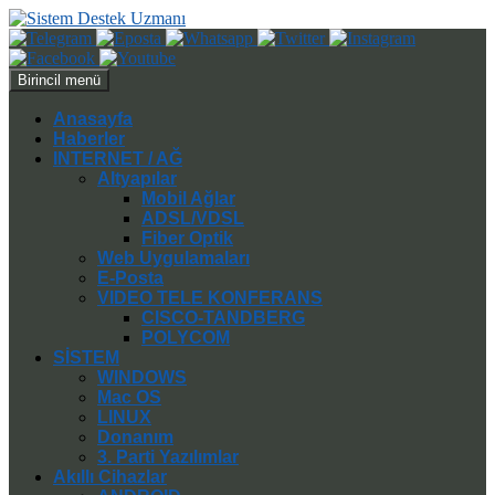
Ara
İçeriğe
Birincil menü
atla
Anasayfa
Haberler
INTERNET / AĞ
Altyapılar
Mobil Ağlar
ADSL/VDSL
Fiber Optik
Web Uygulamaları
E-Posta
VIDEO TELE KONFERANS
CISCO-TANDBERG
POLYCOM
SİSTEM
WINDOWS
Mac OS
LINUX
Donanım
3. Parti Yazılımlar
Akıllı Cihazlar