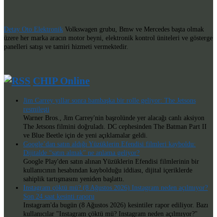
Detay Oto Elektronik
Volkswagen grubu, Bmw ve Mercedes başta olmak
üzere her marka aracın motor beyni, elektronik kontrol üniteleri ve gösterge
panelleri satışı ve tamiri hizmeti vermektedir.
CHIP Online
Jim Carrey yıllar sonra bambaşka bir rolle geliyor: The Jetsons
resmileşti
Warner Bros., Jim Carrey'nin başrolünde yer alacağı canlı aksiyon
The Jetsons filmini doğruladı. DC cephesinden The Batman Part II
ve Blue Beetle için de yeni açıklamalar geldi.
Google’dan satın aldığı Yüzüklerin Efendisi filmleri kayboldu:
Dijitalde “satın almak” ne anlama geliyor?
Google Play'den satın alınan Yüzüklerin Efendisi filmlerinin bir
kullanıcının hesabından kaybolduğu iddiası, dijital içeriklerde
sahiplik tartışmasını yeniden başlattı.
Instagram çöktü mü? (8 Ağustos 2026) Instagram neden açılmıyor?
Son 24 saat kesinti raporu
Instagram'da bugün (8 Ağustos 2026) kesintiler rapor ediliyor. Bazı
kullanıcılar "Instagram çöktü mü? Instagram neden açılmıyor?"