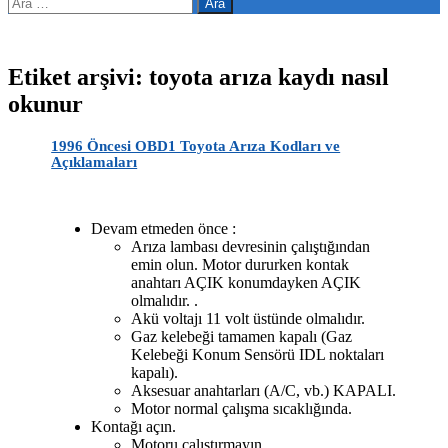
Arama:
Etiket arşivi: toyota arıza kaydı nasıl
okunur
1996 Öncesi OBD1 Toyota Arıza Kodları ve
Açıklamaları
Devam etmeden önce
:
Arıza lambası devresinin çalıştığından
emin olun.
Motor dururken kontak
anahtarı AÇIK konumdayken AÇIK
olmalıdır.
.
Akü voltajı 11 volt üstünde olmalıdır.
Gaz kelebeği tamamen kapalı (Gaz
Kelebeği Konum Sensörü IDL noktaları
kapalı).
Aksesuar anahtarları (A/C, vb.) KAPALI.
Motor normal çalışma sıcaklığında.
Kontağı açın.
Motoru çalıştırmayın.