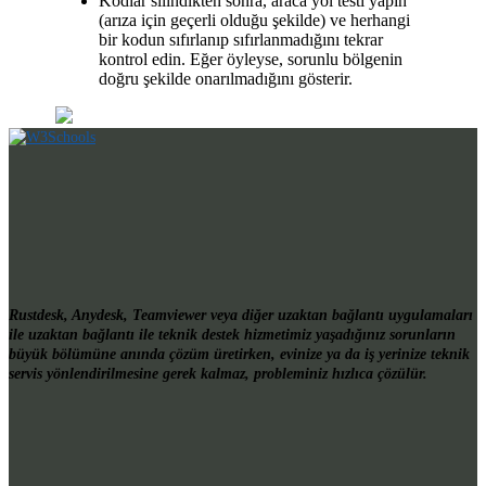
Kodlar silindikten sonra, araca yol testi yapın
(arıza için geçerli olduğu şekilde) ve herhangi
bir kodun sıfırlanıp sıfırlanmadığını tekrar
kontrol edin.
Eğer öyleyse, sorunlu bölgenin
doğru şekilde onarılmadığını gösterir.
Profesyonel Desteğiniz
Rustdesk, Anydesk, Teamviewer veya diğer uzaktan bağlantı uygulamaları
ile uzaktan bağlantı ile teknik destek hizmetimiz yaşadığınız sorunların
büyük bölümüne anında çözüm üretirken, evinize ya da iş yerinize teknik
servis yönlendirilmesine gerek kalmaz, probleminiz hızlıca çözülür.