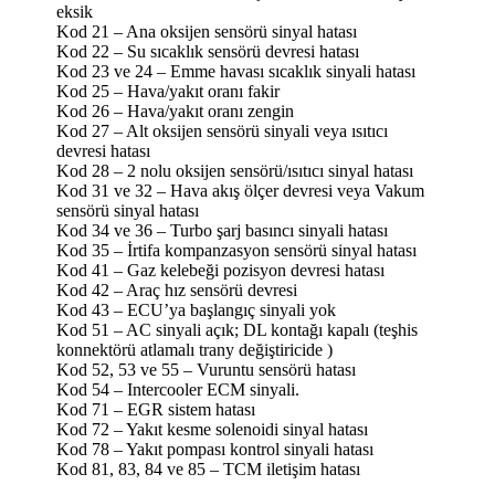
eksik
Kod 21 –
Ana oksijen sensörü sinyal hatası
Kod 22 –
Su sıcaklık sensörü devresi hatası
Kod 23 ve 24 –
Emme havası sıcaklık sinyali hatası
Kod 25 –
Hava/yakıt oranı fakir
Kod 26 –
Hava/yakıt oranı zengin
Kod 27 –
Alt oksijen sensörü sinyali veya ısıtıcı
devresi hatası
Kod 28 –
2 nolu oksijen sensörü/ısıtıcı sinyal hatası
Kod 31 ve 32 –
Hava akış ölçer devresi veya Vakum
sensörü sinyal hatası
Kod 34 ve 36 –
Turbo şarj basıncı sinyali hatası
Kod 35 –
İrtifa kompanzasyon sensörü sinyal hatası
Kod 41 –
Gaz kelebeği pozisyon devresi hatası
Kod 42 –
Araç hız sensörü devresi
Kod 43 –
ECU’ya başlangıç sinyali yok
Kod 51 –
AC sinyali açık;
DL kontağı kapalı
(
teşhis
konnektörü atlamalı trany değiştiricide
)
Kod 52, 53 ve 55 –
Vuruntu sensörü hatası
Kod 54 – Intercooler ECM sinyali.
Kod 71 – EGR sistem hatası
Kod 72 –
Yakıt kesme solenoidi sinyal hatası
Kod 78 –
Yakıt pompası kontrol sinyali hatası
Kod 81, 83, 84 ve 85 –
TCM iletişim hatası