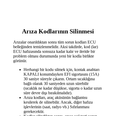
Arıza Kodlarının Silinmesi
Arızalar onarıldıktan sonra tüm sorun kodları ECU
belleğinden temizlenmelidir.
Aksi takdirde, kod (lar)
ECU hafızasında sonsuza kadar kalır ve ileride bir
problem olması durumunda yeni bir kodla birlikte
görünür.
Herhangi bir kodu silmek için, kontak anahtarı
KAPALI konumdayken EFI sigortasını (15A)
30 saniye süreyle çıkarın.
Ortam sıcaklığına
bağlı olarak 30 saniyeden uzun sürebilir
(sıcaklık ne kadar düşükse, sigorta o kadar uzun
süre devre dışı bırakılmalıdır).
Arıza kodları, araç aküsünün bağlantısı
kesilerek de silinebilir.
Ancak, diğer hafıza
işlevlerinin (saat, radyo vb.) Sıfırlanması
gerekecektir.