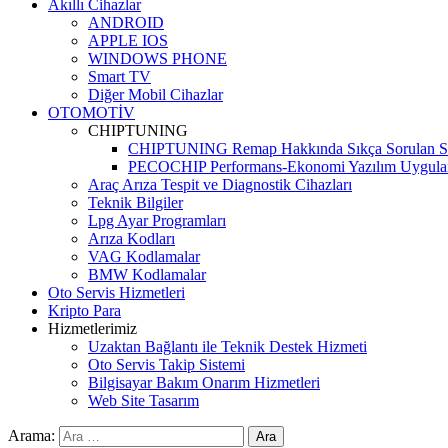
Akıllı Cihazlar
ANDROID
APPLE IOS
WINDOWS PHONE
Smart TV
Diğer Mobil Cihazlar
OTOMOTİV
CHIPTUNING
CHIPTUNING Remap Hakkında Sıkça Sorulan So
PECOCHIP Performans-Ekonomi Yazılım Uygula
Araç Arıza Tespit ve Diagnostik Cihazları
Teknik Bilgiler
Lpg Ayar Programları
Arıza Kodları
VAG Kodlamalar
BMW Kodlamalar
Oto Servis Hizmetleri
Kripto Para
Hizmetlerimiz
Uzaktan Bağlantı ile Teknik Destek Hizmeti
Oto Servis Takip Sistemi
Bilgisayar Bakım Onarım Hizmetleri
Web Site Tasarım
Arama: