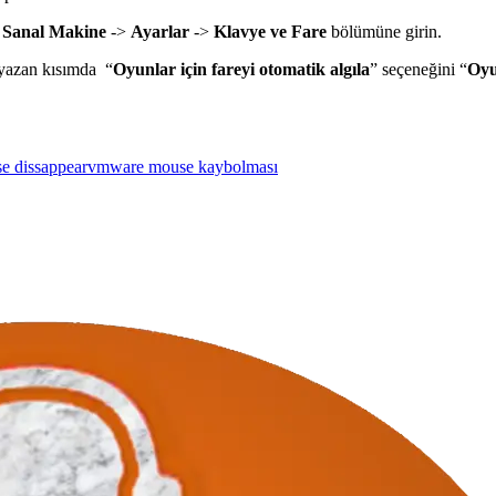
>
Sanal Makine
->
Ayarlar
->
Klavye ve Fare
bölümüne girin.
n yazan kısımda “
Oyunlar için fareyi otomatik algıla
” seçeneğini “
Oyu
 dissappear
vmware mouse kaybolması