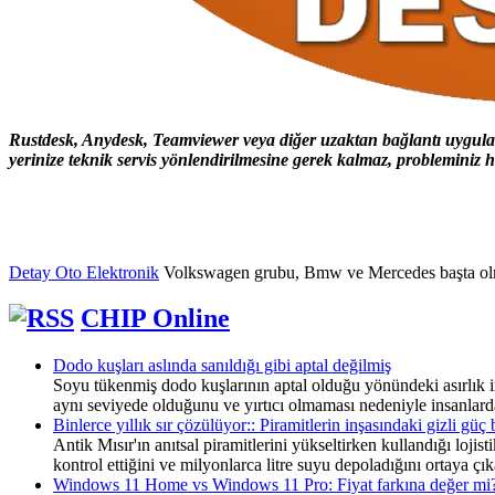
Rustdesk, Anydesk, Teamviewer veya diğer uzaktan bağlantı uygulama
yerinize teknik servis yönlendirilmesine gerek kalmaz, probleminiz hı
Detay Oto Elektronik
Volkswagen grubu, Bmw ve Mercedes başta olmak ü
CHIP Online
Dodo kuşları aslında sanıldığı gibi aptal değilmiş
Soyu tükenmiş dodo kuşlarının aptal olduğu yönündeki asırlık in
aynı seviyede olduğunu ve yırtıcı olmaması nedeniyle insanlard
Binlerce yıllık sır çözülüyor:: Piramitlerin inşasındaki gizli güç 
Antik Mısır'ın anıtsal piramitlerini yükseltirken kullandığı lojis
kontrol ettiğini ve milyonlarca litre suyu depoladığını ortaya çık
Windows 11 Home vs Windows 11 Pro: Fiyat farkına değer mi