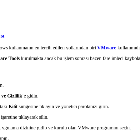
sı
ows kullanmanın en tercih edilen yollarından biri
VMware
kullanımıdı
re Tools
kurulmakta ancak bu işlem sonrası bazen fare imleci kaybo
n.
ve Gizlilik
‘e gidin.
ttaki
Kilit
simgesine tıklayın ve yönetici parolanızı girin.
 işaretine tıklayarak silin.
n. Uygulama dizinine gidip ve kurulu olan VMware programını seçin.
apın.