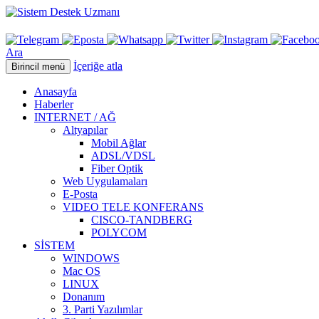
Ara
İçeriğe atla
Birincil menü
Anasayfa
Haberler
INTERNET / AĞ
Altyapılar
Mobil Ağlar
ADSL/VDSL
Fiber Optik
Web Uygulamaları
E-Posta
VIDEO TELE KONFERANS
CISCO-TANDBERG
POLYCOM
SİSTEM
WINDOWS
Mac OS
LINUX
Donanım
3. Parti Yazılımlar