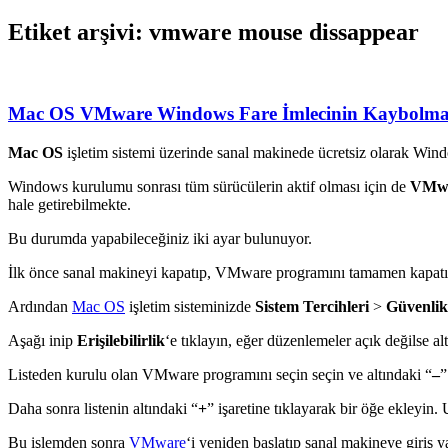
Etiket arşivi: vmware mouse dissappear
Mac OS VMware Windows Fare İmlecinin Kaybolma
Mac OS
işletim sistemi üzerinde sanal makinede ücretsiz olarak Wind
Windows kurulumu sonrası tüm sürücülerin aktif olması için de
VMwa
hale getirebilmekte.
Bu durumda yapabileceğiniz iki ayar bulunuyor.
İlk önce sanal makineyi kapatıp, VMware programını tamamen kapatı
Ardından
Mac OS
işletim sisteminizde
Sistem Tercihleri
​​>
Güvenlik 
Aşağı inip
Erişilebilirlik
‘e tıklayın, eğer düzenlemeler açık değilse al
Listeden kurulu olan VMware programını seçin seçin ve altındaki “
–
”
Daha sonra listenin altındaki “
+
” işaretine tıklayarak bir öğe ekleyi
Bu işlemden sonra
VMware
‘i yeniden başlatıp sanal makineye giriş y