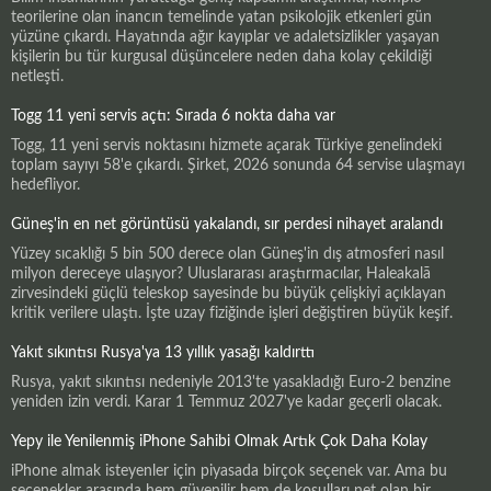
teorilerine olan inancın temelinde yatan psikolojik etkenleri gün
yüzüne çıkardı. Hayatında ağır kayıplar ve adaletsizlikler yaşayan
kişilerin bu tür kurgusal düşüncelere neden daha kolay çekildiği
netleşti.
Togg 11 yeni servis açtı: Sırada 6 nokta daha var
Togg, 11 yeni servis noktasını hizmete açarak Türkiye genelindeki
toplam sayıyı 58'e çıkardı. Şirket, 2026 sonunda 64 servise ulaşmayı
hedefliyor.
Güneş'in en net görüntüsü yakalandı, sır perdesi nihayet aralandı
Yüzey sıcaklığı 5 bin 500 derece olan Güneş'in dış atmosferi nasıl
milyon dereceye ulaşıyor? Uluslararası araştırmacılar, Haleakalā
zirvesindeki güçlü teleskop sayesinde bu büyük çelişkiyi açıklayan
kritik verilere ulaştı. İşte uzay fiziğinde işleri değiştiren büyük keşif.
Yakıt sıkıntısı Rusya'ya 13 yıllık yasağı kaldırttı
Rusya, yakıt sıkıntısı nedeniyle 2013'te yasakladığı Euro-2 benzine
yeniden izin verdi. Karar 1 Temmuz 2027'ye kadar geçerli olacak.
Yepy ile Yenilenmiş iPhone Sahibi Olmak Artık Çok Daha Kolay
iPhone almak isteyenler için piyasada birçok seçenek var. Ama bu
seçenekler arasında hem güvenilir hem de koşulları net olan bir