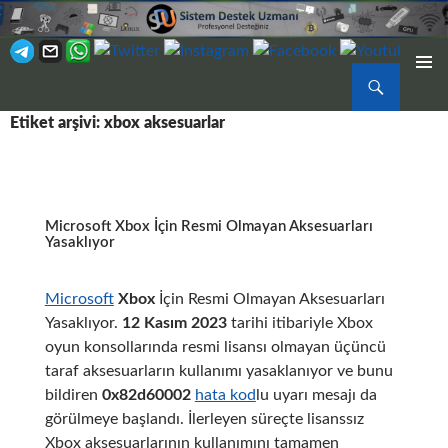
Ara
BIRINCI
İÇERIĞE
MENÜ
Etiket arşivi: xbox aksesuarlar
ATLA
Microsoft Xbox İçin Resmi Olmayan Aksesuarları
Yasaklıyor
Microsoft
Xbox
İçin Resmi Olmayan Aksesuarları
Yasaklıyor.
12 Kasım 2023
tarihi itibariyle Xbox
oyun konsollarında resmi lisansı olmayan üçüncü
taraf aksesuarların kullanımı yasaklanıyor ve bunu
bildiren
0x82d60002
hata kod
lu uyarı mesajı da
görülmeye başlandı. İlerleyen süreçte lisanssız
Xbox aksesuarlarının kullanımını tamamen