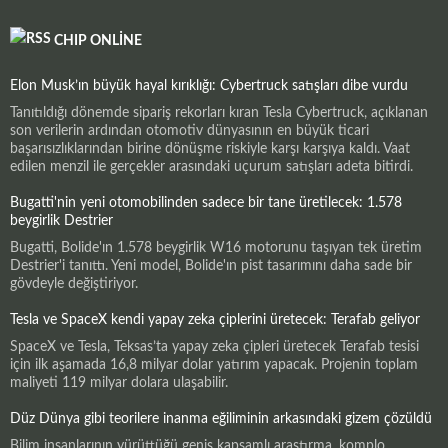
CHIP ONLINE
Elon Musk’ın büyük hayal kırıklığı: Cybertruck satışları dibe vurdu
Tanıtıldığı dönemde sipariş rekorları kıran Tesla Cybertruck, açıklanan
son verilerin ardından otomotiv dünyasının en büyük ticari
başarısızlıklarından birine dönüşme riskiyle karşı karşıya kaldı. Vaat
edilen menzil ile gerçekler arasındaki uçurum satışları adeta bitirdi.
Bugatti'nin yeni otomobilinden sadece bir tane üretilecek: 1.578
beygirlik Destrier
Bugatti, Bolide'ın 1.578 beygirlik W16 motorunu taşıyan tek üretim
Destrier'i tanıttı. Yeni model, Bolide'ın pist tasarımını daha sade bir
gövdeyle değiştiriyor.
Tesla ve SpaceX kendi yapay zeka çiplerini üretecek: Terafab geliyor
SpaceX ve Tesla, Teksas’ta yapay zeka çipleri üretecek Terafab tesisi
için ilk aşamada 16,8 milyar dolar yatırım yapacak. Projenin toplam
maliyeti 119 milyar dolara ulaşabilir.
Düz Dünya gibi teorilere inanma eğiliminin arkasındaki gizem çözüldü
Bilim insanlarının yürüttüğü geniş kapsamlı araştırma, komplo