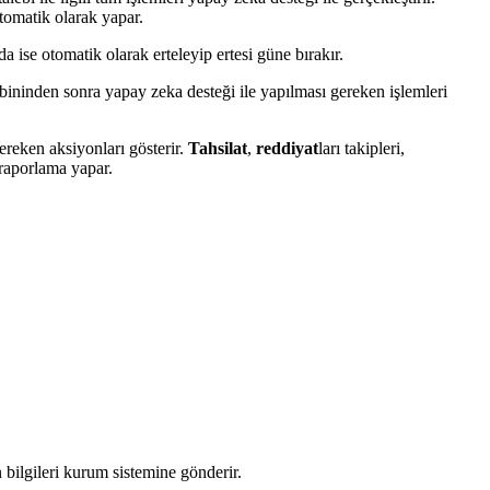
tomatik olarak yapar.
da ise otomatik olarak erteleyip ertesi güne bırakır.
lebininden sonra yapay zeka desteği ile yapılması gereken işlemleri
gereken aksiyonları gösterir.
Tahsilat
,
reddiyat
ları takipleri,
 raporlama yapar.
bilgileri kurum sistemine gönderir.