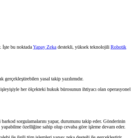
r. İşte bu noktada
Yapay Zeka
destekli, yüksek teknolojili
Robotik
 gerçekleştirebilen yasal takip yazılımıdır.
i işleyişiyle her ölçekteki hukuk bürosunun ihtiyacı olan operasyonel
i barkod sorgulamalarını yapar, durumunu takip eder. Gönderinin
yapabilme özelliğine sahip olup cevaba göre işleme devam eder.
alebi ile ilgili tüm işlemleri yapay zeka desteği ile gerçekleştirir.