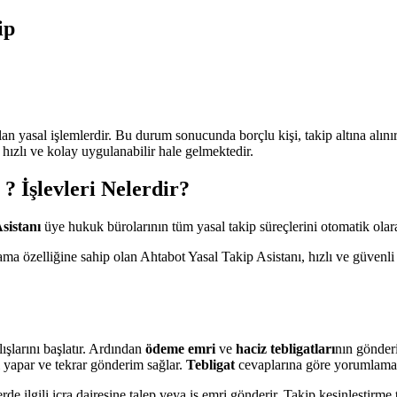
ip
an yasal işlemlerdir. Bu durum sonucunda borçlu kişi, takip altına alını
hızlı ve kolay uygulanabilir hale gelmektedir.
? İşlevleri Nelerdir?
sistanı
üye hukuk bürolarının tüm yasal takip süreçlerini otomatik olarak
lama özelliğine sahip olan Ahtabot Yasal Takip Asistanı, hızlı ve güvenl
lışlarını başlatır. Ardından
ödeme emri
ve
haciz tebligatları
nın gönder
 yapar ve tekrar gönderim sağlar.
Tebligat
cevaplarına göre yorumlama 
lerde ilgili icra dairesine talep veya iş emri gönderir. Takip kesinleştirme t