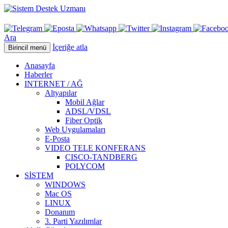
Ara
İçeriğe atla
Birincil menü
Anasayfa
Haberler
INTERNET / AĞ
Altyapılar
Mobil Ağlar
ADSL/VDSL
Fiber Optik
Web Uygulamaları
E-Posta
VIDEO TELE KONFERANS
CISCO-TANDBERG
POLYCOM
SİSTEM
WINDOWS
Mac OS
LINUX
Donanım
3. Parti Yazılımlar