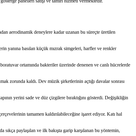
terge panelleri satışı ve tamiri hizmeti vermektedir.
ışından aerodinamik deneylere kadar uzanan bu süreçte üretilen
erin yanına basılan küçük mızrak simgeleri, harfler ve renkler
aboratuvar ortamında bakteriler üzerinde denenen ve canlı hücrelerde
amak zorunda kaldı. Dev müzik şirketlerinin açtığı davalar sonrası
ının yerini sade ve düz çizgilere bıraktığını gösterdi. Değişikliğin
çerçevelerinin tamamen kaldırılabileceğine işaret ediyor. Katı hal
a sıkça paylaşılan ve ilk bakışta garip karşılanan bu yöntemin,