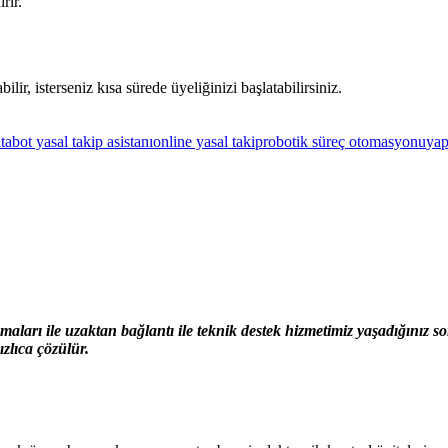
rır.
ilir, isterseniz kısa sürede üyeliğinizi başlatabilirsiniz.
tabot yasal takip asistanı
online yasal takip
robotik süreç otomasyonu
yap
ları ile uzaktan bağlantı ile teknik destek hizmetimiz yaşadığınız 
zlıca çözülür.