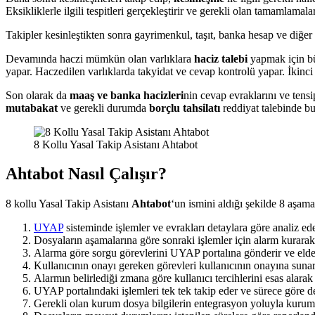
Eksikliklerle ilgili tespitleri gerçekleştirir ve gerekli olan tamamlamala
Takipler kesinleştikten sonra gayrimenkul, taşıt, banka hesap ve diğer so
Devamında haczi mümkün olan varlıklara
haciz talebi
yapmak için bür
yapar. Haczedilen varlıklarda takyidat ve cevap kontrolü yapar. İkinci
Son olarak da
maaş ve banka hacizleri
nin cevap evraklarını ve tensip
mutabakat
ve gerekli durumda
borçlu tahsilatı
reddiyat talebinde bu
8 Kollu Yasal Takip Asistanı Ahtabot
Ahtabot Nasıl Çalışır?
8 kollu Yasal Takip Asistanı
Ahtabot
‘un ismini aldığı şekilde 8 aşamal
UYAP
sisteminde işlemler ve evrakları detaylara göre analiz ede
Dosyaların aşamalarına göre sonraki işlemler için alarm kurarak 
Alarma göre sorgu görevlerini UYAP portalına gönderir ve elde 
Kullanıcının onayı gereken görevleri kullanıcının onayına sun
Alarmın belirlediği zmana göre kullanıcı tercihlerini esas alara
UYAP portalındaki işlemleri tek tek takip eder ve sürece göre d
Gerekli olan kurum dosya bilgilerin entegrasyon yoluyla kurum