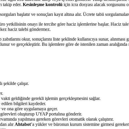
rı takip eder.
Kesinleşme kontrolü
için icra dosyası alacak sorgusunu o
rguları başlatır ve sonuçları kayıt altına alır. Ücrete tabii sorgulamalar
o yetkilisinin onayı ile tercihe göre haciz işlemlerine başlar. Haciz ta
 kez haciz talebi göndermez.
 zabıtlarını okur, sonuçlarını liste şeklinde kullanıcıya sunar, alınması 
lunur ve gerçekleştirir. Bu işlemlere göre de istenilen zaman aralığında
ı şekilde çalışır.
r.
vakti geldiğinde gerekli işlemin gerçekleşmesini sağlar.
edilen bilgileri kaydeder.
ar ve ona göre uygulamaya geçer.
k görevleri oluşturup UYAP portalına gönderir.
evamında yapılması gereken görevleri otomatik olarak çalıştırır.
dan alır
Ahtabot
’a yükler ve büronun kurum sistemine girmesi gereken 