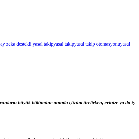
ay zeka destekli yasal takip
yasal takip
yasal takip otomasyonu
yasal
sorunların büyük bölümüne anında çözüm üretirken, evinize ya da iş