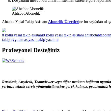
Dosyaların mevcut durumlarını istenilen sürelere göre raporlandı
Ahtabot Abonelik
Ahtabot Yasal Takip Asistanı
Abonelik Ücretleri
ne bu sayfadan ulaşab
8 kollu yasal takip asistanı
8 kollu yasal takip asistanı ahtabot
ahtabot
ah
takip uygulaması
yasal takip yazılımı
Profesyonel Desteğiniz
Rustdesk, Anydesk, Teamviewer veya diğer uzaktan bağlantı uygulama
yerinize teknik servis yönlendirilmesine gerek kalmaz, probleminiz hı