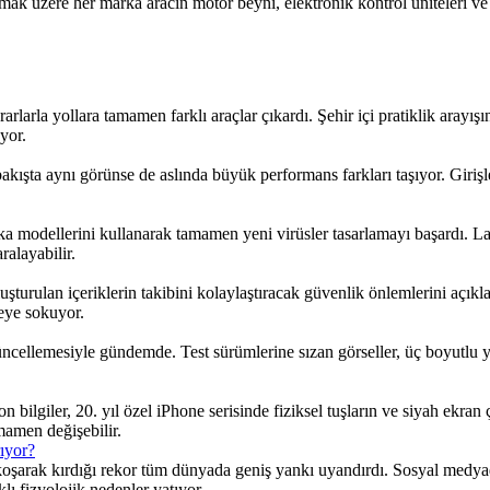
zere her marka aracın motor beyni, elektronik kontrol üniteleri ve gös
rarlarla yollara tamamen farklı araçlar çıkardı. Şehir içi pratiklik aray
yor.
bakışta aynı görünse de aslında büyük performans farkları taşıyor. Girişl
eka modellerini kullanarak tamamen yeni virüsler tasarlamayı başardı. L
ralayabilir.
şturulan içeriklerin takibini kolaylaştıracak güvenlik önlemlerini açıkl
vreye sokuyor.
ncellemesiyle gündemde. Test sürümlerine sızan görseller, üç boyutlu yap
 bilgiler, 20. yıl özel iPhone serisinde fiziksel tuşların ve siyah ekran 
mamen değişebilir.
ıyor?
koşarak kırdığı rekor tüm dünyada geniş yankı uyandırdı. Sosyal medyad
lı fizyolojik nedenler yatıyor.