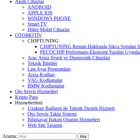
Akıllı Cihazlar
ANDROID
APPLE IOS
WINDOWS PHONE
Smart TV
Diğer Mobil Cihazlar
OTOMOTİV
CHIPTUNING
CHIPTUNING Remap Hakkında Sıkça Sorulan So
PECOCHIP Performans-Ekonomi Yazılım Uygula
Araç Arıza Tespit ve Diagnostik Cihazları
Teknik Bilgiler
Lpg Ayar Programları
Arıza Kodları
VAG Kodlamalar
BMW Kodlamalar
Oto Servis Hizmetleri
Kripto Para
Hizmetlerimiz
Uzaktan Bağlantı ile Teknik Destek Hizmeti
Oto Servis Takip Sistemi
Bilgisayar Bakım Onarım Hizmetleri
Web Site Tasarım
Arama: