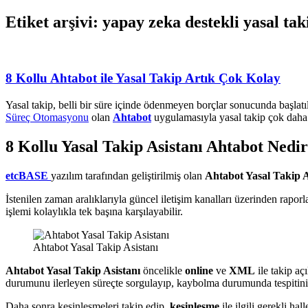
Etiket arşivi: yapay zeka destekli yasal tak
8 Kollu Ahtabot ile Yasal Takip Artık Çok Kolay
Yasal takip, belli bir süre içinde ödenmeyen borçlar sonucunda başlatıl
Süreç Otomasyonu
olan
Ahtabot
uygulamasıyla yasal takip çok daha 
8 Kollu Yasal Takip Asistanı Ahtabot Nedir 
etcBASE
yazılım tarafından geliştirilmiş olan
Ahtabot Yasal Takip A
İstenilen zaman aralıklarıyla güncel iletişim kanalları üzerinden rapor
işlemi kolaylıkla tek başına karşılayabilir.
Ahtabot Yasal Takip Asistanı
Ahtabot Yasal Takip Asistanı
öncelikle
online
ve
XML
ile takip açı
durumunu ilerleyen süreçte sorgulayıp, kaybolma durumunda tespitini
Daha sonra kesinleşmeleri takip edip,
kesinleşme
ile ilgili gerekli hal