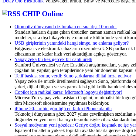
Detay Oto Elektronik
Volkswagen grubu, Bmw ve Mercedes başta olmak ü
CHIP Online
Otomotiv dünyasında iz bırakan en sıra dışı 10 model
Standart hatların dışına çıkan üreticiler, zaman zaman radikal ka
modeller, sıra dışı hikayeleriyle otomotiv kültüründe yerini koru
USB girişlerinin yanındaki hangi simge, ne anlama geliyor?
Bilgisayar ve elektronik cihazların üzerindeki USB portları ilk 
cihazınızın ne kadar hızlı veri aktardığını açıkça gösteriyor.
Yapay zeka bu kez gerçek bir canlı üretti
Stanford Üniversitesi ve Arc Enstitüsü araştırmacıları, yapay z
çoğalan bu yapılar, gen terapilerinde yeni bir dönemin kapısını a
Telif baskısı sonuç verdi: Suno şarkılarına dijital imza geliyor
Yapay zeka ile müzik üretilmesini sağlayan Suno, platformda olu
şirket, dijital filigran ve ses parmak izi gibi kritik hamleleri de
Copilot için radikal karar: Microsoft logoyu değiştiriyor!
Microsoft'un yapay zeka asistanı Copilot, minimalist bir logo gü
tüm Microsoft ekosistemine yayılması bekleniyor.
iPhone 20, tarihin gördüğü en farklı iPhone olabilir
Teknoloji dünyasının gözü 2027 yılına çevrilmişken sızdırılan son
düğmeler ve yeni nesil batarya teknolojisiyle cihaz standardı ta
Sosyal medyanın yeni gözdesi: Geriye doğru koşmak ne işe yar
İspanyol bir atletin yüksek topuklu ayakkabılarla geriye doğru 
sporcuların antrenmanlarına dahil edilmesinin arkasında çok fark