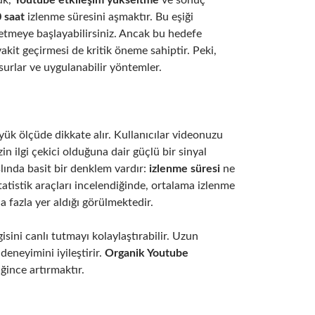
ük,
Youtube etkileşim yükseltme
ve sonuç
 saat
izlenme süresini aşmaktır. Bu eşiği
e etmeye başlayabilirsiniz. Ancak bu hedefe
vakit geçirmesi de kritik öneme sahiptir. Peki,
urlar ve uygulanabilir yöntemler.
üyük ölçüde dikkate alır. Kullanıcılar videonuzu
n ilgi çekici olduğuna dair güçlü bir sinyal
slında basit bir denklem vardır:
izlenme süresi
ne
statistik araçları incelendiğinde, ortalama izlenme
 fazla yer aldığı görülmektedir.
gisini canlı tutmayı kolaylaştırabilir. Uzun
deneyimini iyileştirir.
Organik Youtube
iğince artırmaktır.