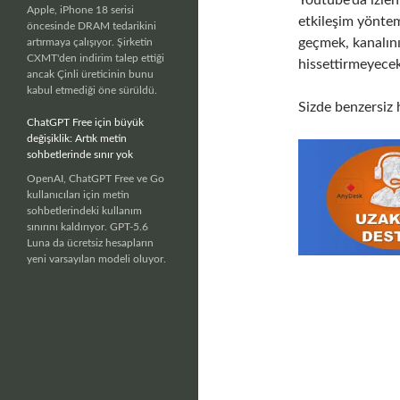
Apple, iPhone 18 serisi
etkileşim yönteml
öncesinde DRAM tedarikini
geçmek, kanalını
artırmaya çalışıyor. Şirketin
CXMT'den indirim talep ettiği
hissettirmeyecek
ancak Çinli üreticinin bunu
kabul etmediği öne sürüldü.
Sizde benzersiz
ChatGPT Free için büyük
değişiklik: Artık metin
sohbetlerinde sınır yok
OpenAI, ChatGPT Free ve Go
kullanıcıları için metin
sohbetlerindeki kullanım
sınırını kaldırıyor. GPT-5.6
Luna da ücretsiz hesapların
yeni varsayılan modeli oluyor.