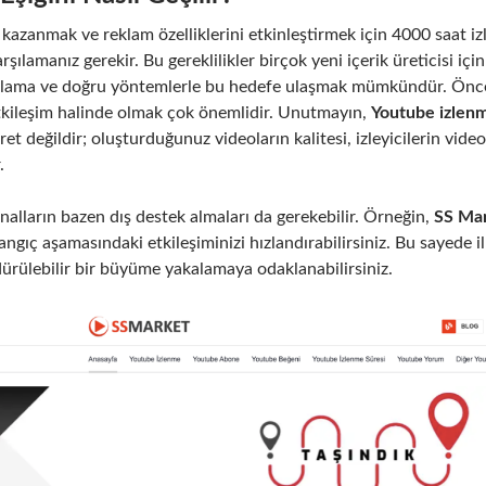
kazanmak ve reklam özelliklerini etkinleştirmek için 4000 saat iz
rşılamanız gerekir. Bu gereklilikler birçok yeni içerik üreticisi iç
lanlama ve doğru yöntemlerle bu hedefe ulaşmak mümkündür. Öncel
etkileşim halinde olmak çok önemlidir. Unutmayın,
Youtube izlenm
et değildir; oluşturduğunuz videoların kalitesi, izleyicilerin vid
.
nalların bazen dış destek almaları da gerekebilir. Örneğin,
SS Ma
angıç aşamasındaki etkileşiminizi hızlandırabilirsiniz. Bu sayede il
rdürülebilir bir büyüme yakalamaya odaklanabilirsiniz.