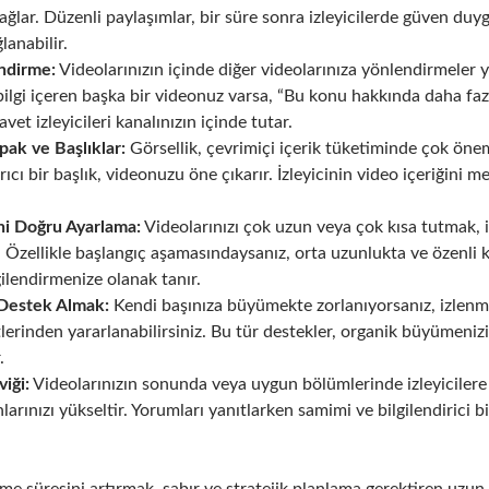
ağlar. Düzenli paylaşımlar, bir süre sonra izleyicilerde güven duyg
lanabilir.
endirme:
Videolarınızın içinde diğer videolarınıza yönlendirmeler 
bilgi içeren başka bir videonuz varsa, “Bu konu hakkında daha fazla
avet izleyicileri kanalınızın içinde tutar.
apak ve Başlıklar:
Görsellik, çevrimiçi içerik tüketiminde çok öne
ıcı bir başlık, videonuzu öne çıkarır. İzleyicinin video içeriğini 
ni Doğru Ayarlama:
Videolarınızı çok uzun veya çok kısa tutmak, 
ir. Özellikle başlangıç aşamasındaysanız, orta uzunlukta ve özenli
ilendirmenize olanak tanır.
Destek Almak:
Kendi başınıza büyümekte zorlanıyorsanız, izlenme
erinden yararlanabilirsiniz. Bu tür destekler, organik büyümeniz
.
viği:
Videolarınızın sonunda veya uygun bölümlerinde izleyiciler
nlarınızı yükseltir. Yorumları yanıtlarken samimi ve bilgilendirici
e süresini artırmak, sabır ve stratejik planlama gerektiren uzun so