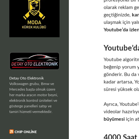
profesyonel bir
olarak reklam ge
geçtiğinizde,
kan
ulaşmak için yaln
Youtube’da izlen
Youtube’d
Youtube algoritm
beğenip yorum ya
gönderir. Bu da v
Detay Oto Elektronik
kadar artarsa, Yo
Volkswagen grubu, Bmw ve
süresi yüksek ol
Mercedes başta olmak üzere
her marka aracın motor beyni,
elektronik kontrol üniteleri ve
Ayrıca, Youtube’u
gösterge panelleri satışı ve
videolar hazırlıy
tamiri hizmeti vermektedir.
büyümesi
için a
CHIP ONLINE
4000 Saat E