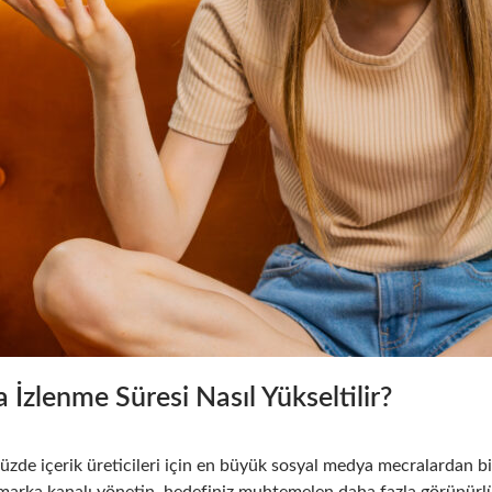
 İzlenme Süresi Nasıl Yükseltilir?
de içerik üreticileri için en büyük sosyal medya mecralardan biri o