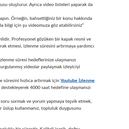
usu oluşturur. Ayrıca video listeleri yaparak da
yapın. Örneğin, bahsettiğiniz bir konu hakkında
 bilgi için şu videomuza göz atabilirsiniz”
mlidir. Profesyonel gözüken bir kapak resmi ve
merak etmesi, izlenme süresini artırmaya yardımcı
izlenme süresi hedeflerinize ulaşmanızı
 kurgulanmış videolar paylaşmak izleyiciyi
 süresini hızlıca artırmak için
Youtube İzlenme
i destekleyerek 4000 saat hedefine ulaşmanızı
e soru sormak ve yorum yapmaya teşvik etmek,
 bir üslup kullanmanız, topluluk duygusunu
luklu bir süreçtir. Kaliteli içerik, doğru