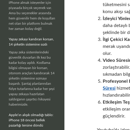
iPhone almak isteyenler için
tüketmesini s
piyasada birçok seçenek var.
konu akışı sağ
Ama bu seçenekler arasında
İzleyici Yönl
hem güvenilir hem de koşulları
net olan bir platform bulmak
daha detaylı 
her zaman kolay değil.
şeklinde bir d
İlgi Çekici K
Yapay zekayı kandıran korsan,
14 şirketin sistemine sızdı
merak uyandır
Yapay zeka sistemlerindeki
olur.
güvenlik duvarları ilk kez bu
Video Süresi
kadar kolay aşıldı. Kodlama
zorlaştırabil
bilgisi olmayan bir korsan,
otonom araçları kandırarak 14
sıkmadan bilg
şirketin sistemine sızmayı
Profesyonel 
başardı. Şantaj planlarından
Süresi
hizmetl
fidye tutarlarına kadar her şeyi
yapay zekaya hazırlatan
hızlandırabilir
saldırganın şaşırtıcı hikayesi
Etkileşim Teş
haberimizde.
etkileşim ora
Apple’ın alışık olmadığı tablo:
güçlendirir.
iPhone 18 öncesi bellek
pazarlığı tersine döndü
Youtube’da izlenm