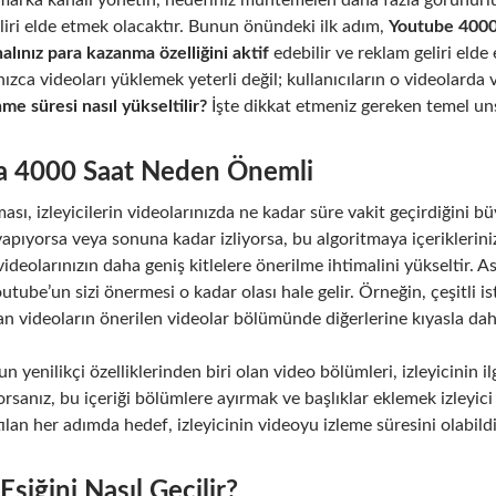
 marka kanalı yönetin, hedefiniz muhtemelen daha fazla görünürl
liri elde etmek olacaktır. Bunun önündeki ilk adım,
Youtube 4000
alınız para kazanma özelliğini aktif
edebilir ve reklam geliri eld
ızca videoları yüklemek yeterli değil; kullanıcıların o videolarda 
me süresi nasıl yükseltilir?
İşte dikkat etmeniz gereken temel uns
a 4000 Saat Neden Önemli
ası, izleyicilerin videolarınızda ne kadar süre vakit geçirdiğini b
pıyorsa veya sonuna kadar izliyorsa, bu algoritmaya içeriklerinizi
ideolarınızın daha geniş kitlelere önerilme ihtimalini yükseltir. A
utube’un sizi önermesi o kadar olası hale gelir. Örneğin, çeşitli i
an videoların önerilen videolar bölümünde diğerlerine kıyasla daha
n yenilikçi özelliklerinden biri olan video bölümleri, izleyicinin il
orsanız, bu içeriği bölümlere ayırmak ve başlıklar eklemek izleyici 
tılan her adımda hedef, izleyicinin videoyu izleme süresini olabild
şiğini Nasıl Geçilir?