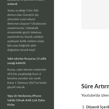
aralandı
Yüzey sıcaklığı 5 bin 500
derece olan Güneş'in dış
atmosferi nasıl milyon
dereceye ulaşıyor? Uluslararası
araştırmacılar, Haleakalā
zirvesindeki güçlü teleskop
sayesinde bu büyük çelişkiyi
açıklayan kritik verilere ulaştı.
İşte uzay fiziğinde işleri
değiştiren büyük keşif.
Yakıt sıkıntısı Rusya'ya 13 yıllık
yasağı kaldırttı
Rusya, yakıt sıkıntısı nedeniyle
2013'te yasakladığı Euro-2
benzine yeniden izin verdi.
Karar 1 Temmuz 2027'ye kadar
Süre Artır
geçerli olacak.
Youtube’da izle
Yepy ile Yenilenmiş iPhone
Sahibi Olmak Artık Çok Daha
Kolay
Düzenli İçeri