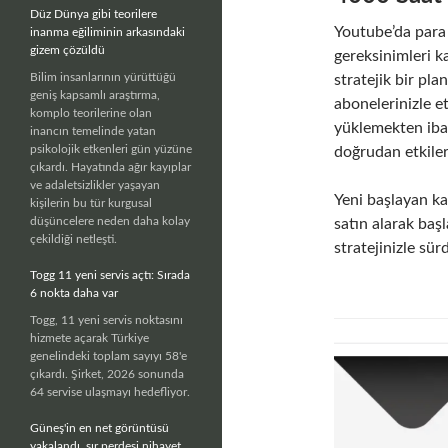
Düz Dünya gibi teorilere
Youtube’da para 
inanma eğiliminin arkasındaki
gizem çözüldü
gereksinimleri ka
Bilim insanlarının yürüttüğü
stratejik bir p
geniş kapsamlı araştırma,
abonelerinizle 
komplo teorilerine olan
yüklemekten ibar
inancın temelinde yatan
psikolojik etkenleri gün yüzüne
doğrudan etkiler
çıkardı. Hayatında ağır kayıplar
ve adaletsizlikler yaşayan
Yeni başlayan ka
kişilerin bu tür kurgusal
düşüncelere neden daha kolay
satın alarak başl
çekildiği netleşti.
stratejinizle sü
Togg 11 yeni servis açtı: Sırada
6 nokta daha var
Togg, 11 yeni servis noktasını
hizmete açarak Türkiye
genelindeki toplam sayıyı 58'e
çıkardı. Şirket, 2026 sonunda
64 servise ulaşmayı hedefliyor.
Güneş'in en net görüntüsü
yakalandı, sır perdesi nihayet