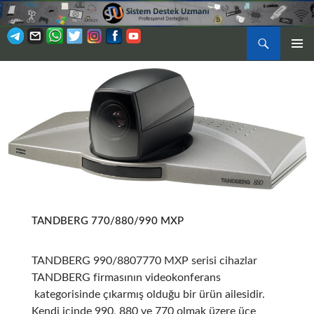
Ara
BIRINCI
İÇERIĞE
MENÜ
ATLA
TANDBERG 770/880/990 MXP
TANDBERG 990/8807770 MXP serisi cihazlar
TANDBERG firmasının videokonferans
kategorisinde çıkarmış olduğu bir ürün ailesidir.
Kendi içinde 990, 880 ve 770 olmak üzere üçe