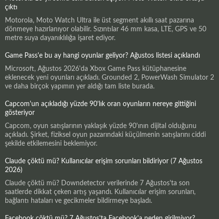
çıktı
Motorola, Moto Watch Ultra ile üst segment akıllı saat pazarına
dönmeye hazırlanıyor olabilir. Sızıntılar 46 mm kasa, LTE, GPS ve 50
metre suya dayanıklılığa işaret ediyor.
Game Pass'e bu ay hangi oyunlar geliyor? Ağustos listesi açıklandı
Microsoft, Ağustos 2026'da Xbox Game Pass kütüphanesine
eklenecek yeni oyunları açıkladı. Grounded 2, PowerWash Simulator 2
ve daha birçok yapımın yer aldığı tam liste burada.
Capcom'un açıkladığı yüzde 90'lık oran oyunların nereye gittiğini
gösteriyor
Capcom, oyun satışlarının yaklaşık yüzde 90'ının dijital olduğunu
açıkladı. Şirket, fiziksel oyun pazarındaki küçülmenin satışlarını ciddi
şekilde etkilemesini beklemiyor.
Claude çöktü mü? Kullanıcılar erişim sorunları bildiriyor (7 Ağustos
2026)
Claude çöktü mü? Downdetector verilerinde 7 Ağustos'ta son
saatlerde dikkat çeken artış yaşandı. Kullanıcılar erişim sorunları,
bağlantı hataları ve gecikmeler bildirmeye başladı.
Facebook çöktü mü? 7 Ağustos'ta Facebook'a neden girilmiyor?