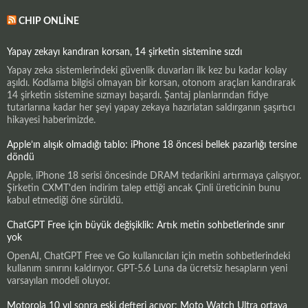
CHIP ONLINE
Yapay zekayı kandıran korsan, 14 şirketin sistemine sızdı
Yapay zeka sistemlerindeki güvenlik duvarları ilk kez bu kadar kolay
aşıldı. Kodlama bilgisi olmayan bir korsan, otonom araçları kandırarak
14 şirketin sistemine sızmayı başardı. Şantaj planlarından fidye
tutarlarına kadar her şeyi yapay zekaya hazırlatan saldırganın şaşırtıcı
hikayesi haberimizde.
Apple’ın alışık olmadığı tablo: iPhone 18 öncesi bellek pazarlığı tersine
döndü
Apple, iPhone 18 serisi öncesinde DRAM tedarikini artırmaya çalışıyor.
Şirketin CXMT'den indirim talep ettiği ancak Çinli üreticinin bunu
kabul etmediği öne sürüldü.
ChatGPT Free için büyük değişiklik: Artık metin sohbetlerinde sınır
yok
OpenAI, ChatGPT Free ve Go kullanıcıları için metin sohbetlerindeki
kullanım sınırını kaldırıyor. GPT-5.6 Luna da ücretsiz hesapların yeni
varsayılan modeli oluyor.
Motorola 10 yıl sonra eski defteri açıyor: Moto Watch Ultra ortaya