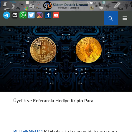
Ara
BIRINCI
İÇERIĞE
MENÜ
ATLA
Üyelik ve Referansla Hediye Kripto Para
RUTHENEUM
RTH olarak da geçen bir kripto para.