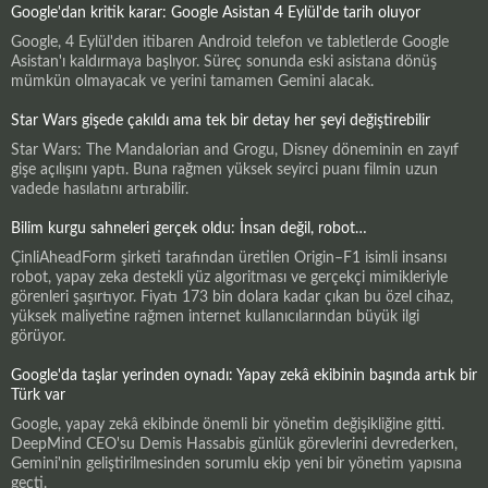
Google'dan kritik karar: Google Asistan 4 Eylül'de tarih oluyor
Google, 4 Eylül'den itibaren Android telefon ve tabletlerde Google
Asistan'ı kaldırmaya başlıyor. Süreç sonunda eski asistana dönüş
mümkün olmayacak ve yerini tamamen Gemini alacak.
Star Wars gişede çakıldı ama tek bir detay her şeyi değiştirebilir
Star Wars: The Mandalorian and Grogu, Disney döneminin en zayıf
gişe açılışını yaptı. Buna rağmen yüksek seyirci puanı filmin uzun
vadede hasılatını artırabilir.
Bilim kurgu sahneleri gerçek oldu: İnsan değil, robot…
ÇinliAheadForm şirketi tarafından üretilen Origin–F1 isimli insansı
robot, yapay zeka destekli yüz algoritması ve gerçekçi mimikleriyle
görenleri şaşırtıyor. Fiyatı 173 bin dolara kadar çıkan bu özel cihaz,
yüksek maliyetine rağmen internet kullanıcılarından büyük ilgi
görüyor.
Google'da taşlar yerinden oynadı: Yapay zekâ ekibinin başında artık bir
Türk var
Google, yapay zekâ ekibinde önemli bir yönetim değişikliğine gitti.
DeepMind CEO'su Demis Hassabis günlük görevlerini devrederken,
Gemini'nin geliştirilmesinden sorumlu ekip yeni bir yönetim yapısına
geçti.