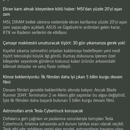
Ekran kartı almak isteyenlere kötü haber: MSI'dan yüzde 20'yi aşan
zam
MSI, DRAM bellek sıkıntısı nedeniyle ekran kartlarına yüzde 20'yi aşan
zam yapacağını açıkladı. ASUS ve Gigabyte'ın ardından gelen karar,
RTX ve Radeon serilerini de etkiliyor.
Çamaşır makinesini unutturacak tişört: 30 gün yıkamanıza gerek yok!
Kıyafet yıkama zahmetini ortadan kaldırmayı hedefleyen yeni nesil
tişört teknolojisi büyük ilgi gördü. Kumaş dokusuna işlenen özel
bileşenler sayesinde günlerce kokusuz kalan ürünün arkasındaki
bilimsel detaylar ve satış fiyatı netleşti.
Kimse beklemiyordu: İlk filmden daha iyi çıkan 5 bilim kurgu devam
filmi
Devam filmleri genelde beklentilerin altında kalıyor. Ancak Blade
Runner 2049, Terminator 2 ve Aliens gibi yapımlar bu algıyı değiştirdi.
İşte ilk filmden daha başarılı bulunan 5 bilim kurgu devam filmi.
Astronotları artık Tesla Cybertruck koruyacak
Defalarca geri çağrılan ve paslanma sorunlarıyla tartışılan Tesla
Cybertruck, fırlatma sahasında acil durum tahliye aracı olarak seçildi.
Tank gibi ağır zırhlıların yerini alan model, astronotların hayatını olası