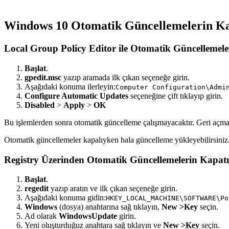
Windows 10 Otomatik Güncellemelerin Ka
Local Group Policy Editor ile Otomatik Güncellemele
Başlat
.
gpedit.msc
yazıp aramada ilk çıkan seçeneğe girin.
Aşağıdaki konuma ilerleyin:
Computer Configuration\Admi
Configure Automatic Updates
seçeneğine çift tıklayıp girin.
Disabled
>
Apply
>
OK
Bu işlemlerden sonra otomatik güncelleme çalışmayacaktır. Geri açmak
Otomatik güncellemeler kapalıyken hala güncelleme yükleyebilirsiniz
Registry Üzerinden Otomatik Güncellemelerin Kapatı
Başlat
.
regedit
yazıp aratın ve ilk çıkan seçeneğe girin.
Aşağıdaki konuma gidin:
HKEY_LOCAL_MACHINE\SOFTWARE\Po
Windows
(dosya) anahtarına sağ tıklayın,
New >
Key
seçin.
Ad olarak
WindowsUpdate
girin.
Yeni oluşturduğuz anahtara sağ tıklayın ve
New >
Key
seçin.