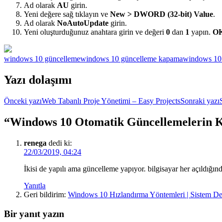
Ad olarak
AU
girin.
Yeni değere sağ tıklayın ve
New
> DWORD (32-bit) Value
.
Ad olarak
NoAutoUpdate
girin.
Yeni oluşturduğunuz anahtara girin ve değeri
0
dan
1
yapın.
O
windows 10 güncelleme
windows 10 güncelleme kapama
windows 10
Yazı dolaşımı
Önceki yazı
Web Tabanlı Proje Yönetimi – Easy Projects
Sonraki yazı
“Windows 10 Otomatik Güncellemelerin K
renega
dedi ki:
22/03/2019, 04:24
İkisi de yapılı ama güncelleme yapıyor. bilgisayar her açıldı
Yanıtla
Geri bildirim:
Windows 10 Hızlandırma Yöntemleri | Sistem D
Bir yanıt yazın