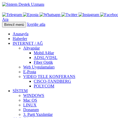
Ara
İçeriğe atla
Birincil menü
Anasayfa
Haberler
INTERNET / AĞ
Altyapılar
Mobil Ağlar
ADSL/VDSL
Fiber Optik
Web Uygulamaları
E-Posta
VIDEO TELE KONFERANS
CISCO-TANDBERG
POLYCOM
SİSTEM
WINDOWS
Mac OS
LINUX
Donanım
3. Parti Yazılımlar