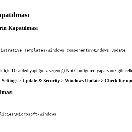
patılması
rin Kapatılması
nistrative Templates\Windows Components\Windows Update
 için Disabled yaptığınız seçeneği Not Configured yaparsanız güncelle
.
Settings
>
Update & Security
>
Windows Update >
Check for up
lması
licies\Microsoft\Windows