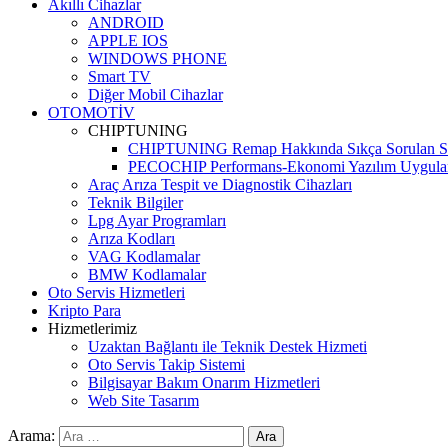
Akıllı Cihazlar
ANDROID
APPLE IOS
WINDOWS PHONE
Smart TV
Diğer Mobil Cihazlar
OTOMOTİV
CHIPTUNING
CHIPTUNING Remap Hakkında Sıkça Sorulan So
PECOCHIP Performans-Ekonomi Yazılım Uygula
Araç Arıza Tespit ve Diagnostik Cihazları
Teknik Bilgiler
Lpg Ayar Programları
Arıza Kodları
VAG Kodlamalar
BMW Kodlamalar
Oto Servis Hizmetleri
Kripto Para
Hizmetlerimiz
Uzaktan Bağlantı ile Teknik Destek Hizmeti
Oto Servis Takip Sistemi
Bilgisayar Bakım Onarım Hizmetleri
Web Site Tasarım
Arama: