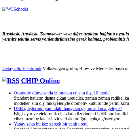
Rustdesk, Anydesk, Teamviewer veya diğer uzaktan bağlantı uygulama
yerinize teknik servis yönlendirilmesine gerek kalmaz, probleminiz hı
Detay Oto Elektronik
Volkswagen grubu, Bmw ve Mercedes başta olmak ü
CHIP Online
Otomotiv dünyasında iz bırakan en sıra dışı 10 model
Standart hatların dışına çıkan üreticiler, zaman zaman radikal ka
modeller, sıra dışı hikayeleriyle otomotiv kültüründe yerini koru
USB girişlerinin yanındaki hangi simge, ne anlama geliyor?
Bilgisayar ve elektronik cihazların üzerindeki USB portları ilk 
cihazınızın ne kadar hızlı veri aktardığını açıkça gösteriyor.
Yapay zeka bu kez gerçek bir canlı üretti