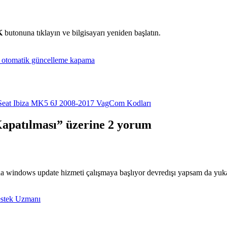
K
butonuna tıklayın ve bilgisayarı yeniden başlatın.
 otomatik güncelleme kapama
Seat Ibiza MK5 6J 2008-2017 VagCom Kodları
apatılması” üzerine 2 yorum
ğında windows update hizmeti çalışmaya başlıyor devredışı yapsam da yu
estek Uzmanı