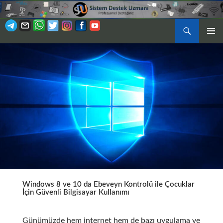
Ara
BIRINCI
İÇERIĞE
MENÜ
ATLA
Windows 8 ve 10 da Ebeveyn Kontrolü ile Çocuklar
İçin Güvenli Bilgisayar Kullanımı
Günümüzde hem internet hem de bazı uygulama ve