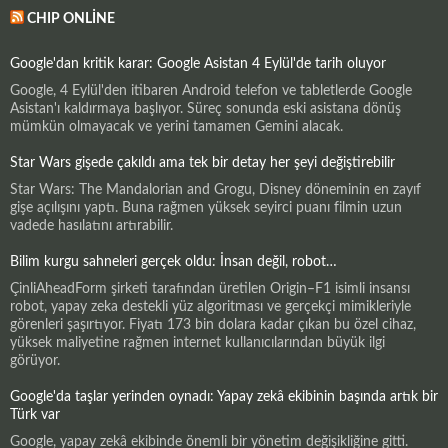
CHIP ONLINE
Google'dan kritik karar: Google Asistan 4 Eylül'de tarih oluyor
Google, 4 Eylül'den itibaren Android telefon ve tabletlerde Google
Asistan'ı kaldırmaya başlıyor. Süreç sonunda eski asistana dönüş
mümkün olmayacak ve yerini tamamen Gemini alacak.
Star Wars gişede çakıldı ama tek bir detay her şeyi değiştirebilir
Star Wars: The Mandalorian and Grogu, Disney döneminin en zayıf
gişe açılışını yaptı. Buna rağmen yüksek seyirci puanı filmin uzun
vadede hasılatını artırabilir.
Bilim kurgu sahneleri gerçek oldu: İnsan değil, robot…
ÇinliAheadForm şirketi tarafından üretilen Origin–F1 isimli insansı
robot, yapay zeka destekli yüz algoritması ve gerçekçi mimikleriyle
görenleri şaşırtıyor. Fiyatı 173 bin dolara kadar çıkan bu özel cihaz,
yüksek maliyetine rağmen internet kullanıcılarından büyük ilgi
görüyor.
Google'da taşlar yerinden oynadı: Yapay zekâ ekibinin başında artık bir
Türk var
Google, yapay zekâ ekibinde önemli bir yönetim değişikliğine gitti.