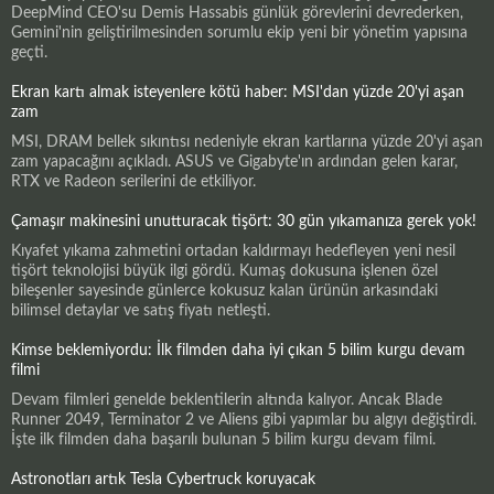
DeepMind CEO'su Demis Hassabis günlük görevlerini devrederken,
Gemini'nin geliştirilmesinden sorumlu ekip yeni bir yönetim yapısına
geçti.
Ekran kartı almak isteyenlere kötü haber: MSI'dan yüzde 20'yi aşan
zam
MSI, DRAM bellek sıkıntısı nedeniyle ekran kartlarına yüzde 20'yi aşan
zam yapacağını açıkladı. ASUS ve Gigabyte'ın ardından gelen karar,
RTX ve Radeon serilerini de etkiliyor.
Çamaşır makinesini unutturacak tişört: 30 gün yıkamanıza gerek yok!
Kıyafet yıkama zahmetini ortadan kaldırmayı hedefleyen yeni nesil
tişört teknolojisi büyük ilgi gördü. Kumaş dokusuna işlenen özel
bileşenler sayesinde günlerce kokusuz kalan ürünün arkasındaki
bilimsel detaylar ve satış fiyatı netleşti.
Kimse beklemiyordu: İlk filmden daha iyi çıkan 5 bilim kurgu devam
filmi
Devam filmleri genelde beklentilerin altında kalıyor. Ancak Blade
Runner 2049, Terminator 2 ve Aliens gibi yapımlar bu algıyı değiştirdi.
İşte ilk filmden daha başarılı bulunan 5 bilim kurgu devam filmi.
Astronotları artık Tesla Cybertruck koruyacak