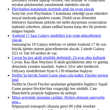
üzerinden yemek siparişi vermek, otel aramak ve Gmail'deki
seyahat planlarından yararlanmak mümkün olacak.
PlayStation kutularının üzerinde artık bu uyarı olacak
Sony'nin yeni PlayStation 5 kutularına eklediği uyarı etiketleri
sosyal medyada gündem yarattı. Diskli oyun dönemini
bitirmeye hazırlanan şirketin net tarihi duyurması oyuncuların
tepkisini çekerken, alınan radikal karara karşı dev bir protesto
dalgası başladı.
Android 17 bazı Galaxy modelleri için veda güncellemesi
olacak
Samsung'un 19 Galaxy telefonu ve tableti Android 17 ile son
büyük işletim sistemi güncellemesini alacak. Listede Galaxy
S23 ve Tab S9 serileri de var.
Caviar bu kez akıllı gözlüğü değiştirdi: 24 ayar altın kullandı
Caviar, Ray-Ban Wayfarer II akıllı gözlüklerini altın ve gümüş
detaylarla yeniden tasarladı. Sadece 24'er adet üretilecek
Odyssey modellerinin fiyatı 6.130 dolardan başlıyor.
Netflix’in büyük Squid Game planı rafa kalktı: Fincher projesi
iptal
Netflix'in David Fincher tarafından geliştirilen İngilizce Squid
Game projesi Heckler'dan vazgeçtiği öne sürüldü. Cate
Blanchett'ın projeyle bağlantısı da netleşti.
Müze arşivinde unutulan canlılar: Herkes denizatı sanıyordu
ama...
Bilgisayarlı tomografi cihazına giren 80 yıllık örnekler