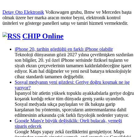
Detay Oto Elektronik
Volkswagen grubu, Bmw ve Mercedes başta
olmak üzere her marka aracın motor beyni, elektronik kontrol
üniteleri ve gösterge panelleri satışı ve tamiri hizmeti vermektedir.
CHIP Online
iPhone 20, tarihin gördüğü en farklı iPhone olabilir
Teknoloji dünyasının gözü 2027 yılına çevrilmişken sızdırılan
son bilgiler, 20. yıl özel iPhone serisinde fiziksel tuşların ve
siyah ekran çerçevelerinin tamamen kaldırılabileceğine işaret
ediyor. Katı hal düğmeler ve yeni nesil batarya teknolojisiyle
cihaz standardı tamamen değişebilir.
Sosyal medyanın yeni gözdesi: Geriye doğru koşmak ne işe
yarıyor?
İspanyol bir atletin yüksek topuklu ayakkabılarla geriye doğru
koşarak kırdığı rekor tüm dünyada geniş yankı uyandırdı.
Sosyal medyada sıkça paylaşılan ve ilk bakışta garip
karşılanan bu yöntemin, sporcuların antrenmanlarına dahil
edilmesinin arkasında çok farklı fizyolojik nedenler yatıyor.
Google Maps'e büyük değişiklik: Oteli bulacak, yemeği
sipariş edecek
Google Maps yapay zekâ özelliklerini genişletiyor. Maps