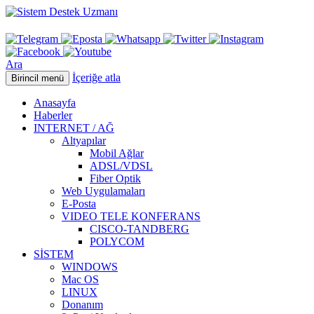
Ara
İçeriğe atla
Birincil menü
Anasayfa
Haberler
INTERNET / AĞ
Altyapılar
Mobil Ağlar
ADSL/VDSL
Fiber Optik
Web Uygulamaları
E-Posta
VIDEO TELE KONFERANS
CISCO-TANDBERG
POLYCOM
SİSTEM
WINDOWS
Mac OS
LINUX
Donanım