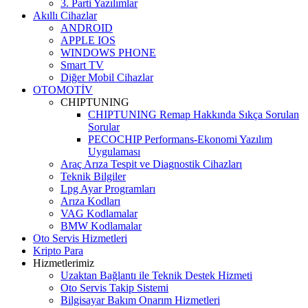
3. Parti Yazılımlar
Akıllı Cihazlar
ANDROID
APPLE IOS
WINDOWS PHONE
Smart TV
Diğer Mobil Cihazlar
OTOMOTİV
CHIPTUNING
CHIPTUNING Remap Hakkında Sıkça Sorulan
Sorular
PECOCHIP Performans-Ekonomi Yazılım
Uygulaması
Araç Arıza Tespit ve Diagnostik Cihazları
Teknik Bilgiler
Lpg Ayar Programları
Arıza Kodları
VAG Kodlamalar
BMW Kodlamalar
Oto Servis Hizmetleri
Kripto Para
Hizmetlerimiz
Uzaktan Bağlantı ile Teknik Destek Hizmeti
Oto Servis Takip Sistemi
Bilgisayar Bakım Onarım Hizmetleri