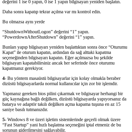
değerini 1 ise 0 yapın, 0 ise 1 yapın bilgisayarı yeniden başlatın.
Daha sonra kapatıp tekrar açılma var mı kontrol edin.
Bu olmazsa aynı yerde
“ShutdownWithoutLogon” değerini “1” yapın.
“PowerdownAfterShutdown” değerini “1” yapın.
Bunları yapıp bilgisayarı yeniden başlattıktan sonra önce “Oturumu
Kapat” ile oturum kapatın, ardından da sağ alttaki kapatma
seçeneğinden bilgisayarı kapatın. Eğer açılmazsa bu şekilde
bilgisayarı kapatabilirsiniz ancak her seferinde önce oturumu
kapatmanız gerekiyor.
4-
Bu yöntem masaüstü bilgisayarlar için kolay olmakla beraber
dizüstü bilgisayarlarda normal kullanıcılar için zor bir işlemdir.
Yapmanız gereken bios pilini çıkarmak ve bilgisayar herhangi bir
güç kaynağına bağlı değilken, dizüstü bilgisayarda yapıyorsanız da
batarya ve adaptör takılı değilken açma kapama tuşuna en az 15
saniye basılı tutmanızdır.
5-
Windows 8 ve üzeri işletim sistemlerinde geçerli olmak üzere
“Fast Startup” yani hızlı başlatma seçeneğini iptal etmeniz de bu
sorunun giderilmesini sağlayabilir.