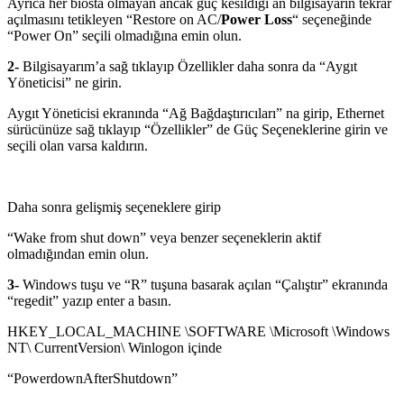
Ayrıca her biosta olmayan ancak güç kesildiği an bilgisayarın tekrar
açılmasını tetikleyen
“Restore on AC/
Power Loss
“
seçeneğinde
“Power On” seçili olmadığına emin olun.
2-
Bilgisayarım’a sağ tıklayıp Özellikler daha sonra da “Aygıt
Yöneticisi” ne girin.
Aygıt Yöneticisi ekranında “Ağ Bağdaştırıcıları” na girip, Ethernet
sürücünüze sağ tıklayıp “Özellikler” de Güç Seçeneklerine girin ve
seçili olan varsa kaldırın.
Daha sonra gelişmiş seçeneklere girip
“Wake from shut down” veya benzer seçeneklerin aktif
olmadığından emin olun.
3-
Windows tuşu ve “R” tuşuna basarak açılan “Çalıştır” ekranında
“regedit” yazıp enter a basın.
HKEY_LOCAL_MACHINE \SOFTWARE \Microsoft \Windows
NT\ CurrentVersion\ Winlogon içinde
“PowerdownAfterShutdown”