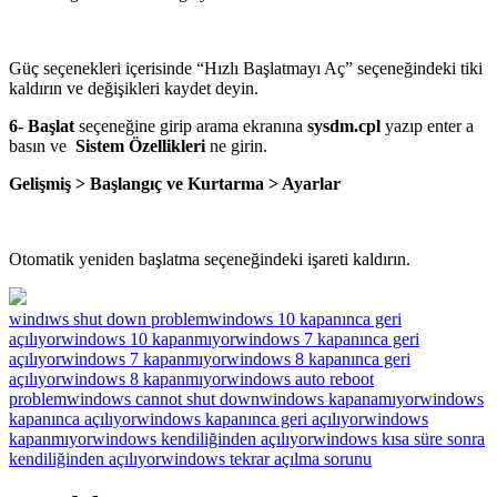
Güç seçenekleri içerisinde “Hızlı Başlatmayı Aç” seçeneğindeki tiki
kaldırın ve değişikleri kaydet deyin.
6-
Başlat
seçeneğine girip arama ekranına
sysdm.cpl
yazıp enter a
basın ve
Sistem Özellikleri
ne girin.
Gelişmiş >
Başlangıç ve Kurtarma > Ayarlar
Otomatik yeniden başlatma seçeneğindeki işareti kaldırın.
windıws shut down problem
windows 10 kapanınca geri
açılıyor
windows 10 kapanmıyor
windows 7 kapanınca geri
açılıyor
windows 7 kapanmıyor
windows 8 kapanınca geri
açılıyor
windows 8 kapanmıyor
windows auto reboot
problem
windows cannot shut down
windows kapanamıyor
windows
kapanınca açılıyor
windows kapanınca geri açılıyor
windows
kapanmıyor
windows kendiliğinden açılıyor
windows kısa süre sonra
kendiliğinden açılıyor
windows tekrar açılma sorunu