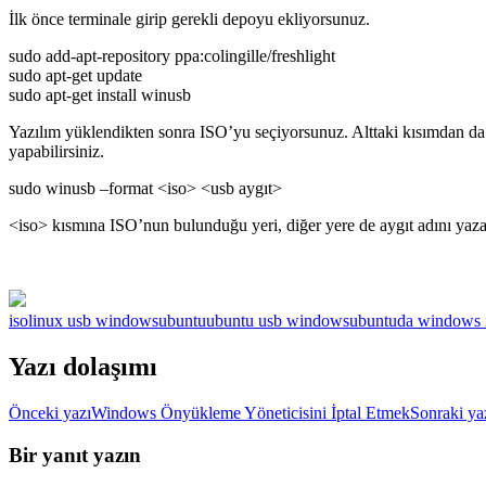
İlk önce terminale girip gerekli depoyu ekliyorsunuz.
sudo add-apt-repository ppa:colingille/freshlight
sudo apt-get update
sudo apt-get install winusb
Yazılım yüklendikten sonra ISO’yu seçiyorsunuz. Alttaki kısımdan da
yapabilirsiniz.
sudo winusb –format <iso> <usb aygıt>
<iso> kısmına ISO’nun bulunduğu yeri, diğer yere de aygıt adını yaza
iso
linux usb windows
ubuntu
ubuntu usb windows
ubuntuda windows 
Yazı dolaşımı
Önceki yazı
Windows Önyükleme Yöneticisini İptal Etmek
Sonraki ya
Bir yanıt yazın