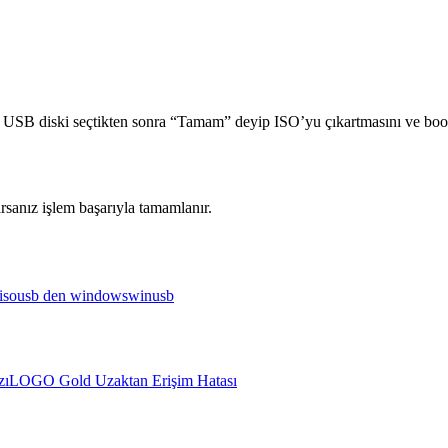
 USB diski seçtikten sonra “Tamam” deyip ISO’yu çıkartmasını ve boot 
rsanız işlem başarıyla tamamlanır.
iso
usb den windows
winusb
zı
LOGO Gold Uzaktan Erişim Hatası