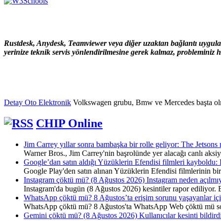
Rustdesk, Anydesk, Teamviewer veya diğer uzaktan bağlantı uygulama
yerinize teknik servis yönlendirilmesine gerek kalmaz, probleminiz hı
Detay Oto Elektronik
Volkswagen grubu, Bmw ve Mercedes başta olmak ü
CHIP Online
Jim Carrey yıllar sonra bambaşka bir rolle geliyor: The Jetsons 
Warner Bros., Jim Carrey'nin başrolünde yer alacağı canlı aksi
Google’dan satın aldığı Yüzüklerin Efendisi filmleri kayboldu: 
Google Play'den satın alınan Yüzüklerin Efendisi filmlerinin bir 
Instagram çöktü mü? (8 Ağustos 2026) Instagram neden açılmıyo
Instagram'da bugün (8 Ağustos 2026) kesintiler rapor ediliyor. B
WhatsApp çöktü mü? 8 Ağustos’ta erişim sorunu yaşayanlar için
WhatsApp çöktü mü? 8 Ağustos'ta WhatsApp Web çöktü mü sorus
Gemini çöktü mü? (8 Ağustos 2026) Kullanıcılar kesinti bildird