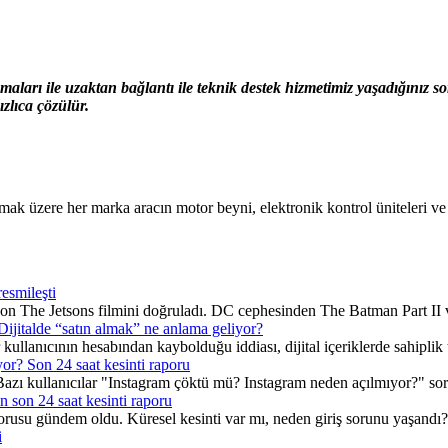
ları ile uzaktan bağlantı ile teknik destek hizmetimiz yaşadığınız 
zlıca çözülür.
zere her marka aracın motor beyni, elektronik kontrol üniteleri ve gös
resmileşti
yon The Jetsons filmini doğruladı. DC cephesinden The Batman Part II v
Dijitalde “satın almak” ne anlama geliyor?
kullanıcının hesabından kaybolduğu iddiası, dijital içeriklerde sahiplik t
r? Son 24 saat kesinti raporu
azı kullanıcılar "Instagram çöktü mü? Instagram neden açılmıyor?" sorular
 son 24 saat kesinti raporu
u gündem oldu. Küresel kesinti var mı, neden giriş sorunu yaşandı? İ
i