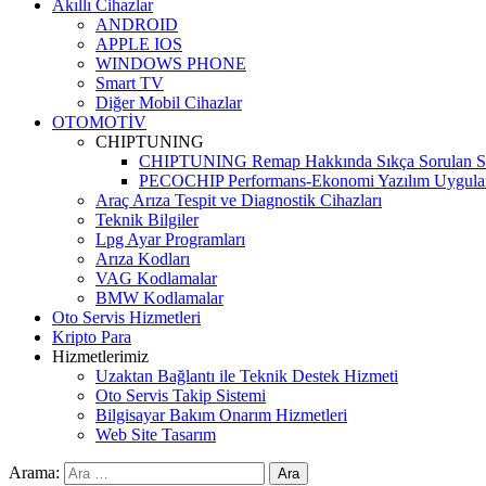
Akıllı Cihazlar
ANDROID
APPLE IOS
WINDOWS PHONE
Smart TV
Diğer Mobil Cihazlar
OTOMOTİV
CHIPTUNING
CHIPTUNING Remap Hakkında Sıkça Sorulan So
PECOCHIP Performans-Ekonomi Yazılım Uygula
Araç Arıza Tespit ve Diagnostik Cihazları
Teknik Bilgiler
Lpg Ayar Programları
Arıza Kodları
VAG Kodlamalar
BMW Kodlamalar
Oto Servis Hizmetleri
Kripto Para
Hizmetlerimiz
Uzaktan Bağlantı ile Teknik Destek Hizmeti
Oto Servis Takip Sistemi
Bilgisayar Bakım Onarım Hizmetleri
Web Site Tasarım
Arama: