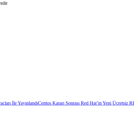
erdir
çları İle Yayınlandı
Centos Kararı Sonrası Red Hat’in Yeni Ücretsiz