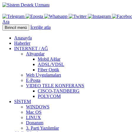
Ara
İçeriğe atla
Birincil menü
Anasayfa
Haberler
INTERNET / AĞ
Altyapılar
Mobil Ağlar
ADSL/VDSL
Fiber Optik
Web Uygulamaları
E-Posta
VIDEO TELE KONFERANS
CISCO-TANDBERG
POLYCOM
SİSTEM
WINDOWS
Mac OS
LINUX
Donanım
3. Parti Yazılımlar