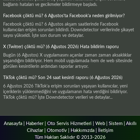
bağlantı hataları ve gecikmeler bildirmeye başladı.
Facebook çöktü mü? 6 Ağustos'ta Facebook'a neden girilmiyor?
Facebook çöktü mü? 6 Ağustos akşam saatlerinde Facebook
kullanıcıları erişim sorunları bildirdi. Downdetector verilerinde şikayet
sayısı yükseldi. İşte son durum ve detaylar.
X (Twitter) çöktü mü? (6 Ağustos 2026) Hata bildirim raporu
Bugün (6 Ağustos) X uygulamasını açanlar zaman zaman aksaklıklar
yaşandığını bildiriyor. Hem mobil uygulamada hem de web sitesinde
görülen kesintilerin ardından raporlar artıyor.
TikTok çöktü mü? Son 24 saat kesinti raporu (6 Ağustos 2026)
6 Ağustos 2026 TikTok’a erişim sorunları yaşayan kullanıcılar, yeni
içeriklerin yüklenmediğini ve uygulamanın hata verdiğini bildiriyor.
TikTok çöktü mü? İşte Downdetector verileri ve detaylar...
Anasayfa
|
Haberler
|
Oto Servis Hizmetleri
|
Web
|
Sistem
|
Akıllı
Cihazlar
|
Otomotiv
|
Hakkımızda
|
İletişim
Tüm Hakları Saklıdır © 2013-2026