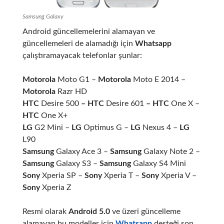
Samsung Galaxy
Android güncellemelerini alamayan ve
güncellemeleri de alamadığı için
Whatsapp
çalıştıramayacak telefonlar şunlar:
Motorola
Moto G1 –
Motorola
Moto E 2014 –
Motorola
Razr HD
HTC
Desire 500
– HTC
Desire 601
– HTC
One X –
HTC
One X+
LG
G2 Mini –
LG
Optimus G –
LG
Nexus 4 –
LG
L90
Samsung
Galaxy Ace 3 –
Samsung
Galaxy Note 2 –
Samsung
Galaxy S3 –
Samsung
Galaxy S4 Mini
Sony
Xperia SP –
Sony
Xperia T –
Sony
Xperia V –
Sony
Xperia Z
Resmi olarak
Android 5.0
ve üzeri güncelleme
alamayan bu modeller için
Whatsapp
desteği son