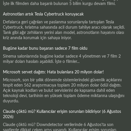
İşte ilk filmden daha başarılı bulunan 5 bilim kurgu devam filmi.
Astronotları artık Tesla Cybertruck koruyacak
Defalarca geri çağrılan ve paslanma sorunlarıyla tartışılan Tesla
Cybertruck, fırlatma sahasında acil durum tahliye aracı olarak seçildi.
Tank gibi ağır zırhlıların yerini alan model, astronotların hayatını olası
kriz anında korumak için sahaya iniyor.
Bugüne kadar bunu başaran sadece 7 film oldu
Sinema salonlarında bugüne kadar sadece 4 yönetmen ve 7 film 2
milyar doları hasılatı aşabildi. İşte o filmler...
Microsoft servet dağıttı: Hata bulanlara 20 milyon dolar!
Microsoft, son bir yıllık dönemde sistemlerindeki güvenlik açıklarını
tespit eden 562 araştırmacıya toplam 20 milyon dolar ödül dağıttı.
Açık kaynak kodları ve bulut servislerini de kapsama dahil eden
teknoloji devi, tarihinin en yüksek toplam ödeme miktarına ulaştığını
duyurdu.
Claude çöktü mü? Kullanıcılar erişim sorunları bildiriyor (6 Ağustos
2026)
Claude çöktü mü? Downdetector verilerinde 6 Ağustos'ta son
saatlerde dikkat çeken artış yaşandı. Kullanıcılar erişim sorunları,