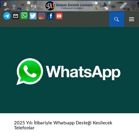
Ara
BIRINCI
İÇERIĞE
MENÜ
ATLA
2025 Yılı İtibariyle Whatsapp Desteği Kesilecek
Telefonlar