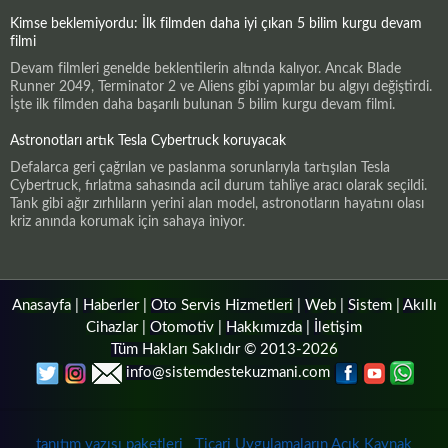
Kimse beklemiyordu: İlk filmden daha iyi çıkan 5 bilim kurgu devam
filmi
Devam filmleri genelde beklentilerin altında kalıyor. Ancak Blade
Runner 2049, Terminator 2 ve Aliens gibi yapımlar bu algıyı değiştirdi.
İşte ilk filmden daha başarılı bulunan 5 bilim kurgu devam filmi.
Astronotları artık Tesla Cybertruck koruyacak
Defalarca geri çağrılan ve paslanma sorunlarıyla tartışılan Tesla
Cybertruck, fırlatma sahasında acil durum tahliye aracı olarak seçildi.
Tank gibi ağır zırhlıların yerini alan model, astronotların hayatını olası
kriz anında korumak için sahaya iniyor.
Anasayfa
|
Haberler
|
Oto Servis Hizmetleri
|
Web
|
Sistem
|
Akıllı
Cihazlar
|
Otomotiv
|
Hakkımızda
|
İletişim
Tüm Hakları Saklıdır © 2013-2026
info@sistemdestekuzmani.com
tanıtım yazısı paketleri
Ticari Uygulamaların Açık Kaynak