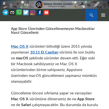
Ara
BIRINCI
İÇERIĞE
MENÜ
App Store Üzerinden Güncellenemeyen Macbooklar
ATLA
Nasıl Güncellenir
Mac OS X
sürümleri bilindiği üzere 2015 yılında
yayınlanan
10.11 El Capitan
sürümü ile son buldu
ve
macOS
şeklinde sürümler devam etti. Eğer eski
bir Macbook sahibiyseniz ve Mac OS X
sürümlerinden birine sahipseniz, Appstore
üzerinden macOS güncellemesi yapmanız mümkün
olamayabilir.
Güncelleme öncesi sıfırlama yapar ve varsayılan
Mac OS X
sürümüne dönerseniz de ne
App Store
ne de
Safari
çalışmayacaktır. Bu durumda da kurulu