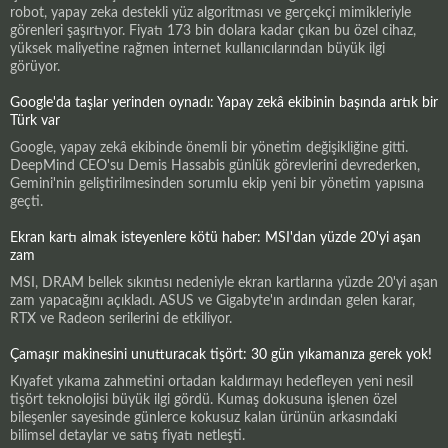
robot, yapay zeka destekli yüz algoritması ve gerçekçi mimikleriyle
görenleri şaşırtıyor. Fiyatı 173 bin dolara kadar çıkan bu özel cihaz,
yüksek maliyetine rağmen internet kullanıcılarından büyük ilgi
görüyor.
Google'da taşlar yerinden oynadı: Yapay zekâ ekibinin başında artık bir
Türk var
Google, yapay zekâ ekibinde önemli bir yönetim değişikliğine gitti.
DeepMind CEO'su Demis Hassabis günlük görevlerini devrederken,
Gemini'nin geliştirilmesinden sorumlu ekip yeni bir yönetim yapısına
geçti.
Ekran kartı almak isteyenlere kötü haber: MSI'dan yüzde 20'yi aşan
zam
MSI, DRAM bellek sıkıntısı nedeniyle ekran kartlarına yüzde 20'yi aşan
zam yapacağını açıkladı. ASUS ve Gigabyte'ın ardından gelen karar,
RTX ve Radeon serilerini de etkiliyor.
Çamaşır makinesini unutturacak tişört: 30 gün yıkamanıza gerek yok!
Kıyafet yıkama zahmetini ortadan kaldırmayı hedefleyen yeni nesil
tişört teknolojisi büyük ilgi gördü. Kumaş dokusuna işlenen özel
bileşenler sayesinde günlerce kokusuz kalan ürünün arkasındaki
bilimsel detaylar ve satış fiyatı netleşti.