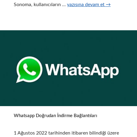
Apple
Sonoma, kullanıcıların …
yazısına devam et
→
macOS
Sonoma
Release
Candidate
Yayınlandı
Whatsapp Doğrudan İndirme Bağlantıları
1 Ağustos 2022 tarihinden itibaren bilindiği üzere