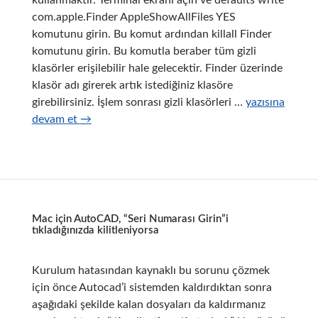
com.apple.Finder AppleShowAllFiles YES
komutunu girin. Bu komut ardından killall Finder
komutunu girin. Bu komutla beraber tüm gizli
klasörler erişilebilir hale gelecektir. Finder üzerinde
klasör adı girerek artık istediğiniz klasöre
Mac
girebilirsiniz. İşlem sonrası gizli klasörleri …
yazısına
OS
devam et
→
Var
Klasörüne
Nasıl
Erişilir?
Mac için AutoCAD, “Seri Numarası Girin”i
tıkladığınızda kilitleniyorsa
Kurulum hatasından kaynaklı bu sorunu çözmek
için önce Autocad’i sistemden kaldırdıktan sonra
aşağıdaki şekilde kalan dosyaları da kaldırmanız