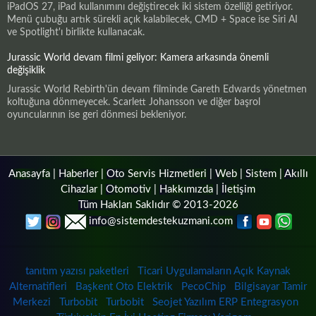
iPadOS 27, iPad kullanımını değiştirecek iki sistem özelliği getiriyor.
Menü çubuğu artık sürekli açık kalabilecek, CMD + Space ise Siri AI
ve Spotlight'ı birlikte kullanacak.
Jurassic World devam filmi geliyor: Kamera arkasında önemli
değişiklik
Jurassic World Rebirth'ün devam filminde Gareth Edwards yönetmen
koltuğuna dönmeyecek. Scarlett Johansson ve diğer başrol
oyuncularının ise geri dönmesi bekleniyor.
Anasayfa
|
Haberler
|
Oto Servis Hizmetleri
|
Web
|
Sistem
|
Akıllı
Cihazlar
|
Otomotiv
|
Hakkımızda
|
İletişim
Tüm Hakları Saklıdır © 2013-2026
info@sistemdestekuzmani.com
tanıtım yazısı paketleri
Ticari Uygulamaların Açık Kaynak
Alternatifleri
Başkent Oto Elektrik
PecoChip
Bilgisayar Tamir
Merkezi
Turbobit
Turbobit
Seojet Yazılım ERP Entegrasyon