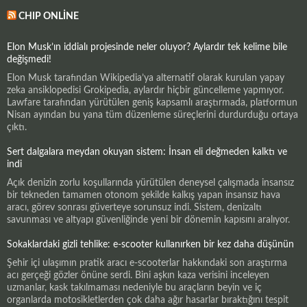
CHIP ONLINE
Elon Musk’ın iddialı projesinde neler oluyor? Aylardır tek kelime bile
değişmedi!
Elon Musk tarafından Wikipedia’ya alternatif olarak kurulan yapay
zeka ansiklopedisi Grokipedia, aylardır hiçbir güncelleme yapmıyor.
Lawfare tarafından yürütülen geniş kapsamlı araştırmada, platformun
Nisan ayından bu yana tüm düzenleme süreçlerini durdurduğu ortaya
çıktı.
Sert dalgalara meydan okuyan sistem: İnsan eli değmeden kalktı ve
indi
Açık denizin zorlu koşullarında yürütülen deneysel çalışmada insansız
bir tekneden tamamen otonom şekilde kalkış yapan insansız hava
aracı, görev sonrası güverteye sorunsuz indi. Sistem, denizaltı
savunması ve altyapı güvenliğinde yeni bir dönemin kapısını aralıyor.
Sokaklardaki gizli tehlike: e-scooter kullanırken bir kez daha düşünün
Şehir içi ulaşımın pratik aracı e-scooterlar hakkındaki son araştırma
acı gerçeği gözler önüne serdi. Bini aşkın kaza verisini inceleyen
uzmanlar, kask takılmaması nedeniyle bu araçların beyin ve iç
organlarda motosikletlerden çok daha ağır hasarlar bıraktığını tespit