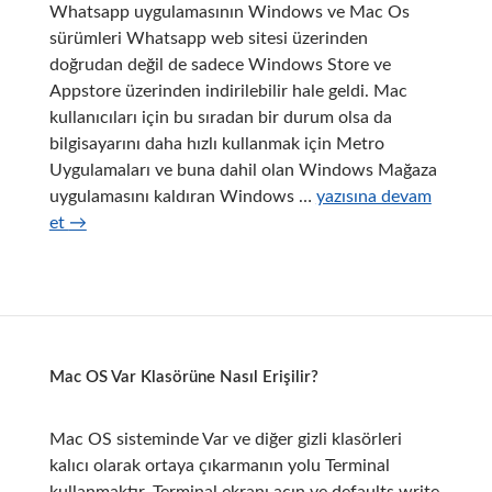
Whatsapp uygulamasının Windows ve Mac Os
sürümleri Whatsapp web sitesi üzerinden
doğrudan değil de sadece Windows Store ve
Appstore üzerinden indirilebilir hale geldi. Mac
kullanıcıları için bu sıradan bir durum olsa da
bilgisayarını daha hızlı kullanmak için Metro
Uygulamaları ve buna dahil olan Windows Mağaza
Whatsapp
uygulamasını kaldıran Windows …
yazısına devam
Doğrudan
et
→
İndirme
Bağlantıları
Mac OS Var Klasörüne Nasıl Erişilir?
Mac OS sisteminde Var ve diğer gizli klasörleri
kalıcı olarak ortaya çıkarmanın yolu Terminal
kullanmaktır. Terminal ekranı açın ve defaults write