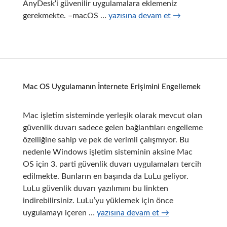
AnyDesk‘i güvenilir uygulamalara eklemeniz
Mac
gerekmekte. –macOS …
yazısına devam et
→
OS
Anydesk
Erişim
İzni
Mac OS Uygulamanın İnternete Erişimini Engellemek
Mac işletim sisteminde yerleşik olarak mevcut olan
güvenlik duvarı sadece gelen bağlantıları engelleme
özelliğine sahip ve pek de verimli çalışmıyor. Bu
nedenle Windows işletim sisteminin aksine Mac
OS için 3. parti güvenlik duvarı uygulamaları tercih
edilmekte. Bunların en başında da LuLu geliyor.
LuLu güvenlik duvarı yazılımını bu linkten
indirebilirsiniz. LuLu’yu yüklemek için önce
Mac
uygulamayı içeren …
yazısına devam et
→
OS