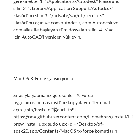
gerekmekte. 1. “/Applications/Autodesk” klasörünü
silin 2. “/Library/Application Support/Autodesk”
klasörünü silin 3. “/private/var/db/receipts”
klasörünü açın ve com.autodesk, com.Autodesk ve
com.alias ile başlayan tüm dosyaları silin. 4. Mac
için AutoCAD’i yeniden yükleyin.
Mac OS X-Force Çalışmıyorsa
Sırasıyla yapmanız gerekenler: X-Force
uygulamasını masaüstüne kopyalayın. Terminal
açın. /bin/bash -c “$(curl -fsSL
https://raw.githubusercontent.com/Homebrew/install/HE
brew install upx sudo upx -d ~/Desktop/xf-
adsk20.app/Contents/MacOS/x-force komutlarını