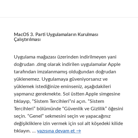
Uygulamanın
İnternete
Erişimini
Engellemek
MacOS 3. Parti Uygulamaların Kurulması
Çalıştırılması
Uygulama mağazası üzerinden indirilmeyen yani
doğrudan .dmg olarak indirilen uygulamalar Apple
tarafından imzalanmamış olduğundan doğrudan
yüklenemez. Uygulamaya güveniyorsanız ve
yüklemek istediğinize eminseniz, aşağıdakileri
yapmanız gerekmekte. Sol üstten Apple simgesine
tıklayıp, “Sistem Tercihleri“ni açın. “Sistem
Tercihleri” bölümünde “Güvenlik ve Gizlilik” öğesini
seçin. “Genel” sekmesini seçin ve yapacağınız
değişikliklere izin vermek için sol alt köşedeki kilide
MacOS
tıklayın. …
yazısına devam et
→
3.