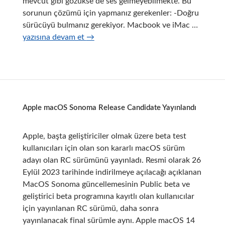
mevcut gibi gözükse de ses gelmeyebilmekte. Bu
sorunun çözümü için yapmanız gerekenler: -Doğru
Macbo
sürücüyü bulmanız gerekiyor. Macbook ve iMac …
Bootca
yazısına devam et
→
Windo
10
Ses
Sorunu
Apple macOS Sonoma Release Candidate Yayınlandı
Apple, başta geliştiriciler olmak üzere beta test
kullanıcıları için olan son kararlı macOS sürüm
adayı olan RC sürümünü yayınladı. Resmi olarak 26
Eylül 2023 tarihinde indirilmeye açılacağı açıklanan
MacOS Sonoma güncellemesinin Public beta ve
geliştirici beta programına kayıtlı olan kullanıcılar
için yayınlanan RC sürümü, daha sonra
yayınlanacak final sürümle aynı. Apple macOS 14