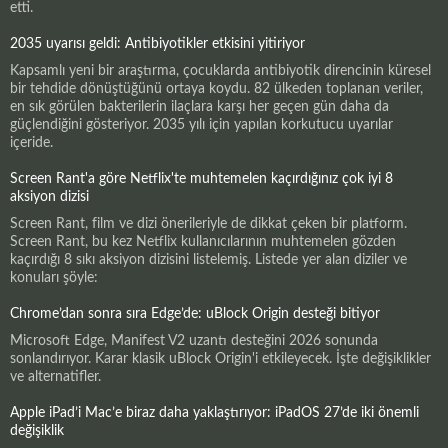
etti.
2035 uyarısı geldi: Antibiyotikler etkisini yitiriyor
Kapsamlı yeni bir araştırma, çocuklarda antibiyotik direncinin küresel
bir tehdide dönüştüğünü ortaya koydu. 82 ülkeden toplanan veriler,
en sık görülen bakterilerin ilaçlara karşı her geçen gün daha da
güçlendiğini gösteriyor. 2035 yılı için yapılan korkutucu uyarılar
içeride.
Screen Rant'a göre Netflix'te muhtemelen kaçırdığınız çok iyi 8
aksiyon dizisi
Screen Rant, film ve dizi önerileriyle de dikkat çeken bir platform.
Screen Rant, bu kez Netflix kullanıcılarının muhtemelen gözden
kaçırdığı 8 sıkı aksiyon dizisini listelemiş. Listede yer alan diziler ve
konuları şöyle:
Chrome’dan sonra sıra Edge’de: uBlock Origin desteği bitiyor
Microsoft Edge, Manifest V2 uzantı desteğini 2026 sonunda
sonlandırıyor. Karar klasik uBlock Origin'i etkileyecek. İşte değişiklikler
ve alternatifler.
Apple iPad’i Mac’e biraz daha yaklaştırıyor: iPadOS 27’de iki önemli
değişiklik