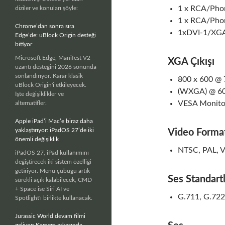
1 x RCA/Phon
diziler ve konuları şöyle:
1 x RCA/Phon
Chrome’dan sonra sıra
1xDVI-1/XGA
Edge’de: uBlock Origin desteği
bitiyor
Microsoft Edge, Manifest V2
XGA Çıkışı
uzantı desteğini 2026 sonunda
sonlandırıyor. Karar klasik
800 x 600 @ 
uBlock Origin'i etkileyecek.
(WXGA) @ 60
İşte değişiklikler ve
VESA Monito
alternatifler.
Apple iPad’i Mac’e biraz daha
yaklaştırıyor: iPadOS 27’de iki
Video Format
önemli değişiklik
NTSC, PAL, 
iPadOS 27, iPad kullanımını
değiştirecek iki sistem özelliği
getiriyor. Menü çubuğu artık
Ses Standartl
sürekli açık kalabilecek, CMD
+ Space ise Siri AI ve
G.711, G.722
Spotlight'ı birlikte kullanacak.
Jurassic World devam filmi
geliyor: Kamera arkasında