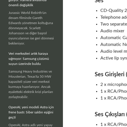
Ses
önemli değişiklik
CD-Quality 
Jurassic World Rebirth'ün
Telephone ad
devam filminde Gareth
Edwards yönetmen koltuğuna
Two separate
dönmeyecek. Scarlett
Audio mixer
Johansson ve diğer başrol
Automatic Ga
oyuncularının ise geri dönmesi
bekleniyor.
Automatic No
Audio level 
Veri merkezleri artık karaya
Active lip sy
sığmıyor: Samsung çözümü
suyun üzerinde buldu
Samsung Heavy Industries ve
Ses Girişleri
Mousterian, Texas'ta 50 MW
kapasiteli yüzer veri merkezi
2 x micropho
kurmaya hazırlanıyor. Ancak
1 x RCA/Phono
eyaletteki elektrik krizi planları
zorlaştırabilir.
1 x RCA/Phon
OpenAI, yeni modeli Astra için
frene bastı: Siber saldırı eşiğini
Ses Çıkışları
geçti
1 x RCA/Phon
OpenAI, Astra adlı yeni yapay