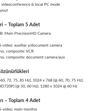
 videoconference & local PC mode
ayout
eri – Toplam 5 Adet
UB: Main PrecisionHD Camera
S-video: auxiliar y/document camera
no, composite: VCR
no, composite: document camera/aux
Çözünürlükleri
60, 72, 75, 85 Hz), 1024 x 768 (@ 60, 70, 75 Hz),
HD720P) (@ 50, 60 Hz), 1280 x 1024 @ 60 Hz
arı – Toplam 4 Adet
S-video: main monitor