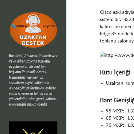
Cisco eski adıy
sistemidir. H323
kalitesine önem
Edge 85 modeller
toplantı salonuy
Rustdesk, Anydesk, Teamviewer
veya diğer uzaktan bağlantı
uygulamaları ile uzaktan
Kutu İçeriği
bağlantı ile teknik destek
hizmetimiz yaşadığınız
Uzaktan Kum
sorunların büyük bölümüne
anında çözüm üretirken, evinize
ya da iş yerinize teknik servis
yönlendirilmesine gerek kalmaz,
Bant Genişli
probleminiz hızlıca çözülür.
95 MXP: H.32
85 MXP: H.32
75 MXP: H.32