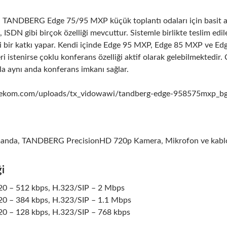
la TANDBERG Edge 75/95 MXP küçük toplantı odaları için basit am
, ISDN gibi birçok özelliği mevcuttur. Sistemle birlikte teslim edi
li bir katkı yapar. Kendi içinde Edge 95 MXP, Edge 85 MXP ve E
i istenirse çoklu konferans özelliği aktif olarak gelebilmektedir. 
la aynı anda konferans imkanı sağlar.
anda, TANDBERG PrecisionHD 720p Kamera, Mikrofon ve kablo
ği
0 – 512 kbps, H.323/SIP – 2 Mbps
0 – 384 kbps, H.323/SIP – 1.1 Mbps
0 – 128 kbps, H.323/SIP – 768 kbps