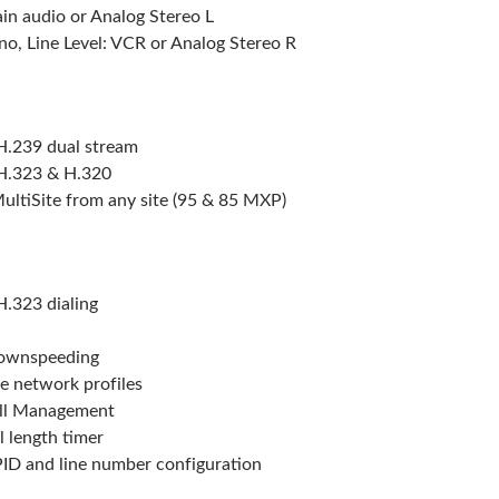
ain audio or Analog Stereo L
o, Line Level: VCR or Analog Stereo R
.239 dual stream
 H.323 & H.320
MultiSite from any site (95 & 85 MXP)
.323 dialing
ownspeeding
 network profiles
Call Management
 length timer
ID and line number configuration