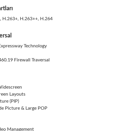
rtları
, H.263+, H.263++, H.264
ersal
pressway Technology
60.19 Firewall Traversal
Widescreen
reen Layouts
ture (PIP)
ide Picture & Large POP
Video Management