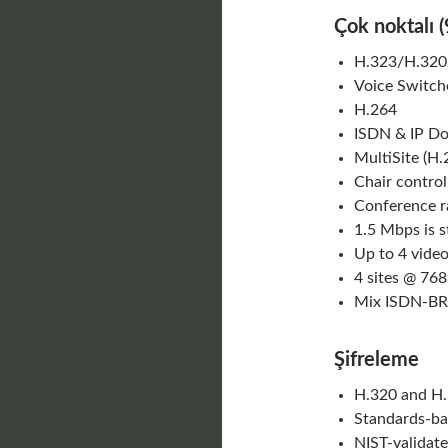
Çok noktalı 
H.323/H.320/
Voice Switch
H.264
ISDN & IP D
MultiSite (H
Chair control
Conference r
1.5 Mbps is 
Up to 4 video
4 sites @ 768
Mix ISDN-BRI
Şifreleme
H.320 and H.3
Standards-ba
NIST-validat