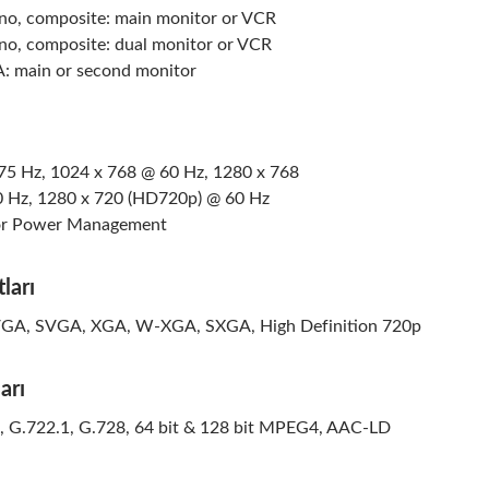
o, composite: main monitor or VCR
o, composite: dual monitor or VCR
: main or second monitor
75 Hz, 1024 x 768 @ 60 Hz, 1280 x 768
 Hz, 1280 x 720 (HD720p) @ 60 Hz
r Power Management
ları
VGA, SVGA, XGA, W-XGA, SXGA, High Definition 720p
arı
, G.722.1, G.728, 64 bit & 128 bit MPEG4, AAC-LD