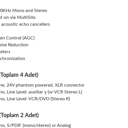
20KHz Mono and Stereo
d-on via MultiSite
 acoustic echo cancellers
in Control (AGC)
ise Reduction
meters
nchronization
 (Toplam 4 Adet)
ne, 24V phantom powered, XLR connector
, Line Level: auxiliar y (or VCR Stereo L)
o, Line Level: VCR/DVD (Stereo R)
 (Toplam 2 Adet)
o, S/PDIF (mono/stereo) or Analog