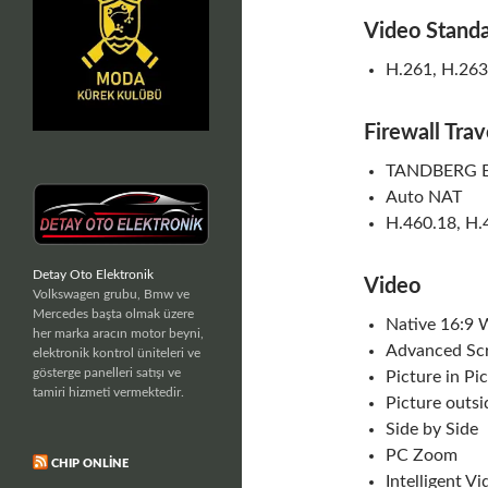
Video Standa
H.261, H.263
Firewall Trav
TANDBERG Ex
Auto NAT
H.460.18, H.4
Detay Oto Elektronik
Video
Volkswagen grubu, Bmw ve
Mercedes başta olmak üzere
Native 16:9 
her marka aracın motor beyni,
Advanced Sc
elektronik kontrol üniteleri ve
gösterge panelleri satışı ve
Picture in Pic
tamiri hizmeti vermektedir.
Picture outs
Side by Side
PC Zoom
CHIP ONLINE
Intelligent 