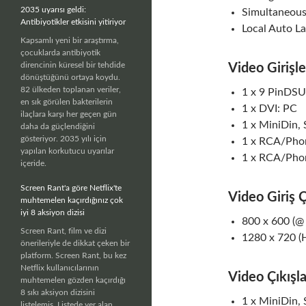
2035 uyarısı geldi:
Simultaneous
Antibiyotikler etkisini yitiriyor
Local Auto L
Kapsamlı yeni bir araştırma,
çocuklarda antibiyotik
direncinin küresel bir tehdide
Video Girişl
dönüştüğünü ortaya koydu.
82 ülkeden toplanan veriler,
1 x 9 PinDS
en sık görülen bakterilerin
1 x DVI: PC
ilaçlara karşı her geçen gün
1 x MiniDin, 
daha da güçlendiğini
gösteriyor. 2035 yılı için
1 x RCA/Pho
yapılan korkutucu uyarılar
1 x RCA/Pho
içeride.
Screen Rant'a göre Netflix'te
Video Giriş 
muhtemelen kaçırdığınız çok
iyi 8 aksiyon dizisi
800 x 600 (@ 
Screen Rant, film ve dizi
1280 x 720 (
önerileriyle de dikkat çeken bir
platform. Screen Rant, bu kez
Netflix kullanıcılarının
Video Çıkışl
muhtemelen gözden kaçırdığı
8 sıkı aksiyon dizisini
1 x MiniDin, 
listelemiş. Listede yer alan