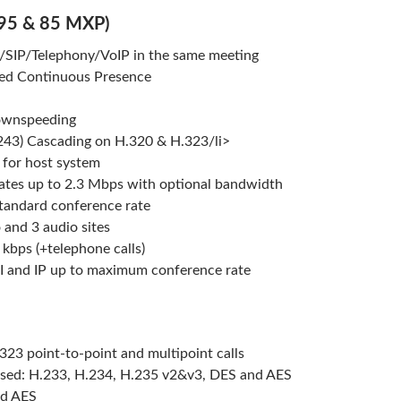
(95 & 85 MXP)
SIP/Telephony/VoIP in the same meeting
ed Continuous Presence
ownspeeding
.243) Cascading on H.320 & H.323/li>
 for host system
ates up to 2.3 Mbps with optional bandwidth
standard conference rate
 and 3 audio sites
 kbps (+telephone calls)
 and IP up to maximum conference rate
23 point-to-point and multipoint calls
sed: H.233, H.234, H.235 v2&v3, DES and AES
ed AES