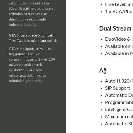
zeka modelinin kritik siber
Line Level: m
güvenlik eşiğine ulaşmasının
1 x RCA/Phon
ardından bazı çalışmaları
durdurdu ve ek güvenlik
önlemleri başlattı.
Dual Stream
GTA 6 için sadece 5 gün yetti:
DuoVideo & H
Take-Two bile rakamlara şaşırdı
Available on
GTA 6 ön siparişleri yalnızca
Available in 
beş günde Take-Two
yönetimini şaşırttı. Şirket 1,39
milyar dolarlık çeyrek
Ağ
açıklarken GTA 6 için
milyarlarca dolarlık satış
Auto H.320/H
tahminleri gündemde.
SIP Support
Automatic D
Programmable
Intelligent 
Maximum call
Automatic SP