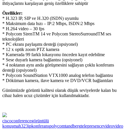
ihtiyaçlarını karşılayan geniş özelliklere sahiptir
Özellikler:
* H.323 IP, SIP ve H.320 (ISDN) uyumlu
* Maksimum data hızı – IP:2 Mbps, ISDN:2 Mbps
* H.264 video – 30 fps
* Polycom SirenTM 14 ve Polycom StereoSurroundTM ses
teknolojileri
* PC ekranı paylaşımı desteği (opsiyonel)
* 12 x optik zoom PTZ kamera
* Kamerada 99 farklı lokasyonu önceden kayıt edebilme
* Sese duyarlı kamera bağlantısı (opsiyonel)
* 4 noktanın aynı anda görüşmesini sağlayan çoklu konferans
desteği (opsiyonel)
* Polycom SoundStation VTX1000 analog telefon bağlantısı
* Döküman kamera, ilave kamera ve DVD/VCR bağlantıları
Günümüzde görüntü kalitesi olarak düşük seviyelerde kalan bu
cihaz halen ucuz çözümler için kullanılmaktadır.
cisco
conference
görüntülü
konuşma
h323
ip
konferans
polycom
tandberg
telepresence
video
video