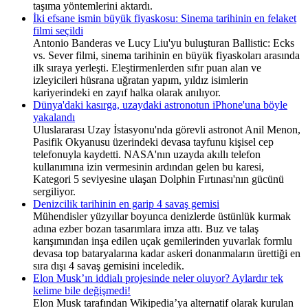
taşıma yöntemlerini aktardı.
İki efsane ismin büyük fiyaskosu: Sinema tarihinin en felaket
filmi seçildi
Antonio Banderas ve Lucy Liu'yu buluşturan Ballistic: Ecks
vs. Sever filmi, sinema tarihinin en büyük fiyaskoları arasında
ilk sıraya yerleşti. Eleştirmenlerden sıfır puan alan ve
izleyicileri hüsrana uğratan yapım, yıldız isimlerin
kariyerindeki en zayıf halka olarak anılıyor.
Dünya'daki kasırga, uzaydaki astronotun iPhone'una böyle
yakalandı
Uluslararası Uzay İstasyonu'nda görevli astronot Anil Menon,
Pasifik Okyanusu üzerindeki devasa tayfunu kişisel cep
telefonuyla kaydetti. NASA'nın uzayda akıllı telefon
kullanımına izin vermesinin ardından gelen bu karesi,
Kategori 5 seviyesine ulaşan Dolphin Fırtınası'nın gücünü
sergiliyor.
Denizcilik tarihinin en garip 4 savaş gemisi
Mühendisler yüzyıllar boyunca denizlerde üstünlük kurmak
adına ezber bozan tasarımlara imza attı. Buz ve talaş
karışımından inşa edilen uçak gemilerinden yuvarlak formlu
devasa top bataryalarına kadar askeri donanmaların ürettiği en
sıra dışı 4 savaş gemisini inceledik.
Elon Musk’ın iddialı projesinde neler oluyor? Aylardır tek
kelime bile değişmedi!
Elon Musk tarafından Wikipedia’ya alternatif olarak kurulan