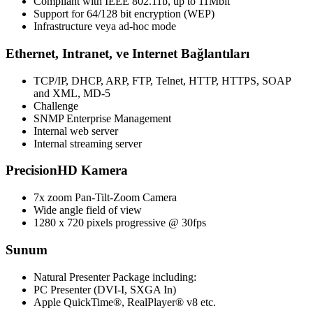
Compliant with IEEE 802.11b, up to 11Mbit
Support for 64/128 bit encryption (WEP)
Infrastructure veya ad-hoc mode
Ethernet, Intranet, ve Internet Bağlantıları
TCP/IP, DHCP, ARP, FTP, Telnet, HTTP, HTTPS, SOAP
and XML, MD-5
Challenge
SNMP Enterprise Management
Internal web server
Internal streaming server
PrecisionHD Kamera
7x zoom Pan-Tilt-Zoom Camera
Wide angle field of view
1280 x 720 pixels progressive @ 30fps
Sunum
Natural Presenter Package including:
PC Presenter (DVI-I, SXGA In)
Apple QuickTime®, RealPlayer® v8 etc.