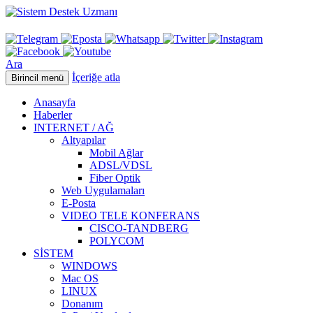
Ara
İçeriğe atla
Birincil menü
Anasayfa
Haberler
INTERNET / AĞ
Altyapılar
Mobil Ağlar
ADSL/VDSL
Fiber Optik
Web Uygulamaları
E-Posta
VIDEO TELE KONFERANS
CISCO-TANDBERG
POLYCOM
SİSTEM
WINDOWS
Mac OS
LINUX
Donanım