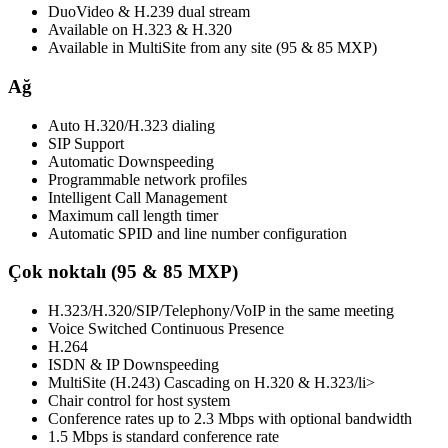
DuoVideo & H.239 dual stream
Available on H.323 & H.320
Available in MultiSite from any site (95 & 85 MXP)
Ağ
Auto H.320/H.323 dialing
SIP Support
Automatic Downspeeding
Programmable network profiles
Intelligent Call Management
Maximum call length timer
Automatic SPID and line number configuration
Çok noktalı (95 & 85 MXP)
H.323/H.320/SIP/Telephony/VoIP in the same meeting
Voice Switched Continuous Presence
H.264
ISDN & IP Downspeeding
MultiSite (H.243) Cascading on H.320 & H.323/li>
Chair control for host system
Conference rates up to 2.3 Mbps with optional bandwidth
1.5 Mbps is standard conference rate