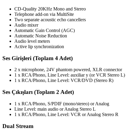
CD-Quality 20KHz Mono and Stereo
Telephone add-on via MultiSite
Two separate acoustic echo cancellers
Audio mixer
Automatic Gain Control (AGC)
Automatic Noise Reduction
Audio level meters
Active lip synchronization
Ses Girişleri (Toplam 4 Adet)
2 x microphone, 24V phantom powered, XLR connector
1 x RCA/Phono, Line Level: auxiliar y (or VCR Stereo L)
1 x RCA/Phono, Line Level: VCR/DVD (Stereo R)
Ses Çıkışları (Toplam 2 Adet)
1 x RCA/Phono, S/PDIF (mono/stereo) or Analog
Line Level: main audio or Analog Stereo L
1 x RCA/Phono, Line Level: VCR or Analog Stereo R
Dual Stream