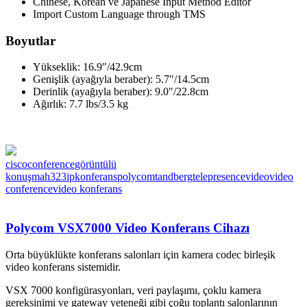
Chinese, Korean ve Japanese Input Method Editor
Import Custom Language through TMS
Boyutlar
Yükseklik: 16.9″/42.9cm
Genişlik (ayağıyla beraber): 5.7″/14.5cm
Derinlik (ayağıyla beraber): 9.0″/22.8cm
Ağırlık: 7.7 lbs/3.5 kg
cisco
conference
görüntülü
konuşma
h323
ip
konferans
polycom
tandberg
telepresence
video
video
conference
video konferans
Polycom VSX7000 Video Konferans Cihazı
Orta büyüklükte konferans salonları için kamera codec birleşik
video konferans sistemidir.
VSX 7000 konfigürasyonları, veri paylaşımı, çoklu kamera
gereksinimi ve gateway yeteneği gibi çoğu toplantı salonlarının