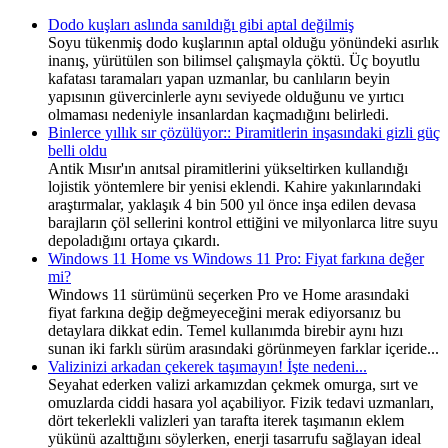
Dodo kuşları aslında sanıldığı gibi aptal değilmiş
Soyu tükenmiş dodo kuşlarının aptal olduğu yönündeki asırlık
inanış, yürütülen son bilimsel çalışmayla çöktü. Üç boyutlu
kafatası taramaları yapan uzmanlar, bu canlıların beyin
yapısının güvercinlerle aynı seviyede olduğunu ve yırtıcı
olmaması nedeniyle insanlardan kaçmadığını belirledi.
Binlerce yıllık sır çözülüyor:: Piramitlerin inşasındaki gizli güç
belli oldu
Antik Mısır'ın anıtsal piramitlerini yükseltirken kullandığı
lojistik yöntemlere bir yenisi eklendi. Kahire yakınlarındaki
araştırmalar, yaklaşık 4 bin 500 yıl önce inşa edilen devasa
barajların çöl sellerini kontrol ettiğini ve milyonlarca litre suyu
depoladığını ortaya çıkardı.
Windows 11 Home vs Windows 11 Pro: Fiyat farkına değer
mi?
Windows 11 sürümünü seçerken Pro ve Home arasındaki
fiyat farkına değip değmeyeceğini merak ediyorsanız bu
detaylara dikkat edin. Temel kullanımda birebir aynı hızı
sunan iki farklı sürüm arasındaki görünmeyen farklar içeride...
Valizinizi arkadan çekerek taşımayın! İşte nedeni...
Seyahat ederken valizi arkamızdan çekmek omurga, sırt ve
omuzlarda ciddi hasara yol açabiliyor. Fizik tedavi uzmanları,
dört tekerlekli valizleri yan tarafta iterek taşımanın eklem
yükünü azalttığını söylerken, enerji tasarrufu sağlayan ideal