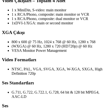
Video Çıkışları – Toplam 4 Adet
1 x MiniDin, S-video: main monitor
1 x RCA/Phono, composite: main monitor or VCR
1 x RCA/Phono, composite: dual monitor or VCR
1xDVI-1/XGA: main or second monitor
XGA Çıkışı
800 x 600 @ 75 Hz, 1024 x 768 @ 60 Hz, 1280 x 768
(WXGA) @ 60 Hz, 1280 x 720 (HD720p) @ 60 Hz
VESA Monitor Power Management
Video Formatları
NTSC, PAL, VGA, SVGA, XGA, W-XGA, SXGA, High
Definition 720p
Ses Standartları
G.711, G.722, G.722.1, G.728, 64 bit & 128 bit MPEG4,
AAC-LD
Ses