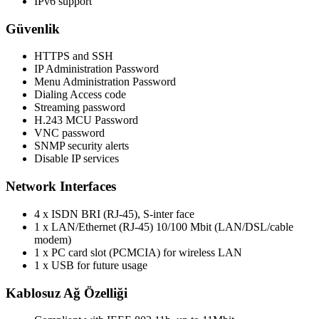
IPv6 support
Güvenlik
HTTPS and SSH
IP Administration Password
Menu Administration Password
Dialing Access code
Streaming password
H.243 MCU Password
VNC password
SNMP security alerts
Disable IP services
Network Interfaces
4 x ISDN BRI (RJ-45), S-inter face
1 x LAN/Ethernet (RJ-45) 10/100 Mbit (LAN/DSL/cable
modem)
1 x PC card slot (PCMCIA) for wireless LAN
1 x USB for future usage
Kablosuz Ağ Özelliği