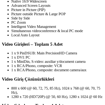
Native 16:9 Widescreen
Advanced Screen Layouts
Picture in Picture (PIP)
Picture outside Picture & Large POP
Side by Side
PC Zoom
Intelligent Video Management
Simultaneous videoconference & local PC mode
Local Auto Layout
Video Girişleri – Toplam 5 Adet
1 x 9 PinDSUB: Main PrecisionHD Camera
1 x DVI: PC
1 x MiniDin, S-video: auxiliar y/document camera
1 x RCA/Phono, composite: VCR
1 x RCA/Phono, composite: document camera/aux
Video Giriş Çözünürlükleri
800 x 600 (@ 60, 72, 75, 85 Hz), 1024 x 768 (@ 60, 70, 75
Hz),
1280 x 720 (HD720P) (@ 50, 60 Hz), 1280 x 1024 @ 60 Hz