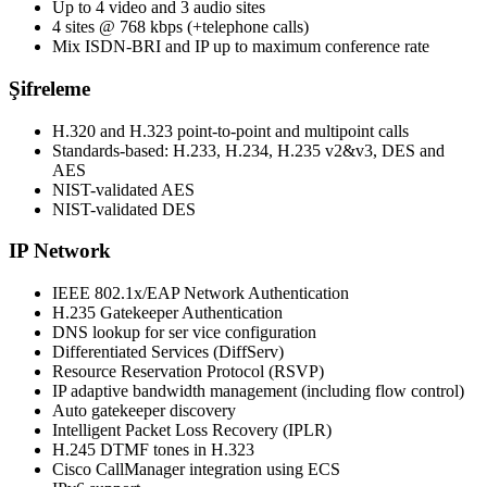
Up to 4 video and 3 audio sites
4 sites @ 768 kbps (+telephone calls)
Mix ISDN-BRI and IP up to maximum conference rate
Şifreleme
H.320 and H.323 point-to-point and multipoint calls
Standards-based: H.233, H.234, H.235 v2&v3, DES and
AES
NIST-validated AES
NIST-validated DES
IP Network
IEEE 802.1x/EAP Network Authentication
H.235 Gatekeeper Authentication
DNS lookup for ser vice configuration
Differentiated Services (DiffServ)
Resource Reservation Protocol (RSVP)
IP adaptive bandwidth management (including flow control)
Auto gatekeeper discovery
Intelligent Packet Loss Recovery (IPLR)
H.245 DTMF tones in H.323
Cisco CallManager integration using ECS