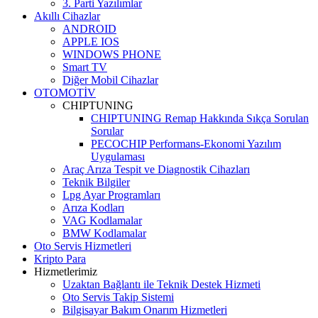
3. Parti Yazılımlar
Akıllı Cihazlar
ANDROID
APPLE IOS
WINDOWS PHONE
Smart TV
Diğer Mobil Cihazlar
OTOMOTİV
CHIPTUNING
CHIPTUNING Remap Hakkında Sıkça Sorulan
Sorular
PECOCHIP Performans-Ekonomi Yazılım
Uygulaması
Araç Arıza Tespit ve Diagnostik Cihazları
Teknik Bilgiler
Lpg Ayar Programları
Arıza Kodları
VAG Kodlamalar
BMW Kodlamalar
Oto Servis Hizmetleri
Kripto Para
Hizmetlerimiz
Uzaktan Bağlantı ile Teknik Destek Hizmeti
Oto Servis Takip Sistemi
Bilgisayar Bakım Onarım Hizmetleri