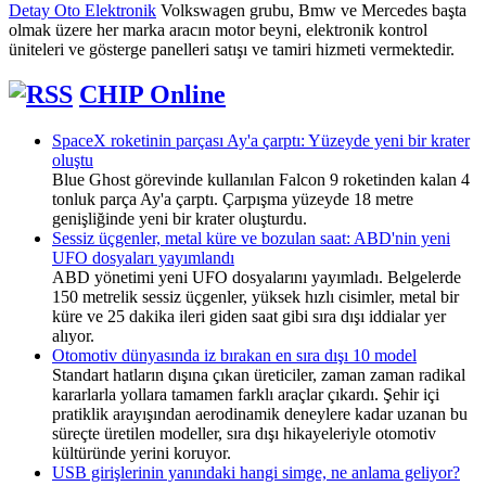
Detay Oto Elektronik
Volkswagen grubu, Bmw ve Mercedes başta
olmak üzere her marka aracın motor beyni, elektronik kontrol
üniteleri ve gösterge panelleri satışı ve tamiri hizmeti vermektedir.
CHIP Online
SpaceX roketinin parçası Ay'a çarptı: Yüzeyde yeni bir krater
oluştu
Blue Ghost görevinde kullanılan Falcon 9 roketinden kalan 4
tonluk parça Ay'a çarptı. Çarpışma yüzeyde 18 metre
genişliğinde yeni bir krater oluşturdu.
Sessiz üçgenler, metal küre ve bozulan saat: ABD'nin yeni
UFO dosyaları yayımlandı
ABD yönetimi yeni UFO dosyalarını yayımladı. Belgelerde
150 metrelik sessiz üçgenler, yüksek hızlı cisimler, metal bir
küre ve 25 dakika ileri giden saat gibi sıra dışı iddialar yer
alıyor.
Otomotiv dünyasında iz bırakan en sıra dışı 10 model
Standart hatların dışına çıkan üreticiler, zaman zaman radikal
kararlarla yollara tamamen farklı araçlar çıkardı. Şehir içi
pratiklik arayışından aerodinamik deneylere kadar uzanan bu
süreçte üretilen modeller, sıra dışı hikayeleriyle otomotiv
kültüründe yerini koruyor.
USB girişlerinin yanındaki hangi simge, ne anlama geliyor?