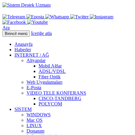
Ara
İçeriğe atla
Birincil menü
Anasayfa
Haberler
INTERNET / AĞ
Altyapılar
Mobil Ağlar
ADSL/VDSL
Fiber Optik
Web Uygulamaları
E-Posta
VIDEO TELE KONFERANS
CISCO-TANDBERG
POLYCOM
SİSTEM
WINDOWS
Mac OS
LINUX
Donanım