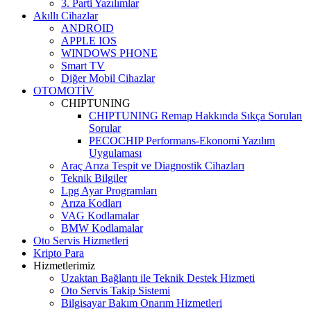
3. Parti Yazılımlar
Akıllı Cihazlar
ANDROID
APPLE IOS
WINDOWS PHONE
Smart TV
Diğer Mobil Cihazlar
OTOMOTİV
CHIPTUNING
CHIPTUNING Remap Hakkında Sıkça Sorulan
Sorular
PECOCHIP Performans-Ekonomi Yazılım
Uygulaması
Araç Arıza Tespit ve Diagnostik Cihazları
Teknik Bilgiler
Lpg Ayar Programları
Arıza Kodları
VAG Kodlamalar
BMW Kodlamalar
Oto Servis Hizmetleri
Kripto Para
Hizmetlerimiz
Uzaktan Bağlantı ile Teknik Destek Hizmeti
Oto Servis Takip Sistemi
Bilgisayar Bakım Onarım Hizmetleri