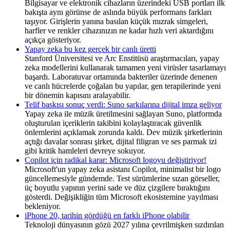
Bilgisayar ve elektronik cihazların üzerindeki USB portları ilk
bakışta aynı görünse de aslında büyük performans farkları
taşıyor. Girişlerin yanına basılan küçük mızrak simgeleri,
harfler ve renkler cihazınızın ne kadar hızlı veri aktardığını
açıkça gösteriyor.
Yapay zeka bu kez gerçek bir canlı üretti
Stanford Üniversitesi ve Arc Enstitüsü araştırmacıları, yapay
zeka modellerini kullanarak tamamen yeni virüsler tasarlamayı
başardı. Laboratuvar ortamında bakteriler üzerinde denenen
ve canlı hücrelerde çoğalan bu yapılar, gen terapilerinde yeni
bir dönemin kapısını aralayabilir.
Telif baskısı sonuç verdi: Suno şarkılarına dijital imza geliyor
Yapay zeka ile müzik üretilmesini sağlayan Suno, platformda
oluşturulan içeriklerin takibini kolaylaştıracak güvenlik
önlemlerini açıklamak zorunda kaldı. Dev müzik şirketlerinin
açtığı davalar sonrası şirket, dijital filigran ve ses parmak izi
gibi kritik hamleleri devreye sokuyor.
Copilot için radikal karar: Microsoft logoyu değiştiriyor!
Microsoft'un yapay zeka asistanı Copilot, minimalist bir logo
güncellemesiyle gündemde. Test sürümlerine sızan görseller,
üç boyutlu yapının yerini sade ve düz çizgilere bıraktığını
gösterdi. Değişikliğin tüm Microsoft ekosistemine yayılması
bekleniyor.
iPhone 20, tarihin gördüğü en farklı iPhone olabilir
Teknoloji dünyasının gözü 2027 yılına çevrilmişken sızdırılan