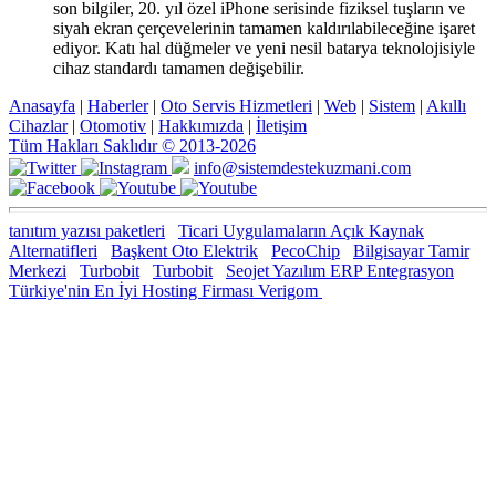
son bilgiler, 20. yıl özel iPhone serisinde fiziksel tuşların ve
siyah ekran çerçevelerinin tamamen kaldırılabileceğine işaret
ediyor. Katı hal düğmeler ve yeni nesil batarya teknolojisiyle
cihaz standardı tamamen değişebilir.
Anasayfa
|
Haberler
|
Oto Servis Hizmetleri
|
Web
|
Sistem
|
Akıllı
Cihazlar
|
Otomotiv
|
Hakkımızda
|
İletişim
Tüm Hakları Saklıdır © 2013-2026
info@sistemdestekuzmani.com
tanıtım yazısı paketleri
Ticari Uygulamaların Açık Kaynak
Alternatifleri
Başkent Oto Elektrik
PecoChip
Bilgisayar Tamir
Merkezi
Turbobit
Turbobit
Seojet Yazılım ERP Entegrasyon
Türkiye'nin En İyi Hosting Firması Verigom