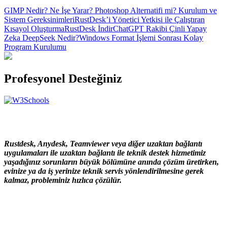
GIMP Nedir? Ne İşe Yarar? Photoshop Alternatifi mi? Kurulum ve
Sistem Gereksinimleri
RustDesk’i Yönetici Yetkisi ile Çalıştıran
Kısayol Oluşturma
RustDesk İndir
ChatGPT Rakibi Çinli Yapay
Zeka DeepSeek Nedir?
Windows Format İşlemi Sonrası Kolay
Program Kurulumu
Profesyonel Desteğiniz
Rustdesk, Anydesk, Teamviewer veya diğer uzaktan bağlantı
uygulamaları ile uzaktan bağlantı ile teknik destek hizmetimiz
yaşadığınız sorunların büyük bölümüne anında çözüm üretirken,
evinize ya da iş yerinize teknik servis yönlendirilmesine gerek
kalmaz, probleminiz hızlıca çözülür.