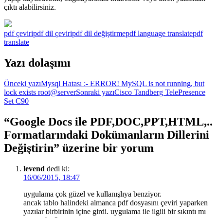
çıktı alabilirsiniz.
pdf çeviri
pdf dil çeviri
pdf dil değiştirme
pdf language translate
pdf
translate
Yazı dolaşımı
Önceki yazı
Mysql Hatası :- ERROR! MySQL is not running, but
lock exists root@server
Sonraki yazı
Cisco Tandberg TelePresence
Set C90
“Google Docs ile PDF,DOC,PPT,HTML,..
Formatlarındaki Dokümanların Dillerini
Değiştirin” üzerine bir yorum
levend
dedi ki:
16/06/2015, 18:47
uygulama çok güzel ve kullanışlıya benziyor.
ancak tablo halindeki almanca pdf dosyasını çeviri yaparken
yazılar birbirinin içine girdi. uygulama ile ilgili bir sıkıntı mı