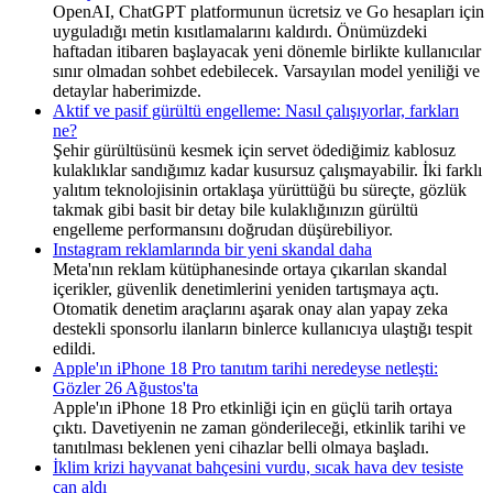
OpenAI, ChatGPT platformunun ücretsiz ve Go hesapları için
uyguladığı metin kısıtlamalarını kaldırdı. Önümüzdeki
haftadan itibaren başlayacak yeni dönemle birlikte kullanıcılar
sınır olmadan sohbet edebilecek. Varsayılan model yeniliği ve
detaylar haberimizde.
Aktif ve pasif gürültü engelleme: Nasıl çalışıyorlar, farkları
ne?
Şehir gürültüsünü kesmek için servet ödediğimiz kablosuz
kulaklıklar sandığımız kadar kusursuz çalışmayabilir. İki farklı
yalıtım teknolojisinin ortaklaşa yürüttüğü bu süreçte, gözlük
takmak gibi basit bir detay bile kulaklığınızın gürültü
engelleme performansını doğrudan düşürebiliyor.
Instagram reklamlarında bir yeni skandal daha
Meta'nın reklam kütüphanesinde ortaya çıkarılan skandal
içerikler, güvenlik denetimlerini yeniden tartışmaya açtı.
Otomatik denetim araçlarını aşarak onay alan yapay zeka
destekli sponsorlu ilanların binlerce kullanıcıya ulaştığı tespit
edildi.
Apple'ın iPhone 18 Pro tanıtım tarihi neredeyse netleşti:
Gözler 26 Ağustos'ta
Apple'ın iPhone 18 Pro etkinliği için en güçlü tarih ortaya
çıktı. Davetiyenin ne zaman gönderileceği, etkinlik tarihi ve
tanıtılması beklenen yeni cihazlar belli olmaya başladı.
İklim krizi hayvanat bahçesini vurdu, sıcak hava dev tesiste
can aldı