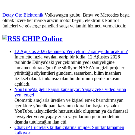
Detay Oto Elektronik
Volkswagen grubu, Bmw ve Mercedes başta
olmak üzere her marka aracın motor beyni, elektronik kontrol
üniteleri ve gösterge panelleri satışı ve tamiri hizmeti vermektedir.
CHIP Online
12 Ağustos 2026 kehaneti: Yer çekimi 7 saniye duracak mı?
İnternette hızla yayılan garip bir iddia, 12 Ağustos 2026
tarihinde Dünya'daki yer çekiminin yedi saniyeliğine
tamamen duracağını öne sürüyor. NASA'nın gizli projeler
yürüttüğü söylentileri gündemi sarsarken, bilim insanları
fiziksel olarak imkansız olan bu durumun perde arkasını
açıkladı.
YouTube'da gelir kapısı kapanıyor: Yapay zeka videolarına
yeni engel
Otomatik araçlarla üretilen ve kişisel emek barındırmayan
içeriklere yönelik para kazanma kuralları baştan yazıldı.
YouTube, izleyicilerde huzursuzluk oluşturan ya da finansal
tavsiyeler veren yapay zeka yayınlarının gelir modelinin
dışında tutulacağını ilan etti.
ChatGPT ücretsiz kullanıcılarına müjde: Sınırlar tamamen
kalkıyor