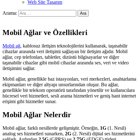
Web Site Tasarım
Arama:
Mobil Ağlar ve Özellikleri
Mobil ağ
, kablosuz iletişim teknolojilerini kullanarak, taşınabilir
cihazlar arasında veri iletişimi sağlayan bir iletişim ağıdır. Mobil
ağlar, cep telefonları, tabletler, dizüstü bilgisayarlar ve diğer
taşınabilir cihazlar gibi mobil cihazlar arasında ses, veri ve video
iletişimini sağlar.
Mobil ağlar, genellikle baz istasyonları, veri merkezleri, anahtarlama
ekipmanları ve diğer altyapı unsurlarından oluşur. Bu ağlar,
genellikle bir telekom operatörü tarafından yönetilir ve kullanıcılara
hücresel veri hizmetleri, sesli arama hizmetleri ve geniş bant internet
erişimi gibi hizmetler sunar.
Mobil Ağlar Nelerdir
Mobil ağlar, farklı nesillerde gelişmiştir. Örneğin,
1G
(1. Nesil)
analog ses hizmetleri sunarken,
2G
(2. Nesil) dijital ses hizmetlerini
sağladı. Ardından
2.5G
(GPRS) ve
2.75G
(
EDGE
) türleri