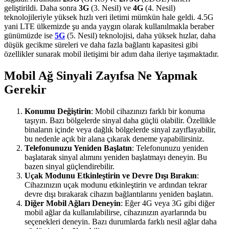
geliştirildi. Daha sonra
3G
(3. Nesil) ve
4G
(4. Nesil)
teknolojileriyle yüksek hızlı veri iletimi mümkün hale geldi. 4.5G
yani LTE ülkemizde şu anda yaygın olarak kullanılmakla beraber
günümüzde ise
5G
(5. Nesil) teknolojisi, daha yüksek hızlar, daha
düşük gecikme süreleri ve daha fazla bağlantı kapasitesi gibi
özellikler sunarak mobil iletişimi bir adım daha ileriye taşımaktadır.
Mobil Ağ Sinyali Zayıfsa Ne Yapmak
Gerekir
Konumu Değiştirin
: Mobil cihazınızı farklı bir konuma
taşıyın. Bazı bölgelerde sinyal daha güçlü olabilir. Özellikle
binaların içinde veya dağlık bölgelerde sinyal zayıflayabilir,
bu nedenle açık bir alana çıkarak deneme yapabilirsiniz.
Telefonunuzu Yeniden Başlatın
: Telefonunuzu yeniden
başlatarak sinyal alımını yeniden başlatmayı deneyin. Bu
bazen sinyal güçlendirebilir.
Uçak Modunu Etkinleştirin ve Devre Dışı Bırakın
:
Cihazınızın uçak modunu etkinleştirin ve ardından tekrar
devre dışı bırakarak cihazın bağlantılarını yeniden başlatın.
Diğer Mobil Ağları Deneyin
: Eğer 4G veya 3G gibi diğer
mobil ağlar da kullanılabilirse, cihazınızın ayarlarında bu
seçenekleri deneyin. Bazı durumlarda farklı nesil ağlar daha