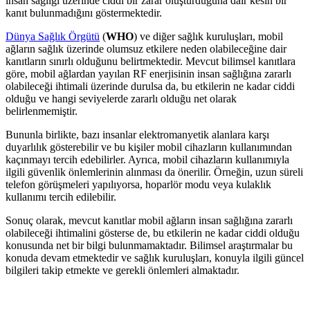
insan sağlığı üzerinde ciddi bir zarar oluşturduğuna dair kesin bir
kanıt bulunmadığını göstermektedir.
Dünya Sağlık Örgütü
(
WHO
) ve diğer sağlık kuruluşları, mobil
ağların sağlık üzerinde olumsuz etkilere neden olabileceğine dair
kanıtların sınırlı olduğunu belirtmektedir. Mevcut bilimsel kanıtlara
göre, mobil ağlardan yayılan RF enerjisinin insan sağlığına zararlı
olabileceği ihtimali üzerinde durulsa da, bu etkilerin ne kadar ciddi
olduğu ve hangi seviyelerde zararlı olduğu net olarak
belirlenmemiştir.
Bununla birlikte, bazı insanlar elektromanyetik alanlara karşı
duyarlılık gösterebilir ve bu kişiler mobil cihazların kullanımından
kaçınmayı tercih edebilirler. Ayrıca, mobil cihazların kullanımıyla
ilgili güvenlik önlemlerinin alınması da önerilir. Örneğin, uzun süreli
telefon görüşmeleri yapılıyorsa, hoparlör modu veya kulaklık
kullanımı tercih edilebilir.
Sonuç olarak, mevcut kanıtlar mobil ağların insan sağlığına zararlı
olabileceği ihtimalini gösterse de, bu etkilerin ne kadar ciddi olduğu
konusunda net bir bilgi bulunmamaktadır. Bilimsel araştırmalar bu
konuda devam etmektedir ve sağlık kuruluşları, konuyla ilgili güncel
bilgileri takip etmekte ve gerekli önlemleri almaktadır.