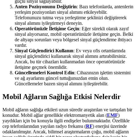
güçlü sinyal sağlayabilir.
Anten Pozisyonunu Değiştirin
: Bazı telefonlarda, antenlerin
yerleşim pozisyonları sinyal alımını etkileyebilir.
Telefonunuzu tutma veya yerleştirme şeklinizi değiştirerek
sinyal alımını iyileştirmeyi deneyin.
Operatörünüzle İletişime Geçin
: Eğer sürekli olarak zayıf
sinyal alıyorsanız, mobil operatörünüzle iletişime geçin. Belki
de altyapı sorunları veya bölgesel sinyal güçlendirme ihtiyacı
vardır.
Sinyal Güçlendirici Kullanın
: Ev veya ofis ortamlarında
sinyal güçlendirici kullanarak sinyal alımını artırabilirsiniz.
Ancak, bu tür cihazları kullanmadan önce operatörünüzle
iletişime geçmek önemlidir.
Güncellemeleri Kontrol Edin
: Cihazınızın işletim sistemini
ve ağ ayarlarını güncel tuttuğunuzdan emin olun.
Güncellemeler bazen sinyal alımını iyileştirebilir.
Mobil Ağların Sağlığa Etkisi Nelerdir
Mobil ağların sağlığa etkileri uzun süredir araştırılan ve tartışılan bir
konudur. Mobil ağlar genellikle elektromanyetik alan (
EMF
)
yaydıkları için bu konuyla ilgili endişeler bulunmaktadır. Özellikle
cep telefonlarından yayılan radyo frekansı (
RF
) enerjisi üzerinde
odaklanılmıştır. Ancak, bilimsel araştırmaların çoğu, mobil ağların