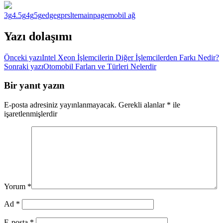
3g
4.5g
4g
5g
edge
gprs
lte
mainpage
mobil ağ
Yazı dolaşımı
Önceki yazı
Intel Xeon İşlemcilerin Diğer İşlemcilerden Farkı Nedir?
Sonraki yazı
Otomobil Farları ve Türleri Nelerdir
Bir yanıt yazın
E-posta adresiniz yayınlanmayacak.
Gerekli alanlar
*
ile
işaretlenmişlerdir
Yorum
*
Ad
*
E-posta
*