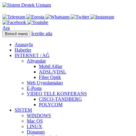
Ara
İçeriğe atla
Birincil menü
Anasayfa
Haberler
INTERNET / AĞ
Altyapılar
Mobil Ağlar
ADSL/VDSL
Fiber Optik
Web Uygulamaları
E-Posta
VIDEO TELE KONFERANS
CISCO-TANDBERG
POLYCOM
SİSTEM
WINDOWS
Mac OS
LINUX
Donanım