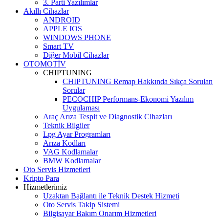
3. Parti Yazılımlar
Akıllı Cihazlar
ANDROID
APPLE IOS
WINDOWS PHONE
Smart TV
Diğer Mobil Cihazlar
OTOMOTİV
CHIPTUNING
CHIPTUNING Remap Hakkında Sıkça Sorulan
Sorular
PECOCHIP Performans-Ekonomi Yazılım
Uygulaması
Araç Arıza Tespit ve Diagnostik Cihazları
Teknik Bilgiler
Lpg Ayar Programları
Arıza Kodları
VAG Kodlamalar
BMW Kodlamalar
Oto Servis Hizmetleri
Kripto Para
Hizmetlerimiz
Uzaktan Bağlantı ile Teknik Destek Hizmeti
Oto Servis Takip Sistemi
Bilgisayar Bakım Onarım Hizmetleri