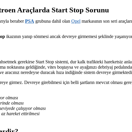
roen Araçlarda Start Stop Sorunu
arıyla beraber
PSA
grubuna dahil olan
Opel
markasının son seri araçlar
top
ikazının yanıp sönmesi ancak devreye girmemesi şeklinde yaşanıyor
hsetmek gerekirse Start Stop sistemi, dur kalk trafikteki hareketsiz an
ma noktasına geldiğinde, vites boştaysa ve ayağınızı debriyaj pedalından
a ve aracınız neredeyse duracak hıza indiğinde sistem devreye girmektedi
evreye girmez. Devreye girebilmesi için belli şartların mevcut olması ger
yor olması
erinde olması
seviyede çalışıyor olması
az hareket ettirilmesi
erdir?