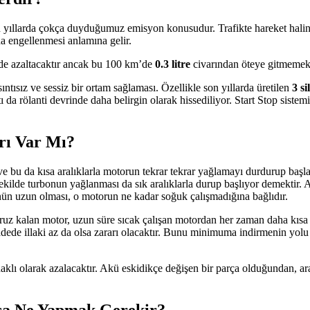
n yıllarda çokça duyduğumuz emisyon konusudur. Trafikte hareket hal
a engellenmesi anlamına gelir.
 de azaltacaktır ancak bu 100 km’de
0.3 litre
civarından öteye gitmemekt
sıntısız ve sessiz bir ortam sağlaması. Özellikle son yıllarda üretilen
3 si
ntı da rölanti devrinde daha belirgin olarak hissediliyor. Start Stop siste
arı Var Mı?
 bu da kısa aralıklarla motorun tekrar tekrar yağlamayı durdurup başla
ilde turbonun yağlanması da sık aralıklarla durup başlıyor demektir. A
nün uzun olması, o motorun ne kadar soğuk çalışmadığına bağlıdır.
ruz kalan motor, uzun süre sıcak çalışan motordan her zaman daha kısa 
dede illaki az da olsa zararı olacaktır. Bunu minimuma indirmenin yolu i
lı olarak azalacaktır. Akü eskidikçe değişen bir parça olduğundan, ara
rsa Ne Yapmak Gerekir?