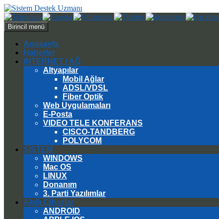
Ara
İçeriğe
Birincil menü
atla
Anasayfa
Haberler
INTERNET / AĞ
Altyapılar
Mobil Ağlar
ADSL/VDSL
Fiber Optik
Web Uygulamaları
E-Posta
VIDEO TELE KONFERANS
CISCO-TANDBERG
POLYCOM
SİSTEM
WINDOWS
Mac OS
LINUX
Donanım
3. Parti Yazılımlar
Akıllı Cihazlar
ANDROID