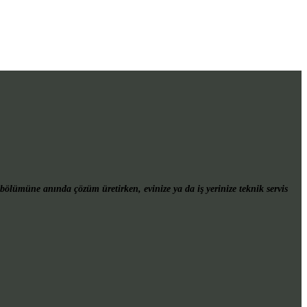
bölümüne anında çözüm üretirken, evinize ya da iş yerinize teknik servis