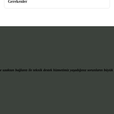
Gerekenler
 uzaktan bağlantı ile teknik destek hizmetimiz yaşadığınız sorunların büyük 