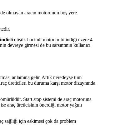
inde olmayan aracın motorunun boş yere
edir.
lindirli
düşük hacimli motorlar bilindiği üzere 4
minin devreye girmesi de bu sarsıntının kullanıcı
tması anlamına gelir. Artık neredeyse tüm
raç üreticileri bu duruma karşı motor dizaynında
ömürlüdür. Start stop sistemi de araç motoruna
se araç üreticisinin önerdiği motor yağını
ç sağlığı için eskimesi çok da problem