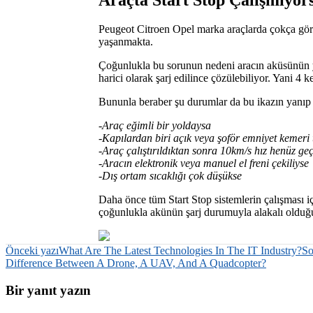
Peugeot Citroen Opel marka araçlarda çokça gör
yaşanmakta.
Çoğunlukla bu sorunun nedeni aracın aküsünün ye
harici olarak şarj edilince çözülebiliyor. Yani 4 
Bununla beraber şu durumlar da bu ikazın yanıp
-Araç eğimli bir yoldaysa
-Kapılardan biri açık veya şoför emniyet kemeri t
-Araç çalıştırıldıktan sonra 10km/s hız henüz ge
-Aracın elektronik veya manuel el freni çekiliyse
-Dış ortam sıcaklığı çok düşükse
Daha önce tüm Start Stop sistemlerin çalışması iç
çoğunlukla akünün şarj durumuyla alakalı olduğ
Yazı
Önceki yazı
What Are The Latest Technologies In The IT Industry?
So
Difference Between A Drone, A UAV, And A Quadcopter?
dolaşımı
Bir yanıt yazın