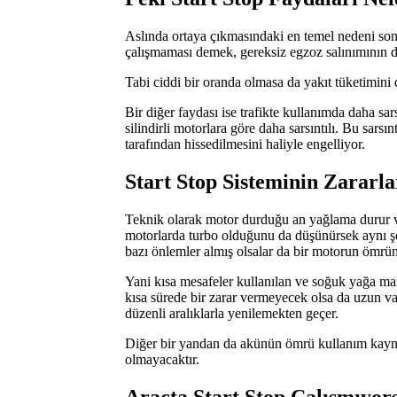
Aslında ortaya çıkmasındaki en temel nedeni so
çalışmaması demek, gereksiz egzoz salınımının d
Tabi ciddi bir oranda olmasa da yakıt tüketimini
Bir diğer faydası ise trafikte kullanımda daha sar
silindirli motorlara göre daha sarsıntılı. Bu sarsı
tarafından hissedilmesini haliyle engelliyor.
Start Stop Sisteminin Zararl
Teknik olarak motor durduğu an yağlama durur ve
motorlarda turbo olduğunu da düşünürsek aynı şek
bazı önlemler almış olsalar da bir motorun ömrü
Yani kısa mesafeler kullanılan ve soğuk yağa ma
kısa sürede bir zarar vermeyecek olsa da uzun va
düzenli aralıklarla yenilemekten geçer.
Diğer bir yandan da akünün ömrü kullanım kaynak
olmayacaktır.
Araçta Start Stop Çalışmıyo