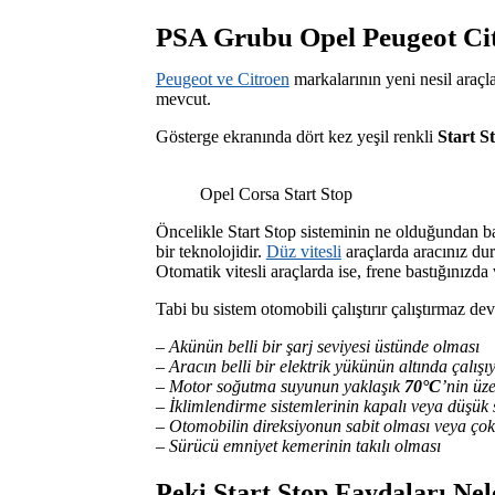
PSA Grubu Opel Peugeot Cit
Peugeot ve Citroen
markalarının yeni nesil araçl
mevcut.
Gösterge ekranında dört kez yeşil renkli
Start S
Opel Corsa Start Stop
Öncelikle Start Stop sisteminin ne olduğundan ba
bir teknolojidir.
Düz vitesli
araçlarda aracınız dur
Otomatik vitesli araçlarda ise, frene bastığınızd
Tabi bu sistem otomobili çalıştırır çalıştırmaz d
– Akünün belli bir şarj seviyesi üstünde olması
– Aracın belli bir elektrik yükünün altında çalışı
– Motor soğutma suyunun yaklaşık
70°C
’nin üz
– İklimlendirme sistemlerinin kapalı veya düşük 
– Otomobilin direksiyonun sabit olması veya çok 
– Sürücü emniyet kemerinin takılı olması
Peki Start Stop Faydaları Nel