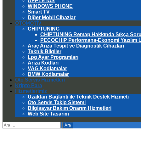
APPLE IOS
WINDOWS PHONE
Smart TV
Diğer Mobil Cihazlar
OTOMOTİV
CHIPTUNING
CHIPTUNING Remap Hakkında Sıkça Sorul
PECOCHIP Performans-Ekonomi Yazılım 
Araç Arıza Tespit ve Diagnostik Cihazları
Teknik Bilgiler
Lpg Ayar Programları
Arıza Kodları
VAG Kodlamalar
BMW Kodlamalar
Oto Servis Hizmetleri
Kripto Para
Hizmetlerimiz
Uzaktan Bağlantı ile Teknik Destek Hizmeti
Oto Servis Takip Sistemi
Bilgisayar Bakım Onarım Hizmetleri
Web Site Tasarım
Arama: