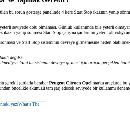
ülen bu sorun gösterge panelinde 4 kere Start Stop ikazının yanıp sön
terli seviyede dolu olmaması. Günlük kullanımda bile yeterli olmayan 
kez ikazın yanıp sönmesi Start Stop çalışma şartlarının yeterli olmadığı a
 sönmesi ve Start Stop sisteminin devreye girmemesine neden olabilmek
akılı değilse
çilmediyse. Yani bu sistemin devreye girmesi için aracın gerçekten har
in gerekli şartlarla beraber
Peugeot Citroen Opel
marka araçlarda bu ş
undan öncelikle akünüzü tam şarj edecek seviyede bir kullanımı deneme
nraki yazı
What’s The