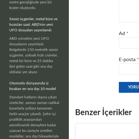
metre genişliğinde yeni bir
krater oluşturdu.
Sessiz üçgenler, metal küre ve
bozulan saat: ABD'nin yeni
UFO dosyaları yayımlandı
Ad
*
ABD yönetimi yeni UFO
dosyalarını yayımladı.
Belgelerde 150 metrelik sessiz
üçgenler, yüksek hızlı cisimler,
E-posta
*
metal bir küre ve 25 dakika
ileri giden saat gibi sıra dışı
iddialar yer alıyor.
Otomotiv dünyasında iz
bırakan en sıra dışı 10 model
Standart hatların dışına çıkan
üreticiler, zaman zaman radikal
kararlarla yollara tamamen
Benzer İçerikler
farklı araçlar çıkardı. Şehir içi
pratiklik arayışından
aerodinamik deneylere kadar
uzanan bu süreçte üretilen
modeller, sıra dışı hikayeleriyle