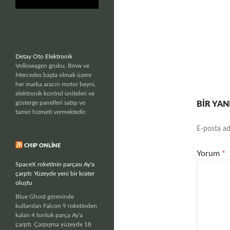
Detay Oto Elektronik
Volkswagen grubu, Bmw ve
Mercedes başta olmak üzere
her marka aracın motor beyni,
elektronik kontrol üniteleri ve
gösterge panelleri satışı ve
BIR YAN
tamiri hizmeti vermektedir.
E-posta ad
CHIP ONLINE
Yorum
*
SpaceX roketinin parçası Ay'a
çarptı: Yüzeyde yeni bir krater
oluştu
Blue Ghost görevinde
kullanılan Falcon 9 roketinden
kalan 4 tonluk parça Ay'a
çarptı. Çarpışma yüzeyde 18