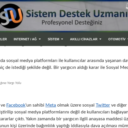
RLER
INTERNET / AĞ
SİSTEM
AKILLI CIHAZLAR
OTOMOTİV
ya Bağımlılığına Yargı Yolu
rda sosyal medya platformları ile kullanıcılar arasında yaşanan d
hiç de istediği şekilde değil. Bir yargıcın aldığı karar ile Sosyal 
ğına Yargı Yolu
ve
Facebook
‘un sahibi
Meta
olmak üzere sosyal
Twitter
ve diğer
iştirilip sosyal medya platformlarını değil de kullanıcıları bağla
rarlar çıktı. Yakın zamanda bir yargıcın ilgili anayasa maddesi üze
un kişi üzerinde bağımlılık yaptığı iddiasıyla dava açılması müm