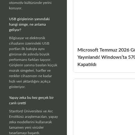
otomotiv kültüründe yerini
koruyor.
USB girişlerinin yanındaki
hangi simge, ne anlama
geliyor?
Bilgisayar ve elektronik
cihazların üzerindeki USB
portları ilk bakışta aynı
Microsoft Temmuz 2026 G
görünse de aslında büyük
Yayınlandı! Windows’ta 570
performans farkları taşıyor.
Kapatıldı
Girişlerin yanına basılan küçük
mızrak simgeleri, harfler ve
renkler cihazınızın ne kadar
hızlı veri aktardığını açıkça
gösteriyor.
Yapay zeka bu kez gerçek bir
canlı üretti
Stanford Üniversitesi ve Arc
Enstitüsü araştırmacıları, yapay
zeka modellerini kullanarak
tamamen yeni virüsler
tasarlamayı başardı.