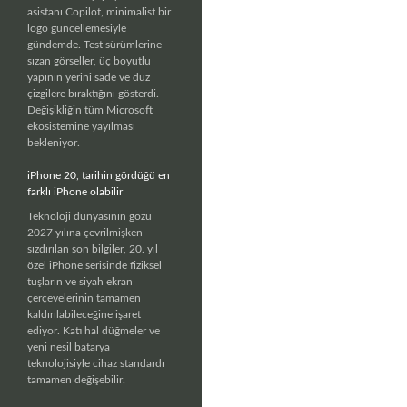
asistanı Copilot, minimalist bir
logo güncellemesiyle
gündemde. Test sürümlerine
sızan görseller, üç boyutlu
yapının yerini sade ve düz
çizgilere bıraktığını gösterdi.
Değişikliğin tüm Microsoft
ekosistemine yayılması
bekleniyor.
iPhone 20, tarihin gördüğü en
farklı iPhone olabilir
Teknoloji dünyasının gözü
2027 yılına çevrilmişken
sızdırılan son bilgiler, 20. yıl
özel iPhone serisinde fiziksel
tuşların ve siyah ekran
çerçevelerinin tamamen
kaldırılabileceğine işaret
ediyor. Katı hal düğmeler ve
yeni nesil batarya
teknolojisiyle cihaz standardı
tamamen değişebilir.