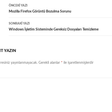
Yazı
ÖNCEKI YAZI
dolaşımı
Mozilla Firefox Görüntü Bozulma Sorunu
SONRAKI YAZI
Windows İşletim Sisteminde Gereksiz Dosyaları Temizleme
IT YAZIN
resiniz yayınlanmayacak.
Gerekli alanlar
*
ile işaretlenmişlerdir