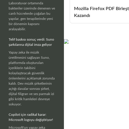
Laboratuvar ortamında
Mozilla Firefox PDF Birleşt
bakteriler üzerinde denenen ve
canlı hücrelerde çoğalan bu
Kazandı
yapılar, gen terapilerinde yeni
bir dönemin kapısını
aralayabilir.
Telif baskısı sonuç verdi: Suno
şarkılarına dijital imza geliyor
Yapay zeka ile müzik
üretilmesini sağlayan Suno,
platformda oluşturulan
içeriklerin takibini
kolaylaştıracak güvenlik
önlemlerini açıklamak zorunda
kaldı. Dev müzik şirketlerinin
açtığı davalar sonrası şirket,
dijital filigran ve ses parmak izi
gibi kritik hamleleri devreye
sokuyor.
Copilot için radikal karar:
Microsoft logoyu değiştiriyor!
Microsoft'un yapay zeka