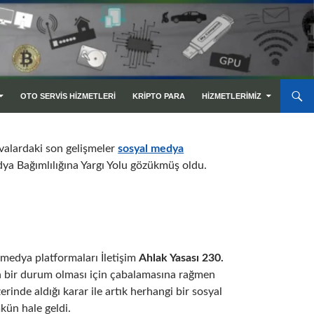
OTO SERVIS HIZMETLERI
KRIPTO PARA
HIZMETLERIMIZ
avalardaki son gelişmeler
sosyal medya
Medya Bağımlılığına Yargı Yolu gözükmüş oldu.
 medya platformaları İletişim
Ahlak Yasası 230.
yan bir durum olması için çabalamasına rağmen
rinde aldığı karar ile artık herhangi bir sosyal
kün hale geldi.