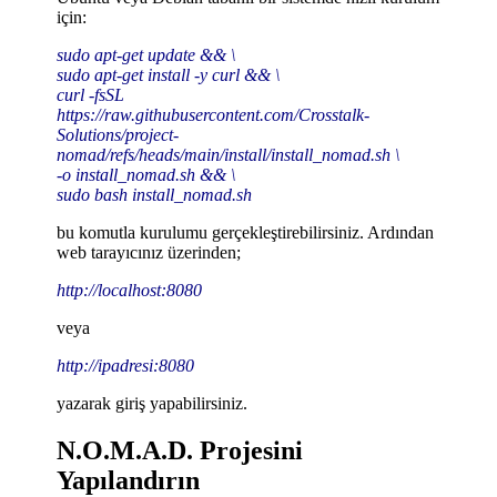
için:
sudo apt-get update && \
sudo apt-get install -y curl && \
curl -fsSL
https://raw.githubusercontent.com/Crosstalk-
Solutions/project-
nomad/refs/heads/main/install/install_nomad.sh \
-o install_nomad.sh && \
sudo bash install_nomad.sh
bu komutla kurulumu gerçekleştirebilirsiniz. Ardından
web tarayıcınız üzerinden;
http://localhost:8080
veya
http://ipadresi:8080
yazarak giriş yapabilirsiniz.
N.O.M.A.D. Projesini
Yapılandırın