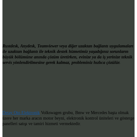
Rustdesk, Anydesk, Teamviewer veya diğer uzaktan bağlantı uygulamaları
ile uzaktan bağlantı ile teknik destek hizmetimiz yaşadığınız sorunların
büyük bölümüne anında çözüm üretirken, evinize ya da iş yerinize teknik
servis yönlendirilmesine gerek kalmaz, probleminiz hızlıca çözülür.
Detay Oto Elektronik
Volkswagen grubu, Bmw ve Mercedes başta olmak
üzere her marka aracın motor beyni, elektronik kontrol üniteleri ve gösterge
panelleri satışı ve tamiri hizmeti vermektedir.