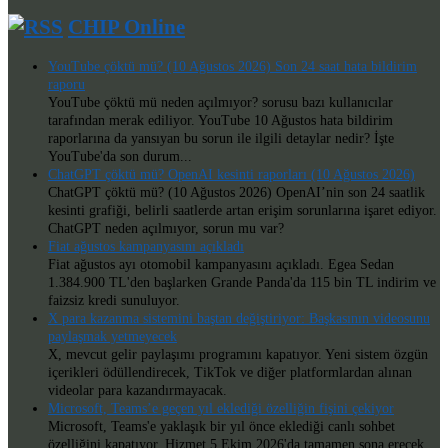
CHIP Online
YouTube çöktü mü? (10 Ağustos 2026) Son 24 saat hata bildirim
raporu
YouTube çöktü mü neden açılmıyor? sorusu bazı kullanıcılar
tarafından merak ediliyor. YouTube 10 Ağustos hata bildirim
raporlarına da yansıyan bu sorun ile ilgili detaylar nedir? İşte
YouTube'da son durum...
ChatGPT çöktü mü? OpenAI kesinti raporları (10 Ağustos 2026)
ChatGPT çöktü mü? (10 Ağustos 2026) OpenAI’nin son 24 saatlik
kesinti grafiği, belirli saatlerde artan erişim sorunlarına işaret ediyor.
ChatGPT neden açılmıyor, sorun mu var?
Fiat ağustos kampanyasını açıkladı
Fiat ağustos ayı otomobil kampanyasını açıkladı. Egea Sedan
1.384.900 TL'den başlarken Grande Panda'da 115 bin TL indirim ve
faizsiz kredi sunuluyor.
X para kazanma sistemini baştan değiştiriyor: Başkasının videosunu
paylaşmak yetmeyecek
X, mevcut gelir paylaşımı programını kapatıyor. Yeni sistem özgün
içerikleri ödüllendirecek, TikTok ve diğer platformlardan alınan
videolar para kazandırmayacak.
Microsoft, Teams’e geçen yıl eklediği özelliğin fişini çekiyor
Microsoft, Teams'e yaklaşık bir yıl önce eklediği canlı sohbet
özelliğini kapatıyor. Hizmet 5 Ekim 2026'da tamamen sona erecek.