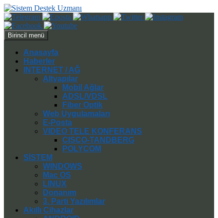
Ara
İçeriğe
Birincil menü
atla
Anasayfa
Haberler
INTERNET / AĞ
Altyapılar
Mobil Ağlar
ADSL/VDSL
Fiber Optik
Web Uygulamaları
E-Posta
VIDEO TELE KONFERANS
CISCO-TANDBERG
POLYCOM
SİSTEM
WINDOWS
Mac OS
LINUX
Donanım
3. Parti Yazılımlar
Akıllı Cihazlar