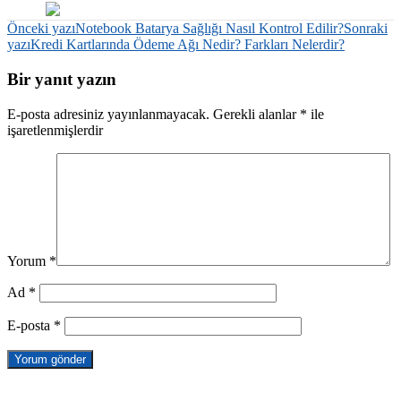
Yazı
Önceki yazı
Notebook Batarya Sağlığı Nasıl Kontrol Edilir?
Sonraki
yazı
Kredi Kartlarında Ödeme Ağı Nedir? Farkları Nelerdir?
dolaşımı
Bir yanıt yazın
E-posta adresiniz yayınlanmayacak.
Gerekli alanlar
*
ile
işaretlenmişlerdir
Yorum
*
Ad
*
E-posta
*