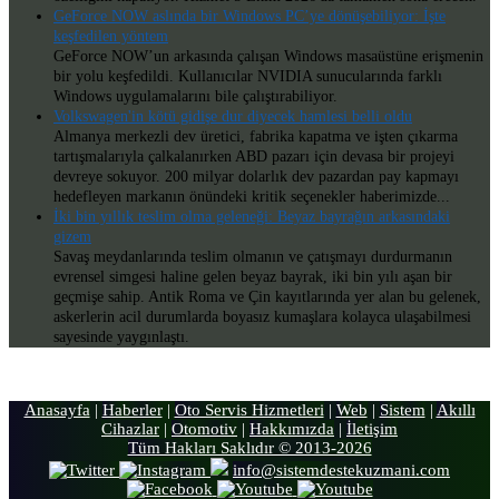
GeForce NOW aslında bir Windows PC’ye dönüşebiliyor: İşte
keşfedilen yöntem
GeForce NOW’un arkasında çalışan Windows masaüstüne erişmenin
bir yolu keşfedildi. Kullanıcılar NVIDIA sunucularında farklı
Windows uygulamalarını bile çalıştırabiliyor.
Volkswagen'in kötü gidişe dur diyecek hamlesi belli oldu
Almanya merkezli dev üretici, fabrika kapatma ve işten çıkarma
tartışmalarıyla çalkalanırken ABD pazarı için devasa bir projeyi
devreye sokuyor. 200 milyar dolarlık dev pazardan pay kapmayı
hedefleyen markanın önündeki kritik seçenekler haberimizde...
İki bin yıllık teslim olma geleneği: Beyaz bayrağın arkasındaki
gizem
Savaş meydanlarında teslim olmanın ve çatışmayı durdurmanın
evrensel simgesi haline gelen beyaz bayrak, iki bin yılı aşan bir
geçmişe sahip. Antik Roma ve Çin kayıtlarında yer alan bu gelenek,
askerlerin acil durumlarda boyasız kumaşlara kolayca ulaşabilmesi
sayesinde yaygınlaştı.
Anasayfa
|
Haberler
|
Oto Servis Hizmetleri
|
Web
|
Sistem
|
Akıllı
Cihazlar
|
Otomotiv
|
Hakkımızda
|
İletişim
Tüm Hakları Saklıdır © 2013-2026
info@sistemdestekuzmani.com