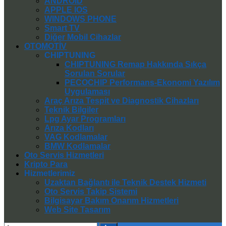
ANDROID
APPLE IOS
WINDOWS PHONE
Smart TV
Diğer Mobil Cihazlar
OTOMOTİV
CHIPTUNING
CHIPTUNING Remap Hakkında Sıkça
Sorulan Sorular
PECOCHIP Performans-Ekonomi Yazılım
Uygulaması
Araç Arıza Tespit ve Diagnostik Cihazları
Teknik Bilgiler
Lpg Ayar Programları
Arıza Kodları
VAG Kodlamalar
BMW Kodlamalar
Oto Servis Hizmetleri
Kripto Para
Hizmetlerimiz
Uzaktan Bağlantı ile Teknik Destek Hizmeti
Oto Servis Takip Sistemi
Bilgisayar Bakım Onarım Hizmetleri
Web Site Tasarım