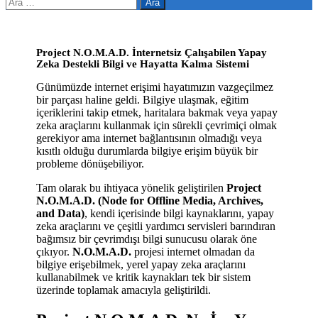
Arama:
Project N.O.M.A.D. İnternetsiz Çalışabilen Yapay
Zeka Destekli Bilgi ve Hayatta Kalma Sistemi
Günümüzde internet erişimi hayatımızın vazgeçilmez
bir parçası haline geldi. Bilgiye ulaşmak, eğitim
içeriklerini takip etmek, haritalara bakmak veya yapay
zeka araçlarını kullanmak için sürekli çevrimiçi olmak
gerekiyor ama internet bağlantısının olmadığı veya
kısıtlı olduğu durumlarda bilgiye erişim büyük bir
probleme dönüşebiliyor.
Tam olarak bu ihtiyaca yönelik geliştirilen
Project
N.O.M.A.D. (Node for Offline Media, Archives,
and Data)
, kendi içerisinde bilgi kaynaklarını, yapay
zeka araçlarını ve çeşitli yardımcı servisleri barındıran
bağımsız bir çevrimdışı bilgi sunucusu olarak öne
çıkıyor.
N.O.M.A.D.
projesi internet olmadan da
bilgiye erişebilmek, yerel yapay zeka araçlarını
kullanabilmek ve kritik kaynakları tek bir sistem
üzerinde toplamak amacıyla geliştirildi.